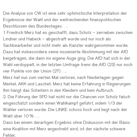
Die Analyse von CW ist eine sehr optimistische Interpretation der
Ergebnisse der Wahl und der weitreichenden finanzpolitischen
Beschlüssen des Bundestages….
1 Friedrich Merz hat es geschafft, dass Scholz – zerrieben zwischen
Lindner und Habeck – abgestraft wurde und nur noch als
Sachbearbeiter und nicht mehr als Kanzler wahrgenommen wurde.
Dazu hat insbesondere seine inszenierte Abstimmung mit der AfD
beigetragen, die dann ins eigene Auge ging. Die AfD hat sich in der
Wahl verdoppelt, in der letzten Umfrage trenn die AfD (23) nur noch
vier Punkte von der Union (27)….
Merz hat nun zum vierten Mal verloren, nach Niederlagen gegen
Merkel, AKK und Laschet. Merz hat keine Erfahrung in Regierungen.
Ihm hängt das Scheitern in den Kleidern und kein Aufbruch.
2. Die Führung der SPD hat nicht nur die Chancen von Scholz falsch
eingeschätzt sondern einen Wahlkampf geführt, indem 1/3 der
Wähler verloren wurde. Die LINKE schoss hoch und liegt nach der
Wahl über 10 %….
Dass bei einem derartigen Ergebnis ohne Diskussion mit der Basis
eine Koalition mit Merz angestrebt wird, ist der nächste schwere
Fehler.