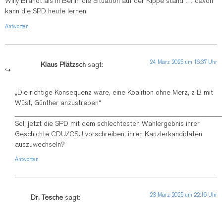
Willy Brandt als in Berlin die Situation auf der Kippe stand … davon
kann die SPD heute lernen!
Antworten
24. März 2025 um 16:37 Uhr
Klaus Plätzsch
sagt:
„Die richtige Konsequenz wäre, eine Koalition ohne Merz, z B mit
Wüst, Günther anzustreben“
___________________________________________________________
Soll jetzt die SPD mit dem schlechtesten Wahlergebnis ihrer
Geschichte CDU/CSU vorschreiben, ihren Kanzlerkandidaten
auszuwechseln?
Antworten
23. März 2025 um 22:16 Uhr
Dr. Tesche
sagt: