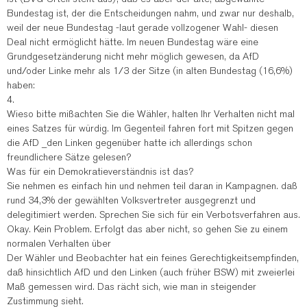
Bundestag ist, der die Entscheidungen nahm, und zwar nur deshalb,
weil der neue Bundestag -laut gerade vollzogener Wahl- diesen
Deal nicht ermöglicht hätte. Im neuen Bundestag wäre eine
Grundgesetzänderung nicht mehr möglich gewesen, da AfD
und/oder Linke mehr als 1/3 der Sitze (in alten Bundestag (16,6%)
haben:
4.
Wieso bitte mißachten Sie die Wähler, halten Ihr Verhalten nicht mal
eines Satzes für würdig. Im Gegenteil fahren fort mit Spitzen gegen
die AfD _den Linken gegenüber hatte ich allerdings schon
freundlichere Sätze gelesen?
Was für ein Demokratieverständnis ist das?
Sie nehmen es einfach hin und nehmen teil daran in Kampagnen. daß
rund 34,3% der gewählten Volksvertreter ausgegrenzt und
delegitimiert werden. Sprechen Sie sich für ein Verbotsverfahren aus.
Okay. Kein Problem. Erfolgt das aber nicht, so gehen Sie zu einem
normalen Verhalten über
Der Wähler und Beobachter hat ein feines Gerechtigkeitsempfinden,
daß hinsichtlich AfD und den Linken (auch früher BSW) mit zweierlei
Maß gemessen wird. Das rächt sich, wie man in steigender
Zustimmung sieht.