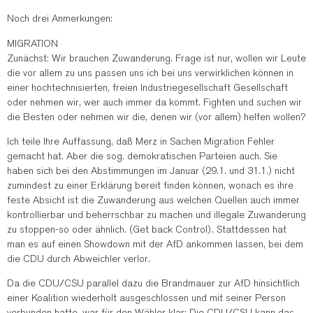
Noch drei Anmerkungen:
MIGRATION
Zunächst: Wir brauchen Zuwanderung. Frage ist nur, wollen wir Leute
die vor allem zu uns passen uns ich bei uns verwirklichen können in
einer hochtechnisierten, freien Industriegesellschaft Gesellschaft
oder nehmen wir, wer auch immer da kommt. Fighten und suchen wir
die Besten oder nehmen wir die, denen wir (vor allem) helfen wollen?
Ich teile Ihre Auffassung, daß Merz in Sachen Migration Fehler
gemacht hat. Aber die sog. demokratischen Parteien auch. Sie
haben sich bei den Abstimmungen im Januar (29.1. und 31.1.) nicht
zumindest zu einer Erklärung bereit finden können, wonach es ihre
feste Absicht ist die Zuwanderung aus welchen Quellen auch immer
kontrollierbar und beherrschbar zu machen und illegale Zuwanderung
zu stoppen-so oder ähnlich. (Get back Control). Stattdessen hat
man es auf einen Showdown mit der AfD ankommen lassen, bei dem
die CDU durch Abweichler verlor.
Da die CDU/CSU parallel dazu die Brandmauer zur AfD hinsichtlich
einer Koalition wiederholt ausgeschlossen und mit seiner Person
verbunden hatte, war für den Wähler klar: Die CDU/CSU kann das