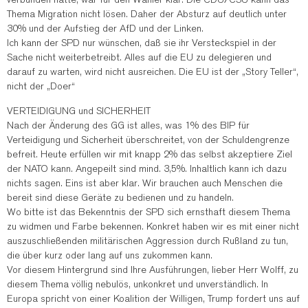
Thema Migration nicht lösen. Daher der Absturz auf deutlich unter
30% und der Aufstieg der AfD und der Linken.
Ich kann der SPD nur wünschen, daß sie ihr Versteckspiel in der
Sache nicht weiterbetreibt. Alles auf die EU zu delegieren und
darauf zu warten, wird nicht ausreichen. Die EU ist der „Story Teller“,
nicht der „Doer“
VERTEIDIGUNG und SICHERHEIT
Nach der Änderung des GG ist alles, was 1% des BIP für
Verteidigung und Sicherheit überschreitet, von der Schuldengrenze
befreit. Heute erfüllen wir mit knapp 2% das selbst akzeptiere Ziel
der NATO kann. Angepeilt sind mind. 3,5%. Inhaltlich kann ich dazu
nichts sagen. Eins ist aber klar. Wir brauchen auch Menschen die
bereit sind diese Geräte zu bedienen und zu handeln.
Wo bitte ist das Bekenntnis der SPD sich ernsthaft diesem Thema
zu widmen und Farbe bekennen. Konkret haben wir es mit einer nicht
auszuschließenden militärischen Aggression durch Rußland zu tun,
die über kurz oder lang auf uns zukommen kann.
Vor diesem Hintergrund sind Ihre Ausführungen, lieber Herr Wolff, zu
diesem Thema völlig nebulös, unkonkret und unverständlich. In
Europa spricht von einer Koalition der Willigen, Trump fordert uns auf