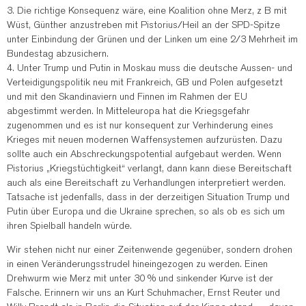
3. Die richtige Konsequenz wäre, eine Koalition ohne Merz, z B mit
Wüst, Günther anzustreben mit Pistorius/Heil an der SPD-Spitze
unter Einbindung der Grünen und der Linken um eine 2/3 Mehrheit im
Bundestag abzusichern.
4. Unter Trump und Putin in Moskau muss die deutsche Aussen- und
Verteidigungspolitik neu mit Frankreich, GB und Polen aufgesetzt
und mit den Skandinaviern und Finnen im Rahmen der EU
abgestimmt werden. In Mitteleuropa hat die Kriegsgefahr
zugenommen und es ist nur konsequent zur Verhinderung eines
Krieges mit neuen modernen Waffensystemen aufzurüsten. Dazu
sollte auch ein Abschreckungspotential aufgebaut werden. Wenn
Pistorius „Kriegstüchtigkeit“ verlangt, dann kann diese Bereitschaft
auch als eine Bereitschaft zu Verhandlungen interpretiert werden.
Tatsache ist jedenfalls, dass in der derzeitigen Situation Trump und
Putin über Europa und die Ukraine sprechen, so als ob es sich um
ihren Spielball handeln würde.
Wir stehen nicht nur einer Zeitenwende gegenüber, sondern drohen
in einen Veränderungsstrudel hineingezogen zu werden. Einen
Drehwurm wie Merz mit unter 30 % und sinkender Kurve ist der
Falsche. Erinnern wir uns an Kurt Schuhmacher, Ernst Reuter und