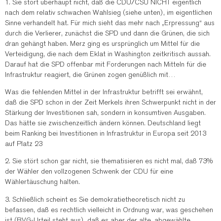
1. Sie stört überhaupt nicht, daß die CDU/CSU NICHT eigentlich
nach dem relativ schwachen Wahlsieg (siehe unten), im eigentlichen
Sinne verhandelt hat. Für mich sieht das mehr nach „Erpressung“ aus
durch die Verlierer, zunächst die SPD und dann die Grünen, die sich
dran gehängt haben. Merz ging es ursprünglich um Mittel für die
Verteidigung, die nach dem Eklat in Washington zeitkritisch aussah.
Darauf hat die SPD offenbar mit Forderungen nach Mitteln für die
Infrastruktur reagiert, die Grünen zogen genüßlich mit…
Was die fehlenden Mittel in der Infrastruktur betrifft sei erwähnt,
daß die SPD schon in der Zeit Merkels ihren Schwerpunkt nicht in der
Stärkung der Investitionen sah, sondern in konsumtiven Ausgaben.
Das hätte sie zwischenzeitlich ändern können. Deutschland liegt
beim Ranking bei Investitionen in Infrastruktur in Europa seit 2013
auf Platz 23
2. Sie stört schon gar nicht, sie thematisieren es nicht mal, daß 73%
der Wähler den vollzogenen Schwenk der CDU für eine
Wählertäuschung halten.
3. Schließlich scheint es Sie demokratietheoretisch nicht zu
befassen, daß es rechtlich vielleicht in Ordnung war, was geschehen
ist (BVG-Urteil steht aus), daß es aber der alte, abgewählte