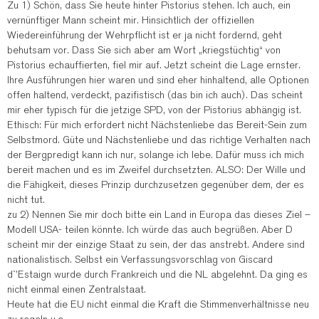
Zu 1) Schön, dass Sie heute hinter Pistorius stehen. Ich auch, ein
vernünftiger Mann scheint mir. Hinsichtlich der offiziellen
Wiedereinführung der Wehrpflicht ist er ja nicht fordernd, geht
behutsam vor. Dass Sie sich aber am Wort „kriegstüchtig“ von
Pistorius echauffierten, fiel mir auf. Jetzt scheint die Lage ernster.
Ihre Ausführungen hier waren und sind eher hinhaltend, alle Optionen
offen haltend, verdeckt, pazifistisch (das bin ich auch). Das scheint
mir eher typisch für die jetzige SPD, von der Pistorius abhängig ist.
Ethisch: Für mich erfordert nicht Nächstenliebe das Bereit-Sein zum
Selbstmord. Güte und Nächstenliebe und das richtige Verhalten nach
der Bergpredigt kann ich nur, solange ich lebe. Dafür muss ich mich
bereit machen und es im Zweifel durchsetzten. ALSO: Der Wille und
die Fähigkeit, dieses Prinzip durchzusetzen gegenüber dem, der es
nicht tut.
zu 2) Nennen Sie mir doch bitte ein Land in Europa das dieses Ziel –
Modell USA- teilen könnte. Ich würde das auch begrüßen. Aber D
scheint mir der einzige Staat zu sein, der das anstrebt. Andere sind
nationalistisch. Selbst ein Verfassungsvorschlag von Giscard
d`’Estaign wurde durch Frankreich und die NL abgelehnt. Da ging es
nicht einmal einen Zentralstaat.
Heute hat die EU nicht einmal die Kraft die Stimmenverhältnisse neu