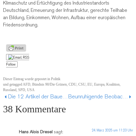
Klimaschutz und Ertüchtigung des Industriestandorts
Deutschland, Erneuerung der Infrastruktur, gerechte Teilhabe
an Bildung, Einkommen, Wohnen, Aufbau einer europäischen
Friedensordnung.
Follow
Dieser Eintrag wurde gepostet in
Politik
und getagged
AFD
,
Bündnis 90/Die Grünen
,
CDU
,
CSU
,
EU
,
Europa
,
Koalition
,
Russland
,
SPD
,
USA
Die 12 Artikel der Bauern von 1525 – Ein Manifest der Freiheit
Beunruhigende Beobachtungen – oder: Worauf jetzt zu achten ist
38 Kommentare
24. März 2025 um 11:23 Uhr
Hans Alois Dresel
sagt: