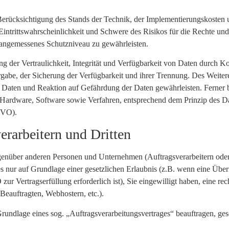
rücksichtigung des Stands der Technik, der Implementierungskosten 
intrittswahrscheinlichkeit und Schwere des Risikos für die Rechte und 
angemessenes Schutzniveau zu gewährleisten.
der Vertraulichkeit, Integrität und Verfügbarkeit von Daten durch Ko
rgabe, der Sicherung der Verfügbarkeit und ihrer Trennung. Des Weitere
aten und Reaktion auf Gefährdung der Daten gewährleisten. Ferner b
 Hardware, Software sowie Verfahren, entsprechend dem Prinzip des D
GVO).
rarbeitern und Dritten
nüber anderen Personen und Unternehmen (Auftragsverarbeitern oder Dr
es nur auf Grundlage einer gesetzlichen Erlaubnis (z.B. wenn eine Über
zur Vertragserfüllung erforderlich ist), Sie eingewilligt haben, eine re
 Beauftragten, Webhostern, etc.).
 Grundlage eines sog. „Auftragsverarbeitungsvertrages“ beauftragen, g