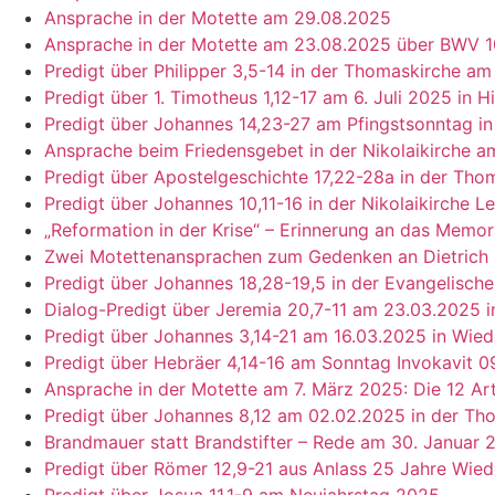
Ansprache in der Motette am 29.08.2025
Ansprache in der Motette am 23.08.2025 über BWV 
Predigt über Philipper 3,5-14 in der Thomaskirche am
Predigt über 1. Timotheus 1,12-17 am 6. Juli 2025 in 
Predigt über Johannes 14,23-27 am Pfingstsonntag i
Ansprache beim Friedensgebet in der Nikolaikirche am 
Predigt über Apostelgeschichte 17,22-28a in der Tho
Predigt über Johannes 10,11-16 in der Nikolaikirche 
„Reformation in der Krise“ – Erinnerung an das Memo
Zwei Motettenansprachen zum Gedenken an Dietrich 
Predigt über Johannes 18,28-19,5 in der Evangelisch
Dialog-Predigt über Jeremia 20,7-11 am 23.03.2025 in
Predigt über Johannes 3,14-21 am 16.03.2025 in Wied
Predigt über Hebräer 4,14-16 am Sonntag Invokavit 
Ansprache in der Motette am 7. März 2025: Die 12 Arti
Predigt über Johannes 8,12 am 02.02.2025 in der Th
Brandmauer statt Brandstifter – Rede am 30. Januar 
Predigt über Römer 12,9-21 aus Anlass 25 Jahre Wie
Predigt über Josua 11,1-9 am Neujahrstag 2025