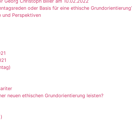
r Georg Christoph Biller am 10.02.2022
nntagsreden oder Basis für eine ethische Grundorientierung
e und Perspektiven
021
021
ntag)
ariter
ner neuen ethischen Grundorientierung leisten?
)