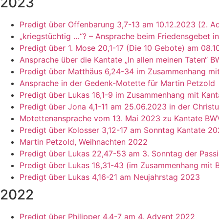
2023
Predigt über Offenbarung 3,7-13 am 10.12.2023 (2. A
„kriegstüchtig …“? – Ansprache beim Friedensgebet in
Predigt über 1. Mose 20,1-17 (Die 10 Gebote) am 08.1
Ansprache über die Kantate „In allen meinen Taten“ 
Predigt über Matthäus 6,24-34 im Zusammenhang mi
Ansprache in der Gedenk-Motette für Martin Petzold
Predigt über Lukas 16,1-9 im Zusammenhang mit Kan
Predigt über Jona 4,1-11 am 25.06.2023 in der Christ
Motettenansprache vom 13. Mai 2023 zu Kantate BW
Predigt über Kolosser 3,12-17 am Sonntag Kantate 2
Martin Petzold, Weihnachten 2022
Predigt über Lukas 22,47-53 am 3. Sonntag der Passi
Predigt über Lukas 18,31-43 (im Zusammenhang mit
Predigt über Lukas 4,16-21 am Neujahrstag 2023
2022
Predigt über Philipper 4,4-7 am 4. Advent 2022