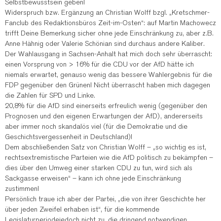
Selbstbewusstsein geben!
Widerspruch bzw. Ergänzung an Christian Wolff bzgl. „Kretschmer-
Fanclub des Redaktionsbüros Zeit-im-Osten“: auf Martin Machowecz
trifft Deine Bemerkung sicher ohne jede Einschränkung zu, aber z.B.
Anne Hähnig oder Valerie Schönian sind durchaus andere Kaliber.
Der Wahlausgang in Sachsen-Anhalt hat mich doch sehr überrascht:
einen Vorsprung von > 16% für die CDU vor der AfD hätte ich
niemals erwartet, genauso wenig das bessere Wahlergebnis für die
FDP gegenüber den Grünen! Nicht überrascht haben mich dagegen
die Zahlen für SPD und Linke.
20,8% für die AfD sind einerseits erfreulich wenig (gegenüber den
Prognosen und den eigenen Erwartungen der AfD), andererseits
aber immer noch skandalös viel (für die Demokratie und die
Geschichtsvergessenheit in Deutschland)!
Dem abschließenden Satz von Christian Wolff – „so wichtig es ist,
rechtsextremistische Parteien wie die AfD politisch zu bekämpfen –
dies über den Umweg einer starken CDU zu tun, wird sich als
Sackgasse erweisen“ – kann ich ohne jede Einschränkung
zustimmen!
Persönlich traue ich aber der Partei, „die von ihrer Geschichte her
über jeden Zweifel erhaben ist“, für die kommende
Legislaturperiodejedoch nicht zu, die dringend notwendigen