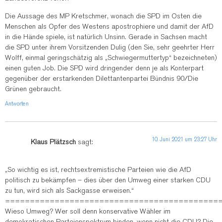
Die Aussage des MP Kretschmer, wonach die SPD im Osten die
Menschen als Opfer des Westens apostrophiere und damit der AfD
in die Hände spiele, ist natürlich Unsinn. Gerade in Sachsen macht
die SPD unter ihrem Vorsitzenden Dulig (den Sie, sehr geehrter Herr
Wolff, einmal geringschätzig als „Schwiegermuttertyp“ bezeichneten)
einen guten Job. Die SPD wird dringender denn je als Konterpart
gegenüber der erstarkenden Dilettantenpartei Bündnis 90/Die
Grünen gebraucht.
Antworten
10. Juni 2021 um 23:27 Uhr
Klaus Plätzsch
sagt:
„So wichtig es ist, rechtsextremistische Parteien wie die AfD
politisch zu bekämpfen – dies über den Umweg einer starken CDU
zu tun, wird sich als Sackgasse erweisen.“
===========================================
Wieso Umweg? Wer soll denn konservative Wähler im
demokratischen Parteienspektrum binden, wenn nicht die CDU? Die