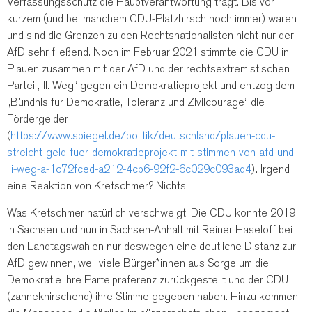
Verfassungsschutz die Hauptverantwortung trägt. Bis vor
kurzem (und bei manchem CDU-Platzhirsch noch immer) waren
und sind die Grenzen zu den Rechtsnationalisten nicht nur der
AfD sehr fließend. Noch im Februar 2021 stimmte die CDU in
Plauen zusammen mit der AfD und der rechtsextremistischen
Partei „III. Weg“ gegen ein Demokratieprojekt und entzog dem
„Bündnis für Demokratie, Toleranz und Zivilcourage“ die
Fördergelder
(
https://www.spiegel.de/politik/deutschland/plauen-cdu-
streicht-geld-fuer-demokratieprojekt-mit-stimmen-von-afd-und-
iii-weg-a-1c72fced-a212-4cb6-92f2-6c029c093ad4
). Irgend
eine Reaktion von Kretschmer? Nichts.
Was Kretschmer natürlich verschweigt: Die CDU konnte 2019
in Sachsen und nun in Sachsen-Anhalt mit Reiner Haseloff bei
den Landtagswahlen nur deswegen eine deutliche Distanz zur
AfD gewinnen, weil viele Bürger*innen aus Sorge um die
Demokratie ihre Parteipräferenz zurückgestellt und der CDU
(zähneknirschend) ihre Stimme gegeben haben. Hinzu kommen