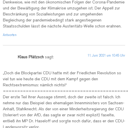
Denkweise, wie mit den ökonomischen Folgen der Corona-Pandemie
und der Bewältigung der Klimakrise umzugehen ist. Der Appell zur
Beschränkung von Sozialleistungen und zur umgehenden
Begleichung der pandemiebedingt stark angestiegenen
Staatsschulden lässt die nächste Austeritäts-Welle schon erahnen.
Antworten
11. Juni 2021 um 10:45 Uhr
Klaus Plätzsch
sagt:
„Doch die Blockpartei CDU hatte mit der Friedlichen Revolution so
viel tun wie heute die CDU mit dem Kampf gegen den
Rechtsextremismus: nämlich nichts!“
===========================================
Der erste Teil Ihrer Aussage stimmt, doch der zweite ist falsch. Ich
nehme nur das Beispiel des ehemaligen Innenministers von Sachsen-
Anhalt, Stahlknecht. Als der von einer Minderheitsregierung der CDU
(toleriert von der AfD, das sagte er zwar nicht explizit) faselte,
entließ ihn MP Dr. Haseloff und sorgte noch dafür, dass er den CDU-
Landesvorsitz verlor.