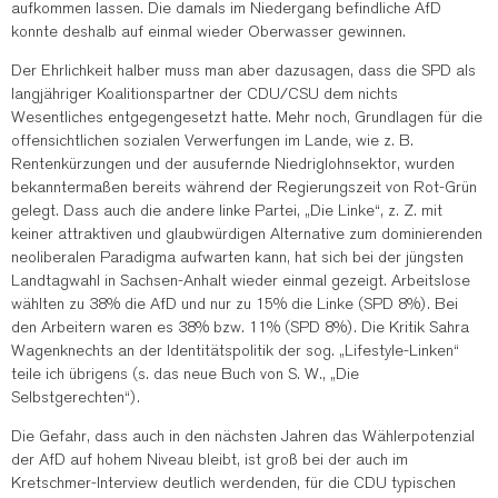
aufkommen lassen. Die damals im Niedergang befindliche AfD
konnte deshalb auf einmal wieder Oberwasser gewinnen.
Der Ehrlichkeit halber muss man aber dazusagen, dass die SPD als
langjähriger Koalitionspartner der CDU/CSU dem nichts
Wesentliches entgegengesetzt hatte. Mehr noch, Grundlagen für die
offensichtlichen sozialen Verwerfungen im Lande, wie z. B.
Rentenkürzungen und der ausufernde Niedriglohnsektor, wurden
bekanntermaßen bereits während der Regierungszeit von Rot-Grün
gelegt. Dass auch die andere linke Partei, „Die Linke“, z. Z. mit
keiner attraktiven und glaubwürdigen Alternative zum dominierenden
neoliberalen Paradigma aufwarten kann, hat sich bei der jüngsten
Landtagwahl in Sachsen-Anhalt wieder einmal gezeigt. Arbeitslose
wählten zu 38% die AfD und nur zu 15% die Linke (SPD 8%). Bei
den Arbeitern waren es 38% bzw. 11% (SPD 8%). Die Kritik Sahra
Wagenknechts an der Identitätspolitik der sog. „Lifestyle-Linken“
teile ich übrigens (s. das neue Buch von S. W., „Die
Selbstgerechten“).
Die Gefahr, dass auch in den nächsten Jahren das Wählerpotenzial
der AfD auf hohem Niveau bleibt, ist groß bei der auch im
Kretschmer-Interview deutlich werdenden, für die CDU typischen