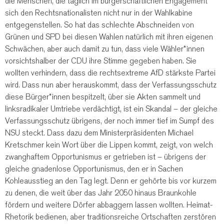
die Menschen, die täglich im bürgerschaftlichen Engagement
sich den Rechtsnationalisten nicht nur in der Wahlkabine
entgegenstellen. So hat das schlechte Abschneiden von
Grünen und SPD bei diesen Wahlen natürlich mit ihren eigenen
Schwächen, aber auch damit zu tun, dass viele Wähler*innen
vorsichtshalber der CDU ihre Stimme gegeben haben. Sie
wollten verhindern, dass die rechtsextreme AfD stärkste Partei
wird. Dass nun aber herauskommt, dass der Verfassungsschutz
diese Bürger*innen bespitzelt, über sie Akten sammelt und
linksradikaler Umtriebe verdächtigt, ist ein Skandal – der gleiche
Verfassungsschutz übrigens, der noch immer tief im Sumpf des
NSU steckt. Dass dazu dem Ministerpräsidenten Michael
Kretschmer kein Wort über die Lippen kommt, zeigt, von welch
zwanghaftem Opportunismus er getrieben ist – übrigens der
gleiche gnadenlose Opportunismus, den er in Sachen
Kohleausstieg an den Tag legt. Denn er gehörte bis vor kurzem
zu denen, die weit über das Jahr 2050 hinaus Braunkohle
fördern und weitere Dörfer abbaggern lassen wollten. Heimat-
Rhetorik bedienen, aber traditionsreiche Ortschaften zerstören