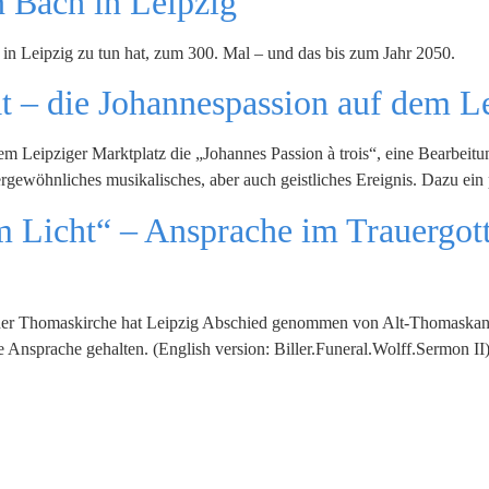
n Bach in Leipzig
h in Leipzig zu tun hat, zum 300. Mal – und das bis zum Jahr 2050.
t – die Johannespassion auf dem L
 Leipziger Marktplatz die „Johannes Passion à trois“, eine Bearbeit
rgewöhnliches musikalisches, aber auch geistliches Ereignis. Dazu ei
 Licht“ – Ansprache im Trauergott
 der Thomaskirche hat Leipzig Abschied genommen von Alt-Thomaskantor
e Ansprache gehalten. (English version: Biller.Funeral.Wolff.Sermon II