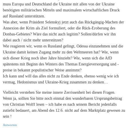
muss Europa und Deutschland die Ukraine mit allen von der Ukraine
benötigten militärischen Mitteln und maximalem wirtschaftlichen Druck
auf Russland unterstützen.
Was aber, wenn Präsident Selenskyj jetzt auch das Rückgängig-Machen der
Annexion der Krim als Ziel formuliert, oder die Rück-Eroberung des
Donbas-Gebietes? Wäre das nicht auch legitim? Sollen/dürfen wir ihn
dabei auch / nicht mehr unterstützen?
Wie reagieren wir, wenn es Russland gelingt, Odessa einzunehmen und die
Ukraine damit keinen Zugang mehr zu den Weltmeeren hat? Wie, wenn
sich dieser Krieg noch über Jahre hinzieht? Wie, wenn sich die AfD
spätestens mit Beginn des Winters des Themas Energieversorgung und -
preise in bekannt populistischer Weise annimmt?
Ich kann und will das alles nicht zu Ende denken, ebenso wenig wie ich
vermag, Hedonismus und Ukraine-Krieg zusammen zu denken…
Vielleicht verstehen Sie meine innere Zerrissenheit bei diesen Fragen.
Wenn ja, sollten Sie bitte noch einmal den wunderbaren Ursprungsbeitrag
von Christian Wolff lesen – ich habe es nach seinem Bericht jedenfalls
zutiefst bedauert, am Abend des 12.6. nicht auf dem Marktplatz gewesen zu
sein !
Antworten