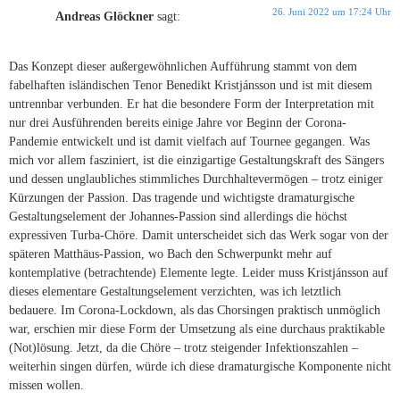
26. Juni 2022 um 17:24 Uhr
Andreas Glöckner
sagt:
Das Konzept dieser außergewöhnlichen Aufführung stammt von dem
fabelhaften isländischen Tenor Benedikt Kristjánsson und ist mit diesem
untrennbar verbunden. Er hat die besondere Form der Interpretation mit
nur drei Ausführenden bereits einige Jahre vor Beginn der Corona-
Pandemie entwickelt und ist damit vielfach auf Tournee gegangen. Was
mich vor allem fasziniert, ist die einzigartige Gestaltungskraft des Sängers
und dessen unglaubliches stimmliches Durchhaltevermögen – trotz einiger
Kürzungen der Passion. Das tragende und wichtigste dramaturgische
Gestaltungselement der Johannes-Passion sind allerdings die höchst
expressiven Turba-Chöre. Damit unterscheidet sich das Werk sogar von der
späteren Matthäus-Passion, wo Bach den Schwerpunkt mehr auf
kontemplative (betrachtende) Elemente legte. Leider muss Kristjánsson auf
dieses elementare Gestaltungselement verzichten, was ich letztlich
bedauere. Im Corona-Lockdown, als das Chorsingen praktisch unmöglich
war, erschien mir diese Form der Umsetzung als eine durchaus praktikable
(Not)lösung. Jetzt, da die Chöre – trotz steigender Infektionszahlen –
weiterhin singen dürfen, würde ich diese dramaturgische Komponente nicht
missen wollen.