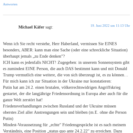
Antworten
19. Juni 2022 um 11:13 Uhr
Michael Käfer
sagt:
Wenn ich Sie recht verstehe, Herr Haberland, vermissen Sie EINES
besonders, ABER: kann man eine Sache (oder eine schreckliche Situation)
überhaupt jemals „zu Ende denken“?
ICH kann es jedenfalls NICHT! Zugegeben: in unserem Sonnensystem gibt
es zumindest EINE Person, die auch DAS bestimmt kann und mit Donald
Trump vermutlich eine weitere, die von sich überzeugt ist, es zu können…
Für mich kann ich zur Situation in der Ukraine nur konstatieren:
Putin hat am 24.2. einen brutalen, völkerrechtswidrigen Angriffskrieg
gestartet, der die langjährige Friedensordnung in Europa aber auch für die
ganze Welt zerstört hat!
Friedensverhandlungen zwischen Russland und der Ukraine müssen
oberstes Ziel aller Anstrengungen sein und bleiben (m.E. ohne die Person
Putin)
Mindest-Voraussetzung für „echte“ Friedensgespräche ist es nach meinem
Verständnis, eine Position „status quo ante 24.2.22“ zu erreichen. Dazu