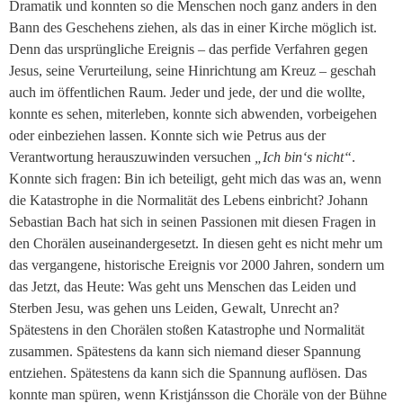
Dramatik und konnten so die Menschen noch ganz anders in den
Bann des Geschehens ziehen, als das in einer Kirche möglich ist.
Denn das ursprüngliche Ereignis – das perfide Verfahren gegen
Jesus, seine Verurteilung, seine Hinrichtung am Kreuz – geschah
auch im öffentlichen Raum. Jeder und jede, der und die wollte,
konnte es sehen, miterleben, konnte sich abwenden, vorbeigehen
oder einbeziehen lassen. Konnte sich wie Petrus aus der
Verantwortung herauszuwinden versuchen
„Ich bin‘s nicht“
.
Konnte sich fragen: Bin ich beteiligt, geht mich das was an, wenn
die Katastrophe in die Normalität des Lebens einbricht? Johann
Sebastian Bach hat sich in seinen Passionen mit diesen Fragen in
den Chorälen auseinandergesetzt. In diesen geht es nicht mehr um
das vergangene, historische Ereignis vor 2000 Jahren, sondern um
das Jetzt, das Heute: Was geht uns Menschen das Leiden und
Sterben Jesu, was gehen uns Leiden, Gewalt, Unrecht an?
Spätestens in den Chorälen stoßen Katastrophe und Normalität
zusammen. Spätestens da kann sich niemand dieser Spannung
entziehen. Spätestens da kann sich die Spannung auflösen. Das
konnte man spüren, wenn Kristjánsson die Choräle von der Bühne