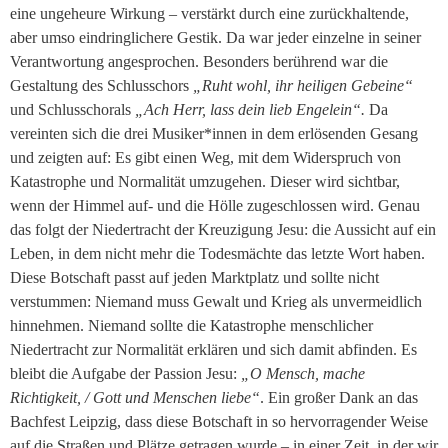
eine ungeheure Wirkung – verstärkt durch eine zurückhaltende,
aber umso eindringlichere Gestik. Da war jeder einzelne in seiner
Verantwortung angesprochen. Besonders berührend war die
Gestaltung des Schlusschors
„Ruht wohl, ihr heiligen Gebeine“
und Schlusschorals
„Ach Herr, lass dein lieb Engelein“.
Da
vereinten sich die drei Musiker*innen in dem erlösenden Gesang
und zeigten auf: Es gibt einen Weg, mit dem Widerspruch von
Katastrophe und Normalität umzugehen. Dieser wird sichtbar,
wenn der Himmel auf- und die Hölle zugeschlossen wird. Genau
das folgt der Niedertracht der Kreuzigung Jesu: die Aussicht auf ein
Leben, in dem nicht mehr die Todesmächte das letzte Wort haben.
Diese Botschaft passt auf jeden Marktplatz und sollte nicht
verstummen: Niemand muss Gewalt und Krieg als unvermeidlich
hinnehmen. Niemand sollte die Katastrophe menschlicher
Niedertracht zur Normalität erklären und sich damit abfinden. Es
bleibt die Aufgabe der Passion Jesu:
„O Mensch, mache
Richtigkeit, / Gott und Menschen liebe“
. Ein großer Dank an das
Bachfest Leipzig, dass diese Botschaft in so hervorragender Weise
auf die Straßen und Plätze getragen wurde – in einer Zeit, in der wir