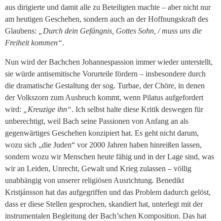
aus dirigierte und damit alle zu Beteiligten machte – aber nicht nur
am heutigen Geschehen, sondern auch an der Hoffnungskraft des
Glaubens:
„Durch dein Gefängnis, Gottes Sohn, / muss uns die
Freiheit kommen“
.
Nun wird der Bachchen Johannespassion immer wieder unterstellt,
sie würde antisemitische Vorurteile fördern – insbesondere durch
die dramatische Gestaltung der sog. Turbae, der Chöre, in denen
der Volkszorn zum Ausbruch kommt, wenn Pilatus aufgefordert
wird:
„Kreuzige ihn“
. Ich selbst halte diese Kritik deswegen für
unberechtigt, weil Bach seine Passionen von Anfang an als
gegenwärtiges Geschehen konzipiert hat. Es geht nicht darum,
wozu sich „die Juden“ vor 2000 Jahren haben hinreißen lassen,
sondern wozu wir Menschen heute fähig und in der Lage sind, was
wir an Leiden, Unrecht, Gewalt und Krieg zulassen – völlig
unabhängig von unserer religiösen Ausrichtung. Benedikt
Kristjánsson hat das aufgegriffen und das Problem dadurch gelöst,
dass er diese Stellen gesprochen, skandiert hat, unterlegt mit der
instrumentalen Begleitung der Bach’schen Komposition. Das hat