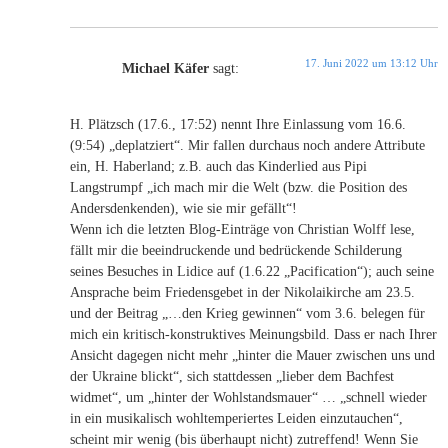
17. Juni 2022 um 13:12 Uhr
Michael Käfer
sagt:
H. Plätzsch (17.6., 17:52) nennt Ihre Einlassung vom 16.6.
(9:54) „deplatziert“. Mir fallen durchaus noch andere Attribute
ein, H. Haberland; z.B. auch das Kinderlied aus Pipi
Langstrumpf „ich mach mir die Welt (bzw. die Position des
Andersdenkenden), wie sie mir gefällt“!
Wenn ich die letzten Blog-Einträge von Christian Wolff lese,
fällt mir die beeindruckende und bedrückende Schilderung
seines Besuches in Lidice auf (1.6.22 „Pacification“); auch seine
Ansprache beim Friedensgebet in der Nikolaikirche am 23.5.
und der Beitrag „…den Krieg gewinnen“ vom 3.6. belegen für
mich ein kritisch-konstruktives Meinungsbild. Dass er nach Ihrer
Ansicht dagegen nicht mehr „hinter die Mauer zwischen uns und
der Ukraine blickt“, sich stattdessen „lieber dem Bachfest
widmet“, um „hinter der Wohlstandsmauer“ … „schnell wieder
in ein musikalisch wohltemperiertes Leiden einzutauchen“,
scheint mir wenig (bis überhaupt nicht) zutreffend! Wenn Sie