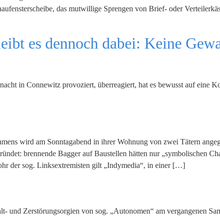
haufensterscheibe, das mutwillige Sprengen von Brief- oder Verteilerk
leibt es dennoch dabei: Keine Gew
ternacht in Connewitz provoziert, überreagiert, hat es bewusst auf eine
ehmens wird am Sonntagabend in ihrer Wohnung von zwei Tätern angegri
ründet: brennende Bagger auf Baustellen hätten nur „symbolischen Cha
ohr der sog. Linksextremisten gilt „Indymedia“, in einer […]
walt- und Zerstörungsorgien von sog. „Autonomen“ am vergangenen Sa