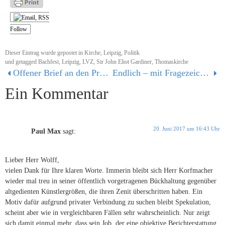
Follow
Dieser Eintrag wurde gepostet in
Kirche
,
Leipzig
,
Politik
und getagged
Bachfest
,
Leipzig
,
LVZ
,
Sir John Eliot Gardiner
,
Thomaskirche
Offener Brief an den Präsidenten des Bach-Archivs Leipzig Sir John Eliot Gardiner
Endlich – mit Fragezeichen
Ein Kommentar
20. Juni 2017 um 16:43 Uhr
Paul Max
sagt:
Lieber Herr Wolff,
vielen Dank für Ihre klaren Worte. Immerin bleibt sich Herr Korfmacher
wieder mal treu in seiner öffentlich vorgetragenen Bückhaltung gegenüber
altgedienten Künstlergrößen, die ihren Zenit überschritten haben. Ein
Motiv dafür aufgrund privater Verbindung zu suchen bleibt Spekulation,
scheint aber wie in vergleichbaren Fällen sehr wahrscheinlich. Nur zeigt
sich damit einmal mehr, dass sein Job, der eine objektive Berichterstattung