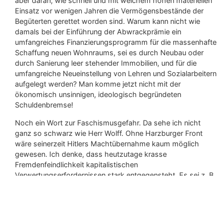
aber daran, wie schnell und mit welchem hohen materiellen
Einsatz vor wenigen Jahren die Vermögensbestände der
Begüterten gerettet worden sind. Warum kann nicht wie
damals bei der Einführung der Abwrackprämie ein
umfangreiches Finanzierungsprogramm für die massenhafte
Schaffung neuen Wohnraums, sei es durch Neubau oder
durch Sanierung leer stehender Immobilien, und für die
umfangreiche Neueinstellung von Lehren und Sozialarbeitern
aufgelegt werden? Man komme jetzt nicht mit der
ökonomisch unsinnigen, ideologisch begründeten
Schuldenbremse!
Noch ein Wort zur Faschismusgefahr. Da sehe ich nicht
ganz so schwarz wie Herr Wolff. Ohne Harzburger Front
wäre seinerzeit Hitlers Machtübernahme kaum möglich
gewesen. Ich denke, dass heutzutage krasse
Fremdenfeindlichkeit kapitalistischen
Verwertungserfordernissen stark entgegensteht. Es sei z. B.
daran erinnert, dass seinerzeit der Springer-Konzern gerade
in der Bild-Zeitung keine Mohamed-Karikaturen hat drucken
lassen. Wenn K. Biedenkopf das meint bei der Feststellung,
den Rechtsradikalen in Deutschland fehle es an