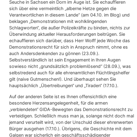
Seuche in Sachsen ein Dorn im Auge ist. Sie echauffieren
sich über eine vermeintlich „alberne Hetze gegen die
Verantwortlichen in diesem Lande“ (am 04.10. im Blog) und
beklagen „Demonstrationen mit wohlklingenden
Schlagworten“, die außer Polizeikräfte zu binden, nichts zur
Überwindung aktueller Herausforderungen beitrügen. Sie
echauffieren sich darüber, dass Herr Wolff jede Woche das
Demonstrationsrecht für sich in Anspruch nimmt, ohne es
auch Andersdenkenden zu gönnen (23.09.).
Selbstverständlich ist sein Engagement in Ihren Augen
sowieso nicht „grundsätzlich problemlösend“ (28.09.), was
selbstredend auch für alle ehrenamtlichen Flüchtlingshelfer
gilt (naive Gutmenschen!). Und überhaupt sehen Sie
hauptsächlich „Übertreibungen“ und „Tiraden“ (17.10.).
Auf der anderen Seite ist es Ihnen offensichtlich eine
besondere Herzensangelegenheit, für die armen
„verblendeten“ GIDA-Bewegten das Demonstrationsrecht zu
verteidigen. Schließlich muss man ja, solange nicht doch mal
jemand verurteilt wird, von der Unschuld dieser ehrenwerten
Bürger ausgehen (17.10.). Übrigens, die Geschichte mit dem
Galgen war sicherlich ein geschäftsschädigender