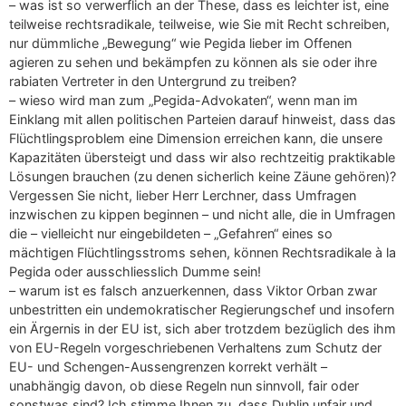
– was ist so verwerflich an der These, dass es leichter ist, eine
teilweise rechtsradikale, teilweise, wie Sie mit Recht schreiben,
nur dümmliche „Bewegung“ wie Pegida lieber im Offenen
agieren zu sehen und bekämpfen zu können als sie oder ihre
rabiaten Vertreter in den Untergrund zu treiben?
– wieso wird man zum „Pegida-Advokaten“, wenn man im
Einklang mit allen politischen Parteien darauf hinweist, dass das
Flüchtlingsproblem eine Dimension erreichen kann, die unsere
Kapazitäten übersteigt und dass wir also rechtzeitig praktikable
Lösungen brauchen (zu denen sicherlich keine Zäune gehören)?
Vergessen Sie nicht, lieber Herr Lerchner, dass Umfragen
inzwischen zu kippen beginnen – und nicht alle, die in Umfragen
die – vielleicht nur eingebildeten – „Gefahren“ eines so
mächtigen Flüchtlingsstroms sehen, können Rechtsradikale à la
Pegida oder ausschliesslich Dumme sein!
– warum ist es falsch anzuerkennen, dass Viktor Orban zwar
unbestritten ein undemokratischer Regierungschef und insofern
ein Ärgernis in der EU ist, sich aber trotzdem bezüglich des ihm
von EU-Regeln vorgeschriebenen Verhaltens zum Schutz der
EU- und Schengen-Aussengrenzen korrekt verhält –
unabhängig davon, ob diese Regeln nun sinnvoll, fair oder
sonstwas sind? Ich stimme Ihnen zu, dass Dublin unfair und