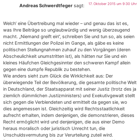
17. Oktober 2015 um 9:30 Uhr
Andreas Schwerdtfeger
sagt:
Welch‘ eine Übertreibung mal wieder – und genau das ist es,
was Ihre Beiträge so unglaubwürdig und wenig überzeugend
macht. „Niemand greift ein“, schreiben Sie und tun so, als seien
nicht Ermittlungen der Polizei im Gange, als gäbe es keine
politischen Stellungnahmen zuhauf zu den Vorgängen (deren
Abscheulichkeit unumstritten ist), als hätten nur Sie und ein
kleines Häufchen Gleichgesinnter den schweren Kampf allein
gegen eine dumpfe Republik zu bestehen.
Wie anders sieht zum Glück die Wirklichkeit aus: Der
überwiegende Teil der Bevölkerung, die gesamte politische Welt
in Deutschland, der Staatsapparat mit seiner Justiz (trotz des ja
ziemlich dümmlichen Justizministers) und Exekutivgewalt stellt
sich gegen die Verblendeten und ermittelt da gegen sie, wo
dies angemessen ist. Gleichzeitig wird Rechtsstaatlichkeit
aufrecht erhalten, indem denjenigen, die demonstrieren, dieses
Recht ermöglicht wird und denjenigen, die aus einer Demo
heraus moralisch oder juristisch Unrecht tun, die
Unschuldsvermutung bis zur Verurteilung zuteil wird.