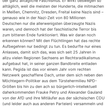
der ganz alltägliche Faschismus. Er wirkt deswegen so
alltäglich, weil die meisten der Hunderte, die mitmachen
in Meißen, Chemnitz, Dresden, Freital keine Nazis sind –
genauso wie in der Nazi-Zeit von 80 Millionen
Deutschen nur die allerwenigsten überzeugte Nazis
waren, und dennoch hat der faschistische Terror bis
zum bitteren Ende funktioniert. Was wir daran noch
erkennen können? Mit den Flüchtlingen hat das rechte
Aufbegehren nur bedingt zu tun. Es bedurfte nur eines
Anlasses, damit sich das, was sich seit 25 Jahren in
allzu vielen Regionen Sachsens an Rechtsradikalismus
aufgebaut hat, in seiner ganzen Bandbreite entladen
kann. Pegida ist das vor einem Jahr vom rechten
Netzwerk geschaffene Dach, unter dem sich neben den
Möchtegern-Politiker aus dem Türstehermilieu NPD-
Größen bis hin zu den ach so bürgerlich-intellektuell
daherkommenden Frauke Petry und Alexander Gauland
von der AfD und ihre Mitläufer aus der sächsischen CDU
(und leider auch aus anderen Parteien) versammeln und