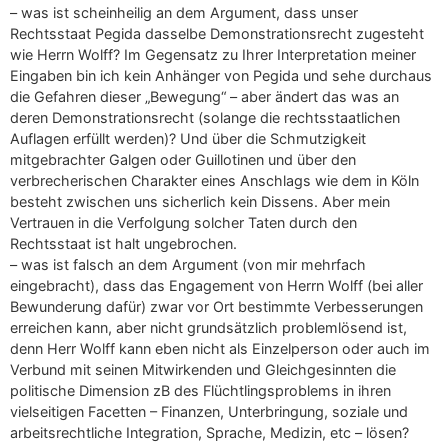
– was ist scheinheilig an dem Argument, dass unser
Rechtsstaat Pegida dasselbe Demonstrationsrecht zugesteht
wie Herrn Wolff? Im Gegensatz zu Ihrer Interpretation meiner
Eingaben bin ich kein Anhänger von Pegida und sehe durchaus
die Gefahren dieser „Bewegung“ – aber ändert das was an
deren Demonstrationsrecht (solange die rechtsstaatlichen
Auflagen erfüllt werden)? Und über die Schmutzigkeit
mitgebrachter Galgen oder Guillotinen und über den
verbrecherischen Charakter eines Anschlags wie dem in Köln
besteht zwischen uns sicherlich kein Dissens. Aber mein
Vertrauen in die Verfolgung solcher Taten durch den
Rechtsstaat ist halt ungebrochen.
– was ist falsch an dem Argument (von mir mehrfach
eingebracht), dass das Engagement von Herrn Wolff (bei aller
Bewunderung dafür) zwar vor Ort bestimmte Verbesserungen
erreichen kann, aber nicht grundsätzlich problemlösend ist,
denn Herr Wolff kann eben nicht als Einzelperson oder auch im
Verbund mit seinen Mitwirkenden und Gleichgesinnten die
politische Dimension zB des Flüchtlingsproblems in ihren
vielseitigen Facetten – Finanzen, Unterbringung, soziale und
arbeitsrechtliche Integration, Sprache, Medizin, etc – lösen?