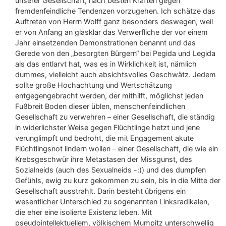
unserer Gesellschaft, nach besten Kräften gegen
fremdenfeindliche Tendenzen vorzugehen. Ich schätze das
Auftreten von Herrn Wolff ganz besonders deswegen, weil
er von Anfang an glasklar das Verwerfliche der vor einem
Jahr einsetzenden Demonstrationen benannt und das
Gerede von den „besorgten Bürgern“ bei Pegida und Legida
als das entlarvt hat, was es in Wirklichkeit ist, nämlich
dummes, vielleicht auch absichtsvolles Geschwätz. Jedem
sollte große Hochachtung und Wertschätzung
entgegengebracht werden, der mithilft, möglichst jeden
Fußbreit Boden dieser üblen, menschenfeindlichen
Gesellschaft zu verwehren – einer Gesellschaft, die ständig
in widerlichster Weise gegen Flüchtlinge hetzt und jene
verunglimpft und bedroht, die mit Engagement akute
Flüchtlingsnot lindern wollen – einer Gesellschaft, die wie ein
Krebsgeschwür ihre Metastasen der Missgunst, des
Sozialneids (auch des Sexualneids -:)) und des dumpfen
Gefühls, ewig zu kurz gekommen zu sein, bis in die Mitte der
Gesellschaft ausstrahlt. Darin besteht übrigens ein
wesentlicher Unterschied zu sogenannten Linksradikalen,
die eher eine isolierte Existenz leben. Mit
pseudointellektuellem, völkischem Mumpitz unterschwellig