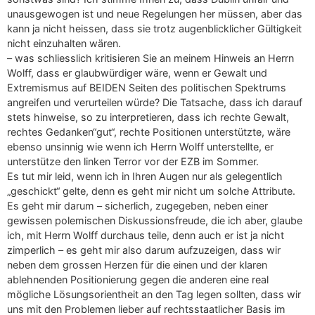
unausgewogen ist und neue Regelungen her müssen, aber das
kann ja nicht heissen, dass sie trotz augenblicklicher Gültigkeit
nicht einzuhalten wären.
– was schliesslich kritisieren Sie an meinem Hinweis an Herrn
Wolff, dass er glaubwürdiger wäre, wenn er Gewalt und
Extremismus auf BEIDEN Seiten des politischen Spektrums
angreifen und verurteilen würde? Die Tatsache, dass ich darauf
stets hinweise, so zu interpretieren, dass ich rechte Gewalt,
rechtes Gedanken“gut“, rechte Positionen unterstützte, wäre
ebenso unsinnig wie wenn ich Herrn Wolff unterstellte, er
unterstütze den linken Terror vor der EZB im Sommer.
Es tut mir leid, wenn ich in Ihren Augen nur als gelegentlich
„geschickt“ gelte, denn es geht mir nicht um solche Attribute.
Es geht mir darum – sicherlich, zugegeben, neben einer
gewissen polemischen Diskussionsfreude, die ich aber, glaube
ich, mit Herrn Wolff durchaus teile, denn auch er ist ja nicht
zimperlich – es geht mir also darum aufzuzeigen, dass wir
neben dem grossen Herzen für die einen und der klaren
ablehnenden Positionierung gegen die anderen eine real
mögliche Lösungsorientheit an den Tag legen sollten, dass wir
uns mit den Problemen lieber auf rechtsstaatlicher Basis im