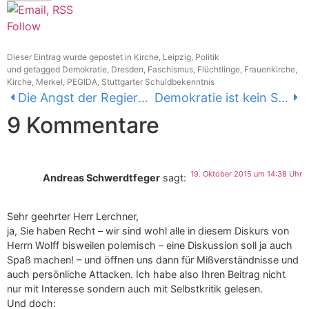
Follow
Dieser Eintrag wurde gepostet in
Kirche
,
Leipzig
,
Politik
und getagged
Demokratie
,
Dresden
,
Faschismus
,
Flüchtlinge
,
Frauenkirche
,
Kirche
,
Merkel
,
PEGIDA
,
Stuttgarter Schuldbekenntnis
Die Angst der Regierenden vor dem an sich Selbstverständlichen – oder: Grenzen überwinden, Grundwerte wahren
Demokratie ist kein Selbstläufer – oder: Brücken über den braunen Sumpf
9 Kommentare
19. Oktober 2015 um 14:38 Uhr
Andreas Schwerdtfeger
sagt:
Sehr geehrter Herr Lerchner,
ja, Sie haben Recht – wir sind wohl alle in diesem Diskurs von
Herrn Wolff bisweilen polemisch – eine Diskussion soll ja auch
Spaß machen! – und öffnen uns dann für Mißverständnisse und
auch persönliche Attacken. Ich habe also Ihren Beitrag nicht
nur mit Interesse sondern auch mit Selbstkritik gelesen.
Und doch: