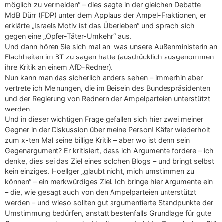
möglich zu vermeiden“ – dies sagte in der gleichen Debatte
MdB Dürr (FDP) unter dem Applaus der Ampel-Fraktionen, er
erklärte „Israels Motiv ist das Überleben“ und sprach sich
gegen eine „Opfer-Täter-Umkehr“ aus.
Und dann hören Sie sich mal an, was unsere Außenministerin an
Flachheiten im BT zu sagen hatte (ausdrücklich ausgenommen
ihre Kritik an einem AfD-Redner).
Nun kann man das sicherlich anders sehen – immerhin aber
vertrete ich Meinungen, die im Beisein des Bundespräsidenten
und der Regierung von Rednern der Ampelparteien unterstützt
werden.
Und in dieser wichtigen Frage gefallen sich hier zwei meiner
Gegner in der Diskussion über meine Person! Käfer wiederholt
zum x-ten Mal seine billige Kritik – aber wo ist denn sein
Gegenargument? Er kritisiert, dass ich Argumente fordere – ich
denke, dies sei das Ziel eines solchen Blogs – und bringt selbst
kein einziges. Hoellger „glaubt nicht, mich umstimmen zu
können“ – ein merkwürdiges Ziel. Ich bringe hier Argumente ein
– die, wie gesagt auch von den Ampelparteien unterstützt
werden – und wieso sollten gut argumentierte Standpunkte der
Umstimmung bedürfen, anstatt bestenfalls Grundlage für gute