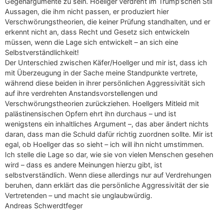
Gegenargumente zu sein. Hoellger verdreht im Trump’schen Stil
Aussagen, die ihm nicht passen, er produziert hier
Verschwörungstheorien, die keiner Prüfung standhalten, und er
erkennt nicht an, dass Recht und Gesetz sich entwickeln
müssen, wenn die Lage sich entwickelt – an sich eine
Selbstverständlichkeit!
Der Unterschied zwischen Käfer/Hoellger und mir ist, dass ich
mit Überzeugung in der Sache meine Standpunkte vertrete,
während diese beiden in ihrer persönlichen Aggressivität sich
auf ihre verdrehten Anstandsvorstellengen und
Verschwörungstheorien zurückziehen. Hoellgers Mitleid mit
palästinensischen Opfern ehrt ihn durchaus – und ist
wenigstens ein inhaltliches Argument –, das aber ändert nichts
daran, dass man die Schuld dafür richtig zuordnen sollte. Mir ist
egal, ob Hoellger das so sieht – ich will ihn nicht umstimmen.
Ich stelle die Lage so dar, wie sie von vielen Menschen gesehen
wird – dass es andere Meinungen hierzu gibt, ist
selbstverständlich. Wenn diese allerdings nur auf Verdrehungen
beruhen, dann erklärt das die persönliche Aggressivität der sie
Vertretenden – und macht sie unglaubwürdig.
Andreas Schwerdtfeger