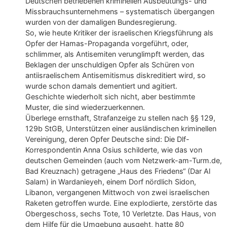
Deutschen betriebenen kriminellen Ausbeutungs- und
Missbrauchsunternehmens – systematisch übergangen
wurden von der damaligen Bundesregierung.
So, wie heute Kritiker der israelischen Kriegsführung als
Opfer der Hamas-Propaganda vorgeführt, oder,
schlimmer, als Antisemiten verunglimpft werden, das
Beklagen der unschuldigen Opfer als Schüren von
antiisraelischem Antisemitismus diskreditiert wird, so
wurde schon damals dementiert und agitiert.
Geschichte wiederholt sich nicht, aber bestimmte
Muster, die sind wiederzuerkennen.
Überlege ernsthaft, Strafanzeige zu stellen nach §§ 129,
129b StGB, Unterstützen einer ausländischen kriminellen
Vereinigung, deren Opfer Deutsche sind: Die Dlf-
Korrespondentin Anna Osius schilderte, wie das von
deutschen Gemeinden (auch vom Netzwerk-am-Turm.de,
Bad Kreuznach) getragene „Haus des Friedens“ (Dar Al
Salam) in Wardanieyeh, einem Dorf nördlich Sidon,
Libanon, vergangenen Mittwoch von zwei israelischen
Raketen getroffen wurde. Eine explodierte, zerstörte das
Obergeschoss, sechs Tote, 10 Verletzte. Das Haus, von
dem Hilfe für die Umgebung ausgeht, hatte 80