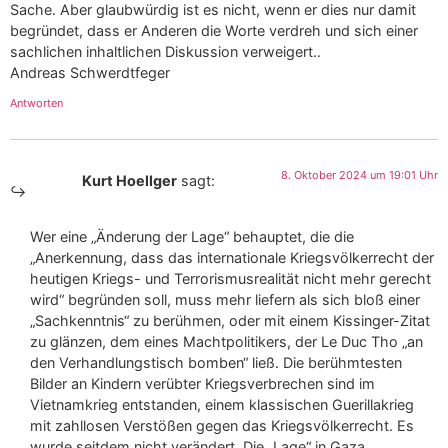
Sache. Aber glaubwürdig ist es nicht, wenn er dies nur damit
begründet, dass er Anderen die Worte verdreh und sich einer
sachlichen inhaltlichen Diskussion verweigert..
Andreas Schwerdtfeger
Antworten
8. Oktober 2024 um 19:01 Uhr
Kurt Hoellger
sagt:
Wer eine „Änderung der Lage“ behauptet, die die
„Anerkennung, dass das internationale Kriegsvölkerrecht der
heutigen Kriegs- und Terrorismusrealität nicht mehr gerecht
wird“ begründen soll, muss mehr liefern als sich bloß einer
„Sachkenntnis“ zu berühmen, oder mit einem Kissinger-Zitat
zu glänzen, dem eines Machtpolitikers, der Le Duc Tho „an
den Verhandlungstisch bomben“ ließ. Die berühmtesten
Bilder an Kindern verübter Kriegsverbrechen sind im
Vietnamkrieg entstanden, einem klassischen Guerillakrieg
mit zahllosen Verstößen gegen das Kriegsvölkerrecht. Es
wurde seitdem nicht verändert. Die „Lage“ in Gaza