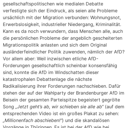
gesellschaftspolitischen wie medialen Debatte
verfestigte sich der Eindruck, als seien alle Probleme
ursächlich mit der Migration verbunden: Wohnungsnot,
Erwerbslosigkeit, industrieller Niedergang, Kriminalität.
Kann es da noch verwundern, dass Menschen alle, auch
die persönlichen Probleme der angeblich gescheiterten
Migrationspolitik anlasten und sich dem Original
ausländerfeindlicher Politik zuwenden, nämlich der AfD?
Vor allem aber: Weil inzwischen etliche AfD-
Forderungen gesellschaftlich scheinbar konsensfähig
sind, konnte die AfD im Windschatten dieser
katastrophalen Debattenlage die nächste
Radikalisierung ihrer Forderungen nachschieben. Dafür
stehen der auf der Wahlparty der Brandenburger AfD im
Beisein der gesamten Parteispitze begeistert gegrölte
Song
„Jetzt geht’s ab, wir schieben sie alle ab“
(auf dem
entsprechenden Video ist ein großes Plakat zu sehen:
„Millionenfach abschieben!“
) und die skandalösen
Vorgänge in Thüringen. Es ist bei der AfD wie bei