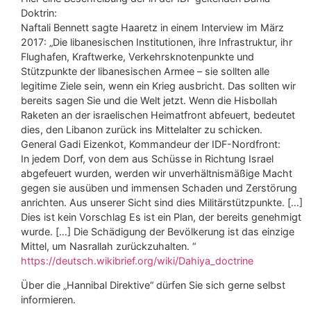
Doktrin:
Naftali Bennett sagte Haaretz in einem Interview im März
2017: „Die libanesischen Institutionen, ihre Infrastruktur, ihr
Flughafen, Kraftwerke, Verkehrsknotenpunkte und
Stützpunkte der libanesischen Armee – sie sollten alle
legitime Ziele sein, wenn ein Krieg ausbricht. Das sollten wir
bereits sagen Sie und die Welt jetzt. Wenn die Hisbollah
Raketen an der israelischen Heimatfront abfeuert, bedeutet
dies, den Libanon zurück ins Mittelalter zu schicken.
General Gadi Eizenkot, Kommandeur der IDF-Nordfront:
In jedem Dorf, von dem aus Schüsse in Richtung Israel
abgefeuert wurden, werden wir unverhältnismäßige Macht
gegen sie ausüben und immensen Schaden und Zerstörung
anrichten. Aus unserer Sicht sind dies Militärstützpunkte. […]
Dies ist kein Vorschlag Es ist ein Plan, der bereits genehmigt
wurde. […] Die Schädigung der Bevölkerung ist das einzige
Mittel, um Nasrallah zurückzuhalten. “
https://deutsch.wikibrief.org/wiki/Dahiya_doctrine
Über die „Hannibal Direktive“ dürfen Sie sich gerne selbst
informieren.