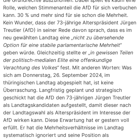
die Grundrechte auszuhöhlen. Dabei spielt es kaum eine
Rolle, welchen Stimmenanteil die AfD für sich verbuchen
kann. 30 % und mehr sind für sie schon die Mehrheit.
Kein Wunder, dass der 73-jährige Alterspräsident Jürgen
Treutler (AfD) in seiner Rede davon sprach, dass es im
neu gewählten Landtag eine
„nicht zu übersehende
Option für eine stabile parlamentarische Mehrheit“
geben würde. Gleichzeitig stellte er
„in gewissen Teilen
der politisch-medialen Elite eine offenkundige
Verachtung des Volkes“
fest. Mit anderen Worten: Was
sich am Donnerstag, 26. September 2024, im
thüringischen Landtag abgespielt hat, ist keine
Überraschung. Langfristig geplant und strategisch
geschickt hat die AfD den 73-jährigen Jürgen Treutler
als Landtagskandidaten aufgestellt, damit dieser nach
der Landtagswahl als Alterspräsident im Interesse der
AfD wirken kann. Diese Erwartung hat er gestern voll
erfüllt. Er hat die Mehrheitsverhältnisse im Landtag
systematisch ignoriert und seine Position als