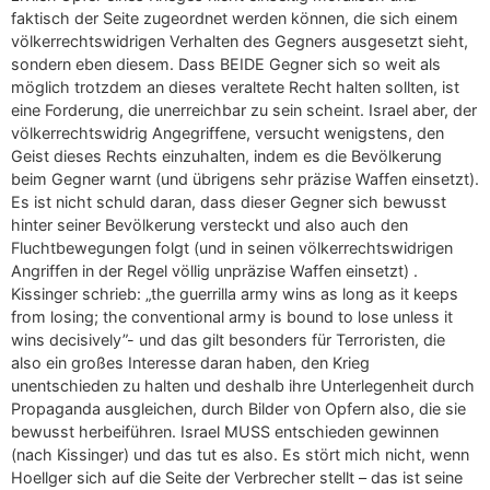
faktisch der Seite zugeordnet werden können, die sich einem
völkerrechtswidrigen Verhalten des Gegners ausgesetzt sieht,
sondern eben diesem. Dass BEIDE Gegner sich so weit als
möglich trotzdem an dieses veraltete Recht halten sollten, ist
eine Forderung, die unerreichbar zu sein scheint. Israel aber, der
völkerrechtswidrig Angegriffene, versucht wenigstens, den
Geist dieses Rechts einzuhalten, indem es die Bevölkerung
beim Gegner warnt (und übrigens sehr präzise Waffen einsetzt).
Es ist nicht schuld daran, dass dieser Gegner sich bewusst
hinter seiner Bevölkerung versteckt und also auch den
Fluchtbewegungen folgt (und in seinen völkerrechtswidrigen
Angriffen in der Regel völlig unpräzise Waffen einsetzt) .
Kissinger schrieb: „the guerrilla army wins as long as it keeps
from losing; the conventional army is bound to lose unless it
wins decisively”- und das gilt besonders für Terroristen, die
also ein großes Interesse daran haben, den Krieg
unentschieden zu halten und deshalb ihre Unterlegenheit durch
Propaganda ausgleichen, durch Bilder von Opfern also, die sie
bewusst herbeiführen. Israel MUSS entschieden gewinnen
(nach Kissinger) und das tut es also. Es stört mich nicht, wenn
Hoellger sich auf die Seite der Verbrecher stellt – das ist seine