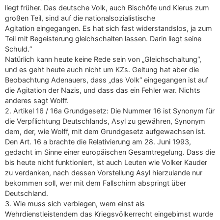
liegt früher. Das deutsche Volk, auch Bischöfe und Klerus zum
großen Teil, sind auf die nationalsozialistische
Agitation eingegangen. Es hat sich fast widerstandslos, ja zum
Teil mit Begeisterung gleichschalten lassen. Darin liegt seine
Schuld.“
Natürlich kann heute keine Rede sein von „Gleichschaltung“,
und es geht heute auch nicht um KZs. Geltung hat aber die
Beobachtung Adenauers, dass „das Volk“ eingegangen ist auf
die Agitation der Nazis, und dass das ein Fehler war. Nichts
anderes sagt Wolff.
2. Artikel 16 / 16a Grundgesetz: Die Nummer 16 ist Synonym für
die Verpflichtung Deutschlands, Asyl zu gewähren, Synonym
dem, der, wie Wolff, mit dem Grundgesetz aufgewachsen ist.
Den Art. 16 a brachte die Relativierung am 28. Juni 1993,
gedacht im Sinne einer europäischen Gesamtregelung. Dass die
bis heute nicht funktioniert, ist auch Leuten wie Volker Kauder
zu verdanken, nach dessen Vorstellung Asyl hierzulande nur
bekommen soll, wer mit dem Fallschirm abspringt über
Deutschland.
3. Wie muss sich verbiegen, wem einst als
Wehrdienstleistendem das Kriegsvölkerrecht eingebimst wurde