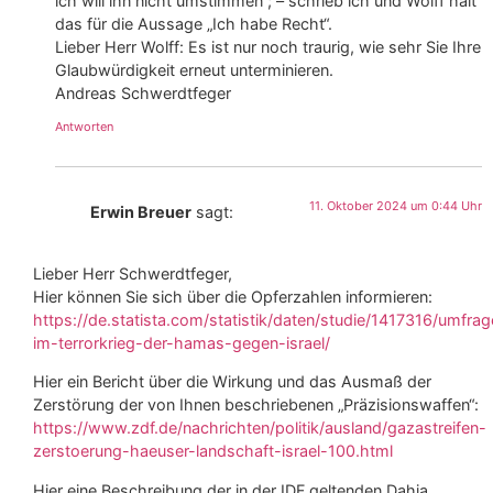
ich will ihn nicht umstimmen“; – schrieb ich und Wolff hält
das für die Aussage „Ich habe Recht“.
Lieber Herr Wolff: Es ist nur noch traurig, wie sehr Sie Ihre
Glaubwürdigkeit erneut unterminieren.
Andreas Schwerdtfeger
Antworten
11. Oktober 2024 um 0:44 Uhr
Erwin Breuer
sagt:
Lieber Herr Schwerdtfeger,
Hier können Sie sich über die Opferzahlen informieren:
https://de.statista.com/statistik/daten/studie/1417316/umfra
im-terrorkrieg-der-hamas-gegen-israel/
Hier ein Bericht über die Wirkung und das Ausmaß der
Zerstörung der von Ihnen beschriebenen „Präzisionswaffen“:
https://www.zdf.de/nachrichten/politik/ausland/gazastreifen-
zerstoerung-haeuser-landschaft-israel-100.html
Hier eine Beschreibung der in der IDF geltenden Dahia