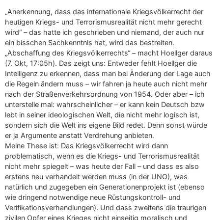
„Anerkennung, dass das internationale Kriegsvölkerrecht der
heutigen Kriegs- und Terrorismusrealität nicht mehr gerecht
wird“ – das hatte ich geschrieben und niemand, der auch nur
ein bisschen Sachkenntnis hat, wird das bestreiten.
„Abschaffung des Kriegsvölkerrechts“ – macht Hoellger daraus
(7. Okt, 17:05h). Das zeigt uns: Entweder fehlt Hoellger die
Intelligenz zu erkennen, dass man bei Änderung der Lage auch
die Regeln ändern muss – wir fahren ja heute auch nicht mehr
nach der Straßenverkehrsordnung von 1954. Oder aber – ich
unterstelle mal: wahrscheinlicher – er kann kein Deutsch bzw
lebt in seiner ideologischen Welt, die nicht mehr logisch ist,
sondern sich die Welt ins eigene Bild redet. Denn sonst würde
er ja Argumente anstatt Verdrehung anbieten.
Meine These ist: Das Kriegsvölkerrecht wird dann
problematisch, wenn es die Kriegs- und Terrorismusrealität
nicht mehr spiegelt – was heute der Fall – und dass es also
erstens neu verhandelt werden muss (in der UNO), was
natürlich und zugegeben ein Generationenprojekt ist (ebenso
wie dringend notwendige neue Rüstungskontroll- und
Verifikationsverhandlungen). Und dass zweitens die traurigen
zivilen Opfer eines Krieges nicht einseitig moralisch und