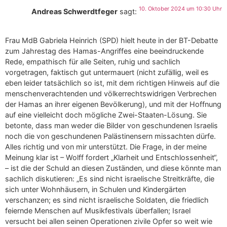
10. Oktober 2024 um 10:30 Uhr
Andreas Schwerdtfeger
sagt:
Frau MdB Gabriela Heinrich (SPD) hielt heute in der BT-Debatte
zum Jahrestag des Hamas-Angriffes eine beeindruckende
Rede, empathisch für alle Seiten, ruhig und sachlich
vorgetragen, faktisch gut untermauert (nicht zufällig, weil es
eben leider tatsächlich so ist, mit dem richtigen Hinweis auf die
menschenverachtenden und völkerrechtswidrigen Verbrechen
der Hamas an ihrer eigenen Bevölkerung), und mit der Hoffnung
auf eine vielleicht doch mögliche Zwei-Staaten-Lösung. Sie
betonte, dass man weder die Bilder von geschundenen Israelis
noch die von geschundenen Palästinensern missachten dürfe.
Alles richtig und von mir unterstützt. Die Frage, in der meine
Meinung klar ist – Wolff fordert „Klarheit und Entschlossenheit“,
– ist die der Schuld an diesen Zuständen, und diese könnte man
sachlich diskutieren: „Es sind nicht israelische Streitkräfte, die
sich unter Wohnhäusern, in Schulen und Kindergärten
verschanzen; es sind nicht israelische Soldaten, die friedlich
feiernde Menschen auf Musikfestivals überfallen; Israel
versucht bei allen seinen Operationen zivile Opfer so weit wie