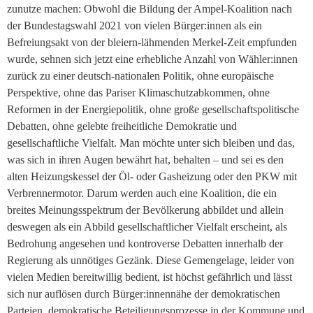
zunutze machen: Obwohl die Bildung der Ampel-Koalition nach
der Bundestagswahl 2021 von vielen Bürger:innen als ein
Befreiungsakt von der bleiern-lähmenden Merkel-Zeit empfunden
wurde, sehnen sich jetzt eine erhebliche Anzahl von Wähler:innen
zurück zu einer deutsch-nationalen Politik, ohne europäische
Perspektive, ohne das Pariser Klimaschutzabkommen, ohne
Reformen in der Energiepolitik, ohne große gesellschaftspolitische
Debatten, ohne gelebte freiheitliche Demokratie und
gesellschaftliche Vielfalt. Man möchte unter sich bleiben und das,
was sich in ihren Augen bewährt hat, behalten – und sei es den
alten Heizungskessel der Öl- oder Gasheizung oder den PKW mit
Verbrennermotor. Darum werden auch eine Koalition, die ein
breites Meinungsspektrum der Bevölkerung abbildet und allein
deswegen als ein Abbild gesellschaftlicher Vielfalt erscheint, als
Bedrohung angesehen und kontroverse Debatten innerhalb der
Regierung als unnötiges Gezänk. Diese Gemengelage, leider von
vielen Medien bereitwillig bedient, ist höchst gefährlich und lässt
sich nur auflösen durch Bürger:innennähe der demokratischen
Parteien, demokratische Beteiligungsprozesse in der Kommune und