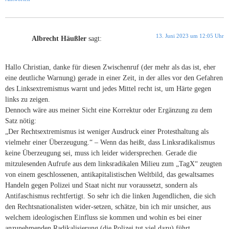
13. Juni 2023 um 12:05 Uhr
Albrecht Häußler
sagt:
Hallo Christian, danke für diesen Zwischenruf (der mehr als das ist, eher
eine deutliche Warnung) gerade in einer Zeit, in der alles vor den Gefahren
des Linksextremismus warnt und jedes Mittel recht ist, um Härte gegen
links zu zeigen.
Dennoch wäre aus meiner Sicht eine Korrektur oder Ergänzung zu dem
Satz nötig:
„Der Rechtsextremismus ist weniger Ausdruck einer Protesthaltung als
vielmehr einer Überzeugung.“ – Wenn das heißt, dass Linksradikalismus
keine Überzeugung sei, muss ich leider widersprechen. Gerade die
mitzulesenden Aufrufe aus dem linksradikalen Milieu zum „TagX“ zeugten
von einem geschlossenen, antikapitalistischen Weltbild, das gewaltsames
Handeln gegen Polizei und Staat nicht nur voraussetzt, sondern als
Antifaschismus rechtfertigt. So sehr ich die linken Jugendlichen, die sich
den Rechtsnationalisten wider-setzen, schätze, bin ich mir unsicher, aus
welchem ideologischen Einfluss sie kommen und wohin es bei einer
anzunehmenden Radikalisierung (die Polizei tut viel dazu) führt.