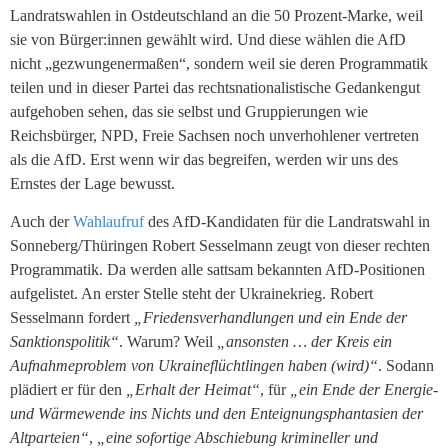
Landratswahlen in Ostdeutschland an die 50 Prozent-Marke, weil
sie von Bürger:innen gewählt wird. Und diese wählen die AfD
nicht „gezwungenermaßen“, sondern weil sie deren Programmatik
teilen und in dieser Partei das rechtsnationalistische Gedankengut
aufgehoben sehen, das sie selbst und Gruppierungen wie
Reichsbürger, NPD, Freie Sachsen noch unverhohlener vertreten
als die AfD. Erst wenn wir das begreifen, werden wir uns des
Ernstes der Lage bewusst.
Auch der
Wahlaufruf
des AfD-Kandidaten für die Landratswahl in
Sonneberg/Thüringen Robert Sesselmann zeugt von dieser rechten
Programmatik. Da werden alle sattsam bekannten AfD-Positionen
aufgelistet. An erster Stelle steht der Ukrainekrieg. Robert
Sesselmann fordert
„Friedensverhandlungen und ein Ende der
Sanktionspolitik“
. Warum? Weil
„ansonsten … der Kreis ein
Aufnahmeproblem von Ukraineflüchtlingen haben (wird)“
. Sodann
plädiert er für den
„Erhalt der Heimat“
, für
„ein Ende der Energie-
und Wärmewende ins Nichts und den Enteignungsphantasien der
Altparteien“
,
„eine sofortige Abschiebung krimineller und