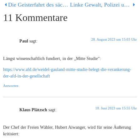
Die Geisterfahrt des sächsischen Ministerpräsidenten an Pfingsten: geistlos, herzlos, würdelos.
Linke Gewalt, Polizei und der Kampf gegen den Rechtsnationalismus
11 Kommentare
28. August 2023 um 15:03 Uhr
Paul
sagt:
Längst wissenschaftlich fundiert, in der „Mitte Studie“:
https://www.afd.de/weidel-gauland-mitte-studie-belegt-die-verankerung-
der-afd-in-der-gesellschaft
Antworten
18. Juni 2023 um 15:55 Uhr
Klaus Plätzsch
sagt:
Der Chef der Freien Wähler, Hubert Aiwanger, wird für seine Äußerung
kritisiert: