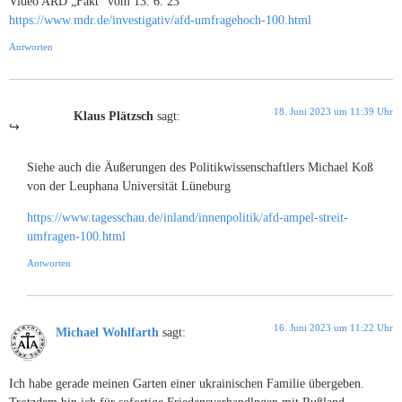
Video ARD „Fakt“ vom 13. 6. 23
https://www.mdr.de/investigativ/afd-umfragehoch-100.html
Antworten
18. Juni 2023 um 11:39 Uhr
Klaus Plätzsch
sagt:
Siehe auch die Äußerungen des Politikwissenschaftlers Michael Koß
von der Leuphana Universität Lüneburg
https://www.tagesschau.de/inland/innenpolitik/afd-ampel-streit-
umfragen-100.html
Antworten
16. Juni 2023 um 11:22 Uhr
Michael Wohlfarth
sagt:
Ich habe gerade meinen Garten einer ukrainischen Familie übergeben.
Trotzdem bin ich für sofortige Friedensverhandlngen mit Rußland.