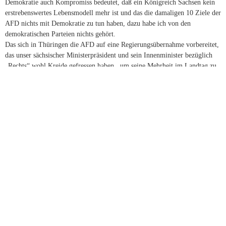
Demokratie auch Kompromiss bedeutet, daß ein Königreich Sachsen kein
erstrebenswertes Lebensmodell mehr ist und das die damaligen 10 Ziele der
AFD nichts mit Demokratie zu tun haben, dazu habe ich von den
demokratischen Parteien nichts gehört.
Das sich in Thüringen die AFD auf eine Regierungsübernahme vorbereitet,
das unser sächsischer Ministerpräsident und sein Innenminister bezüglich
„Rechts“ wohl Kreide gefressen haben , um seine Mehrheit im Landtag zu
halten, kann tatsächlich nicht nur Bauchschmerzen verursachen, die
demokratischen Parteien müssten endlich ihrem Verfassungsauftrag
nachkommen, statt das Problem dem Verfassungsschutz zuzuschieben.
Nicht die rechten wie linken Gewalttäter sind das Problem , sondern die
alteingessenen Bürgerinnen und Bürger, die zwei Diktaturen zu ertragen
hatten. Dazu sind die demokratischen Parteien aufgefordert zur politischen
Willensbildung ,nicht nur 4 Wochen vor einer Wahl, beizutragen.
Antworten
12. Juni 2023 um 18:37 Uhr
Klaus Plätzsch
sagt:
„Obwohl die Bildung der Ampel-Koalition nach der Bundestagswahl 2021