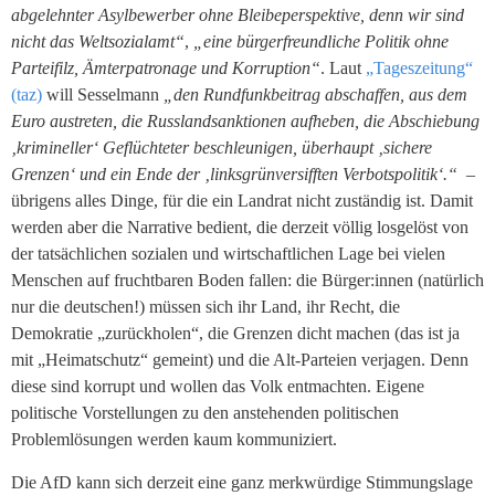
abgelehnter Asylbewerber ohne Bleibeperspektive, denn wir sind
nicht das Weltsozialamt“
,
„eine bürgerfreundliche Politik ohne
Parteifilz, Ämterpatronage und Korruption“
. Laut
„Tageszeitung“
(taz)
will Sesselmann
„den Rundfunkbeitrag abschaffen, aus dem
Euro austreten, die Russlandsanktionen aufheben, die Abschiebung
‚krimineller‘ Geflüchteter beschleunigen, überhaupt ‚sichere
Grenzen‘ und ein Ende der ‚linksgrünversifften Verbotspolitik‘.“
–
übrigens alles Dinge, für die ein Landrat nicht zuständig ist. Damit
werden aber die Narrative bedient, die derzeit völlig losgelöst von
der tatsächlichen sozialen und wirtschaftlichen Lage bei vielen
Menschen auf fruchtbaren Boden fallen: die Bürger:innen (natürlich
nur die deutschen!) müssen sich ihr Land, ihr Recht, die
Demokratie „zurückholen“, die Grenzen dicht machen (das ist ja
mit „Heimatschutz“ gemeint) und die Alt-Parteien verjagen. Denn
diese sind korrupt und wollen das Volk entmachten. Eigene
politische Vorstellungen zu den anstehenden politischen
Problemlösungen werden kaum kommuniziert.
Die AfD kann sich derzeit eine ganz merkwürdige Stimmungslage