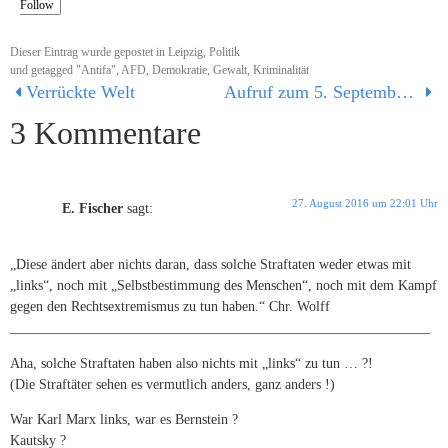
Follow
Dieser Eintrag wurde gepostet in
Leipzig
,
Politik
und getagged
"Antifa"
,
AFD
,
Demokratie
,
Gewalt
,
Kriminalität
Verrückte Welt
Aufruf zum 5. September 2016
3 Kommentare
27. August 2016 um 22:01 Uhr
E. Fischer
sagt:
„Diese ändert aber nichts daran, dass solche Straftaten weder etwas mit
„links“, noch mit „Selbstbestimmung des Menschen“, noch mit dem Kampf
gegen den Rechtsextremismus zu tun haben.“ Chr. Wolff
____________________________________________________________
Aha, solche Straftaten haben also nichts mit „links“ zu tun … ?!
(Die Straftäter sehen es vermutlich anders, ganz anders !)
War Karl Marx links, war es Bernstein ?
Kautsky ?