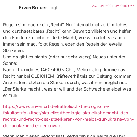
26. Juni 2025 um 0:16 Uhr
Erwin Breuer
sagt:
Regeln sind noch kein „Recht“. Nur international verbindliches
und durchsetzbares „Recht“ kann Gewalt zivilisieren und helfen,
den Frieden zu sichern. Jede Macht, wie willkürlich sie auch
immer sein mag, folgt Regeln, eben den Regeln der jeweils
Stärkeren.
Und da gibt es nichts (oder nur sehr weng) Neues unter der
Sonne:
Nach Thukydides (460-400 v.Chr., Melierdialog) könne das
Recht nur bei GLEICHEM Kräfteverhältnis zur Geltung kommen.
Ansonsten setzten die Starken durch, was ihnen möglich ist.
„Der Starke macht , was er will und der Schwache erleidet was
er muß. “
https://www.uni-erfurt.de/katholisch-theologische-
fakultaet/fakultaet/aktuelles/theologie-aktuell/ohnmacht-des-
rechts-und-recht-des-staerkeren-von-melos-zur-ukraine-von-
der-antike-in-die-gegenwart
Wenn man diesen Bericht liest, verhalten sich heute die USA