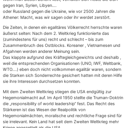
gegen Iran, Syrien, Libyen….
oder Russland gegen die Ukraine, wie vor 2500 Jahren die
Athener: Macht, was wir sagen oder ihr werdet zerstört.
Die Zeiten, in denen ein egalitäres Völkerrecht herrschte waren
äußerst selten: Nach dem 2. Weltkrieg funktionierte das
(zumindestens für uns) recht und schlecht – bis zum
Zusammenbruch des Ostblocks. Koreaner , Vietnamesen und
Afgahnen werden anderer Meinung sein.
Das klappte aufgrund des Kräftegleichgewichts und deshalb ,
weil die entsprechenden Organisationen (UNO, IWF, Weltbank,
WTO….) eben doch nicht vollkommen egalitär waren, sondern
die Starken sich Sonderrechte gesichert hatten mit deren Hilfe
sie ihre Interessen durchsetzen konnten.
Mit dem Zweiten Weltkrieg stiegen die USA endgültig zur
Hegemonialmacht auf. Im April 1950 stellte die Truman-Doktrin
die „responsibility of world leadership“ fest. Das Recht des
Stärkeren ist das Wesen der Realpolitik von
Hegemonialmächten, moralische und rechtliche Frage sind für
sie irrelevant. Kein Land hat seit dem Zweiten Weltkrieg mehr
Kriege angezettelt als die USA.