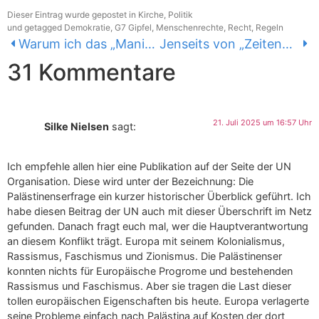
Dieser Eintrag wurde gepostet in
Kirche
,
Politik
und getagged
Demokratie
,
G7 Gipfel
,
Menschenrechte
,
Recht
,
Regeln
Warum ich das „Manifest“ nicht unterschreiben kann
Jenseits von „Zeitenwende“ und „Kriegstüchtigkeit“ – die SPD in höchster Not
31 Kommentare
21. Juli 2025 um 16:57 Uhr
Silke Nielsen
sagt:
Ich empfehle allen hier eine Publikation auf der Seite der UN
Organisation. Diese wird unter der Bezeichnung: Die
Palästinenserfrage ein kurzer historischer Überblick geführt. Ich
habe diesen Beitrag der UN auch mit dieser Überschrift im Netz
gefunden. Danach fragt euch mal, wer die Hauptverantwortung
an diesem Konflikt trägt. Europa mit seinem Kolonialismus,
Rassismus, Faschismus und Zionismus. Die Palästinenser
konnten nichts für Europäische Progrome und bestehenden
Rassismus und Faschismus. Aber sie tragen die Last dieser
tollen europäischen Eigenschaften bis heute. Europa verlagerte
seine Probleme einfach nach Palästina auf Kosten der dort