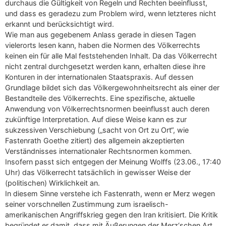
durchaus die Gültigkeit von Regeln und Rechten beeinflusst,
und dass es geradezu zum Problem wird, wenn letzteres nicht
erkannt und berücksichtigt wird.
Wie man aus gegebenem Anlass gerade in diesen Tagen
vielerorts lesen kann, haben die Normen des Völkerrechts
keinen ein für alle Mal feststehenden Inhalt. Da das Völkerrecht
nicht zentral durchgesetzt werden kann, erhalten diese ihre
Konturen in der internationalen Staatspraxis. Auf dessen
Grundlage bildet sich das Völkergewohnheitsrecht als einer der
Bestandteile des Völkerrechts. Eine spezifische, aktuelle
Anwendung von Völkerrechtsnormen beeinflusst auch deren
zukünftige Interpretation. Auf diese Weise kann es zur
sukzessiven Verschiebung („sacht von Ort zu Ort“, wie
Fastenrath Goethe zitiert) des allgemein akzeptierten
Verständnisses internationaler Rechtsnormen kommen.
Insofern passt sich entgegen der Meinung Wolffs (23.06., 17:40
Uhr) das Völkerrecht tatsächlich in gewisser Weise der
(politischen) Wirklichkeit an.
In diesem Sinne verstehe ich Fastenrath, wenn er Merz wegen
seiner vorschnellen Zustimmung zum israelisch-
amerikanischen Angriffskrieg gegen den Iran kritisiert. Die Kritik
begründet er damit, dass mit Äußerungen der Merz‘schen Art