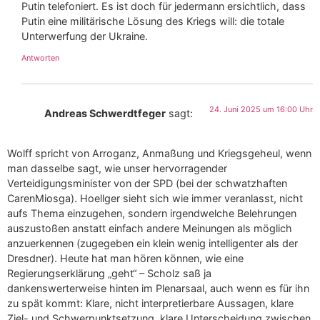
Putin telefoniert. Es ist doch für jedermann ersichtlich, dass
Putin eine militärische Lösung des Kriegs will: die totale
Unterwerfung der Ukraine.
Antworten
24. Juni 2025 um 16:00 Uhr
Andreas Schwerdtfeger
sagt:
Wolff spricht von Arroganz, Anmaßung und Kriegsgeheul, wenn
man dasselbe sagt, wie unser hervorragender
Verteidigungsminister von der SPD (bei der schwatzhaften
CarenMiosga). Hoellger sieht sich wie immer veranlasst, nicht
aufs Thema einzugehen, sondern irgendwelche Belehrungen
auszustoßen anstatt einfach andere Meinungen als möglich
anzuerkennen (zugegeben ein klein wenig intelligenter als der
Dresdner). Heute hat man hören können, wie eine
Regierungserklärung „geht“ – Scholz saß ja
dankenswerterweise hinten im Plenarsaal, auch wenn es für ihn
zu spät kommt: Klare, nicht interpretierbare Aussagen, klare
Ziel- und Schwerpunktsetzung, klare Unterscheidung zwischen