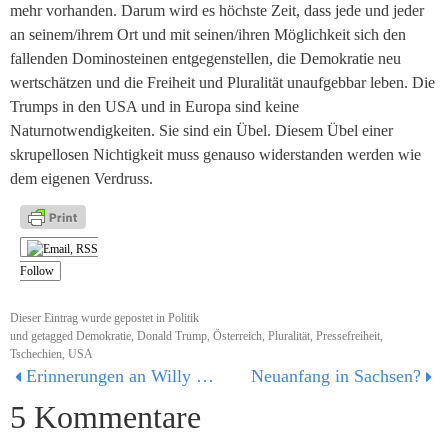
mehr vorhanden. Darum wird es höchste Zeit, dass jede und jeder
an seinem/ihrem Ort und mit seinen/ihren Möglichkeit sich den
fallenden Dominosteinen entgegenstellen, die Demokratie neu
wertschätzen und die Freiheit und Pluralität unaufgebbar leben. Die
Trumps in den USA und in Europa sind keine
Naturnotwendigkeiten. Sie sind ein Übel. Diesem Übel einer
skrupellosen Nichtigkeit muss genauso widerstanden werden wie
dem eigenen Verdruss.
Follow
Dieser Eintrag wurde gepostet in
Politik
und getagged
Demokratie
,
Donald Trump
,
Österreich
,
Pluralität
,
Pressefreiheit
,
Tschechien
,
USA
Erinnerungen an Willy Brandt – er starb vor 25 Jahren am 8. Oktober 1992
Neuanfang in Sachsen?
5 Kommentare