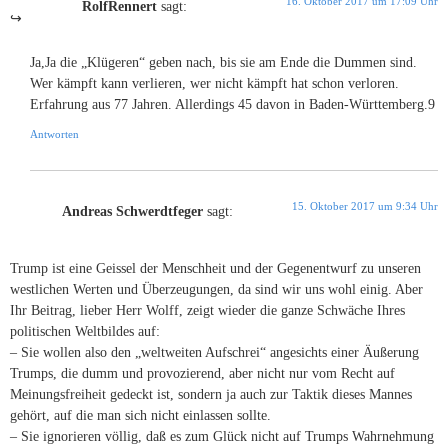
16. Oktober 2017 um 17:09 Uhr
RolfRennert
sagt:
Ja,Ja die „Klügeren“ geben nach, bis sie am Ende die Dummen sind.
Wer kämpft kann verlieren, wer nicht kämpft hat schon verloren.
Erfahrung aus 77 Jahren. Allerdings 45 davon in Baden-Württemberg.9
Antworten
15. Oktober 2017 um 9:34 Uhr
Andreas Schwerdtfeger
sagt:
Trump ist eine Geissel der Menschheit und der Gegenentwurf zu unseren
westlichen Werten und Überzeugungen, da sind wir uns wohl einig. Aber
Ihr Beitrag, lieber Herr Wolff, zeigt wieder die ganze Schwäche Ihres
politischen Weltbildes auf:
– Sie wollen also den „weltweiten Aufschrei“ angesichts einer Äußerung
Trumps, die dumm und provozierend, aber nicht nur vom Recht auf
Meinungsfreiheit gedeckt ist, sondern ja auch zur Taktik dieses Mannes
gehört, auf die man sich nicht einlassen sollte.
– Sie ignorieren völlig, daß es zum Glück nicht auf Trumps Wahrnehmung