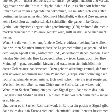
überzeugend – dieser Schwenk auf so einseitige Argumentation und verbale
Aggression wie die Ihre zurückgeht, daß die Leute es eben satt haben von
linken Schwärmern eingeredet zu bekommen, sie müssten sich von außen
bestimmen lassen unter dem Stichwort MultiKulti, während Zuwanderern
keine Leitkultur zumutbar sei; daß schließlich die ganze linke Gewalt
(verbal wie physisch) negiert oder gerechtfertigt (G20) während die rechte
marktschreierisch zur Polemik genutzt wird, hilft in der Sache auch nicht
weiter.
Wenn Sie die von Ihnen empfundene Gefahr wirksam bekämpfen wollten,
dann würden Sie nicht immer dieselbe Lagebeschreibung abgeben und bei
dem vagen Appell zum „Aufschrei“ und „Widerstand“ stehen bleiben. Dann
würden Sie vielmehr Ihre Lagebeschreibung – jeder kennt doch hier Ihre
Meinung! – ganz wesentlich kürzen und stattdessen sich inhaltlich mit
dieser Gefahr auseinandersetzen. Dazu gehörte allerdings erstmal, daß man
sich unvoreingenommen mit dem Phänomen „europäischer Schwung nach
rechts“ auseinandersetzen müßte. (Ich weiß schon, wie Sie jetzt reagieren:
Was ich hier schreibe, ist zum Glück meine Sache: Ja, das wissen wir).
Wenn es in Sachen Trump ein positives Signal gibt, dann ist es das, daß
Kongress und Medien in den USA diesen Mann vor sich herhetzen – möge
es so bleiben.
Und wenn es in Sachen Rechtsschwenk in Europa ein positives Signal gibt,
dann ist es das, daß Europa sich endlich aufrafft, seine Identität bestimmen