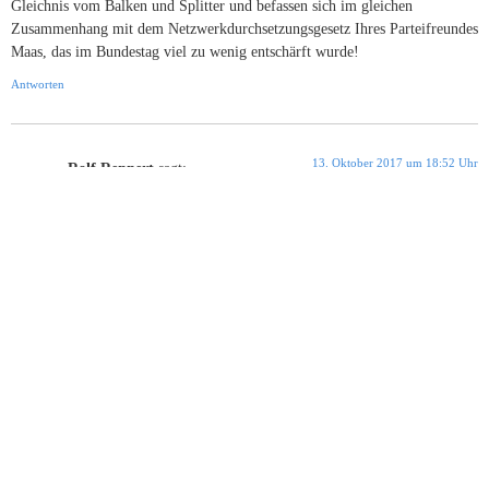
Gleichnis vom Balken und Splitter und befassen sich im gleichen
Zusammenhang mit dem Netzwerkdurchsetzungsgesetz Ihres Parteifreundes
Maas, das im Bundestag viel zu wenig entschärft wurde!
Antworten
13. Oktober 2017 um 18:52 Uhr
Rolf Rennert
sagt:
Lieber Christian Wolff, natürlich ist der „Testosterongeschwängerte
Ladenschwengel“ ein weltweites Ärgernis, das auch in D-Land
beeindruckt. Allerdings nicht durchgängig negativ. ER bevorzugt die
politisch „Ungebildeten“. Ich fürchte nur, dass es schwierig ist, den
„schmalen Grat“ zu finden, der auf der einen Seite Ihn entlarvt und auf der
anderen Seite Ihn nicht für „kleine Geister“ interessant und
nachahmenswert macht. Hier gilt es, Maß und Mitte zu finden. Eine
wirklich schwierige Aufgabe.
Antworten