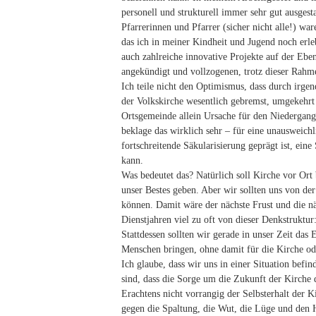
personell und strukturell immer sehr gut ausgesta
Pfarrerinnen und Pfarrer (sicher nicht alle!) wa
das ich in meiner Kindheit und Jugend noch erle
auch zahlreiche innovative Projekte auf der Ebe
angekündigt und vollzogenen, trotz dieser Rah
Ich teile nicht den Optimismus, dass durch irgen
der Volkskirche wesentlich gebremst, umgekehrt 
Ortsgemeinde allein Ursache für den Niedergang 
beklage das wirklich sehr – für eine unausweichl
fortschreitende Säkularisierung geprägt ist, ein
kann.
Was bedeutet das? Natürlich soll Kirche vor Ort 
unser Bestes geben. Aber wir sollten uns von de
können. Damit wäre der nächste Frust und die n
Dienstjahren viel zu oft von dieser Denkstruktur
Stattdessen sollten wir gerade in unser Zeit da
Menschen bringen, ohne damit für die Kirche od
Ich glaube, dass wir uns in einer Situation befin
sind, dass die Sorge um die Zukunft der Kirche
Erachtens nicht vorrangig der Selbsterhalt der K
gegen die Spaltung, die Wut, die Lüge und den