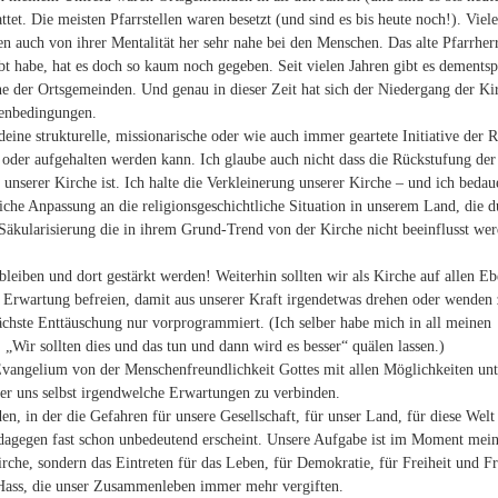
ttet. Die meisten Pfarrstellen waren besetzt (und sind es bis heute noch!). Viele
ren auch von ihrer Mentalität her sehr nahe bei den Menschen. Das alte Pfarrhe
bt habe, hat es doch so kaum noch gegeben. Seit vielen Jahren gibt es dements
ne der Ortsgemeinden. Und genau in dieser Zeit hat sich der Niedergang der Ki
menbedingungen.
deine strukturelle, missionarische oder wie auch immer geartete Initiative der
oder aufgehalten werden kann. Ich glaube auch nicht dass die Rückstufung der
unserer Kirche ist. Ich halte die Verkleinerung unserer Kirche – und ich bedau
iche Anpassung an die religionsgeschichtliche Situation in unserem Land, die d
e Säkularisierung die in ihrem Grund-Trend von der Kirche nicht beeinflusst we
bleiben und dort gestärkt werden! Weiterhin sollten wir als Kirche auf allen E
r Erwartung befreien, damit aus unserer Kraft irgendetwas drehen oder wenden
ächste Enttäuschung nur vorprogrammiert. (Ich selber habe mich in all meinen
: „Wir sollten dies und das tun und dann wird es besser“ quälen lassen.)
s Evangelium von der Menschenfreundlichkeit Gottes mit allen Möglichkeiten unt
er uns selbst irgendwelche Erwartungen zu verbinden.
den, in der die Gefahren für unsere Gesellschaft, für unser Land, für diese Welt
 dagegen fast schon unbedeutend erscheint. Unsere Aufgabe ist im Moment mei
irche, sondern das Eintreten für das Leben, für Demokratie, für Freiheit und Fr
 Hass, die unser Zusammenleben immer mehr vergiften.