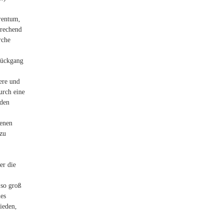
rrentum,
prechend
rche
 Rückgang
ere und
urch eine
rden
benen
 zu
er die
 so groß
nes
ieden,