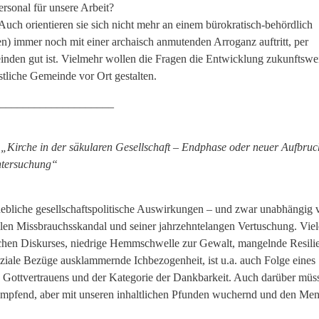
rsonal für unsere Arbeit?
Auch orientieren sie sich nicht mehr an einem bürokratisch-behördlich
en) immer noch mit einer archaisch anmutenden Arroganz auftritt, per
nden gut ist. Vielmehr wollen die Fragen die Entwicklung zukunftswe
stliche Gemeinde vor Ort gestalten.
____________________
:
„Kirche in der säkularen Gesellschaft – Endphase oder neuer Aufbruc
untersuchung“
rhebliche gesellschaftspolitische Auswirkungen – und zwar unabhängig 
llen Missbrauchsskandal und seiner jahrzehntelangen Vertuschung. Vie
ischen Diskurses, niedrige Hemmschwelle zur Gewalt, mangelnde Resili
iale Bezüge ausklammernde Ichbezogenheit, ist u.a. auch Folge eines
n Gottvertrauens und der Kategorie der Dankbarkeit. Auch darüber müss
trumpfend, aber mit unseren inhaltlichen Pfunden wuchernd und den Me