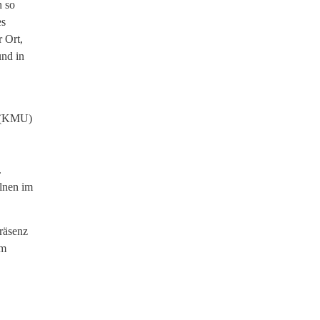
h so
es
 Ort,
und in
g (KMU)
.
elnen im
Präsenz
um