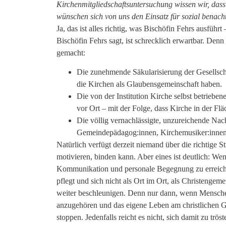
Kirchenmitgliedschaftsuntersuchung wissen wir, das
wünschen sich von uns den Einsatz für sozial benach
Ja, das ist alles richtig, was Bischöfin Fehrs ausfüh
Bischöfin Fehrs sagt, ist schrecklich erwartbar. Den
gemacht:
Die zunehmende Säkularisierung der Gesellsch
die Kirchen als Glaubensgemeinschaft haben.
Die von der Institution Kirche selbst betrieb
vor Ort – mit der Folge, dass Kirche in der 
Die völlig vernachlässigte, unzureichende Nac
Gemeindepädagog:innen, Kirchemusiker:innen u
Natürlich verfügt derzeit niemand über die richtige 
motivieren, binden kann. Aber eines ist deutlich: Wen
Kommunikation und personale Begegnung zu erreichen
pflegt und sich nicht als Ort im Ort, als Christenge
weiter beschleunigen. Denn nur dann, wenn Menschen 
anzugehören und das eigene Leben am christlichen Gla
stoppen. Jedenfalls reicht es nicht, sich damit zu trö