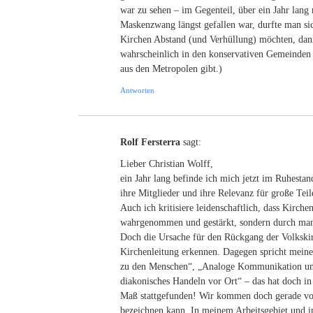
war zu sehen – im Gegenteil, über ein Jahr lang 
Maskenzwang längst gefallen war, durfte man si
Kirchen Abstand (und Verhüllung) möchten, dann
wahrscheinlich in den konservativen Gemeinden 
aus den Metropolen gibt.)
Antworten
Rolf Fersterra
sagt:
Lieber Christian Wolff,
ein Jahr lang befinde ich mich jetzt im Ruhestan
ihre Mitglieder und ihre Relevanz für große Tei
Auch ich kritisiere leidenschaftlich, dass Kirch
wahrgenommen und gestärkt, sondern durch man
Doch die Ursache für den Rückgang der Volkskirc
Kirchenleitung erkennen. Dagegen spricht meine
zu den Menschen“, „Analoge Kommunikation un
diakonisches Handeln vor Ort“ – das hat doch in
Maß stattgefunden! Wir kommen doch gerade von 
bezeichnen kann. In meinem Arbeitsgebiet und i