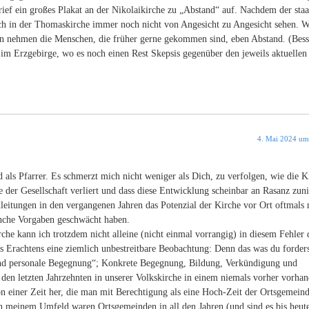
rief ein großes Plakat an der Nikolaikirche zu „Abstand“ auf. Nachdem der staa
ch in der Thomaskirche immer noch nicht von Angesicht zu Angesicht sehen. 
 nehmen die Menschen, die früher gerne gekommen sind, eben Abstand. (Besse
im Erzgebirge, wo es noch einen Rest Skepsis gegenüber den jeweils aktuellen
4. Mai 2024 um
d als Pfarrer. Es schmerzt mich nicht weniger als Dich, zu verfolgen, wie die K
le der Gesellschaft verliert und dass diese Entwicklung scheinbar an Rasanz zu
enleitungen in den vergangenen Jahren das Potenzial der Kirche vor Ort oftmals 
che Vorgaben geschwächt haben.
he kann ich trotzdem nicht alleine (nicht einmal vorrangig) in diesem Fehler 
s Erachtens eine ziemlich unbestreitbare Beobachtung: Denn das was du forder
d personale Begegnung“; Konkrete Begegnung, Bildung, Verkündigung und
 den letzten Jahrzehnten in unserer Volkskirche in einem niemals vorher vorha
einer Zeit her, die man mit Berechtigung als eine Hoch-Zeit der Ortsgemein
n meinem Umfeld waren Ortsgemeinden in all den Jahren (und sind es bis heut