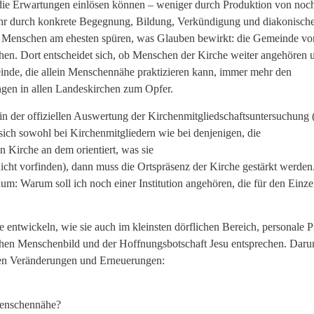
die Erwartungen einlösen können – weniger durch Produktion von noc
lmehr durch konkrete Begegnung, Bildung, Verkündigung und diakonisch
o Menschen am ehesten spüren, was Glauben bewirkt: die Gemeinde vor
n. Dort entscheidet sich, ob Menschen der Kirche weiter angehören 
meinde, die allein Menschennähe praktizieren kann, immer mehr den
ungen in allen Landeskirchen zum Opfer.
h in der offiziellen Auswertung der Kirchenmitgliedschaftsuntersuchun
s sich sowohl bei Kirchenmitgliedern wie bei denjenigen, die
 Kirche an dem orientiert, was sie
nicht vorfinden), dann muss die Ortspräsenz der Kirche gestärkt werden
um: Warum soll ich noch einer Institution angehören, die für den Einz
 entwickeln, wie sie auch im kleinsten dörflichen Bereich, personale 
hen Menschenbild und der Hoffnungsbotschaft Jesu entsprechen. Dar
igen Veränderungen und Erneuerungen:
Menschennähe?