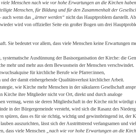
s viele Menschen nach wie vor hohe Erwartungen an die Kirchen haben
teiligte Menschen, für Bildung und für den Zusammenhalt der Gesellsc
rt – auch wenn das
„ärmer werden“
nicht das Hauptproblem darstellt. A
n wieder wird von offizieller Seite ein großer Bogen um drei Hauptprob
aft. Sie bedeutet vor allem, dass viele Menschen keine Erwartungen m
ene, systematische Ausdünnung der Basisorganisation der Kirche: die Ge
Fläche mehr und mehr aus dem Bewusstsein der Menschen verschwindet.
hwuchsakquise für kirchliche Berufe wie Pfarrer:innen,
nd der damit einhergehende Qualitätsverlust kirchlicher Arbeit.
Strategie, wie Kirche mehr Menschen in der säkularen Gesellschaft ansp
n Kirche ihre Mitglieder nicht vor Ort, direkt und durch analoge
 vermag, wenn sie deren Mitgliedschaft in der Kirche nicht würdigt 
meinde in der Bürgergemeinde versteht, wird sich die Rasanz des Nieder
spüren, dass es für sie richtig, wichtig und gewinnbringend ist, der K
uben auszurichten, lässt sich der Austrittstrend verlangsamen und viel
sten, dass viele Menschen
„nach wie vor hohe Erwartungen an die Kirc