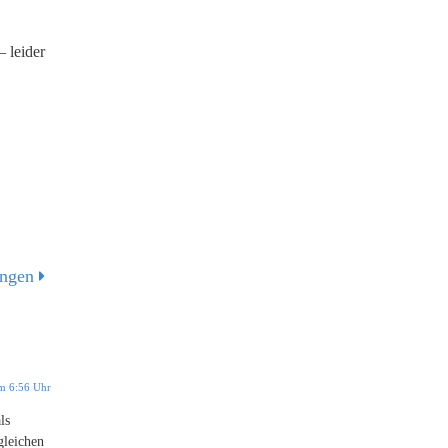
 leider
angen
m 6:56 Uhr
ls
gleichen