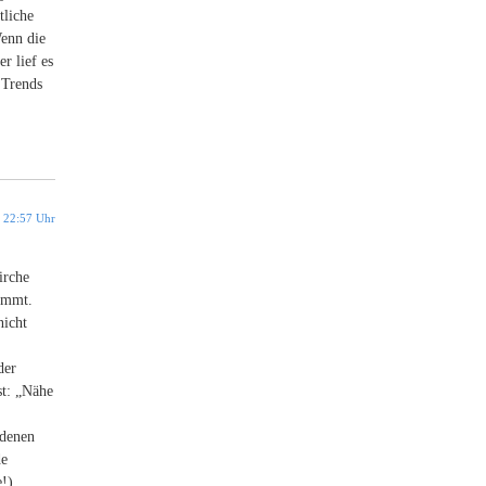
tliche
Wenn die
r lief es
 Trends
 22:57 Uhr
irche
nimmt.
nicht
der
st: „Nähe
ndenen
de
e!)