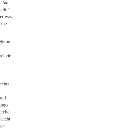
. Sie
haft.“
ber was
leme
ehr an
meinde
rechen,
und
gangs
irche
leicht
hen