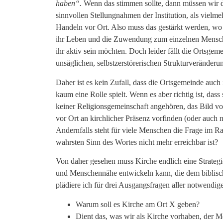
haben“.
Wenn das stimmen sollte, dann müssen wir 
sinnvollen Stellungnahmen der Institution, als vie
Handeln vor Ort. Also muss das gestärkt werden, w
ihr Leben und die Zuwendung zum einzelnen Mensche
ihr aktiv sein möchten. Doch leider fällt die Ortsge
unsäglichen, selbstzerstörerischen Strukturveränder
Daher ist es kein Zufall, dass die Ortsgemeinde auc
kaum eine Rolle spielt. Wenn es aber richtig ist, das
keiner Religionsgemeinschaft angehören, das Bild von
vor Ort an kirchlicher Präsenz vorfinden (oder auch 
Andernfalls steht für viele Menschen die Frage im Ra
wahrsten Sinn des Wortes nicht mehr erreichbar ist?
Von daher gesehen muss Kirche endlich eine Strategie
und Menschennähe entwickeln kann, die dem biblisc
plädiere ich für drei Ausgangsfragen aller notwend
Warum soll es Kirche am Ort X geben?
Dient das, was wir als Kirche vorhaben, der 