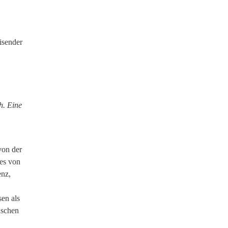
isender
h. Eine
von der
les von
enz,
en als
nschen