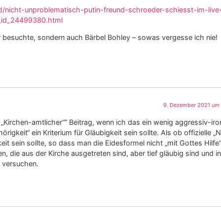
d/nicht-unproblematisch-putin-freund-schroeder-schiesst-im-live
_id_24499380.html
er besuchte, sondern auch Bärbel Bohley – sowas vergesse ich nie!
9. Dezember 2021 um 
ar „Kirchen-amtlicher““ Beitrag, wenn ich das ein wenig aggressiv-ir
rigkeit“ ein Kriterium für Gläubigkeit sein sollte. Als ob offizielle „
eit sein sollte, so dass man die Eidesformel nicht „mit Gottes Hilfe
 die aus der Kirche ausgetreten sind, aber tief gläubig sind und i
n versuchen.