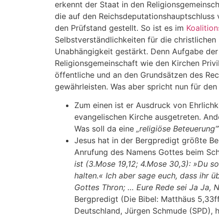
erkennt der Staat in den Religionsgemeinsch
die auf den Reichsdeputationshauptschluss 
den Prüfstand gestellt. So ist es im
Koalitio
Selbstverständlichkeiten für die christlichen
Unabhängigkeit gestärkt. Denn Aufgabe der 
Religionsgemeinschaft wie den Kirchen Privil
öffentliche und an den Grundsätzen des Rec
gewährleisten. Was aber spricht nun für den
Zum einen ist er Ausdruck von Ehrlichke
evangelischen Kirche ausgetreten. And
Was soll da eine
„religiöse Beteuerung“
Jesus hat in der Bergpredigt größte B
Anrufung des Namens Gottes beim Sc
ist (3.Mose 19,12; 4.Mose 30,3): »Du s
halten.« Ich aber sage euch, dass ihr 
Gottes Thron; … Eure Rede sei Ja Ja, N
Bergpredigt (Die Bibel: Matthäus 5,33f
Deutschland, Jürgen Schmude (SPD), ha