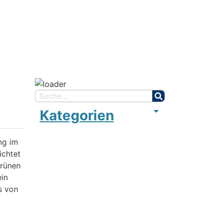
Kategorien
ng im
ichtet
Grünen
ein
s von