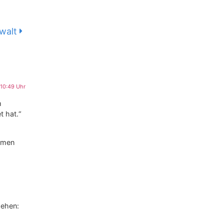
walt
10:49 Uhr
m
t hat.“
ommen
gehen: