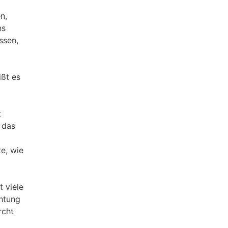
n,
ns
ssen,
ißt es
t
 das
e, wie
 viele
chtung
rcht