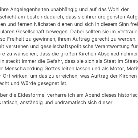
e ihre Angelegenheiten unabhängig und auf das Wohl der
chieht am besten dadurch, dass sie ihrer ureigensten Auf
n und fernen Nächsten dienen und sich in diesem Sinn fre
laren Gesellschaft bewegen. Dabei sollten sie im Vertraue
um so Freiheit zu gewinnen, ihrem Auftrag gerecht zu werden
hkeit verstehen und gesellschaftspolitische Verantwortung fü
äre zu wünschen, dass die großen Kirchen Abschied nehme
in steckt immer die Gefahr, dass sie sich als Staat im Staat
der Menschwerdung Gottes leiten lassen und als Motor, Moti
Ort wirken, um das zu erreichen, was Auftrag der Kirchen i
echt und Würde gesegnet ist.
er die Eidesformel verharre ich am Abend dieses historis
kratisch, anständig und undramatisch sich dieser