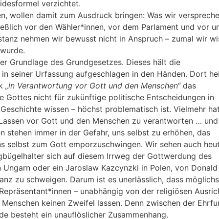
Eidesformel verzichtet.
ben, wollen damit zum Ausdruck bringen: Was wir verspreche
ließlich vor den Wähler*innen, vor dem Parlament und vor u
nstanz nehmen wir bewusst nicht in Anspruch – zumal wir wi
 wurde.
 der Grundlage des Grundgesetzes. Dieses hält die
 in seiner Urfassung aufgeschlagen in den Händen. Dort he
lk
„in Verantwortung vor Gott und den Menschen“
das
Gottes nicht für zukünftige politische Entscheidungen in
eschichte wissen – höchst problematisch ist. Vielmehr ha
d Lassen vor Gott und den Menschen zu verantworten … und
 stehen immer in der Gefahr, uns selbst zu erhöhen, das
 uns selbst zum Gott emporzuschwingen. Wir sehen auch heut
igbügelhalter sich auf diesem Irrweg der Gottwerdung des
n Ungarn oder ein Jaroslaw Kazcynzki in Polen, von Donald
anz zu schweigen. Darum ist es unerlässlich, dass möglichst
 Repräsentant*innen – unabhängig von der religiösen Ausri
 Menschen keinen Zweifel lassen. Denn zwischen der Ehrfu
e besteht ein unauflöslicher Zusammenhang.