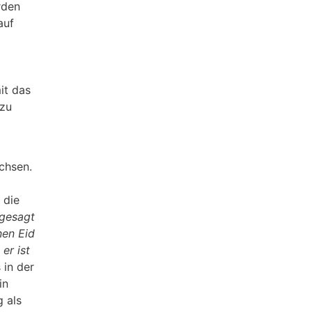
rden
auf
it das
 zu
chsen.
 die
 gesagt
nen Eid
er ist
 in der
in
 als