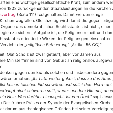
aften eine wichtige gesellschaftliche Kraft, zum andern we
von 1803 zurückgehenden Staatsleistungen an die Kirchen 
nsvertrag
(Seite 111) festgehalten. Damit werden einige
 Kirchen wegfallen. Gleichzeitig wird damit die gegenseitige
Organe des demokratischen Rechtsstaates ist nicht, einer
egien zu sichern. Aufgabe ist, die Religionsfreiheit und dam
htsstaates orientierte Wirken der Religionsgemeinschaften
 Verzicht der
„religiösen Beteuerung“
(Artikel 56 GG)?
it. Olaf Scholz ist zwar getauft, aber vor Jahren aus
ere Minister*innen sind von Geburt an religionslos aufgewa
?
edenken gegen den Eid als solchen und insbesondere gegen
hwören erhoben.
„Ihr habt weiter gehört, dass zu den Alten
ollst keinen falschen Eid schwören und sollst dem Herrn dei
überhaupt nicht schwören sollt, weder bei dem Himmel, denn 
ein Nein. Was darüber hinausgeht, ist von Übel.“
sagt Jesus
f) Der frühere Präses der Synode der Evangelischen Kirche 
t darum aus theologischen Gründen bei seiner Vereidigung