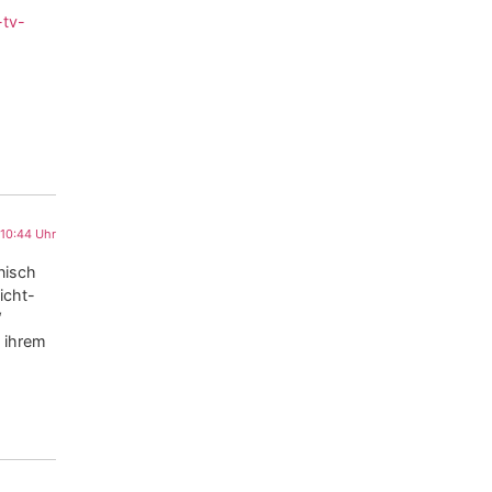
-tv-
10:44 Uhr
onisch
Nicht-
“
n ihrem