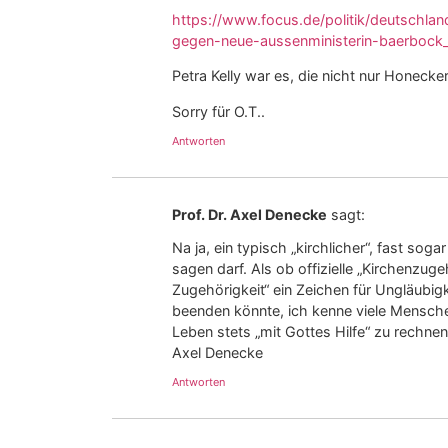
https://www.focus.de/politik/deutschlan
gegen-neue-aussenministerin-baerbock
Petra Kelly war es, die nicht nur Honeck
Sorry für O.T..
Antworten
Prof. Dr. Axel Denecke
sagt:
Na ja, ein typisch „kirchlicher“, fast sog
sagen darf. Als ob offizielle „Kirchenzugehö
Zugehörigkeit“ ein Zeichen für Ungläubigk
beenden könnte, ich kenne viele Menschen,
Leben stets „mit Gottes Hilfe“ zu rechne
Axel Denecke
Antworten