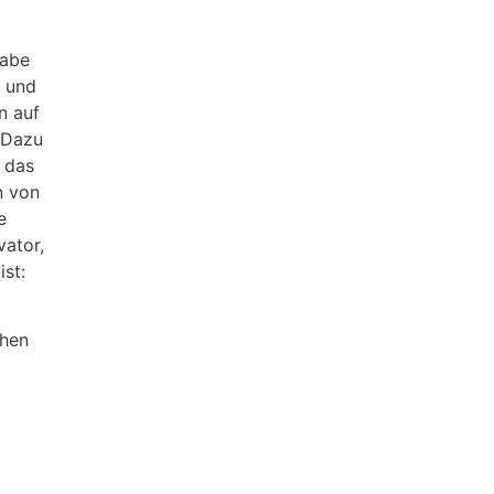
gabe
i und
n auf
. Dazu
r das
n von
e
vator,
st:
chen