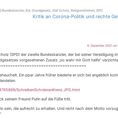
ed
Bundeskanzler
,
Eid
,
Grundgesetz
,
Olaf Scholz
,
Religionsfreiheit
,
SPD
Kritik an Corona-Politik und rechte Ge
9. Dezember 2021 um 
holz (SPD) der zweite Bundeskanzler, der bei seiner Vereidigung i
ndgesetzes vorgesehenen Zusatz „so wahr mir Gott helfe“ verzichte
=====================================
eheuchelt. Ein ppar Jahre früher biederte er sich bei angeblich k
landeten.
14765869/SchreibenSchrderanKrenz.JPG.html
k seinem Freund Putin auf die Füße tritt.
in sein, die aufrecht zu erhalten. Und nicht nach dem Motto vorzu
“