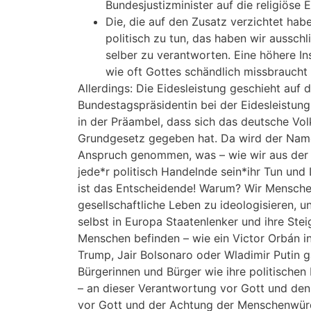
Bundesjustizminister auf die religiöse 
Die, die auf den Zusatz verzichtet ha
politisch zu tun, das haben wir aussch
selber zu verantworten. Eine höhere I
wie oft Gottes schändlich missbraucht
Allerdings: Die Eidesleistung geschieht auf
Bundestagspräsidentin bei der Eidesleistung
in der Präambel, dass sich das deutsche Vo
Grundgesetz gegeben hat. Da wird der Name 
Anspruch genommen, was – wie wir aus der G
jede*r politisch Handelnde sein*ihr Tun un
ist das Entscheidende! Warum? Wir Menschen
gesellschaftliche Leben zu ideologisieren,
selbst in Europa Staatenlenker und ihre Ste
Menschen befinden – wie ein Victor Orbán i
Trump, Jair Bolsonaro oder Wladimir Putin g
Bürgerinnen und Bürger wie ihre politischen
– an dieser Verantwortung vor Gott und den
vor Gott und der Achtung der Menschenwürd