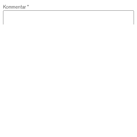
Kommentar
*
Name
*
E-Mail-Adresse
*
Website