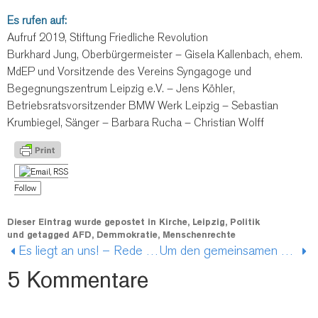
Es rufen auf:
Aufruf 2019, Stiftung Friedliche Revolution
Burkhard Jung, Oberbürgermeister – Gisela Kallenbach, ehem.
MdEP und Vorsitzende des Vereins Syngagoge und
Begegnungszentrum Leipzig e.V. – Jens Köhler,
Betriebsratsvorsitzender BMW Werk Leipzig – Sebastian
Krumbiegel, Sänger – Barbara Rucha – Christian Wolff
Follow
Dieser Eintrag wurde gepostet in
Kirche
,
Leipzig
,
Politik
und getagged
AFD
,
Demmokratie
,
Menschenrechte
Es liegt an uns! – Rede auf der Kundgebung „Zusammen gegen Rechts“
Um den gemeinsamen Nenner ringen – Rede von Dr. Anselm Hartinger am 30.01.2024
5 Kommentare