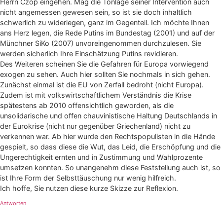
Herrn Czop eingehen. Mag die Tonlage seiner Intervention auch
nicht angemessen gewesen sein, so ist sie doch inhaltlich
schwerlich zu widerlegen, ganz im Gegenteil. Ich möchte Ihnen
ans Herz legen, die Rede Putins im Bundestag (2001) und auf der
Münchner SiKo (2007) unvoreingenommen durchzulesen. Sie
werden sicherlich Ihre Einschätzung Putins revidieren.
Des Weiteren scheinen Sie die Gefahren für Europa vorwiegend
exogen zu sehen. Auch hier sollten Sie nochmals in sich gehen.
Zunächst einmal ist die EU von Zerfall bedroht (nicht Europa).
Zudem ist mit volkswirtschaftlichem Verständnis die Krise
spätestens ab 2010 offensichtlich geworden, als die
unsolidarische und offen chauvinistische Haltung Deutschlands in
der Eurokrise (nicht nur gegenüber Griechenland) nicht zu
verkennen war. Ab hier wurde den Rechtspopulisten in die Hände
gespielt, so dass diese die Wut, das Leid, die Erschöpfung und die
Ungerechtigkeit ernten und in Zustimmung und Wahlprozente
umsetzen konnten. So unangenehm diese Feststellung auch ist, so
ist Ihre Form der Selbsttäuschung nur wenig hilfreich.
Ich hoffe, Sie nutzen diese kurze Skizze zur Reflexion.
Antworten