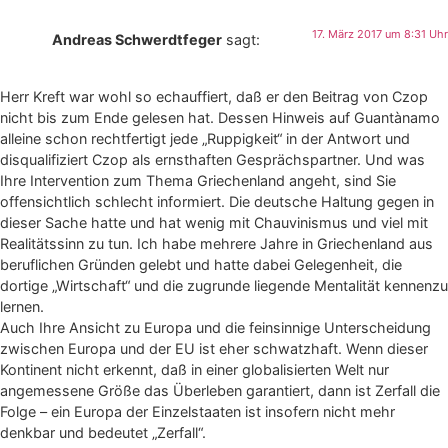
17. März 2017 um 8:31 Uhr
Andreas Schwerdtfeger
sagt:
Herr Kreft war wohl so echauffiert, daß er den Beitrag von Czop
nicht bis zum Ende gelesen hat. Dessen Hinweis auf Guantànamo
alleine schon rechtfertigt jede „Ruppigkeit“ in der Antwort und
disqualifiziert Czop als ernsthaften Gesprächspartner. Und was
Ihre Intervention zum Thema Griechenland angeht, sind Sie
offensichtlich schlecht informiert. Die deutsche Haltung gegen in
dieser Sache hatte und hat wenig mit Chauvinismus und viel mit
Realitätssinn zu tun. Ich habe mehrere Jahre in Griechenland aus
beruflichen Gründen gelebt und hatte dabei Gelegenheit, die
dortige „Wirtschaft“ und die zugrunde liegende Mentalität kennenzu
lernen.
Auch Ihre Ansicht zu Europa und die feinsinnige Unterscheidung
zwischen Europa und der EU ist eher schwatzhaft. Wenn dieser
Kontinent nicht erkennt, daß in einer globalisierten Welt nur
angemessene Größe das Überleben garantiert, dann ist Zerfall die
Folge – ein Europa der Einzelstaaten ist insofern nicht mehr
denkbar und bedeutet „Zerfall“.