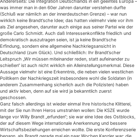
Andererseits: Die Integration Deutschlands in ein geeintes Europa –
was immer man in den 60er Jahren darunter verstehen durfte
(Schluß war nämlich an der innerdeutschen Grenze) – war nun
wirklich keine Brandt’sche Idee; das hatten vielmehr viele vor ihm
als Ziel angesehen, darunter auch einige aus seiner Partei wie der
große Carlo Schmidt. Auch daß Interessenkonflikte friedlich und
demokratisch auszutragen seien, ist ja keine Brandt’sche
Erfindung, sondern eine allgemeine Nachkriegsansicht in
Deutschland (zum Glück). Und schließlich: Ihr Brandt’scher
Leitspruch „Wir müssen miteinander reden, statt aufeinander zu
schießen“ ist auch nicht wirklich ein Alleinstellungsmerkmal. Diese
Aussage vielmehr ist eine Erkenntnis, die neben vielen westlichen
Politikern der Nachkriegszeit insbesondere wohl die Soldaten (in
anderem Zusammenhang sicherlich auch die Polizisten) haben
und aktiv leben, denn auf sie wird ja bekanntlich zuerst
geschossen.
Ganz falsch allerdings ist wieder einmal Ihre historische Klitterei,
mit der Sie nun Ihren Heros umstrahlen wollen: Die KSZE wurde
lange vor Willy Brandt „erfunden“; sie war eine Idee des Ostblocks,
der auf diesem Wege internationale Anerkennung und bessere
Wirtschaftsbeziehungen erreichen wollte. Die erste Konferenzserie
begann, als Brandt gerade mal ein paar Wochen Kanzler war; die