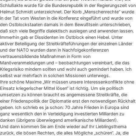
Schlußakte wurde für die Bundesrepublik in der Regierungszeit von
Helmut Schmidt unterzeichnet. Der Korb „Menschenrechte“ wurde
in der Tat vom Westen in die Konferenz eingeführt und wurde von
den Ostblockstaaten damals in dem Bewußtsein unterschrieben,
daß sich viele Begriffe dialektisch auslegen und anwenden lassen.
Immerhin gab er Dissidenten im Ostblock einen Hebel. Unter
aktiver Beteiligung der Streitkräfteführungen der einzelnen Länder
und der NATO wurden dann in Nachfolgekonferenzen
vertrauensbildende Maßnahmen in Form von
Manöveranmeldungen und – beobachtungen vereinbart, die das
Kriegsrisiko mindern sollten und wohl auch gemindert haben. Ich
selbst war mehrfach in solchen Missionen unterwegs.
Ihre schöne Maxime „Wir müssen unsere Interessenkonflikte ohne
Einsatz kriegerischer Mittel lösen“ ist richtig. Um sie politisch
umsetzen zu können braucht es angemessene Streitkräfte, die
einer Friedenspolitik der Diplomatie erst den notwendigen Rückhalt
geben. Ich schrieb es ja schon: 70 Jahre Frieden in Europa sind
ganz wesentlich den in Verteidigung investierten Milliarden zu
danken (übrigens überwiegend amerikanische Milliarden!).
Und dann kommen Sie am Ende wieder auf Ihr Lieblingsthema
zurück, die bösen Rechten, die alles Mögliche „schüren“. Ja, die