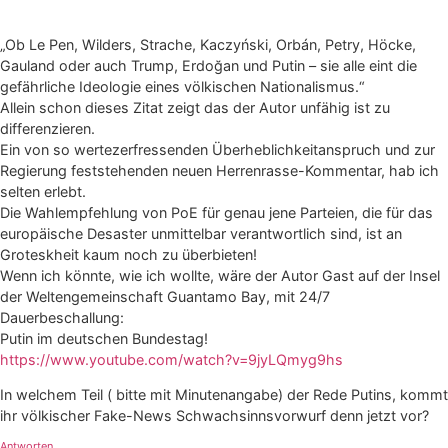
„Ob Le Pen, Wilders, Strache, Kaczyński, Orbán, Petry, Höcke,
Gauland oder auch Trump, Erdoğan und Putin – sie alle eint die
gefährliche Ideologie eines völkischen Nationalismus.“
Allein schon dieses Zitat zeigt das der Autor unfähig ist zu
differenzieren.
Ein von so wertezerfressenden Überheblichkeitanspruch und zur
Regierung feststehenden neuen Herrenrasse-Kommentar, hab ich
selten erlebt.
Die Wahlempfehlung von PoE für genau jene Parteien, die für das
europäische Desaster unmittelbar verantwortlich sind, ist an
Groteskheit kaum noch zu überbieten!
Wenn ich könnte, wie ich wollte, wäre der Autor Gast auf der Insel
der Weltengemeinschaft Guantamo Bay, mit 24/7
Dauerbeschallung:
Putin im deutschen Bundestag!
https://www.youtube.com/watch?v=9jyLQmyg9hs
In welchem Teil ( bitte mit Minutenangabe) der Rede Putins, kommt
ihr völkischer Fake-News Schwachsinnsvorwurf denn jetzt vor?
Antworten