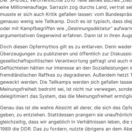
Der SPIEGEL veröffentlichte 2010 Teile seines Buches
„Deu
eine Millionenauflage. Sarrazin zog durchs Land, vertrat se
musste er sich auch Kritik gefallen lassen: vom Bundespräs
genauso wenig wie Tellkamp. Doch es ist typisch, dass diej
oder mit Kampfbegriffen wie
„Gesinnungsdiktatur“
aufwarte
argumentativen Gegenwind erfahren. Dann ist in ihren Auge
Doch diesen Opfermythos gilt es zu entlarven. Denn weder 
Überzeugungen zu publizieren und öffentlich zur Diskussion
gesellschaftspolitischen Verantwortung gefragt und auch 
Geflüchteten hätten nur Interesse an den Sozialleistungen
fremdländischen Raffkes zu degradieren. Außerdem hetzt T
geweckt werden. Die Tellkamps werden sich gefallen lassen 
Meinungsfreiheit bedroht sei, ist nicht nur verwegen, son
delegitimiert das System, das die Meinungsfreiheit ermögli
Genau das ist die wahre Absicht all derer, die sich des Op
geben, zu entziehen. Stattdessen prangern sie unaufhörlic
gleichzeitig, dass wir angeblich in Verhältnissen leben, 
1989 die DDR. Das zu fordern, nutzte übrigens an dem Aben