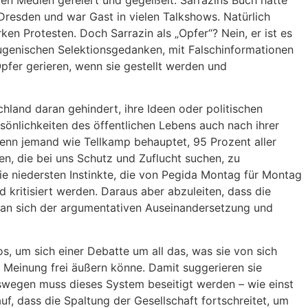
en Medien gefeiert und gegeißelt. Sarrazins Buch hatte
 Dresden und war Gast in vielen Talkshows. Natürlich
en Protesten. Doch Sarrazin als „Opfer“? Nein, er ist es
 eugenischen Selektionsgedanken, mit Falschinformationen
fer gerieren, wenn sie gestellt werden und
hland daran gehindert, ihre Ideen oder politischen
rsönlichkeiten des öffentlichen Lebens auch nach ihrer
enn jemand wie Tellkamp behauptet, 95 Prozent aller
en, die bei uns Schutz und Zuflucht suchen, zu
 niedersten Instinkte, die von Pegida Montag für Montag
 kritisiert werden. Daraus aber abzuleiten, dass die
t man sich der argumentativen Auseinandersetzung und
os, um sich einer Debatte um all das, was sie von sich
 Meinung frei äußern könne. Damit suggerieren sie
eswegen muss dieses System beseitigt werden – wie einst
f, dass die Spaltung der Gesellschaft fortschreitet, um