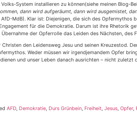
 Volks-System installieren zu können(siehe meinen Blog-Be
ommen, dann wird aufgeräumt, dann wird ausgemistet, dann 
AfD-MdB). Klar ist: Diejenigen, die sich des Opfermythos b
Engagement für die Demokratie. Darum ist ihre Rhetorik ge
 der Übernahme der Opferrolle das Leiden des Nächsten, de
Christen den Leidensweg Jesu und seinen Kreuzestod. Der 
 Opfermythos. Weder müssen wir irgendjemandem Opfer bring
bedienen und unser Leben danach ausrichten – nicht zuletzt
ged
AFD
,
Demokratie
,
Durs Grünbein
,
Freiheit
,
Jesus
,
Opfer
,