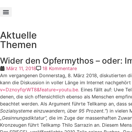
Texte und Werke
Aktuelle
Themen
Wider den Opfermythos – oder: Im
März 11, 2018
18 Kommentare
Am vergangenen Donnerstag, 8. März 2018, diskutierten die
kann die Diskussion in voller Länge im Internet nachgehör
v=DznoyfqrWT8&feature=youtu.be.
Eines fällt auf: Uwe T
denen, die sich offensichtlich ebenso als Menschen empfin
beachtet werden. Als Argument führte Tellkamp an, dass s
Sozialsysteme einzuwandern, über 95 Prozent.“
) in vielen
„Gesinnungsdiktatur“,
die im Zuge der massenhaften Zuwand
Kronzeugen führt Tellkamp Thilo Sarrazin an. Diesem Mensc