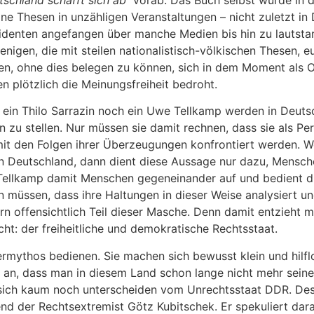
tschland schafft sich ab“
vorab. Das Buch selbst wurde in d
ine Thesen in unzähligen Veranstaltungen – nicht zuletzt in
identen angefangen über manche Medien bis hin zu lautstark
enigen, die mit steilen nationalistisch-völkischen Thesen,
n, ohne dies belegen zu können, sich in dem Moment als Op
n plötzlich die Meinungsfreiheit bedroht.
ein Thilo Sarrazin noch ein Uwe Tellkamp werden in Deutsc
 zu stellen. Nur müssen sie damit rechnen, dass sie als Pe
mit den Folgen ihrer Überzeugungen konfrontiert werden. W
 in Deutschland, dann dient diese Aussage nur dazu, Mensch
ellkamp damit Menschen gegeneinander auf und bedient die
müssen, dass ihre Haltungen in dieser Weise analysiert und
dern offensichtlich Teil dieser Masche. Denn damit entzieh
cht: der freiheitliche und demokratische Rechtsstaat.
fermythos bedienen. Sie machen sich bewusst klein und hilfl
h an, dass man in diesem Land schon lange nicht mehr seine
die sich kaum noch unterscheiden vom Unrechtsstaat DDR. D
d der Rechtsextremist Götz Kubitschek. Er spekuliert darau