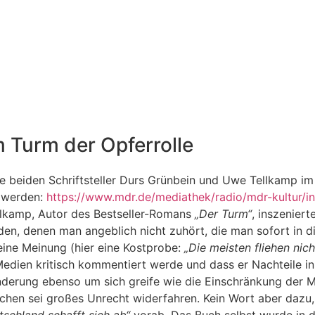
 Turm der Opferrolle
 beiden Schriftsteller Durs Grünbein und Uwe Tellkamp im 
t werden:
https://www.mdr.de/mediathek/radio/mdr-kultur/i
ellkamp, Autor des Bestseller-Romans
„Der Turm“
, inszeniert
den, denen man angeblich nicht zuhört, die man sofort in d
eine Meinung (hier eine Kostprobe:
„Die meisten fliehen nic
 Medien kritisch kommentiert werde und dass er Nachteile 
erung ebenso um sich greife wie die Einschränkung der Mei
hen sei großes Unrecht widerfahren. Kein Wort aber dazu, 