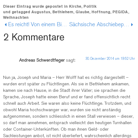
Dieser Eintrag wurde gepostet in
Kirche
,
Politik
und getagged
Augustus
,
Bethlehem
,
Glaube
,
Hoffnung
,
PEGIDA
,
Weihnachten
Es reicht! Von einem Biedermann und einer Brandstifterin
Sächsische Abschiebepraxis – ein himmelschreiender Skandal
2 Kommentare
30. Dezember 2014 um 19:52 Uhr
Andreas Schwerdtfeger
sagt:
Nun ja, Joseph und Maria – Herr Wolff hat es richtig dargestellt –
wurden erst später zu Flüchtlingen. Als sie in Bethlehem ankamen,
kamen sie nach Hause, in die Stadt ihrer Väter; sie sprachen die
Sprache, Joseph hatte einen Beruf und er fand offensichtlich recht
schnell auch Arbeit. Sie waren also keine Flüchtlinge. Trotzdem, und
obwohl Maria hochschwanger war, wurden sie nicht anständig
aufgenommen, sondern schliesslich in einen Stall verwiesen – dieser,
so darf man annehmen, entsprach vielleicht den heutigen Turnhallen
oder Container-Unterkünften. Ob man ihnen Geld- oder
Sachleistungen anbot, ist nicht überliefert, wahrscheinlich allerdings