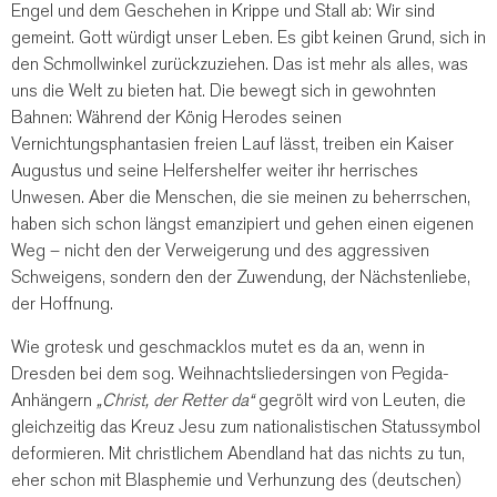
Engel und dem Geschehen in Krippe und Stall ab: Wir sind
gemeint. Gott würdigt unser Leben. Es gibt keinen Grund, sich in
den Schmollwinkel zurückzuziehen. Das ist mehr als alles, was
uns die Welt zu bieten hat. Die bewegt sich in gewohnten
Bahnen: Während der König Herodes seinen
Vernichtungsphantasien freien Lauf lässt, treiben ein Kaiser
Augustus und seine Helfershelfer weiter ihr herrisches
Unwesen. Aber die Menschen, die sie meinen zu beherrschen,
haben sich schon längst emanzipiert und gehen einen eigenen
Weg – nicht den der Verweigerung und des aggressiven
Schweigens, sondern den der Zuwendung, der Nächstenliebe,
der Hoffnung.
Wie grotesk und geschmacklos mutet es da an, wenn in
Dresden bei dem sog. Weihnachtsliedersingen von Pegida-
Anhängern
„Christ, der Retter da“
gegrölt wird von Leuten, die
gleichzeitig das Kreuz Jesu zum nationalistischen Statussymbol
deformieren. Mit christlichem Abendland hat das nichts zu tun,
eher schon mit Blasphemie und Verhunzung des (deutschen)