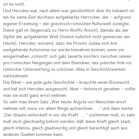
ist es nicht.
Und Herodes war, nach allem was geschichtlich über ihn bekannt ist,
ein für seine Zeit durchaus aufgeklärter Herrscher, der – aufgrund
eigener Erziehung – der griechisch-römischen Kulturwelt zuneigte.
Diese galt im Gegensatz zu Herrn Wolffs Ansicht, damals als der
Gipfel der aufgeklärten Welt (freilich natürlich nicht gemessen am
Heute). Herodes, wissend, dass die Provinz Judäa sich ihre
weitgehende Autonomie nur würde bewahren können, wenn sie
einigermaßen „römisch“ sich gab, lavierte insofern zwischen seinen
pro-römischen Neigungen und dem Bemühen, das jüdische Volk vor
römischer Unterwerfung zu schützen. Alles in Geschichtswerken
nachzulesen!
Die Bibel – wie jede gute Geschichte – brauchte einen Bösewicht
und hat sich Herodes ausgesucht. Aber – historisch gesehen – sollte
man sie nicht ganz ernst nehmen.
So sehr man Ihrem Satz „Wer heute Ängste von Menschen ernst
nehmen will, muss vor allem Wege aufzeichnen ….“ und dann weiter
„Der Glaube entwickelt in uns die Kraft …. “ zustimmen muß, so sehr
muß doch gleichzeitig betont werden, daß diese Kraft gleich stark,
gleich intensiv, gleich glaubwürdig und gleich berechtigt auch aus
anderen Quellen kommen kann.