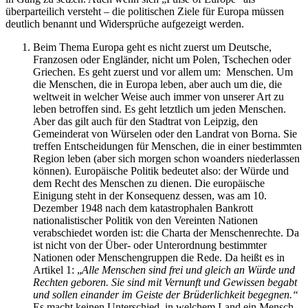
überparteilich versteht – die politischen Ziele für Europa müssen
deutlich benannt und Widersprüche aufgezeigt werden.
Beim Thema Europa geht es nicht zuerst um Deutsche,
Franzosen oder Engländer, nicht um Polen, Tschechen oder
Griechen. Es geht zuerst und vor allem um: Menschen. Um
die Menschen, die in Europa leben, aber auch um die, die
weltweit in welcher Weise auch immer von unserer Art zu
leben betroffen sind. Es geht letztlich um jeden Menschen.
Aber das gilt auch für den Stadtrat von Leipzig, den
Gemeinderat von Würselen oder den Landrat von Borna. Sie
treffen Entscheidungen für Menschen, die in einer bestimmten
Region leben (aber sich morgen schon woanders niederlassen
können). Europäische Politik bedeutet also: der Würde und
dem Recht des Menschen zu dienen. Die europäische
Einigung steht in der Konsequenz dessen, was am 10.
Dezember 1948 nach dem katastrophalen Bankrott
nationalistischer Politik von den Vereinten Nationen
verabschiedet worden ist: die Charta der Menschenrechte. Da
ist nicht von der Über- oder Unterordnung bestimmter
Nationen oder Menschengruppen die Rede. Da heißt es in
Artikel 1: „
Alle Menschen sind frei und gleich an Würde und
Rechten geboren. Sie sind mit Vernunft und Gewissen begabt
und sollen einander im Geiste der Brüderlichkeit begegnen.“
Es macht keinen Unterschied, in welchem Land ein Mensch