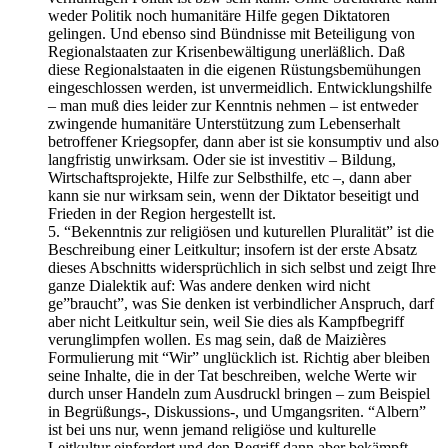
weder Politik noch humanitäre Hilfe gegen Diktatoren
gelingen. Und ebenso sind Bündnisse mit Beteiligung von
Regionalstaaten zur Krisenbewältigung unerläßlich. Daß
diese Regionalstaaten in die eigenen Rüstungsbemühungen
eingeschlossen werden, ist unvermeidlich. Entwicklungshilfe
– man muß dies leider zur Kenntnis nehmen – ist entweder
zwingende humanitäre Unterstützung zum Lebenserhalt
betroffener Kriegsopfer, dann aber ist sie konsumptiv und also
langfristig unwirksam. Oder sie ist investitiv – Bildung,
Wirtschaftsprojekte, Hilfe zur Selbsthilfe, etc –, dann aber
kann sie nur wirksam sein, wenn der Diktator beseitigt und
Frieden in der Region hergestellt ist.
5. “Bekenntnis zur religiösen und kuturellen Pluralität” ist die
Beschreibung einer Leitkultur; insofern ist der erste Absatz
dieses Abschnitts widersprüchlich in sich selbst und zeigt Ihre
ganze Dialektik auf: Was andere denken wird nicht
ge”braucht”, was Sie denken ist verbindlicher Anspruch, darf
aber nicht Leitkultur sein, weil Sie dies als Kampfbegriff
verunglimpfen wollen. Es mag sein, daß de Maizières
Formulierung mit “Wir” unglücklich ist. Richtig aber bleiben
seine Inhalte, die in der Tat beschreiben, welche Werte wir
durch unser Handeln zum Ausdruckl bringen – zum Beispiel
in Begrüßungs-, Diskussions-, und Umgangsriten. “Albern”
ist bei uns nur, wenn jemand religiöse und kulturelle
Leitkultur einfordert und den Begriff dann aber bekämpft.