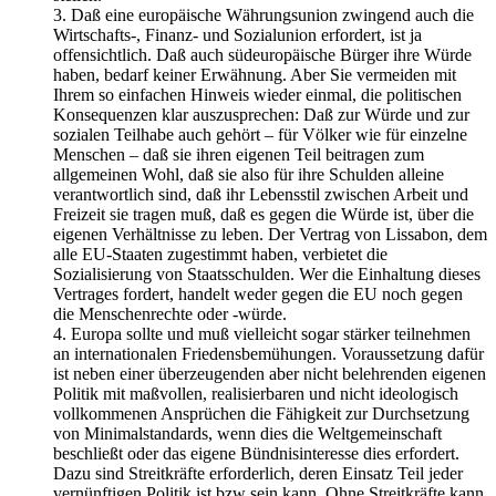
3. Daß eine europäische Währungsunion zwingend auch die
Wirtschafts-, Finanz- und Sozialunion erfordert, ist ja
offensichtlich. Daß auch südeuropäische Bürger ihre Würde
haben, bedarf keiner Erwähnung. Aber Sie vermeiden mit
Ihrem so einfachen Hinweis wieder einmal, die politischen
Konsequenzen klar auszusprechen: Daß zur Würde und zur
sozialen Teilhabe auch gehört – für Völker wie für einzelne
Menschen – daß sie ihren eigenen Teil beitragen zum
allgemeinen Wohl, daß sie also für ihre Schulden alleine
verantwortlich sind, daß ihr Lebensstil zwischen Arbeit und
Freizeit sie tragen muß, daß es gegen die Würde ist, über die
eigenen Verhältnisse zu leben. Der Vertrag von Lissabon, dem
alle EU-Staaten zugestimmt haben, verbietet die
Sozialisierung von Staatsschulden. Wer die Einhaltung dieses
Vertrages fordert, handelt weder gegen die EU noch gegen
die Menschenrechte oder -würde.
4. Europa sollte und muß vielleicht sogar stärker teilnehmen
an internationalen Friedensbemühungen. Voraussetzung dafür
ist neben einer überzeugenden aber nicht belehrenden eigenen
Politik mit maßvollen, realisierbaren und nicht ideologisch
vollkommenen Ansprüchen die Fähigkeit zur Durchsetzung
von Minimalstandards, wenn dies die Weltgemeinschaft
beschließt oder das eigene Bündnisinteresse dies erfordert.
Dazu sind Streitkräfte erforderlich, deren Einsatz Teil jeder
vernünftigen Politik ist bzw sein kann. Ohne Streitkräfte kann