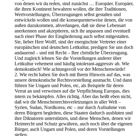
von denen wir da reden, sind zunächst … Europäer. Europäer,
die ihren Kontinent bewahren wollen, die ihre Traditionen,
Wertvorstellungen, Überzeugungen selbst gestalten und
entwickeln wollen und die konsequenterweise denen, die von
außen dazukommen, abverlangen, daß sie diese Lebensart
anerkennen und akzeptieren, sich ihr anpassen und eventuell
nach einer Phase der Eingliederung auch selbst mitgestalten.
Sie, lieber Herr Wolff, sind der energischste Vertreter einer
europäischen und deutschen Leitkultur, predigen Sie uns doch
andauernd – und mit Recht – Ihre christliche Überzeugung.
Und zugleich lehnen Sie die Vorstellungen anderer über
Leitkultur vehement und häufig intolerant-aggressiv ab. Wie
demokratisch! Wie achtungsvoll vor der Menschenwürde!
2. Wie recht haben Sie doch mit Ihrem Hinweis auf das, was
unsere demokratische Rechtsvorstellung ausmacht. Und dann
führen Sie Ungarn und Polen, etc, als Beispiele für deren
Verrat an und verweisen auf die Verpflichtung Europas, dies
intern zu bekämpfen. Alles richtig. Aber das heißt eben nicht,
daß wir die Menschenrechtsverletzungen in aller Welt –
Syrien, Sudan, Nordkorea, etc – nur durch Aufnahme von
deren Bürgern begleiten, diese Staaten dadurch ausbluten und
ihre Diktatoren unterstützen, und diese Menschen, denen wir
Heimrecht und Schutz gewähren, auch noch über die eigenen
Bürger, auch Ungarn und Polen, und deren Vorstellungen
stellen.