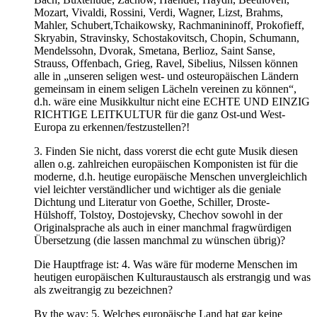
Mozart, Vivaldi, Rossini, Verdi, Wagner, Lizst, Brahms,
Mahler, Schubert,Tchaikowsky, Rachmanininoff, Prokofieff,
Skryabin, Stravinsky, Schostakovitsch, Chopin, Schumann,
Mendelssohn, Dvorak, Smetana, Berlioz, Saint Sanse,
Strauss, Offenbach, Grieg, Ravel, Sibelius, Nilssen können
alle in „unseren seligen west- und osteuropäischen Ländern
gemeinsam in einem seligen Lächeln vereinen zu können“,
d.h. wäre eine Musikkultur nicht eine ECHTE UND EINZIG
RICHTIGE LEITKULTUR für die ganz Ost-und West-
Europa zu erkennen/festzustellen?!
3. Finden Sie nicht, dass vorerst die echt gute Musik diesen
allen o.g. zahlreichen europäischen Komponisten ist für die
moderne, d.h. heutige europäische Menschen unvergleichlich
viel leichter verständlicher und wichtiger als die geniale
Dichtung und Literatur von Goethe, Schiller, Droste-
Hülshoff, Tolstoy, Dostojevsky, Chechov sowohl in der
Originalsprache als auch in einer manchmal fragwürdigen
Übersetzung (die lassen manchmal zu wünschen übrig)?
Die Hauptfrage ist: 4. Was wäre für moderne Menschen im
heutigen europäischen Kulturaustausch als erstrangig und was
als zweitrangig zu bezeichnen?
By the way: 5. Welches europäische Land hat gar keine