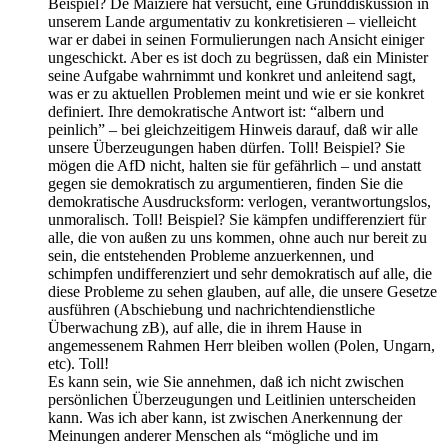
Beispiel? De Maizière hat versucht, eine Grunddiskussion in
unserem Lande argumentativ zu konkretisieren – vielleicht
war er dabei in seinen Formulierungen nach Ansicht einiger
ungeschickt. Aber es ist doch zu begrüssen, daß ein Minister
seine Aufgabe wahrnimmt und konkret und anleitend sagt,
was er zu aktuellen Problemen meint und wie er sie konkret
definiert. Ihre demokratische Antwort ist: “albern und
peinlich” – bei gleichzeitigem Hinweis darauf, daß wir alle
unsere Überzeugungen haben dürfen. Toll! Beispiel? Sie
mögen die AfD nicht, halten sie für gefährlich – und anstatt
gegen sie demokratisch zu argumentieren, finden Sie die
demokratische Ausdrucksform: verlogen, verantwortungslos,
unmoralisch. Toll! Beispiel? Sie kämpfen undifferenziert für
alle, die von außen zu uns kommen, ohne auch nur bereit zu
sein, die entstehenden Probleme anzuerkennen, und
schimpfen undifferenziert und sehr demokratisch auf alle, die
diese Probleme zu sehen glauben, auf alle, die unsere Gesetze
ausführen (Abschiebung und nachrichtendienstliche
Überwachung zB), auf alle, die in ihrem Hause in
angemessenem Rahmen Herr bleiben wollen (Polen, Ungarn,
etc). Toll!
Es kann sein, wie Sie annehmen, daß ich nicht zwischen
persönlichen Überzeugungen und Leitlinien unterscheiden
kann. Was ich aber kann, ist zwischen Anerkennung der
Meinungen anderer Menschen als “mögliche und im