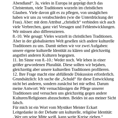
Abendland“. Ja, vieles in Europa ist geprägt durch das
Christentum, viele Traditionen wurzeln im christlichen
Glauben. Viele davon gilt es zu pflegen, von unsäglichen
haben wir uns zu verabschieden (wie die Unterdrückung der
Frau). Aber: mit dem Attribut „christlich“ verbinden sich auch
viele Verbrechen, ganz viel Versagen und Fehlentwicklungen.
Wir müssen also differenzieren.
8.-10. Wie gesagt: Vieles wurzelt in christlichen Traditionen.
Aber in der globalisierten Welt gesellen sich andere kulturelle
Traditionen zu uns. Damit stehen wir vor zwei Aufgaben:
unsere eigene kulturelle Identität zu klären und gleichzeitig
angstfrei anderen Kulturen begegnen.
11. Im Sinne von 8.-10.: Weder noch. Wir leben in einer
größer gewordenen Pluralität. Diese sollten wir bejahen,
gleichzeitig aber unsere kulturellen Traditionen profilieren.
12. Ihre Frage macht eine abfüllende Diskussion erforderlich.
Grundsätzlich: Ich suche die „Schuld“ für diese Entwicklung
nicht bei anderen, sondern zunächst bei mir selbst. Darum
meine Antwort: Wir vernachlässigen die Pflege unserer
Traditionen und versuchen uns gleichzeitig gegen andere
Kulturen/Religionen abzuschotten. Beides ist aus meiner Sicht
falsch.
Für mich ist ein Wort vom Mystiker Meister Eckart
Leitgedanke in der Debatte um kulturelle, religiöse Identität:
„Wer um seine Mitte weiß, kann weite Kreise ziehen.“