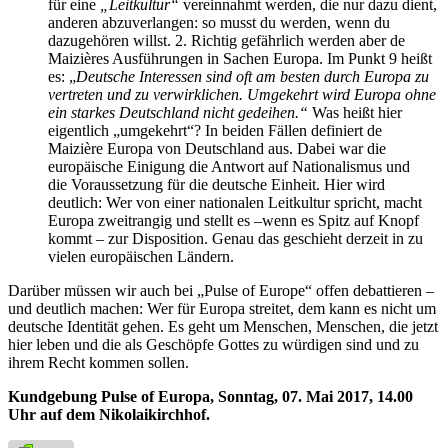
für eine
„Leitkultur“
vereinnahmt werden, die nur dazu dient,
anderen abzuverlangen: so musst du werden, wenn du
dazugehören willst. 2. Richtig gefährlich werden aber de
Maizières Ausführungen in Sachen Europa. Im Punkt 9 heißt
es: „
Deutsche Interessen sind oft am besten durch Europa zu
vertreten und zu verwirklichen. Umgekehrt wird Europa ohne
ein starkes Deutschland nicht gedeihen.“
Was heißt hier
eigentlich „umgekehrt“? In beiden Fällen definiert de
Maizière Europa von Deutschland aus. Dabei war die
europäische Einigung die Antwort auf Nationalismus und
die Voraussetzung für die deutsche Einheit. Hier wird
deutlich: Wer von einer nationalen Leitkultur spricht, macht
Europa zweitrangig und stellt es –wenn es Spitz auf Knopf
kommt – zur Disposition. Genau das geschieht derzeit in zu
vielen europäischen Ländern.
Darüber müssen wir auch bei „Pulse of Europe“ offen debattieren –
und deutlich machen: Wer für Europa streitet, dem kann es nicht um
deutsche Identität gehen. Es geht um Menschen, Menschen, die jetzt
hier leben und die als Geschöpfe Gottes zu würdigen sind und zu
ihrem Recht kommen sollen.
Kundgebung Pulse of Europa, Sonntag, 07. Mai 2017, 14.00
Uhr auf dem Nikolaikirchhof.