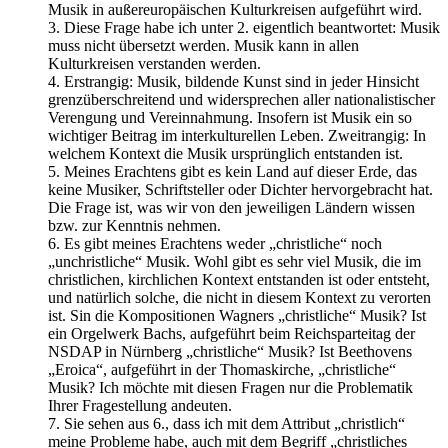
Musik in außereuropäischen Kulturkreisen aufgeführt wird.
3. Diese Frage habe ich unter 2. eigentlich beantwortet: Musik
muss nicht übersetzt werden. Musik kann in allen
Kulturkreisen verstanden werden.
4. Erstrangig: Musik, bildende Kunst sind in jeder Hinsicht
grenzüberschreitend und widersprechen aller nationalistischer
Verengung und Vereinnahmung. Insofern ist Musik ein so
wichtiger Beitrag im interkulturellen Leben. Zweitrangig: In
welchem Kontext die Musik ursprünglich entstanden ist.
5. Meines Erachtens gibt es kein Land auf dieser Erde, das
keine Musiker, Schriftsteller oder Dichter hervorgebracht hat.
Die Frage ist, was wir von den jeweiligen Ländern wissen
bzw. zur Kenntnis nehmen.
6. Es gibt meines Erachtens weder „christliche“ noch
„unchristliche“ Musik. Wohl gibt es sehr viel Musik, die im
christlichen, kirchlichen Kontext entstanden ist oder entsteht,
und natürlich solche, die nicht in diesem Kontext zu verorten
ist. Sin die Kompositionen Wagners „christliche“ Musik? Ist
ein Orgelwerk Bachs, aufgeführt beim Reichsparteitag der
NSDAP in Nürnberg „christliche“ Musik? Ist Beethovens
„Eroica“, aufgeführt in der Thomaskirche, „christliche“
Musik? Ich möchte mit diesen Fragen nur die Problematik
Ihrer Fragestellung andeuten.
7. Sie sehen aus 6., dass ich mit dem Attribut „christlich“
meine Probleme habe, auch mit dem Begriff „christliches