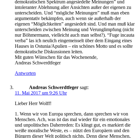
demokratischen Spektrum angesiedelte Meinungen” und
intoleranter Ablehnung aller Ansichten außer der eigenen zu
unterscheiden. Und “mögliche Meinungen” muß man eben
argumentativ bekämpfen, auch wenn sie außerhalb der
eigenen “Möglichkeiten” angesiedelt sind. Und man muß klar
unterscheiden zwischen Meinung und Verunglimpfung (nicht
nur Böhmermann, vielleicht auch man selbst?). “Fuge incauta
verba” las ich neulich eingemeisselt über dem Eingang eines
Hauses in Ostunia/Apulien – ein schönes Motto und es sollte
demokratische Diskussionen leiten.
Mit guten Wünschen für das Wochenende,
Andreas Schwerdtfeger
Antworten
Andreas Schwerdtfeger
sagt:
11. Mai 2017 um 9:26 Uhr
Lieber Herr Wolff!
1. Wenn wir von Europa sprechen, dann sprechen wir von
Menschen. Ach, was ist das mal wieder für ein emotionales
und unpolitisches Daherreden: Es klingt gut, es markiert die
weiße moralische Weste, es – nützt den Europäern und den
Bürgern dieser Welt politisch nichts. Denn diese Menschen,