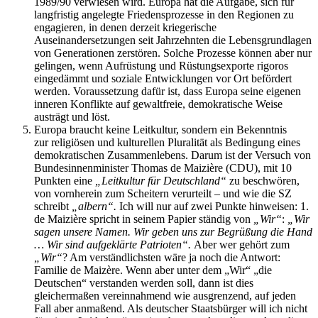
1989/90 verwiesen wird. Europa hat die Aufgabe, sich für
langfristig angelegte Friedensprozesse in den Regionen zu
engagieren, in denen derzeit kriegerische
Auseinandersetzungen seit Jahrzehnten die Lebensgrundlagen
von Generationen zerstören. Solche Prozesse können aber nur
gelingen, wenn Aufrüstung und Rüstungsexporte rigoros
eingedämmt und soziale Entwicklungen vor Ort befördert
werden. Voraussetzung dafür ist, dass Europa seine eigenen
inneren Konflikte auf gewaltfreie, demokratische Weise
austrägt und löst.
Europa braucht keine Leitkultur, sondern ein Bekenntnis
zur religiösen und kulturellen Pluralität als Bedingung eines
demokratischen Zusammenlebens. Darum ist der Versuch von
Bundesinnenminister Thomas de Maizière (CDU), mit 10
Punkten eine
„Leitkultur für Deutschland“
zu beschwören,
von vornherein zum Scheitern verurteilt – und wie die SZ
schreibt
„albern“.
Ich will nur auf zwei Punkte hinweisen: 1.
de Maizière spricht in seinem Papier ständig von
„Wir“
:
„Wir
sagen unsere Namen. Wir geben uns zur Begrüßung die Hand
… Wir sind aufgeklärte Patrioten“.
Aber wer gehört zum
„Wir“
? Am verständlichsten wäre ja noch die Antwort:
Familie de Maizère. Wenn aber unter dem „Wir“ „die
Deutschen“ verstanden werden soll, dann ist dies
gleichermaßen vereinnahmend wie ausgrenzend, auf jeden
Fall aber anmaßend. Als deutscher Staatsbürger will ich nicht