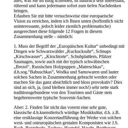
alles, was Sie im Blog schreiben, ist natürlich sehr interessant,
rührend und kann jedermann sofort zum tiefen Nachdenken
bringen.
Erlauben Sie mir bitte versuchsweise eine europaeische
Vision zu erreichen, indem ich Ihnen unten (hoffentlich nicht
uninteressante, jedoch leider ziemlich problematische)
ausgerechnet diese folgende 12 Fragen in diesem
Zusammenhang stelle – nämlich:
1. Muss der Begriff der „Europäischen Kultur“ unbedingt mit
Dingen wie Schwarzwälder „Kuckucksuhr“, Schnaps
„Kirschwasser“, „Kirschtorte“, Schuhplattlern, Pfälzer
Saumagen, sowie auch mit der typisch schwäbischen
„Brezel“, Russischen Holzpuppen „Matreschkas“,
d.h.sog.“Babuschkas“, Wodka und Samowaren und lauter
solchen Sachen in Zusammenhang gebracht werden oder
machen Sie das ganz absichtlich und bloss provokativ? Dies
sind an sich, ja, (und bleiben immer noch!) sehr nette stark
traditionsgebundene von den Touristen und Gäste stets
begehrenswetre typische Souvenir-Sachen.
Aber: 2. Finden Sie nicht das vorerst eine sehr gute,
klassische d.h.kuenstlerisch würdige Musikkultur, d.h. z.B.
eine erstklassige Konzertaufführung der Werke von solchen
west- und osteuropäischen genialen Komponisten wie J.S.
Bach, Buxtehude, Zachow, Haendel, Haydn, Beethoven,