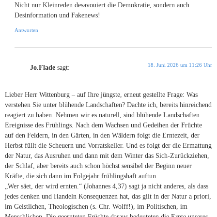
Nicht nur Kleinreden desavouiert die Demokratie, sondern auch
Desinformation und Fakenews!
Antworten
18. Juni 2026 um 11:26 Uhr
Jo.Flade
sagt:
Lieber Herr Wittenburg – auf Ihre jüngste, erneut gestellte Frage: Was
verstehen Sie unter blühende Landschaften? Dachte ich, bereits hinreichend
reagiert zu haben. Nehmen wir es naturell, sind blühende Landschaften
Ereignisse des Frühlings. Nach dem Wachsen und Gedeihen der Früchte
auf den Feldern, in den Gärten, in den Wäldern folgt die Erntezeit, der
Herbst füllt die Scheuern und Vorratskeller. Und es folgt der die Ermattung
der Natur, das Ausruhen und dann mit dem Winter das Sich-Zurückziehen,
der Schlaf, aber bereits auch schon höchst sensibel der Beginn neuer
Kräfte, die sich dann im Folgejahr frühlingshaft auftun.
„Wer säet, der wird ernten.“ (Johannes 4,37) sagt ja nicht anderes, als dass
jedes denken und Handeln Konsequenzen hat, das gilt in der Natur a priori,
im Geistlichen, Theologischen (s. Chr. Wolff!), im Politischen, im
Menschlichen. Die geernteten Früchte daraus bedeuteten die Ernte unseres