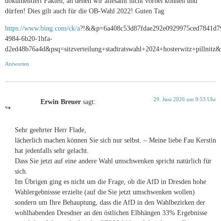
dokumentiert Fakten, an denen wir allesamt nicht vorbei können und
dürfen! Dies gilt auch für die OB-Wahl 2022! Guten Tag
https://www.bing.com/ck/a
?!&&p=6a408c53d87fdae292e0929975ced7841
4984-6b20-1bfa-
d2ed48b76a4d&psq=sitzverteilung+stadtratswahl+2024+hosterwitz+
Antworten
29. Juni 2026 um 9:53 Uhr
Erwin Breuer
sagt:
Sehr geehrter Herr Flade,
lächerlich machen können Sie sich nur selbst. – Meine liebe Fau Kerstin
hat jedenfalls sehr gelacht.
Dass Sie jetzt auf eine andere Wahl umschwenken spricht natürlich für
sich.
Im Übrigen ging es nicht um die Frage, ob die AfD in Dresden hohe
Wahlergebnissse erzielte (auf die Sie jetzt umschwenken wollen)
sondern um Ihre Behauptung, dass die AfD in den Wahlbezirken der
wohlhabenden Dresdner an den östlichen Elbhängen 33% Ergebnisse