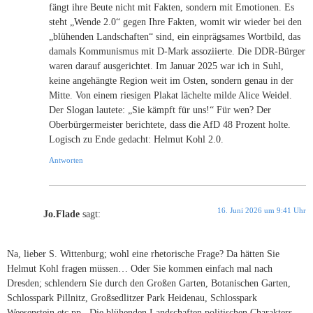
fängt ihre Beute nicht mit Fakten, sondern mit Emotionen. Es
steht „Wende 2.0“ gegen Ihre Fakten, womit wir wieder bei den
„blühenden Landschaften“ sind, ein einprägsames Wortbild, das
damals Kommunismus mit D-Mark assoziierte. Die DDR-Bürger
waren darauf ausgerichtet. Im Januar 2025 war ich in Suhl,
keine angehängte Region weit im Osten, sondern genau in der
Mitte. Von einem riesigen Plakat lächelte milde Alice Weidel.
Der Slogan lautete: „Sie kämpft für uns!“ Für wen? Der
Oberbürgermeister berichtete, dass die AfD 48 Prozent holte.
Logisch zu Ende gedacht: Helmut Kohl 2.0.
Antworten
16. Juni 2026 um 9:41 Uhr
Jo.Flade
sagt:
Na, lieber S. Wittenburg; wohl eine rhetorische Frage? Da hätten Sie
Helmut Kohl fragen müssen… Oder Sie kommen einfach mal nach
Dresden; schlendern Sie durch den Großen Garten, Botanischen Garten,
Schlosspark Pillnitz, Großsedlitzer Park Heidenau, Schlosspark
Weesenstein etc.pp.. Die blühenden Landschaften politischen Charakters,