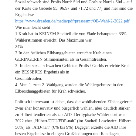
Sozial schwach sind Prolis Nord/ Süd und Gorbitz Nord / Süd – auf
der Karte die Gebiete 95, 96,97 und 71,72 und 77) und hier sind die
Ergebnisse:
https://www.dresden.de/media/pdf/presseamt/OB-Wahl-2-2022.pdf
Wie man leicht sieht :
1.Krah hat in KEINEM Stadtteil die von Flade behaupteten 33%
Wählerstimmen erreicht. Das Maximum war
24%.
2.In den östlichen Elbhanggebieten erreichte Krah einen
GERINGEREN Stimmenanteil als in Gesamtdresden.
3. In den sozial schwachen Gebieten Prolis / Gorbis erreichte Krah
ein BESSERES Ergebnis als in
Gesamtdresden.
4. Vom 1. zum 2. Wahlgang wurden die Wahlergebnisse in den
Elbeosthanggebieten für Krah schwächer.
Politisch interessant ist dabei, dass die wohlhabenden Elbhangviertel
zwar eher konservativ und bürgerlich wählen, aber deutlich stärker
zu Hilbert tendierten als zur AfD. Der typische Wähler dort war
2022 eher „Hilbert/CDU/FDP-nah“ (im Stadteil Loschwitz: Hilbert
56%) als „AfD-nah“ (6% bis 9%) Dagegen erzielte die AfD ihre
besten Ergebnisse in einigen Großsiedlungen und Randlagen,