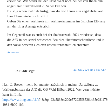
erzielt hat. Was weder bei der OBM Wahl noch bei der von Ihnen nun
angeführet Stadtratswahl 2024 der Fall war.
Es ist ja schon mehr als lustig, dass die von Ihnen nun angeführte Wahl
Ihre These wieder nicht stützt.
Geben Sie einen Wahlkreis mit Wahlkreisnummer im östlichen Elbhang
an. der Ihrer Aussage entspricht.
Im Gegenteil war es auch bei der Stadtratswahl 2024 wieder so, dass
die AfD in den sozial schwachen Bezirken überdurchschnittliche und in
den sozial besseren Gebieten unterdurchschnittlich abschnitt.
Antworten
20. Juni 2026 um 14:11 Uhr
Jo.Flade
sagt:
Herr E. Breuer – nein, ich meinte tatsächlich in meiner Darstellung zu
Wahlergebnissen der AfD die OB-Wahl Hilbert 2022. Wer gern möchte,
kann im Link:
https://www.bing.com/ck/a
?!&&p=22a5838ca209c572235f8526bc35e2811
4984-6b20-1bfa-