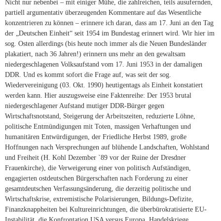
Nicht nur nebenbei – mit einiger Mühe, die zahlreichen, teils ausufernden,
partiell argumentativ überzeugenden Kommentare auf das Wesentliche
konzentrieren zu können – erinnere ich daran, dass am 17. Juni an den Tag
der „Deutschen Einheit“ seit 1954 im Bundestag erinnert wird. Wir hier im
sog. Osten allerdings (bis heute noch immer als die Neuen Bundesländer
plakatiert, nach 36 Jahren!) erinnern uns mehr an den gewaltsam
niedergeschlagenen Volksaufstand vom 17. Juni 1953 in der damaligen
DDR. Und es kommt sofort die Frage auf, was seit der sog.
Wiedervereinigung (03. Okt. 1990) heutigentags als Einheit konstatiert
werden kann. Hier auszugsweise eine Faktenreihe: Der 1953 brutal
niedergeschlagener Aufstand mutiger DDR-Bürger gegen
Wirtschaftsnotstand, Steigerung der Arbeitszeiten, reduzierte Löhne,
politische Entmündigungen mit Toten, massigen Verhaftungen und
humanitären Entwürdigungen, der Friedliche Herbst 1989, große
Hoffnungen nach Versprechungen auf blühende Landschaften, Wohlstand
und Freiheit (H. Kohl Dezember `89 vor der Ruine der Dresdner
Frauenkirche), die Verweigerung einer von politisch Aufständigen,
engagierten ostdeutschen Bürgerschaften nach Forderung zu einer
gesamtdeutschen Verfassungsänderung, die derzeitig politische und
Wirtschaftskrise, extremistische Polarisierungen, Bildungs-Defizite,
Finanzknappheiten bei Kultureinrichtungen, die überbürokratisierte EU-
Instabilität, die Konfrontation USA versus Europa, Handelskriege,