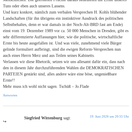
Tuns oder eben auch unseres Lassens.
Und kurz konkret, nämlich zum verbalen Versprechen H. Kohls blühender
Landschaften (für ihn übrigens ein instinktiver Ausdruck des politischen
Selbstbehaltes, denn er war damals in der Noch-Alt-BRD fast am Ende)
einst vom 19. Dezember 1989 vor ca. 50 000 Menschen in Dresden, gibt es
sehr differenzierte Auffassungen hier, wie die politische, wirtschaftliche
Ernte bis heute ausgefallen ist. Und was viele, zunehmend viele Bürger
gelinde formuliert aufbringt, sind die ewigen Reform-Versprechen nun
auch eines Herrn Merz und aus Teilen seines Kabinetts.
Verlassen wir diese Rhetorik; setzen wir uns allesamt dafür ein, dass nach
den in diesem Jahr durchzuführenden Wahlen die DEMOKRATISCHEN
PARTEIEN gestärkt sind, alles andere wäre eine böse, ungenießbare
Ernte!!
Mehr muss ich wohl nicht sagen. Tschüß – Jo.Flade
Antworten
19. Juni 2026 um 20:55 Uhr
Siegfried Wittenburg
sagt: