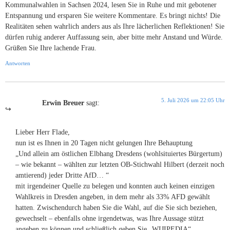
Kommunalwahlen in Sachsen 2024, lesen Sie in Ruhe und mit gebotener
Entspannung und ersparen Sie weitere Kommentare. Es bringt nichts! Die
Realitäten sehen wahrlich anders aus als Ihre lächerlichen Reflektionen! Sie
dürfen ruhig anderer Auffassung sein, aber bitte mehr Anstand und Würde.
Grüßen Sie Ihre lachende Frau.
Antworten
5. Juli 2026 um 22:05 Uhr
Erwin Breuer
sagt:
Lieber Herr Flade,
nun ist es Ihnen in 20 Tagen nicht gelungen Ihre Behauptung
„Und allein am östlichen Elbhang Dresdens (wohlsituiertes Bürgertum)
– wie bekannt – wählten zur letzten OB-Stichwahl Hilbert (derzeit noch
amtierend) jeder Dritte AfD… “
mit irgendeiner Quelle zu belegen und konnten auch keinen einzigen
Wahlkreis in Dresden angeben, in dem mehr als 33% AFD gewählt
hatten. Zwischendurch haben Sie die Wahl, auf die Sie sich beziehen,
gewechselt – ebenfalls ohne irgendetwas, was Ihre Aussage stützt
angeben zu können und schließlich geben Sie „WIJIPEDIA“