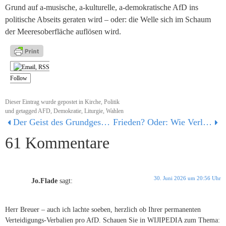
Grund auf a-musische, a-kulturelle, a-demokratische AfD ins
politische Abseits geraten wird – oder: die Welle sich im Schaum
der Meeresoberfläche auflösen wird.
Follow
Dieser Eintrag wurde gepostet in
Kirche
,
Politik
und getagged
AFD
,
Demokratie
,
Liturgie
,
Wahlen
Der Geist des Grundgesetzes – durchaus ein heiliger!
Frieden? Oder: Wie Verlogenheit sich selbst entlarvt
61 Kommentare
30. Juni 2026 um 20:56 Uhr
Jo.Flade
sagt:
Herr Breuer – auch ich lachte soeben, herzlich ob Ihrer permanenten
Verteidigungs-Verbalien pro AfD. Schauen Sie in WIJIPEDIA zum Thema: