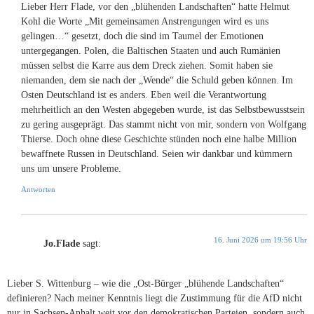
Lieber Herr Flade, vor den „blühenden Landschaften“ hatte Helmut
Kohl die Worte „Mit gemeinsamen Anstrengungen wird es uns
gelingen…“ gesetzt, doch die sind im Taumel der Emotionen
untergegangen. Polen, die Baltischen Staaten und auch Rumänien
müssen selbst die Karre aus dem Dreck ziehen. Somit haben sie
niemanden, dem sie nach der „Wende“ die Schuld geben können. Im
Osten Deutschland ist es anders. Eben weil die Verantwortung
mehrheitlich an den Westen abgegeben wurde, ist das Selbstbewusstsein
zu gering ausgeprägt. Das stammt nicht von mir, sondern von Wolfgang
Thierse. Doch ohne diese Geschichte stünden noch eine halbe Million
bewaffnete Russen in Deutschland. Seien wir dankbar und kümmern
uns um unsere Probleme.
Antworten
16. Juni 2026 um 19:56 Uhr
Jo.Flade
sagt:
Lieber S. Wittenburg – wie die „Ost-Bürger „blühende Landschaften“
definieren? Nach meiner Kenntnis liegt die Zustimmung für die AfD nicht
nur in Sachsen-Anhalt weit vor den demokratischen Parteien, sondern auch