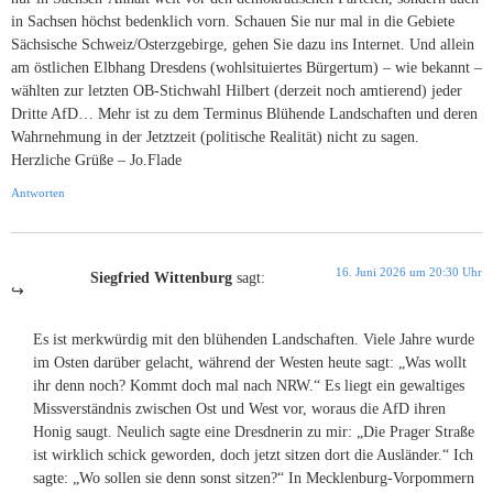
in Sachsen höchst bedenklich vorn. Schauen Sie nur mal in die Gebiete
Sächsische Schweiz/Osterzgebirge, gehen Sie dazu ins Internet. Und allein
am östlichen Elbhang Dresdens (wohlsituiertes Bürgertum) – wie bekannt –
wählten zur letzten OB-Stichwahl Hilbert (derzeit noch amtierend) jeder
Dritte AfD… Mehr ist zu dem Terminus Blühende Landschaften und deren
Wahrnehmung in der Jetztzeit (politische Realität) nicht zu sagen.
Herzliche Grüße – Jo.Flade
Antworten
16. Juni 2026 um 20:30 Uhr
Siegfried Wittenburg
sagt:
Es ist merkwürdig mit den blühenden Landschaften. Viele Jahre wurde
im Osten darüber gelacht, während der Westen heute sagt: „Was wollt
ihr denn noch? Kommt doch mal nach NRW.“ Es liegt ein gewaltiges
Missverständnis zwischen Ost und West vor, woraus die AfD ihren
Honig saugt. Neulich sagte eine Dresdnerin zu mir: „Die Prager Straße
ist wirklich schick geworden, doch jetzt sitzen dort die Ausländer.“ Ich
sagte: „Wo sollen sie denn sonst sitzen?“ In Mecklenburg-Vorpommern