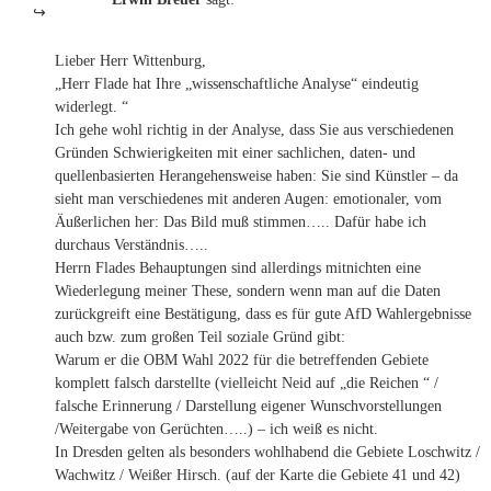
Lieber Herr Wittenburg,
„Herr Flade hat Ihre „wissenschaftliche Analyse“ eindeutig
widerlegt. “
Ich gehe wohl richtig in der Analyse, dass Sie aus verschiedenen
Gründen Schwierigkeiten mit einer sachlichen, daten- und
quellenbasierten Herangehensweise haben: Sie sind Künstler – da
sieht man verschiedenes mit anderen Augen: emotionaler, vom
Äußerlichen her: Das Bild muß stimmen….. Dafür habe ich
durchaus Verständnis…..
Herrn Flades Behauptungen sind allerdings mitnichten eine
Wiederlegung meiner These, sondern wenn man auf die Daten
zurückgreift eine Bestätigung, dass es für gute AfD Wahlergebnisse
auch bzw. zum großen Teil soziale Gründ gibt:
Warum er die OBM Wahl 2022 für die betreffenden Gebiete
komplett falsch darstellte (vielleicht Neid auf „die Reichen “ /
falsche Erinnerung / Darstellung eigener Wunschvorstellungen
/Weitergabe von Gerüchten…..) – ich weiß es nicht.
In Dresden gelten als besonders wohlhabend die Gebiete Loschwitz /
Wachwitz / Weißer Hirsch. (auf der Karte die Gebiete 41 und 42)