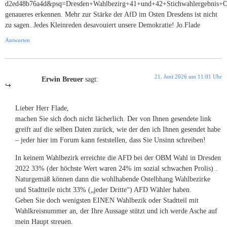
d2ed48b76a4d&psq=Dresden+Wahlbezirg+41+und+42+Stichwahlergeb
genaueres erkennen. Mehr zur Stärke der AfD im Osten Dresdens ist nicht
zu sagen. Jedes Kleinreden desavouiert unsere Demokratie! Jo.Flade
Antworten
21. Juni 2026 um 11:01 Uhr
Erwin Breuer
sagt:
Lieber Herr Flade,
machen Sie sich doch nicht lächerlich. Der von Ihnen gesendete link
greift auf die selben Daten zurück, wie der den ich Ihnen gesendet habe
– jeder hier im Forum kann feststellen, dass Sie Unsinn schreiben!
In keinem Wahlbezirk erreichte die AFD bei der OBM Wahl in Dresden
2022 33% (der höchste Wert waren 24% im sozial schwachen Prolis) .
Naturgemäß können dann die wohlhabende Ostelbhang Wahlbezirke
und Stadtteile nicht 33% („jeder Dritte“) AFD Wähler haben.
Geben Sie doch wenigsten EINEN Wahlbezik oder Stadtteil mit
Wahlkreisnummer an, der Ihre Aussage stützt und ich werde Asche auf
mein Haupt streuen.