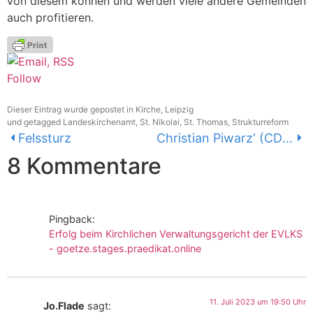
von diesem können und werden viele andere Gemeinden
auch profitieren.
Follow
Dieser Eintrag wurde gepostet in
Kirche
,
Leipzig
und getagged
Landeskirchenamt
,
St. Nikolai
,
St. Thomas
,
Strukturreform
Felssturz
Christian Piwarz‘ (CDU) tiefer Bückling vor der AfD
8 Kommentare
Pingback:
Erfolg beim Kirchlichen Verwaltungsgericht der EVLKS
- goetze.stages.praedikat.online
11. Juli 2023 um 19:50 Uhr
Jo.Flade
sagt: