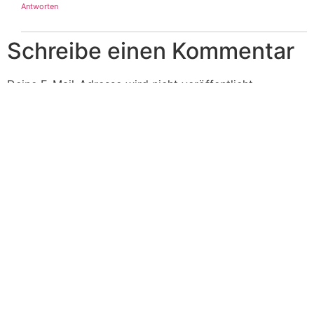
Antworten
Schreibe einen Kommentar
Deine E-Mail-Adresse wird nicht veröffentlicht.
Erforderliche Felder sind mit
*
markiert
Kommentar
*
Name
*