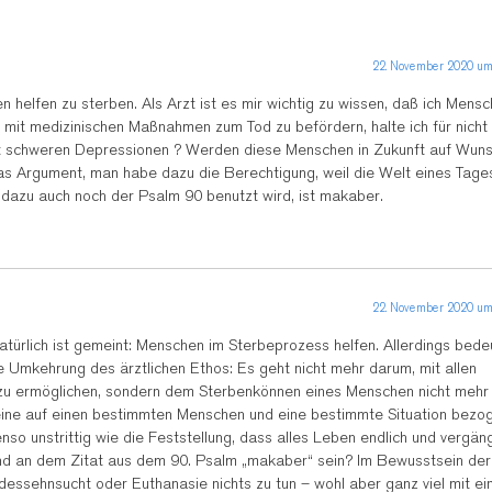
22. November 2020 um
 helfen zu sterben. Als Arzt ist es mir wichtig zu wissen, daß ich Mens
it medizinischen Maßnahmen zum Tod zu befördern, halte ich für nicht 
mit schweren Depressionen ? Werden diese Menschen in Zukunft auf Wun
s Argument, man habe dazu die Berechtigung, weil die Welt eines Tage
dazu auch noch der Psalm 90 benutzt wird, ist makaber.
22. November 2020 um
Natürlich ist gemeint: Menschen im Sterbeprozess helfen. Allerdings bede
 Umkehrung des ärztlichen Ethos: Es geht nicht mehr darum, mit allen
 zu ermöglichen, sondern dem Sterbenkönnen eines Menschen nicht mehr
eine auf einen bestimmten Menschen und eine bestimmte Situation bezo
nso unstrittig wie die Feststellung, dass alles Leben endlich und vergängl
und an dem Zitat aus dem 90. Psalm „makaber“ sein? Im Bewusstsein der
odessehnsucht oder Euthanasie nichts zu tun – wohl aber ganz viel mit ei