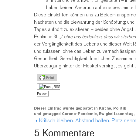
sinnvoll und verantwortlich gestalten – in 
haben keinen Anspruch auf eine bestimmte L
Diese Einsichten können uns zu Beidem anspornen:
Nächsten und die Bewahrung der Schöpfung; und 
Tages aufhört zu existieren – beides ohne Angst u
Psalm heißt:
„Lehre uns bedenken, dass wir sterben
der Vergänglichkeit des Lebens und dieser Welt 
und zulassen, ohne das Leben zu vernachlässigen,
Gesundheit, Gerechtigkeit, friedliches Zusammenl
Überzeugung hinter der Floskel verbirgt „Es geht
Follow
Dieser Eintrag wurde gepostet in
Kirche
,
Politik
und getagged
Corona-Pandemie
,
Ewigkeitssonntag
,
5 Kommentare