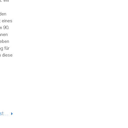
. Wir
 den
 eines
m 90.
nnen
geben
g für
h diese
Ministerpräsident*innenrunde am Mittwoch: Jetzt ist Akzeptanz gefragt!