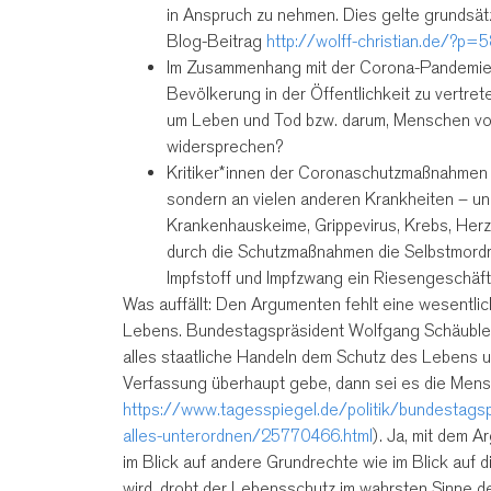
in Anspruch zu nehmen. Dies gelte grundsät
Blog-Beitrag
http://wolff-christian.de/?p=
Im Zusammenhang mit der Corona-Pandemie w
Bevölkerung in der Öffentlichkeit zu vertre
um Leben und Tod bzw. darum, Menschen vo
widersprechen?
Kritiker*innen der Coronaschutzmaßnahmen 
sondern an vielen anderen Krankheiten – und
Krankenhauskeime, Grippevirus, Krebs, Herz
durch die Schutzmaßnahmen die Selbstmordr
Impfstoff und Impfzwang ein Riesengeschäft
Was auffällt: Den Argumenten fehlt eine wesentli
Lebens. Bundestagspräsident Wolfgang Schäuble (C
alles staatliche Handeln dem Schutz des Lebens 
Verfassung überhaupt gebe, dann sei es die Mens
https://www.tagesspiegel.de/politik/bundestagspr
alles-unterordnen/25770466.html
). Ja, mit dem 
im Blick auf andere Grundrechte wie im Blick au
wird, droht der Lebensschutz im wahrsten Sinne 