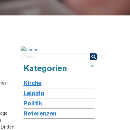
Kategorien
Kirche
951 –
Leipzig
Politik
Referenzen
sage,
s
 Dritten