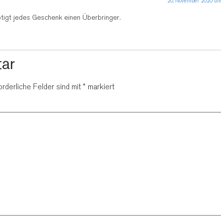
20. November 2020 um
ötigt jedes Geschenk einen Überbringer.
ar
orderliche Felder sind mit
*
markiert