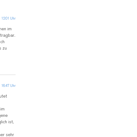
 12:01 Uhr
chen im
tragbar.
sch
s zu
 16:47 Uhr
utet
 im
gene
ich ist,
ner sehr