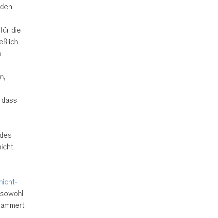
 den
für die
eßlich
m
n,
, dass
n
 des
icht
icht-
 sowohl
klammert