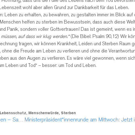
der Hoffnung, dass uns die Fülle des Lebens nach dem Tod bevorsteht
ebenszeit wohl aber allen Grund zur Dankbarkeit für das Leben.
 Leben zu erhalten, zu bewahren, zu gestalten immer im Blick auf
Menschen helfen zu sterben im Bewusstsein, dass auch diese Welt
nd Panik, sondern voller Gottvertrauen! Das ist gemeint, wenn es i
 müssen, auf dass wir klug werden.“
(Die Bibel: Psalm 90,12) Wir kö
Rechnung tragen, wir können Krankheit, Leiden und Sterben Raum 
 ohne die Freude am Leben zu verlieren und ohne die Verantwortun
eben aus den Augen zu verlieren. Es wäre viel gewonnen, wenn sic
 um Leben und Tod“ – besser: um Tod und Leben.
Lebensschutz
,
Menschenwürde
,
Sterben
Kritisch bleiben. Abstand halten. Platz nehmen – Samstag, 21.11.2020, 12.30 Uhr Augustusplatz