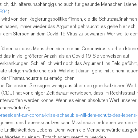
zlich, d.h. altersunabhängig und auch für gesunde Menschen (siehe
5894
)
ird von den Regierungspolitiker*innen, die die Schutzmaßnahmen 
ten haben, immer wieder das Argument gebraucht: es gehe hier schli
r dem Sterben an dem Covid-19-Virus zu bewahren. Wer wollte de
führen an, dass Menschen nicht nur am Coronavirus sterben könne
 das in viel größerer Anzahl als an Covid 19. Sie verweisen auf
erkrankungen. Schließlich wird noch das Argument ins Feld geführt
ate steigen würde und es in Wahrheit darum gehe, mit einem neue
 der Pharmaindustrie zu ermöglichen.
che Dimension. Sie sagen wenig aus über den grundsätzlichen Wert
DU) hat vor einiger Zeit darauf verwiesen, dass im Rechtsstaat n
unterworfen werden könne. Wenn es einen absoluten Wert unserer
chenwürde (vgl.
aesident-zur-corona-krise-schaeuble-will-dem-schutz-des-lebens-n
Argument des Lebensschutzes kann Missbrauch betrieben werden –
f die Endlichkeit des Lebens. Denn wenn die Menschenwürde ausge
des Wortes zu einem „Totschlagargument“ zu werden.