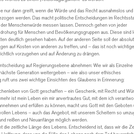
ie nur dann greift, wenn die Würde und das Recht ausnahmslos und
ezogen werden. Das macht politische Entscheidungen im Rechtsst
me der Menschenwürde messen lassen. Dennoch gehen von jeder
drohung für Menschen und Bevölkerungsgruppen aus. Diese sind l
aten deutlich gesehen haben. Auf der anderen Seite soll der absolu
n auf Kosten von anderen zu treffen, und – das ist noch wichtige
ichtlich vorzugehen und auf Änderung zu drängen.
 Entscheidung auf Regierungsebene abnehmen: Wie wir als Einzelne 
 nächste Generation weitergeben – wie also unser ethisches
ruft uns zwei wichtige Einsichten des Glaubens in Erinnerung:
schenleben von Gott geschaffen – ein Geschenk, mit Recht und Wü
mehr ist mein Leben ein mir anvertrautes Gut, mit dem ich verantwor
nehmen und erfüllen zu können, macht uns Gott mit den Geboten 
ollen Lebens – auch das Angebot, mit unserem Scheitern so umzu
rund reißen und Neuanfänge möglich werden.
ht die zeitliche Länge des Lebens. Entscheidend ist, dass wir die Ze