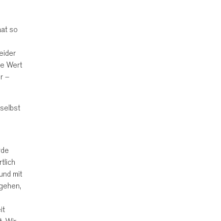
aat so
eider
te Wert
r –
selbst
rde
tlich
und mit
gehen,
it