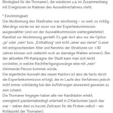
Bindeglied für die Thomaner), die wiederum u.a. im Zusammenhang
mit Ereignissen im Rahmen des Auswahlverfahrens steht.
* Einstimmigkeit:
Die Abstimmung des Stadtrates war einstimmig – so weit, so richtig.
Allerdings wurde nur ein zuvor von der Expertenkommission
ausgewählter (und von der Auswahlkommission weitergeleiteter)
Kanditat zur Abstimmung gestellt. Es gab dort also nur die Option
„ja“ oder „nein“ bzw. „Enthaltung“ und nicht „einer aus vieren“ (Leser
mit entsprechendem Alter und Kenntnis der Strukturen vor >30
Jahren können sich vielleicht noch an damalige Wahlen erinnern). Bei
der aktuellen PR-Kampagne der Stadt kann man sich leicht
vorstellen, in welche Rechtfertigungszwänge eine mit „nein“
stimmende Person kommen würde.
Die eigentliche Auswahl des neuen Kantors ist also de facto durch
die Expertenkommission erfolgt, die im Laufe des Verfahrens jedoch
nicht immer vollständig bei den Aufführungen anwesend gewesen zu
sein scheint.
Die Thomaner hingegen haben alle vier Kandidaten erlebt,
wenngleich pandemiebedingt unterteilt in 2 Kantoreien (auch das
war – neben dem zu kurzen Zeitraum für die Proben selbst – ein
Kritikpunkt der Thomaner).