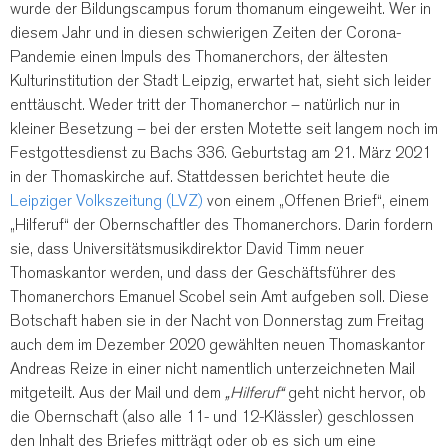
wurde der Bildungscampus forum thomanum eingeweiht. Wer in
diesem Jahr und in diesen schwierigen Zeiten der Corona-
Pandemie einen Impuls des Thomanerchors, der ältesten
Kulturinstitution der Stadt Leipzig, erwartet hat, sieht sich leider
enttäuscht. Weder tritt der Thomanerchor – natürlich nur in
kleiner Besetzung – bei der ersten Motette seit langem noch im
Festgottesdienst zu Bachs 336. Geburtstag am 21. März 2021
in der Thomaskirche auf. Stattdessen berichtet heute die
Leipziger Volkszeitung (LVZ)
von einem „Offenen Brief“, einem
„Hilferuf“ der Obernschaftler des Thomanerchors. Darin fordern
sie, dass Universitätsmusikdirektor David Timm neuer
Thomaskantor werden, und dass der Geschäftsführer des
Thomanerchors Emanuel Scobel sein Amt aufgeben soll. Diese
Botschaft haben sie in der Nacht von Donnerstag zum Freitag
auch dem im Dezember 2020 gewählten neuen Thomaskantor
Andreas Reize in einer nicht namentlich unterzeichneten Mail
mitgeteilt. Aus der Mail und dem
„Hilferuf“
geht nicht hervor, ob
die Obernschaft (also alle 11- und 12-Klässler) geschlossen
den Inhalt des Briefes mitträgt oder ob es sich um eine