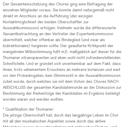
Der Gesamteinschätzung des Chores ging eine Befragung der
einzelnen Mitglieder voraus. Sie konnte damit naturgemäß nicht
direkt im Anschluss an die Aufführung (der einzigen
Kontaktmöglichkeit der beiden Oberschaftler zur
Auswahlkommission) erfolgen. Vielmehr wurde die differenzierte
Gesamtbetrachtung an den Vertreter der Expertenkommission
übermittelt, welcher offenbar als Bindeglied (und zwar als
bidirektionales) fungieren sollte. Der geäußerte Kritikpunkt der
mangelnden Mitbestimmung fußt m.E. maßgeblich auf dieser für die
Thomaner intransparenten und eben wohl nicht zufriedenstellenden
Schnittstelle. Und er gründet sich unverkennbar auf dem Fakt, dass
ihnen, trotz vehementem Ersuchens an mehrere Instanzen und weit
vor den Probedirigaten, kein Stimmrecht in der Auswahlkommission
zuteil wurde, durch welches sie mit dem Votum des Chores NACH
ABSCHLUSS der gesamten Kandidatenrunde an der Diskussion zur
Bestimmung der Reihenfolge der Kandidaten im Ergebnis beteiligt
worden wären und werden wollten.
* Qualifikation der Thomaner:
Die jetzige Obernschaft hat, durch das langjährige Leben im Chor
mit all den musikalischen Aspekten sowie durch das aktive