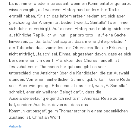
Es ist immer wieder interessant, wenn ein Kommentator genau zu
wissen vorgibt, auf welchem Hintergrund andere ihre Texte
erstellt haben, für sich das Informiertsein reklamiert, sich aber
gleichzeitig der Anonymität bedient wie „E. Santalla“ (wer immer
sich dahinter verbirgt). Auf diesem Hintergrund erübrigt sich eine
ausführliche Replik. Ich will nur – par pro toto – auf eine Sache
hinweisen: „E. Santalla“ behauptet, dass meine „Interpretation“
der Tatsache, dass zumindest ein Obernschaftler die Erklärung
nicht mitträgt, „falsch“ sei. Einmal abgesehen davon, dass es sich
bei dem einen um den 1. Präfekten des Chores handelt, ist
festzuhalten: Im Thomanerchor gab und gibt es sehr
unterschiedliche Ansichten über die Kandidaten, die zur Auswahl
standen. Von einem einheitlichen Stimmungsbild kann keine Rede
sein. Aber wie gesagt: Erhellend ist das nicht, was „E. Santalla“
schreibt, eher ein weiterer Belegt dafür, dass die
Auseiandersetzung eigentlich nichts mit Andreas Reize zu tun
hat, sondern Ausdruck davon ist, dass das
Kommunikationsgefüge im Thomanerchor in einem bedenklichen
Zustand ist. Christian Wolff
Antworten