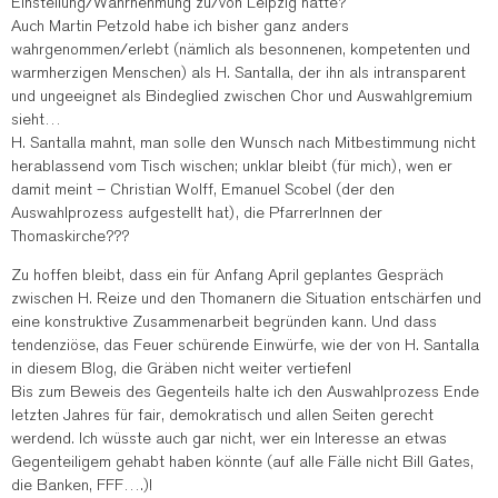
Einstellung/Wahrnehmung zu/von Leipzig hatte?
Auch Martin Petzold habe ich bisher ganz anders
wahrgenommen/erlebt (nämlich als besonnenen, kompetenten und
warmherzigen Menschen) als H. Santalla, der ihn als intransparent
und ungeeignet als Bindeglied zwischen Chor und Auswahlgremium
sieht…
H. Santalla mahnt, man solle den Wunsch nach Mitbestimmung nicht
herablassend vom Tisch wischen; unklar bleibt (für mich), wen er
damit meint – Christian Wolff, Emanuel Scobel (der den
Auswahlprozess aufgestellt hat), die PfarrerInnen der
Thomaskirche???
Zu hoffen bleibt, dass ein für Anfang April geplantes Gespräch
zwischen H. Reize und den Thomanern die Situation entschärfen und
eine konstruktive Zusammenarbeit begründen kann. Und dass
tendenziöse, das Feuer schürende Einwürfe, wie der von H. Santalla
in diesem Blog, die Gräben nicht weiter vertiefen!
Bis zum Beweis des Gegenteils halte ich den Auswahlprozess Ende
letzten Jahres für fair, demokratisch und allen Seiten gerecht
werdend. Ich wüsste auch gar nicht, wer ein Interesse an etwas
Gegenteiligem gehabt haben könnte (auf alle Fälle nicht Bill Gates,
die Banken, FFF….)!