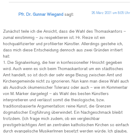
26. März 2021 um 8:05 Uhr
Pfr. Dr. Gunnar Wiegand
sagt:
Zunächst teile ich die Ansicht, dass die Wahl des Thomaskantors –
zumal einstimmig – zu respektieren ist. Hr. Reize ist ein
hochqualifizierter und profilierter Künstler. Allerdings gestehe ich,
dass mich diese Entscheidung dennoch aus zwei Gründen irritiert
hat:
1. Die Signalwirkung, die hier in konfessioneller Hinsicht gegeben
wird. Auch wenn es sich beim Thomaskantorat um ein städtisches
Amt handelt, so ist doch der sehr enge Bezug zwischen Amt und
Kirchengemeinde nicht zu ignorieren. Nun kann man diese Wahl auch
als Ausdruck ökumenischer Toleranz oder auch – wie im Kommentar
von M. Märker dargelegt – als Wahl des besten Künstlers
interpretieren und verlässt somit die theologische, bzw.
traditionsbasierte Argumentation: reine Kunst, die Grenzen
dogmatischer Engführung überwindet. Ein Nachgeschmack bleibt
trotzdem. (Ich frage mich zudem, ob ein vergleichbar
prestigeträchtiges Amt an zentralen katholischen Kirchen so einfach
durch evangelische MusikerInnen besetzt werden würde. Ich glaube,