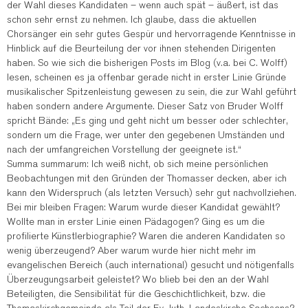
der Wahl dieses Kandidaten – wenn auch spät – äußert, ist das
schon sehr ernst zu nehmen. Ich glaube, dass die aktuellen
Chorsänger ein sehr gutes Gespür und hervorragende Kenntnisse in
Hinblick auf die Beurteilung der vor ihnen stehenden Dirigenten
haben. So wie sich die bisherigen Posts im Blog (v.a. bei C. Wolff)
lesen, scheinen es ja offenbar gerade nicht in erster Linie Gründe
musikalischer Spitzenleistung gewesen zu sein, die zur Wahl geführt
haben sondern andere Argumente. Dieser Satz von Bruder Wolff
spricht Bände: „Es ging und geht nicht um besser oder schlechter,
sondern um die Frage, wer unter den gegebenen Umständen und
nach der umfangreichen Vorstellung der geeignete ist.“
Summa summarum: Ich weiß nicht, ob sich meine persönlichen
Beobachtungen mit den Gründen der Thomasser decken, aber ich
kann den Widerspruch (als letzten Versuch) sehr gut nachvollziehen.
Bei mir bleiben Fragen: Warum wurde dieser Kandidat gewählt?
Wollte man in erster Linie einen Pädagogen? Ging es um die
profilierte Künstlerbiographie? Waren die anderen Kandidaten so
wenig überzeugend? Aber warum wurde hier nicht mehr im
evangelischen Bereich (auch international) gesucht und nötigenfalls
Überzeugungsarbeit geleistet? Wo blieb bei den an der Wahl
Beteiligten, die Sensibilität für die Geschichtlichkeit, bzw. die