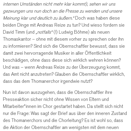
internen Umständen nicht mehr klar kommt), sehen wir uns
gezwungen uns nun doch an die Presse zu wenden und unsere
Meinung klar und deutlich zu äußern.“
Doch was haben diese
beiden Dinge mit Andreas Reize zu tun? Und wieso fordern sie
David Timm (und
„notfalls“
(!) Ludwig Böhme) als neuen
Thomaskantor – ohne mit diesem vorher zu sprechen oder ihn
zu informieren? Sind sich die Obernschaftler bewusst, dass sie
damit zwei hervorragende Musiker in aller Öffentlichkeit
beschädigen, ohne dass diese sich wirklich wehren können?
Und was – wenn Andreas Reize zu der Überzeugung kommt,
das Amt nicht anzutreten? Glauben die Obernschaftler wirklich,
dass das dem Thomanerchor irgendwie nutzt?
Nun ist davon auszugehen, dass die Obernschaftler ihre
Presseaktion sicher nicht ohne Wissen von Eltern und
Mitarbeiter*innen im Chor gestartet haben. Da stellt sich nicht
nur die Frage: Was sagt der Brief aus über den inneren Zustand
des Thomanerchors und die Chorleitung? Es ist wohl so, dass
die Aktion der Obernschaftler am wenigsten mit dem neuen