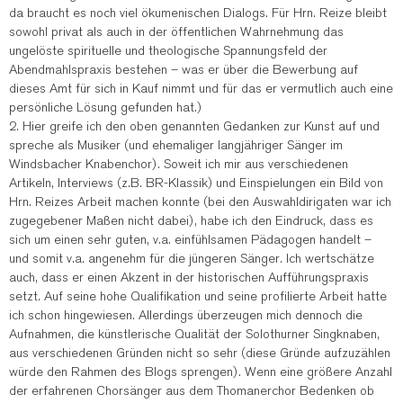
da braucht es noch viel ökumenischen Dialogs. Für Hrn. Reize bleibt
sowohl privat als auch in der öffentlichen Wahrnehmung das
ungelöste spirituelle und theologische Spannungsfeld der
Abendmahlspraxis bestehen – was er über die Bewerbung auf
dieses Amt für sich in Kauf nimmt und für das er vermutlich auch eine
persönliche Lösung gefunden hat.)
2. Hier greife ich den oben genannten Gedanken zur Kunst auf und
spreche als Musiker (und ehemaliger langjähriger Sänger im
Windsbacher Knabenchor). Soweit ich mir aus verschiedenen
Artikeln, Interviews (z.B. BR-Klassik) und Einspielungen ein Bild von
Hrn. Reizes Arbeit machen konnte (bei den Auswahldirigaten war ich
zugegebener Maßen nicht dabei), habe ich den Eindruck, dass es
sich um einen sehr guten, v.a. einfühlsamen Pädagogen handelt –
und somit v.a. angenehm für die jüngeren Sänger. Ich wertschätze
auch, dass er einen Akzent in der historischen Aufführungspraxis
setzt. Auf seine hohe Qualifikation und seine profilierte Arbeit hatte
ich schon hingewiesen. Allerdings überzeugen mich dennoch die
Aufnahmen, die künstlerische Qualität der Solothurner Singknaben,
aus verschiedenen Gründen nicht so sehr (diese Gründe aufzuzählen
würde den Rahmen des Blogs sprengen). Wenn eine größere Anzahl
der erfahrenen Chorsänger aus dem Thomanerchor Bedenken ob