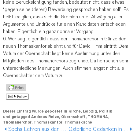
keine Berücksichtigung fanden, bedeutet nicht, dass etwas
“gegen seine (deren) Bewerbung gesprochen haben soll”. Es
heißt lediglich, dass sich die Gremien unter Abwägung aller
Argumente und Eindrücke für einen Kandidaten entschieden
haben. Eigentlich ein ganz normaler Vorgang.
6. Wer sagt eigentlich, dass der Thomanerchor in Gänze den
neuen Thomaskantor ablehnt und für David Timm eintritt. Dem
Votum der Obernschaft liegt keine Abstimmung unter den
Mitgliedern des Thomanerchors zugrunde. Da herrschen sehr
unterschiedliche Meinungen. Auch stimmen längst nicht alle
Obernschaftler dem Votum zu.
Follow
Dieser Eintrag wurde gepostet in
Kirche
,
Leipzig
,
Politik
und getagged
Andreas Reize
,
Obernschaft
,
THOMANA
,
Thomanerchor
,
Thomaskantor
,
Thomaskirche
Sechs Lehren aus den Landtagswahlen in Baden-Württemberg und Rheinland-Pfalz
Österliche Gedanken in Zeiten der Pandemie