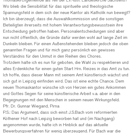
Thomaskirchgemeinde als Teil der Ev.-luth. Landeskirche Sachsens?
Wo blieb die Sensibilität für das spirituelle und theologische
Spannungsfeld in dem sich der neue Kantor als Katholik nun bewegt?
Ich bin überzeugt, dass die Auswahlkommission und die sonstigen
Beteiligten ihrerseits mit hohem Verantwortungsbewusstsein ihre
Entscheidung getroffen haben. Personalentscheidungen sind aber
nun nicht öffentlich, die Gründe dafür werden wohl auf lange Zeit im
Dunkeln bleiben. Für einen Außenstehenden bleiben jedoch die oben
genannten Fragen und für mich ganz persönlich ein gewisses
Verständnis für den Unmut in den Reihen des Chores.
Trotzdem halte ich es nun für geboten, die Wahl zu respektieren und
alles Erdenkliche für einen guten Start Hrn. Reizes in das Amt zu tun.
Ich hoffe, dass dieser Mann mit seinem Amt künstlerisch wächst und
sich gut in Leipzig einfinden wird. Das ist eine echte Chance. Dem
neuen Thomaskantor wünsche ich von Herzen ein gutes Ankommen
und Gottes Segen für seine künstlerische Arbeit v.a. aber in den
Begegnungen mit den Menschen in seinem neuen Wirkungsfeld.
Pfr. Dr. Gunnar Wiegand, Pirna
P.S.: Das Argument, dass sich einst J.S.Bach vom reformierten
Köthener Hof nach Leipzig beworben hat und (im Nachgang)
angenommen wurde, halte ich in Hinblick auf das aktuelle
Bewerbungsverfahren für wenig überzeugend. Für Bach war die