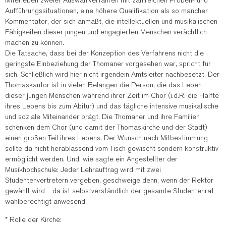
Miterleben zweier Auswahlverfahren mit zahlreichen Proben- und
Aufführungssituationen, eine höhere Qualifikation als so mancher
Kommentator, der sich anmaßt, die intellektuellen und musikalischen
Fähigkeiten dieser jungen und engagierten Menschen verächtlich
machen zu können.
Die Tatsache, dass bei der Konzeption des Verfahrens nicht die
geringste Einbeziehung der Thomaner vorgesehen war, spricht für
sich. Schließlich wird hier nicht irgendein Amtsleiter nachbesetzt. Der
Thomaskantor ist in vielen Belangen die Person, die das Leben
dieser jungen Menschen während ihrer Zeit im Chor (i.d.R. die Hälfte
ihres Lebens bis zum Abitur) und das tägliche intensive musikalische
und soziale Miteinander prägt. Die Thomaner und ihre Familien
schenken dem Chor (und damit der Thomaskirche und der Stadt)
einen großen Teil ihres Lebens. Der Wunsch nach Mitbestimmung
sollte da nicht herablassend vom Tisch gewischt sondern konstruktiv
ermöglicht werden. Und, wie sagte ein Angestellter der
Musikhochschule: Jeder Lehrauftrag wird mit zwei
Studentenvertretern vergeben, geschweige denn, wenn der Rektor
gewählt wird…da ist selbstverständlich der gesamte Studentenrat
wahlberechtigt anwesend.
* Rolle der Kirche: