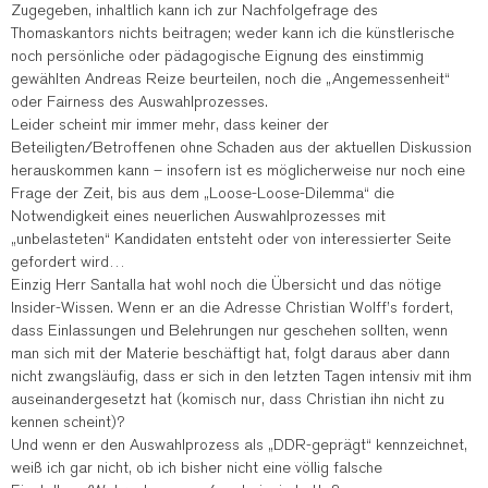
Zugegeben, inhaltlich kann ich zur Nachfolgefrage des
Thomaskantors nichts beitragen; weder kann ich die künstlerische
noch persönliche oder pädagogische Eignung des einstimmig
gewählten Andreas Reize beurteilen, noch die „Angemessenheit“
oder Fairness des Auswahlprozesses.
Leider scheint mir immer mehr, dass keiner der
Beteiligten/Betroffenen ohne Schaden aus der aktuellen Diskussion
herauskommen kann – insofern ist es möglicherweise nur noch eine
Frage der Zeit, bis aus dem „Loose-Loose-Dilemma“ die
Notwendigkeit eines neuerlichen Auswahlprozesses mit
„unbelasteten“ Kandidaten entsteht oder von interessierter Seite
gefordert wird…
Einzig Herr Santalla hat wohl noch die Übersicht und das nötige
Insider-Wissen. Wenn er an die Adresse Christian Wolff’s fordert,
dass Einlassungen und Belehrungen nur geschehen sollten, wenn
man sich mit der Materie beschäftigt hat, folgt daraus aber dann
nicht zwangsläufig, dass er sich in den letzten Tagen intensiv mit ihm
auseinandergesetzt hat (komisch nur, dass Christian ihn nicht zu
kennen scheint)?
Und wenn er den Auswahlprozess als „DDR-geprägt“ kennzeichnet,
weiß ich gar nicht, ob ich bisher nicht eine völlig falsche