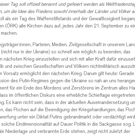
ieser Tag soll offiziell benannt und gefeiert werden als Weltfriedensta
n, um die Idee des Friedens sowohl innerhalb der Länder und Völker a
oll als ein Tag des Waffenstillstands und der Gewaltlosigkeit bega
n (ÖRK) alle Kirchen dazu auf, jedes Jahr den 21. September zu e
u machen.
gsträger:innen, Parteien, Medien, Zivilgesellschaft in unserem Land
 (nicht nur in der Ukraine) so schnell wie möglich zu beenden, das
nächsten Krieg einzustellen und sich mit aller Kraft dafür einzuse
alb und zwischen Gesellschaften und Völkern nichtmilitärisch auszut
en Vorsatz ermöglicht den nächsten Krieg. Darum gilt heute: Gerade 
ression des Putin-Regimes gegen die Ukraine so nah an uns herange
gement für ein Ende des Mordens und Zerstörens im Zentrum alles H
dass im öffentlichen Diskurs eine erhebliche Schieflage eingetreten
g. Es kann nicht sein, dass in der aktuellen Auseinandersetzung u
en, das Pochen auf die Beendigung der Kriegshandlungen, das Poc
erfung unter ein Diktat Putins gebrandmarkt oder verdächtigt wird
solche Eindimensionalität auf Dauer Politik in die Sackgasse sog. 
le Niederlage und verbrannte Erde stehen, zeigt nicht zuletzt der