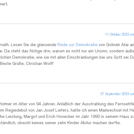
nert.
11. Oktober 2023 um
elmath. Lesen Sie die glänzende
Rede zur Demokratie
von Golineh Atai a
e. Da steht das Nötige drin, warum es nicht nur ein Unsinn, sondern äuß
itlichen Demokratie, wie sie mit allen Einschränkungen bei uns Gott sei D
. Beste Grüße, Christian Wolff
27. September 2023 um
mer im Alter von 94 Jahren. Anläßlich der Ausstrahlung des Fernsehfi
m Regiedebüt von Jan Josef Liefers, hatte ich einen Mailwechsel mit H
he Leistung, Margot und Erich Honecker im Jahr 1990 in seinem Haus z
ständlich, obwohl keines seiner zehn Kinder Abitur machen durfte.