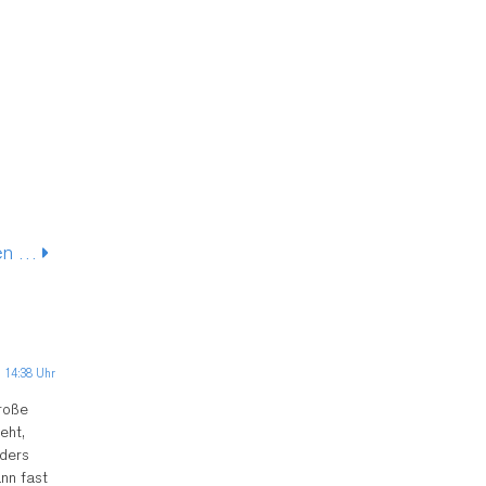
den …
 14:38 Uhr
große
eht,
ders
nn fast