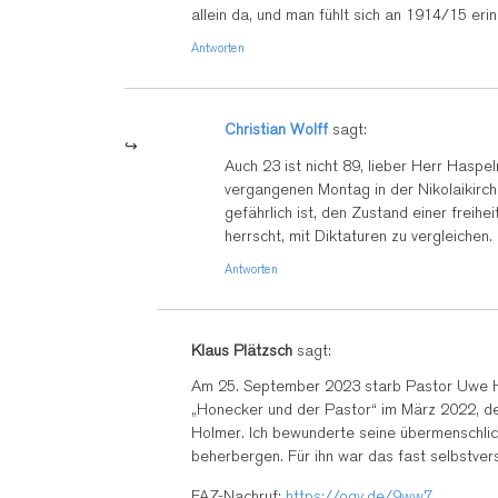
allein da, und man fühlt sich an 1914/15 erin
Antworten
Christian Wolff
sagt:
Auch 23 ist nicht 89, lieber Herr Hasp
vergangenen Montag in der Nikolaikirch
gefährlich ist, den Zustand einer freihe
herrscht, mit Diktaturen zu vergleichen
Antworten
Klaus Plätzsch
sagt:
Am 25. September 2023 starb Pastor Uwe Hol
„Honecker und der Pastor“ im März 2022, de
Holmer. Ich bewunderte seine übermenschlic
beherbergen. Für ihn war das fast selbstver
FAZ-Nachruf:
https://ogy.de/9ww7