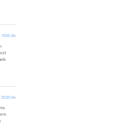
 15:52 Uhr
m
erst
ank
 22:33 Uhr
lms
errn
u