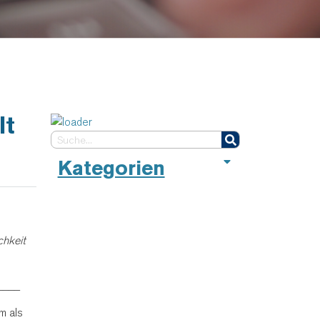
lt
Kategorien
chkeit
____
m als