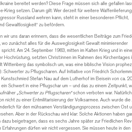
Ukraine bereitet werden? Diese Frage müssen sich alle gefallen las
ine-Krieg setzen. Darum gilt: Wer derzeit für weitere Waffenlieferung
ggressor Russland wehren kann, steht in einer besonderen Pflicht,
nd Gewaltlosigkeit“ zu befördern.
en wir uns daran erinnern, dass die wesentlichen Beiträge zum Fried
 wo zunächst alles für die Ausweglosigkeit Gewalt minimierender
n spricht. Am 24. September 1983, mitten im Kalten Krieg und in eine
r Hochrüstung, setzten Christ:innen im Rahmen des Kirchentages 
t Wittenberg das symbolisch um, was eine biblische Vision prophez
): Schwerter zu Pflugscharen. Auf Initiative von Friedrich Schorlemm
r Kunstschmied Stefan Nau auf dem Lutherhof im Beisein von ca. 2
in Schwert in eine Pflugschar um – und das zu einem Zeitpunkt, w
Aufnäher
„Schwerter zu Pflugscharen“
schon verboten war. Natürlich
on nicht zu einer Entmilitarisierung der Volksarmee. Auch wurde die
hinderlich für den mühsamen Verständigungsprozess zwischen Ost 
sehen. Aber in der Rückschau wird klar: Solche Aktionen haben ga
 dazu beigetragen, dass es sechs Jahre später zur Friedlichen Rev
 Erfahrungen dürfen wir nicht vergessen. Sie müssen heute in den