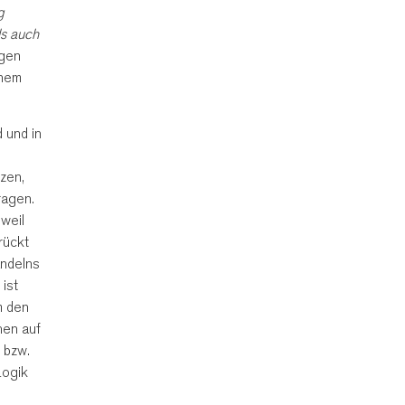
g
ls auch
ngen
inem
 und in
tzen,
ragen.
weil
rückt
andelns
 ist
m den
hen auf
 bzw.
Logik