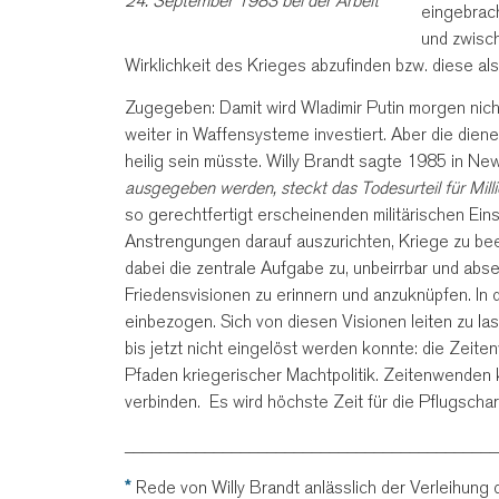
24. September 1983 bei der Arbeit
eingebrach
und zwisch
Wirklichkeit des Krieges abzufinden bzw. diese al
Zugegeben: Damit wird Wladimir Putin morgen nic
weiter in Waffensysteme investiert. Aber die dien
heilig sein müsste. Willy Brandt sagte 1985 in Ne
ausgegeben werden, steckt das Todesurteil für Mil
so gerechtfertigt erscheinenden militärischen Eins
Anstrengungen darauf auszurichten, Kriege zu bee
dabei die zentrale Aufgabe zu, unbeirrbar und abs
Friedensvisionen zu erinnern und anzuknüpfen. In d
einbezogen. Sich von diesen Visionen leiten zu las
bis jetzt nicht eingelöst werden konnte: die Zei
Pfaden kriegerischer Machtpolitik. Zeitenwenden 
verbinden. Es wird höchste Zeit für die Pflugscha
__________________________________________
*
Rede von Willy Brandt anlässlich der Verleihung d