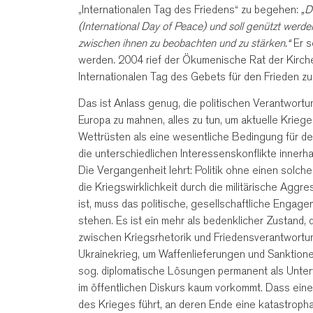
„Internationalen Tag des Friedens“ zu begehen:
„D
(International Day of Peace) und soll genützt werde
zwischen ihnen zu beobachten und zu stärken.“
Er s
werden. 2004 rief der Ökumenische Rat der Kirche
Internationalen Tag des Gebets für den Frieden z
Das ist Anlass genug, die politischen Verantwortun
Europa zu mahnen, alles zu tun, um aktuelle Kriege
Wettrüsten als eine wesentliche Bedingung für den 
die unterschiedlichen Interessenskonflikte innerh
Die Vergangenheit lehrt: Politik ohne einen solch
die Kriegswirklichkeit durch die militärische Agg
ist, muss das politische, gesellschaftliche Enga
stehen. Es ist ein mehr als bedenklicher Zustand, 
zwischen Kriegsrhetorik und Friedensverantwortun
Ukrainekrieg, um Waffenlieferungen und Sanktion
sog. diplomatische Lösungen permanent als Unterw
im öffentlichen Diskurs kaum vorkommt. Dass eine 
des Krieges führt, an deren Ende eine katastropha