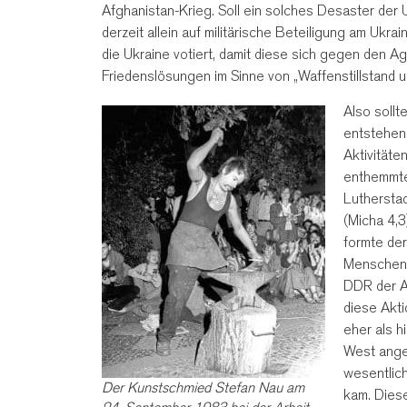
Afghanistan-Krieg. Soll ein solches Desaster der 
derzeit allein auf militärische Beteiligung am Ukra
die Ukraine votiert, damit diese sich gegen den A
Friedenslösungen im Sinne von „Waffenstillstand u
Also sollt
entstehen,
Aktivitäte
enthemmte
Lutherstad
(Micha 4,3
formte de
Menschen e
DDR der 
diese Akti
eher als 
West ange
wesentlich
Der Kunstschmied Stefan Nau am
kam. Diese