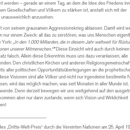
t werden – gerade an einem Tag, an dem die Idee des Friedens inn
en Gesellschaften und Völkern zu stärken ist, anstatt sich mit der
s unausweichlich anzusehen.
ht von seinem grausamen Aggressionskrieg ablassen. Damit wird we
en nur einem Zweck: all das zu zerstören, was uns Menschen eigentl
w York:
„In den 1.000 Milliarden, die in diesem Jahr weltweit für Rüst
lionen unserer Mitmenschen.“
*
Diese Einsicht wird auch durch keine
atz falsch. Allein diese Erkenntnis muss uns dazu veranlassen, alle
nden. Den christlichen Kirchen und anderen Religionsgemeinschafte
eits aller politischen Opportunitätsüberlegungen an die prophetisch
iese Visionen sind alle Völker und nicht nur irgendeine bestimmte 
sen, wird das möglich machen, was seit Monaten in aller Munde ist,
tenwende. Denn derzeit bewegen wir uns weitgehend auf den ausget
kommen aber nur dann zustande, wenn sich Vision und Wirklichkeit
ren!
____________________
es „Dritte-Welt-Preis“ durch die Vereinten Nationen am 25. April 19