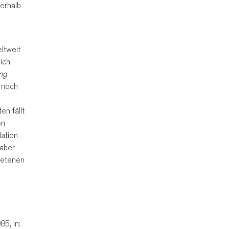
erhalb
ltweit
ich
ung
n noch
n fällt
en
Nation
 aber
retenen
85, in: