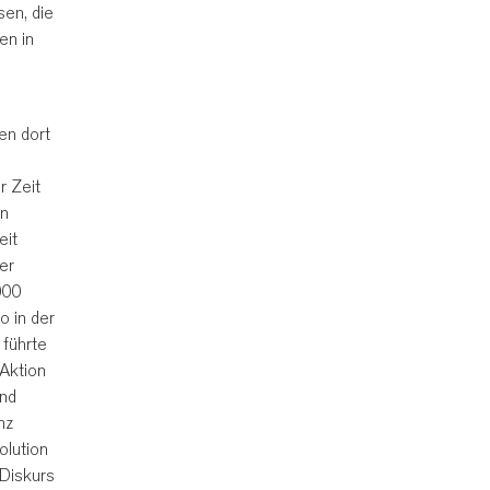
sen, die
en in
en dort
r Zeit
in
eit
er
000
o in der
 führte
 Aktion
und
nz
olution
 Diskurs