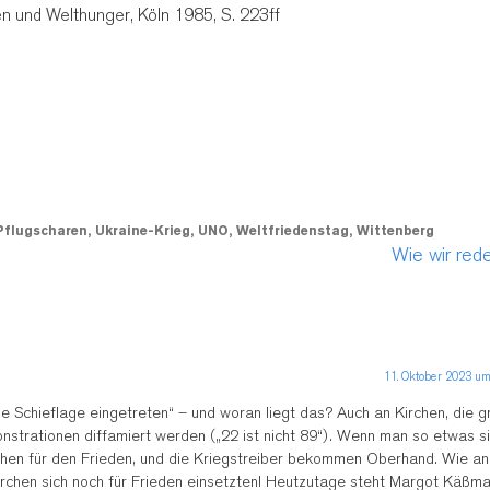
en und Welthunger, Köln 1985, S. 223ff
Pflugscharen
,
Ukraine-Krieg
,
UNO
,
Weltfriedenstag
,
Wittenberg
Wie wir re
11. Oktober 2023 um
iche Schieflage eingetreten“ – und woran liegt das? Auch an Kirchen, die 
strationen diffamiert werden („22 ist nicht 89“). Wenn man so etwas si
en für den Frieden, und die Kriegstreiber bekommen Oberhand. Wie an
irchen sich noch für Frieden einsetzten! Heutzutage steht Margot Käßma