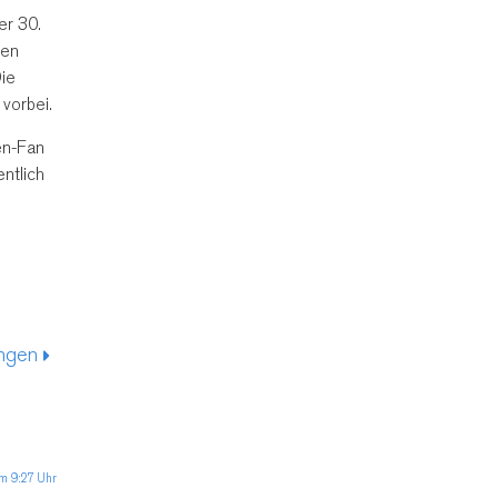
er 30.
den
Die
 vorbei.
en-Fan
ntlich
ingen
m 9:27 Uhr