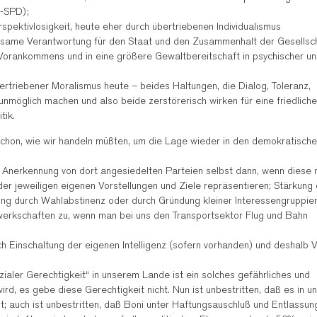
-SPD);
spektivlosigkeit, heute eher durch übertriebenen Individualismus
nsame Verantwortung für den Staat und den Zusammenhalt der Gesellsch
orankommens und in eine größere Gewaltbereitschaft in psychischer u
ertriebener Moralismus heute – beides Haltungen, die Dialog, Toleranz,
möglich machen und also beide zerstörerisch wirken für eine friedliche
tik.
 schon, wie wir handeln müßten, um die Lage wieder in den demokratische
Anerkennung von dort angesiedelten Parteien selbst dann, wenn diese 
der jeweiligen eigenen Vorstellungen und Ziele repräsentieren; Stärkung 
ung durch Wahlabstinenz oder durch Gründung kleiner Interessengruppie
ewerkschaften zu, wenn man bei uns den Transportsektor Flug und Bahn
h Einschaltung der eigenen Intelligenz (sofern vorhanden) und deshalb 
ialer Gerechtigkeit“ in unserem Lande ist ein solches gefährliches und
wird, es gebe diese Gerechtigkeit nicht. Nun ist unbestritten, daß es in 
bt; auch ist unbestritten, daß Boni unter Haftungsauschluß und Entlassun