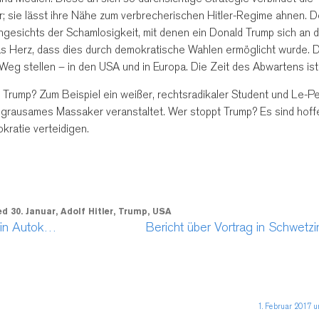
r; sie lässt ihre Nähe zum verbrecherischen Hitler-Regime ahnen. D
ngesichts der Schamlosigkeit, mit denen ein Donald Trump sich an 
das Herz, dass dies durch demokratische Wahlen ermöglicht wurde. 
n Weg stellen – in den USA und in Europa. Die Zeit des Abwartens ist
t Trump? Zum Beispiel ein weißer, rechtsradikaler Student und Le-P
grausames Massaker veranstaltet. Wer stoppt Trump? Es sind hoffe
kratie verteidigen.
ed
30. Januar
,
Adolf Hitler
,
Trump
,
USA
Von wegen „America First“: Trump First – ein Autokrat legt die Axt an die Demokratie
Bericht über Vortrag in Schwetz
1. Februar 2017 u