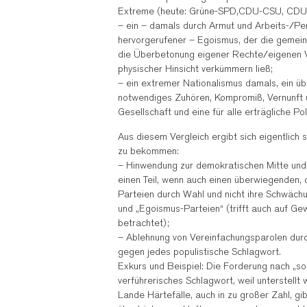
Extreme (heute: Grüne-SPD,CDU-CSU, CDU
– ein – damals durch Armut und Arbeits-/Per
hervorgerufener – Egoismus, der die gemei
die Überbetonung eigener Rechte/eigenen V
physischer Hinsicht verkümmern ließ;
– ein extremer Nationalismus damals, ein üb
notwendiges Zuhören, Kompromiß, Vernunft un
Gesellschaft und eine für alle erträgliche Poli
Aus diesem Vergleich ergibt sich eigentlich
zu bekommen:
– Hinwendung zur demokratischen Mitte und 
einen Teil, wenn auch einen überwiegenden, 
Parteien durch Wahl und nicht ihre Schwäch
und „Egoismus-Parteien“ (trifft auch auf G
betrachtet);
– Ablehnung von Vereinfachungsparolen durc
gegen jedes populistische Schlagwort.
Exkurs und Beispiel: Die Forderung nach „soz
verführerisches Schlagwort, weil unterstellt 
Lande Härtefälle, auch in zu großer Zahl, gi