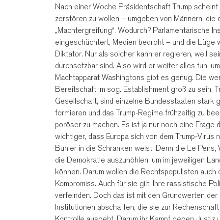
Nach einer Woche Präsidentschaft Trump scheint
zerstören zu wollen – umgeben von Männern, die da
„Machtergreifung“. Wodurch? Parlamentarische Ins
eingeschüchtert, Medien bedroht – und die Lüge wir
Diktator. Nur als solcher kann er regieren, weil se
durchsetzbar sind. Also wird er weiter alles tun, 
Machtapparat Washingtons gibt es genug. Die weni
Bereitschaft im sog. Establishment groß zu sein, T
Gesellschaft, sind einzelne Bundesstaaten stark 
formieren und das Trump-Regime frühzeitig zu be
poröser zu machen. Es ist ja nur noch eine Frage 
wichtiger, dass Europa sich von dem Trump-Virus n
Buhler in die Schranken weist. Denn die Le Pens, 
die Demokratie auszuhöhlen, um im jeweiligen Land
können. Darum wollen die Rechtspopulisten auch di
Kompromiss. Auch für sie gilt: Ihre rassistische Po
verfeinden. Doch das ist mit den Grundwerten der
Institutionen abschaffen, die sie zur Rechenscha
Kontrolle ausgeht. Darum ihr Kampf gegen Justiz u