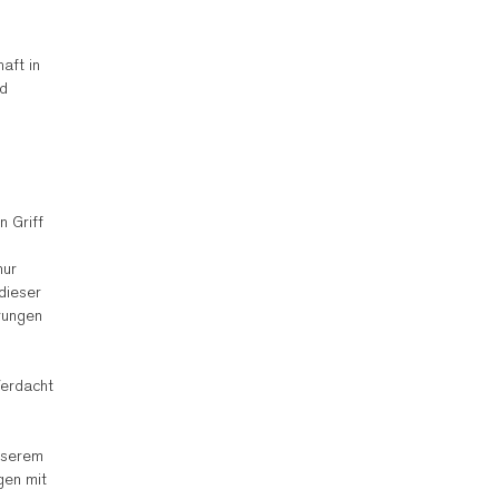
aft in
nd
n Griff
nur
dieser
rungen
Verdacht
unserem
gen mit