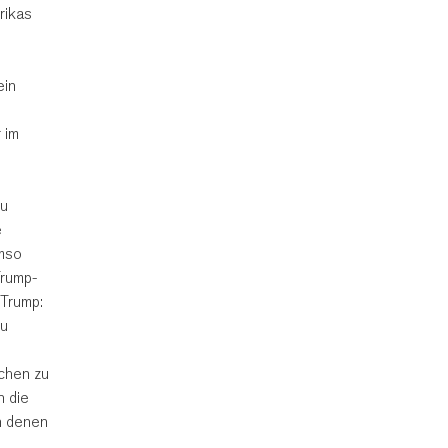
rikas
ein
 im
zu
e
Umso
Trump-
 Trump:
zu
schen zu
n die
n denen