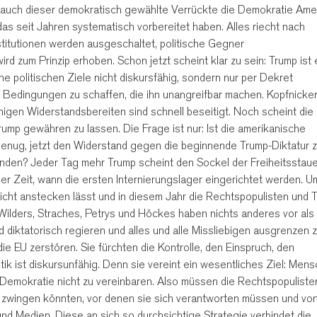
 auch dieser demokratisch gewählte Verrückte die Demokratie Ame
s seit Jahren systematisch vorbereitet haben. Alles riecht nach
titutionen werden ausgeschaltet, politische Gegner
d zum Prinzip erhoben. Schon jetzt scheint klar zu sein: Trump ist 
ine politischen Ziele nicht diskursfähig, sondern nur per Dekret
um Bedingungen zu schaffen, die ihn unangreifbar machen. Kopfnicker
gen Widerstandsbereiten sind schnell beseitigt. Noch scheint die
rump gewähren zu lassen. Die Frage ist nur: Ist die amerikanische
genug, jetzt den Widerstand gegen die beginnende Trump-Diktatur 
enden? Jeder Tag mehr Trump scheint den Sockel der Freiheitsstau
der Zeit, wann die ersten Internierungslager eingerichtet werden. 
icht anstecken lässt und in diesem Jahr die Rechtspopulisten und 
Wilders, Straches, Petrys und Höckes haben nichts anderes vor als
 diktatorisch regieren und alles und alle Missliebigen ausgrenzen 
e EU zerstören. Sie fürchten die Kontrolle, den Einspruch, den
litik ist diskursunfähig. Denn sie vereint ein wesentliches Ziel: Men
 Demokratie nicht zu vereinbaren. Also müssen die Rechtspopuliste
ft zwingen könnten, vor denen sie sich verantworten müssen und vo
nd Medien. Diese an sich so durchsichtige Strategie verbindet die