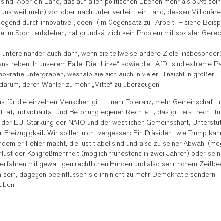
ind. Aber ein Land, das auf allen politischen Ebenen mehr als 50% sei
s weit mehr) von oben nach unten verteilt, ein Land, dessen Millionäre
iegend durch innovative „Ideen“ (im Gegensatz zu „Arbeit“ – siehe Beisp
ie im Sport entstehen, hat grundsätzlich kein Problem mit sozialer Gerech
untereinander auch dann, wenn sie teilweise andere Ziele, insbesonder
treben. In unserem Falle: Die „Linke“ sowie die „AfD“ sind extreme Pa
kratie untergraben, weshalb sie sich auch in vieler Hinsicht in großer
darum, deren Wähler zu mehr „Mitte“ zu überzeugen.
Was für die einzelnen Menschen gilt – mehr Toleranz, mehr Gemeinschaft,
tät, Individualität und Betonung eigener Rechte –, das gilt erst recht fü
ng der EU, Stärkung der NATO und der westlichen Gemeinschaft, Unterstü
Freizügigkeit. Wir sollten nicht vergessen: Ein Präsident wie Trump kann
dem er Fehler macht, die justitiabel sind und also zu seiner Abwahl (mög
rlust der Kongreßmehrheit (möglich frühestens in zwei Jahren) oder sein
rfahren mit gewaltigen rechtlichen Hürden und also sehr hohem Zeitbed
ein, dagegen beeinflussen sie ihn nicht zu mehr Demokratie sondern
auben.