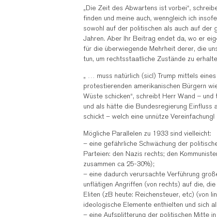
„Die Zeit des Abwartens ist vorbei“, schrei
finden und meine auch, wenngleich ich insof
sowohl auf der politischen als auch auf der 
Jahren. Aber Ihr Beitrag endet da, wo er ei
für die überwiegende Mehrheit derer, die un
tun, um rechtsstaatliche Zustände zu erhalt
„ … muss natürlich (sic!) Trump mittels ei
protestierenden amerikanischen Bürgern wie
Wüste schicken“, schreibt Herr Wand – und 
und als hätte die Bundesregierung Einfluss
schickt – welch eine unnütze Vereinfachung!
Mögliche Parallelen zu 1933 sind vielleicht:
– eine gefährliche Schwächung der politisch
Parteien: den Nazis rechts; den Kommunisten,
zusammen ca 25-30%);
– eine dadurch verursachte Verführung großer
unflätigen Angriffen (von rechts) auf die, d
Eliten (zB heute: Reichensteuer, etc) (von lin
ideologische Elemente enthielten und sich a
– eine Aufsplitterung der politischen Mitte 