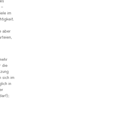
nes
 –
iele im
tigkeit.
e aber
rteien,
 mehr
r die
tzung
 sich im
lich in
er
arf);