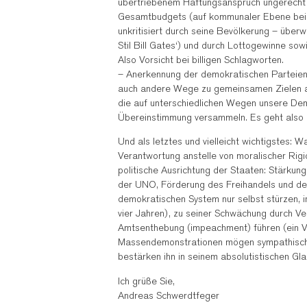
übertriebenem Haftungsanspruch ungerecht s
Gesamtbudgets (auf kommunaler Ebene bei un
unkritisiert durch seine Bevölkerung – überw
Stil Bill Gates‘) und durch Lottogewinne sow
Also Vorsicht bei billigen Schlagworten.
– Anerkennung der demokratischen Parteien 
auch andere Wege zu gemeinsamen Zielen ans
die auf unterschiedlichen Wegen unsere Demo
Übereinstimmung versammeln. Es geht also 
Und als letztes und vielleicht wichtigstes: 
Verantwortung anstelle von moralischer Rigidi
politische Ausrichtung der Staaten: Stärku
der UNO, Förderung des Freihandels und der 
demokratischen System nur selbst stürzen, in
vier Jahren), zu seiner Schwächung durch Ve
Amtsenthebung (impeachment) führen (ein Ve
Massendemonstrationen mögen sympathisch s
bestärken ihn in seinem absolutistischen Gl
Ich grüße Sie,
Andreas Schwerdtfeger