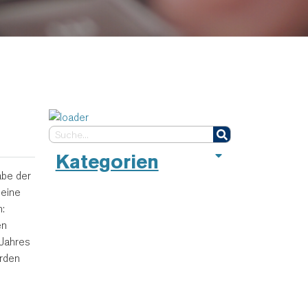
Kategorien
abe der
 eine
:
en
 Jahres
urden