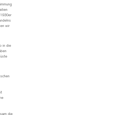
stimmung
atien
n 1930er
andelns
en wir
 in die
aben
Wüste
ischen
it
che
nsam die