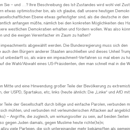
ben Sie – und …? Ihre Beschreibung des Ist-Zustandes wird wohl viel Zu
ern etwas optimistischer bin, als ich glaube, daß unsere heutigen Demokr
gesellschaftlichen Ebene etwas gefestigter sind, als die deutsche in de
gentlich anfangen müßte, nämlich bei den konkreten Möglichkeiten des H
sere westlichen Demokratien erhalten und fördern wollen. Was also könn
en und die ewigen Vereinfacher im Zaum zu halten?
nes impeachments abgewählt werden. Die Bundesregierung muss sich den
 auch den Bürgern anderer Staaten anschließen und dieses Unheil Trump
tut unbedarft so, als wäre ein impeachment-Verfahren so mal eben zu h
 auf die Wahl/Abwahl eines US-Präsidenten, den man schnell mal in die 
en Mitte und eine Hinwendung großer Teile der Bevölkerung zu extremist
 der USPD, Spartakus, etc, links (heute ähnlich: Die „Linke“ und AfD mit
 Teile der Gesellschaft durch billige und einfache Parolen, verbunden m
ie sich mühten, und verbunden mit verleumderischen Attacken auf angebli
ks) – Angriffe, die zugleich, um wirkungsvoller zu sein, auf beiden Seiten
lso gegen Juden damals, gegen Muslime heute richte(te)n;
in allzu viele Parteien, die sich untereinander mehr bekämpften als gemei