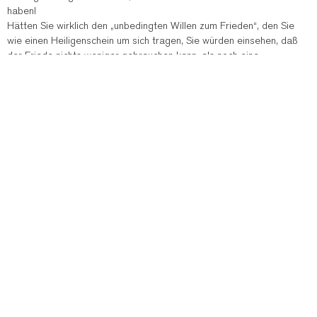
haben!
Hätten Sie wirklich den „unbedingten Willen zum Frieden“, den Sie
wie einen Heiligenschein um sich tragen, Sie würden einsehen, daß
der Friede nichts weniger gebrauchen kann, als noch eine
überflüssige Straßenversammlung von lauter Leuten, die darin ihre
Verantwortung erschöpfend als wahrgenommen betrachten. Der
Friede braucht Tatkraft, Initiative, Mut zu unbequemen
Entscheidungen und Güterabwägung zwischen fehlerhaften oder gar
keinen Lösungen – will sagen: Hätte man vor fünf Jahren dem
Assad-Spuk mit Gewalt ein Ende bereitet (ähnlich wie im Irak), man
hätte heute auch Terrorismus und Opfer – ja, aber die Lage wäre
ungleich weniger verzweifelt, als sie es ist. Aber Sie, Herr Wolff, und
Ihresgleichen haben damals wie heute nur hohle moralische Parolen
wie jetzt diesen Aufruf als Lösung angeboten. Die Tragödie Syriens
hätte Ehrlicheres verdient; die Menschen dort und in anderen
Kriesengebieten brauchen mehr und anderes, als Ihre billigen
Demonstrationen; die um Lösung ringenden Politiker stehen
moralisch deutlich über der Kritik der unmoralischen Schwätzer und
Lösungsverweigerer.
Ich wünsche viel Spaß bei Ihrem Leipziger Spaziergang in Sicherheit
und großes Vergnügen an dem dann tollen reinen Gewissen, das sie