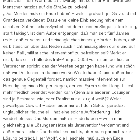
Menschen. Herr Wolff, es ist unwürdig, mit so einer Primitivität die
Menschen nutzlos auf die Straße zu locken!
„Das Morden muß ein Ende haben“ – welch‘ großartiger Satz und mit
Grandezza verkündet. Dazu eine kleine Einblendung mit einem
unnützen Gutmenschen-Symbol und dem schönen Slogan „stop killing,
start talking“. Ist dem Autor entgangen, daß man seit fünf Jahren
redet; daß er selbst und seinesgleichen immer gefordert haben, daß
es bitteschön über das Reden auch nicht hinausgehen dürfe und auf
keinen Fall „militärische Intervention“ zu betreiben sei? Merkt er
nicht, daß er im Falle des Irak-Krieges 2003 von einem politischen
Verbrechen spricht, das der Westen begangen habe (und wie schön,
daß wir Deutschen ja da eine weiße Weste haben), und daß er hier
das genaue Gegenteil fordert, nämlich massive Intervention zur
Beendigung eines Bürgerkrieges, der von Syrern selbst längst nicht
mehr friedlich beendet werden kann (denn alle anderen Lösungen
sind ja Schimäre, wie jeder Realist nur allzu gut weiß)? Welch‘
gewaltiges Gewicht – aber leider nur auf dem Sektor geradezu
unglaublicher Heuchelei – hat eine solche Aufforderung – ich
wiederhole sie: Das Morden muß ein Ende haben – wenn man
gleichzeitig alle Lösungsansätze als „Intervention“ verdammt und
außer moralischer Überheblichkeit nichts, aber auch gar nichts zur
Lösung beiträgt. Herr Wolff, die Heuchelei muß auch ein Ende