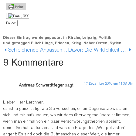
Follow
Dieser Eintrag wurde gepostet in
Kirche
,
Leipzig
,
Politik
und getagged
Flüchtlinge
,
Frieden
,
Krieg
,
Naher Osten
,
Syrien
Schleichende Anpassung: grotesk und gefährlich
Davor: Die Wirklichkeit von Weihnachten und das Reformationsjubiläum
9 Kommentare
17. Dezember 2016 um 11:03 Uhr
Andreas Schwerdtfeger
sagt:
Lieber Herr Lerchner,
es ist ja ganz lustig, wie Sie versuchen, einen Gegensatz zwischen
sich und mir aufzubauen, wo wir doch überwiegend übereinstimmen,
wenn man einmal von ein paar Verschwörungstheorien absieht,
denen Sie halt aufsitzen. Und was die Frage des „Weltpolizisten“
angeht: Es sind doch die Gutmenschen dieser Welt, die immer