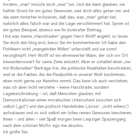
fordern, „man“ müsste doch „was“ tun. Und die dann glauben, sie
hätten Grund für ein gutes Gewissen, weil doch alles getan sei; und
die dann hinterher kritisieren, daß das, was „man“ getan hat,
natürlich alles falsch war und die Lage verschlimmert hat. Syrien ist
ein gutes Beispiel, ebenso wie Ihr konkreter Beitrag.
Und was meine „Hasstiraden“ gegen Herrn Wolff angeht, so lesen
Sie doch den blog erst, bevor Sie ihn kommentieren: Ich habe den
Politikern nicht „mangelnden Willen“ unterstellt und sie somit
verunglimpft. Herr Wolff ist ein ehrenwerter Mann, der sich vor Ort
bewundernswert für seine Ziele einsetzt. Aber er schaltet eben „nur
mit Widerwillen“ Beiträge frei, die politische Realitäten beschreiben,
weil er die Fakten, die die Realpolitik in unserer Welt bestimmen,
eben nicht gerne zur Kenntnis nimmt. Das kann ich auch verstehen;
was ich aber nicht verstehe – keine Hasstirade, sondern
Lagebeschreibung – ist, daß Menschen glauben, mit
Demonstrationen einen moralischen Unterschied zwischen sich
selbst („gut“) und den politisch Handelnden („böse“, „nicht willens“)
aufzubauen und so sich selbst ein tolles reines Gewissen bescheren.
Ihnen – und allen – viel Spaß morgen beim Leipziger Spaziergang
nach dem schönen Motto: ego me absolvo.
Ich grüße Sie,