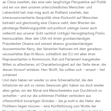
an China zweifeln, das eine sehr langfristige Perspektive auf Politik
und ein von dem unseren unterschiedliches Menschen- und
Lebensbild hat; man mag auch an Rußland zweifeln, das
interessenorientierte Geopolitik ohne Rücksicht auf Menschen
betreibt und gleichzeitig eine Chance sieht, dem Westen die
jahrelange Belehrungspolitik und politisch unkluge (wenn auch
vielleicht aus unserer Sicht sachlich richtige) Verunglimpfung Putins
heimzuzahlen. Aber den USA mit ihrem grundanständigen
Präsidenten Obama und seinem ebenso grundanständigen
Aussenminister Kerry, den Vereinten Nationen mit dem geradezu
verzweifelten Ban Ki-Moon, schließlich der EU mit allen ihren
Repräsentanten in Kommission, Rat und Parlament mangelnden
Willen zu attestieren, ist Charakterlosigkeit auf der Seite derer, die
diesen Vorwurf erheben. Herr Wolff, Sie sollten sich – erneut – tief
schämen!
Und dann haben wir wieder so eine Scheinaktivität, die den
Initiatoren ein ach so reines Gewissen gibt, haben sie doch wieder
alles getan, um der Moral und Menschenliebe zum Durchbruch zu
verhelfen – und nur die schlimmen Politiker verhindern aus
offensichtlich bösartigen Gründen – die ja wohl in der Natur des
Politikers liegen müssen – eine Konfliktlösung zum Wohle der