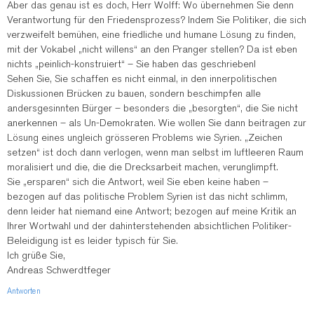
Aber das genau ist es doch, Herr Wolff: Wo übernehmen Sie denn
Verantwortung für den Friedensprozess? Indem Sie Politiker, die sich
verzweifelt bemühen, eine friedliche und humane Lösung zu finden,
mit der Vokabel „nicht willens“ an den Pranger stellen? Da ist eben
nichts „peinlich-konstruiert“ – Sie haben das geschrieben!
Sehen Sie, Sie schaffen es nicht einmal, in den innerpolitischen
Diskussionen Brücken zu bauen, sondern beschimpfen alle
andersgesinnten Bürger – besonders die „besorgten“, die Sie nicht
anerkennen – als Un-Demokraten. Wie wollen Sie dann beitragen zur
Lösung eines ungleich grösseren Problems wie Syrien. „Zeichen
setzen“ ist doch dann verlogen, wenn man selbst im luftleeren Raum
moralisiert und die, die die Drecksarbeit machen, verunglimpft.
Sie „ersparen“ sich die Antwort, weil Sie eben keine haben –
bezogen auf das politische Problem Syrien ist das nicht schlimm,
denn leider hat niemand eine Antwort; bezogen auf meine Kritik an
Ihrer Wortwahl und der dahinterstehenden absichtlichen Politiker-
Beleidigung ist es leider typisch für Sie.
Ich grüße Sie,
Andreas Schwerdtfeger
Antworten