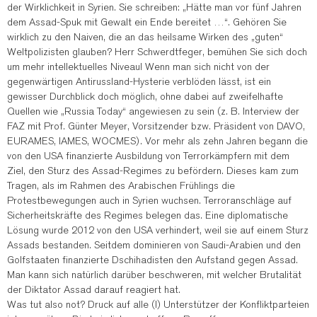
der Wirklichkeit in Syrien. Sie schreiben: „Hätte man vor fünf Jahren
dem Assad-Spuk mit Gewalt ein Ende bereitet …“. Gehören Sie
wirklich zu den Naiven, die an das heilsame Wirken des „guten“
Weltpolizisten glauben? Herr Schwerdtfeger, bemühen Sie sich doch
um mehr intellektuelles Niveau! Wenn man sich nicht von der
gegenwärtigen Antirussland-Hysterie verblöden lässt, ist ein
gewisser Durchblick doch möglich, ohne dabei auf zweifelhafte
Quellen wie „Russia Today“ angewiesen zu sein (z. B. Interview der
FAZ mit Prof. Günter Meyer, Vorsitzender bzw. Präsident von DAVO,
EURAMES, IAMES, WOCMES). Vor mehr als zehn Jahren begann die
von den USA finanzierte Ausbildung von Terrorkämpfern mit dem
Ziel, den Sturz des Assad-Regimes zu befördern. Dieses kam zum
Tragen, als im Rahmen des Arabischen Frühlings die
Protestbewegungen auch in Syrien wuchsen. Terroranschläge auf
Sicherheitskräfte des Regimes belegen das. Eine diplomatische
Lösung wurde 2012 von den USA verhindert, weil sie auf einem Sturz
Assads bestanden. Seitdem dominieren von Saudi-Arabien und den
Golfstaaten finanzierte Dschihadisten den Aufstand gegen Assad.
Man kann sich natürlich darüber beschweren, mit welcher Brutalität
der Diktator Assad darauf reagiert hat.
Was tut also not? Druck auf alle (!) Unterstützer der Konfliktparteien