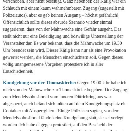
verschoben, aber nicht beseitigt. Ganz nebenbei: der Käfig war ein
Schlauch mit einem kaum wahrnehmbaren Zugang (zugestellt mit
Polizeiautos), aber es gab keinen Ausgang – höchst gefährlich!
Offensichtlich sollte dieses absurde Szenario wieder einmal
suggerieren, dass von der Mahnwache eine Gefahr ausgeht. Das
stellt nicht nur eine Beleidigung und böswillige Unterstellung der
Veranstalter dar. Es war bekannt, dass die Mahnwache um 19.30
Uhr beendet sein wird. Dieser Käfig kann nur als eine Provokation
gewertet werden, die Menschen einschüchtern soll. Gegen dieses
völlig unangemessene Vorgehen protestiere ich in aller
Entschiedenheit.
Kundgebung vor der Thomaskirche:
Gegen 19.00 Uhr habe ich
mich von der Mahnwache zur Thomaskirche begeben. Der Zugang
zum Mendelssohn-Portal vom inneren Dittrichring aus war
abgesperrt, auch befand sich mitten auf dem Kundgebungsplatz ein
Container mit Absperrgittern. Einige Polizisten sagten, vor dem
Mendelssohn-Portal fände keine Kundgebung statt, sie sei verlegt
worden. Ich habe dagegen protestiert, auf den Bescheid der