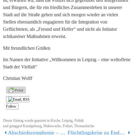
ist, erwarten wir, dass die Polizei sich gegenüber den Bürgerinnen
und Bürgern, die für ein friedliches Zusammenleben in unserer
Stadt auf die Straße gehen und sich morgen wieder an vielen
Stellen ehrenamtlich engagieren für die Integration von
Geflüchteten, als „Freund und Helfer“ und nicht als Initiator
schikanöser Maßnahmen erweist.
Mit freundlichen Grüßen
Im Namen der Initiative „Willkommen in Leipzig – eine weltoffene
Stadt der Vielfalt“
Christian Wolff
Follow
Dieser Eintrag wurde gepostet in
Kirche
,
Leipzig
,
Politik
und getagged
Kundgebung
,
Mahnwache
,
Polizei
,
Thomaskirche
Abschiedssymphonie – eine kritische Nachlese zum Festakt „800 Jahre Dresdner Kreuzchor“
Flüchtlingskrise zu Ende? – Von wegen!