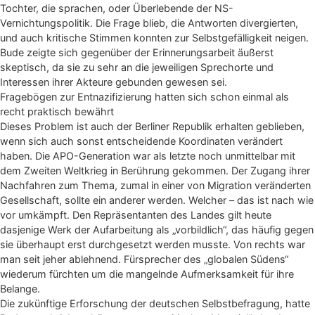
Tochter, die sprachen, oder Überlebende der NS-
Vernichtungspolitik. Die Frage blieb, die Antworten divergierten,
und auch kritische Stimmen konnten zur Selbstgefälligkeit neigen.
Bude zeigte sich gegenüber der Erinnerungsarbeit äußerst
skeptisch, da sie zu sehr an die jeweiligen Sprechorte und
Interessen ihrer Akteure gebunden gewesen sei.
Fragebögen zur Entnazifizierung hatten sich schon einmal als
recht praktisch bewährt
Dieses Problem ist auch der Berliner Republik erhalten geblieben,
wenn sich auch sonst entscheidende Koordinaten verändert
haben. Die APO-Generation war als letzte noch unmittelbar mit
dem Zweiten Weltkrieg in Berührung gekommen. Der Zugang ihrer
Nachfahren zum Thema, zumal in einer von Migration veränderten
Gesellschaft, sollte ein anderer werden. Welcher – das ist nach wie
vor umkämpft. Den Repräsentanten des Landes gilt heute
dasjenige Werk der Aufarbeitung als „vorbildlich“, das häufig gegen
sie überhaupt erst durchgesetzt werden musste. Von rechts war
man seit jeher ablehnend. Fürsprecher des „globalen Südens“
wiederum fürchten um die mangelnde Aufmerksamkeit für ihre
Belange.
Die zukünftige Erforschung der deutschen Selbstbefragung, hatte