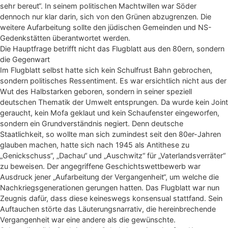
sehr bereut“. In seinem politischen Machtwillen war Söder
dennoch nur klar darin, sich von den Grünen abzugrenzen. Die
weitere Aufarbeitung sollte den jüdischen Gemeinden und NS-
Gedenkstätten überantwortet werden.
Die Hauptfrage betrifft nicht das Flugblatt aus den 80ern, sondern
die Gegenwart
Im Flugblatt selbst hatte sich kein Schulfrust Bahn gebrochen,
sondern politisches Ressentiment. Es war ersichtlich nicht aus der
Wut des Halbstarken geboren, sondern in seiner speziell
deutschen Thematik der Umwelt entsprungen. Da wurde kein Joint
geraucht, kein Mofa geklaut und kein Schaufenster eingeworfen,
sondern ein Grundverständnis negiert. Denn deutsche
Staatlichkeit, so wollte man sich zumindest seit den 80er-Jahren
glauben machen, hatte sich nach 1945 als Antithese zu
„Genickschuss“, „Dachau“ und „Auschwitz“ für „Vaterlandsverräter“
zu beweisen. Der angegriffene Geschichtswettbewerb war
Ausdruck jener „Aufarbeitung der Vergangenheit“, um welche die
Nachkriegsgenerationen gerungen hatten. Das Flugblatt war nun
Zeugnis dafür, dass diese keineswegs konsensual stattfand. Sein
Auftauchen störte das Läuterungsnarrativ, die hereinbrechende
Vergangenheit war eine andere als die gewünschte.