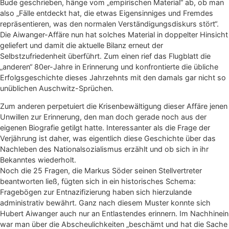
Bude geschrieben, hänge vom „empirischen Material“ ab, ob man
also „Fälle entdeckt hat, die etwas Eigensinniges und Fremdes
repräsentieren, was den normalen Verständigungsdiskurs stört“.
Die Aiwanger-Affäre nun hat solches Material in doppelter Hinsicht
geliefert und damit die aktuelle Bilanz erneut der
Selbstzufriedenheit überführt. Zum einen rief das Flugblatt die
„anderen“ 80er-Jahre in Erinnerung und konfrontierte die übliche
Erfolgsgeschichte dieses Jahrzehnts mit den damals gar nicht so
unüblichen Auschwitz-Sprüchen.
Zum anderen perpetuiert die Krisenbewältigung dieser Affäre jenen
Unwillen zur Erinnerung, den man doch gerade noch aus der
eigenen Biografie getilgt hatte. Interessanter als die Frage der
Verjährung ist daher, was eigentlich diese Geschichte über das
Nachleben des Nationalsozialismus erzählt und ob sich in ihr
Bekanntes wiederholt.
Noch die 25 Fragen, die Markus Söder seinen Stellvertreter
beantworten ließ, fügten sich in ein historisches Schema:
Fragebögen zur Entnazifizierung haben sich hierzulande
administrativ bewährt. Ganz nach diesem Muster konnte sich
Hubert Aiwanger auch nur an Entlastendes erinnern. Im Nachhinein
war man über die Abscheulichkeiten „beschämt und hat die Sache