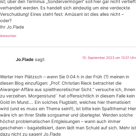
ist; über den Terminus „Sondervermögen“ soll hier gar nicht vertieft
verhandelt werden. Es handelt sich eindeutig um eine verdeckte
Verschuldung! Eines steht fest: Amüsant ist dies alles nicht –
oder?
Ihr Jo.Flade
Antworten
10. September 2023 um 13:51 Uhr
Jo.Flade
sagt:
Werter Herr Plätzsch – wenn Sie 0:04 h in der Früh (?) meinen in
diesen Blog einzufügen: „Prof. Christian Rieck betrachtet die
Aiwanger-Affäre aus spieltheoretischer Sicht.“ versuche ich, Ihnen
zu verzeihen. Morgenstund` hat offensichtlich in diesem Falle kein
Gold im Mund…. Ein solches Flugblatt, welches hier thematisiert
wird (und es muss ein Thema sein!!), ist bitte kein Spaßthema! Hier
wäre ich an Ihrer Stelle sorgsamer und überlegter. Werden solche
höchst problematischen Entgleisungen – wann auch immer
geschehen – bagatellisiert, dann lädt man Schuld auf sich. Mehr ist
dazu nicht zu sagen! Jo.Flade