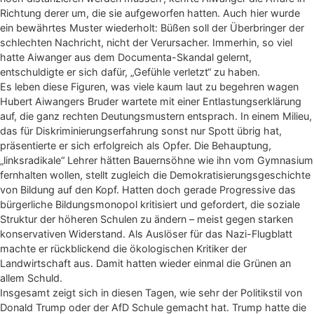
Richtung derer um, die sie aufgeworfen hatten. Auch hier wurde
ein bewährtes Muster wiederholt: Büßen soll der Überbringer der
schlechten Nachricht, nicht der Verursacher. Immerhin, so viel
hatte Aiwanger aus dem Documenta-Skandal gelernt,
entschuldigte er sich dafür, „Gefühle verletzt“ zu haben.
Es leben diese Figuren, was viele kaum laut zu begehren wagen
Hubert Aiwangers Bruder wartete mit einer Entlastungserklärung
auf, die ganz rechten Deutungsmustern entsprach. In einem Milieu,
das für Diskriminierungserfahrung sonst nur Spott übrig hat,
präsentierte er sich erfolgreich als Opfer. Die Behauptung,
„linksradikale“ Lehrer hätten Bauernsöhne wie ihn vom Gymnasium
fernhalten wollen, stellt zugleich die Demokratisierungsgeschichte
von Bildung auf den Kopf. Hatten doch gerade Progressive das
bürgerliche Bildungsmonopol kritisiert und gefordert, die soziale
Struktur der höheren Schulen zu ändern – meist gegen starken
konservativen Widerstand. Als Auslöser für das Nazi-Flugblatt
machte er rückblickend die ökologischen Kritiker der
Landwirtschaft aus. Damit hatten wieder einmal die Grünen an
allem Schuld.
Insgesamt zeigt sich in diesen Tagen, wie sehr der Politikstil von
Donald Trump oder der AfD Schule gemacht hat. Trump hatte die