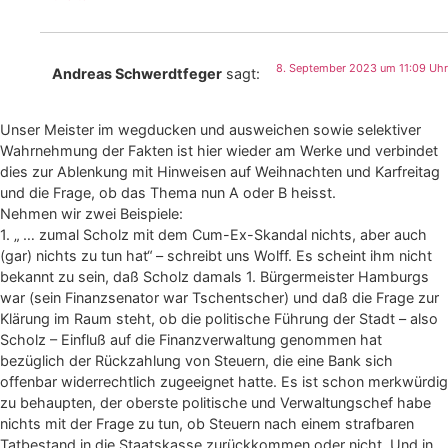
8. September 2023 um 11:09 Uhr
Andreas Schwerdtfeger
sagt:
Unser Meister im wegducken und ausweichen sowie selektiver
Wahrnehmung der Fakten ist hier wieder am Werke und verbindet
dies zur Ablenkung mit Hinweisen auf Weihnachten und Karfreitag
und die Frage, ob das Thema nun A oder B heisst.
Nehmen wir zwei Beispiele:
1. „ … zumal Scholz mit dem Cum-Ex-Skandal nichts, aber auch
(gar) nichts zu tun hat“ – schreibt uns Wolff. Es scheint ihm nicht
bekannt zu sein, daß Scholz damals 1. Bürgermeister Hamburgs
war (sein Finanzsenator war Tschentscher) und daß die Frage zur
Klärung im Raum steht, ob die politische Führung der Stadt – also
Scholz – Einfluß auf die Finanzverwaltung genommen hat
bezüglich der Rückzahlung von Steuern, die eine Bank sich
offenbar widerrechtlich zugeeignet hatte. Es ist schon merkwürdig
zu behaupten, der oberste politische und Verwaltungschef habe
nichts mit der Frage zu tun, ob Steuern nach einem strafbaren
Tatbestand in die Staatskasse zurückkommen oder nicht. Und in