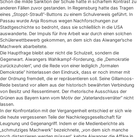
Schon die milde Sanktion der Schule hatte in scharfem Kontrast zu
anderen Fällen zuvor gestanden. In Regensburg hatte das Tragen
eines „Stoppt-Strauß“-Buttons zu einem Schulverweis geführt. In
Passau wurde Anja Rosmus wegen Nachforschungen zur
Stadtgeschichte so bedroht, dass sie schließlich in die USA
auswanderte. Der Impuls für ihre Arbeit war durch einen solchen
Schülerwettbewerb gekommen, an dem sich das Aiwanger’sche
Machwerk abarbeitete.
Die Hauptfrage bleibt aber nicht die Schulzeit, sondern die
Gegenwart. Aiwangers Wahlkampf-Forderung, die „Demokratie
zurückzuholen“, und die Rede von einer lediglich „formalen
Demokratie“ hinterlassen den Eindruck, dass er noch immer mit
der Ordnung fremdelt, die er repräsentieren soll. Seine Gillamoos-
Rede bestand vor allem aus der historisch bewährten Verbindung
von Besitz und Ressentiment. Der rhetorische Ausschluss der
Grünen aus Bayern kann vom Motiv der „Vaterlandsverräter“ nicht
lassen.
In der Konfrontation mit der Vergangenheit entschied er sich wie
die heute vergessenen Teile der Nachkriegsgesellschaft für
Leugnung und Gegenangriff. Indem er die Medienberichte als
„schmutziges Machwerk“ bezeichnete, „von dem sich manche
noch distanzieren werden müssen“, kehrte Aiwanger die Affäre in