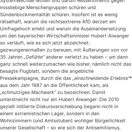
Systemwechsel wollen und darum Ressentiments gegen
missliebige Menschengruppen schüren und
Sündenbockmentalität schüren. Insofern ist es wenig
rätselhaft, warum die rechtsextreme AfD derzeit ein
Umfragehoch erlebt und warum die Auseinandersetzung
um den bayerischen Wirtschaftsminister Hubert Aiwanger
so verläuft, wie es sich jetzt abzeichnet:
gezwungenermaßen zu bereuen, mit Äußerungen von vor
35 Jahren
„Gefühle“
anderer verletzt zu haben – um dann
ganz schnell weiterzumachen wie bisher, nämlich nicht das
besagte Flugblatt, sondern die angebliche
Pressekampagne, durch die das
„einschneidende Erlebnis“
*
aus dem Jahr 1987 an die Öffentlichkeit kam, als
„schmutziges Machwerk“
zu bezeichnen. Damit
unterstreicht nicht nur ein Hubert Aiwanger: Die 2010
gezielt initiierte Diskursverschiebung begann nicht in
einem extremistischen Lager, sondern in den
Wohnzimmern (und Amtsstuben) wohliger Bürgerlichkeit
unserer Gesellschaft – so wie sich der Antisemitismus,