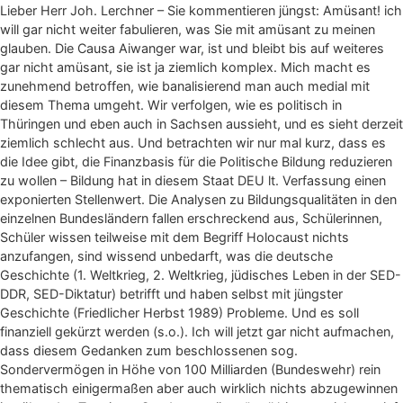
Lieber Herr Joh. Lerchner – Sie kommentieren jüngst: Amüsant! ich
will gar nicht weiter fabulieren, was Sie mit amüsant zu meinen
glauben. Die Causa Aiwanger war, ist und bleibt bis auf weiteres
gar nicht amüsant, sie ist ja ziemlich komplex. Mich macht es
zunehmend betroffen, wie banalisierend man auch medial mit
diesem Thema umgeht. Wir verfolgen, wie es politisch in
Thüringen und eben auch in Sachsen aussieht, und es sieht derzeit
ziemlich schlecht aus. Und betrachten wir nur mal kurz, dass es
die Idee gibt, die Finanzbasis für die Politische Bildung reduzieren
zu wollen – Bildung hat in diesem Staat DEU lt. Verfassung einen
exponierten Stellenwert. Die Analysen zu Bildungsqualitäten in den
einzelnen Bundesländern fallen erschreckend aus, Schülerinnen,
Schüler wissen teilweise mit dem Begriff Holocaust nichts
anzufangen, sind wissend unbedarft, was die deutsche
Geschichte (1. Weltkrieg, 2. Weltkrieg, jüdisches Leben in der SED-
DDR, SED-Diktatur) betrifft und haben selbst mit jüngster
Geschichte (Friedlicher Herbst 1989) Probleme. Und es soll
finanziell gekürzt werden (s.o.). Ich will jetzt gar nicht aufmachen,
dass diesem Gedanken zum beschlossenen sog.
Sondervermögen in Höhe von 100 Milliarden (Bundeswehr) rein
thematisch einigermaßen aber auch wirklich nichts abzugewinnen