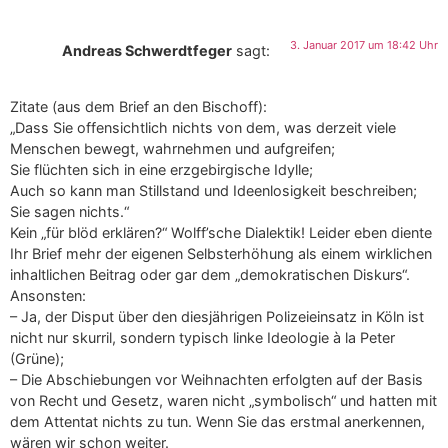
3. Januar 2017 um 18:42 Uhr
Andreas Schwerdtfeger
sagt:
Zitate (aus dem Brief an den Bischoff):
„Dass Sie offensichtlich nichts von dem, was derzeit viele
Menschen bewegt, wahrnehmen und aufgreifen;
Sie flüchten sich in eine erzgebirgische Idylle;
Auch so kann man Stillstand und Ideenlosigkeit beschreiben;
Sie sagen nichts.“
Kein „für blöd erklären?“ Wolff’sche Dialektik! Leider eben diente
Ihr Brief mehr der eigenen Selbsterhöhung als einem wirklichen
inhaltlichen Beitrag oder gar dem „demokratischen Diskurs“.
Ansonsten:
– Ja, der Disput über den diesjährigen Polizeieinsatz in Köln ist
nicht nur skurril, sondern typisch linke Ideologie à la Peter
(Grüne);
– Die Abschiebungen vor Weihnachten erfolgten auf der Basis
von Recht und Gesetz, waren nicht „symbolisch“ und hatten mit
dem Attentat nichts zu tun. Wenn Sie das erstmal anerkennen,
wären wir schon weiter.