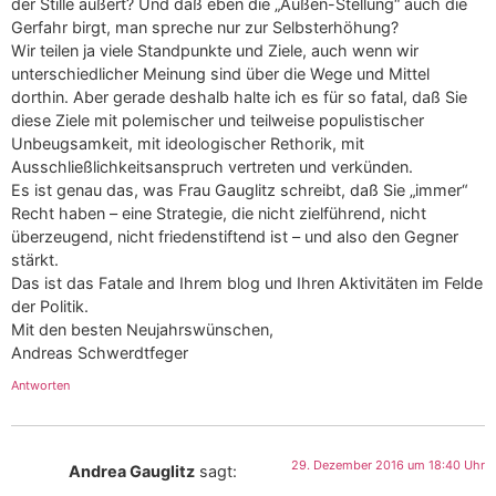
der Stille äußert? Und daß eben die „Außen-Stellung“ auch die
Gerfahr birgt, man spreche nur zur Selbsterhöhung?
Wir teilen ja viele Standpunkte und Ziele, auch wenn wir
unterschiedlicher Meinung sind über die Wege und Mittel
dorthin. Aber gerade deshalb halte ich es für so fatal, daß Sie
diese Ziele mit polemischer und teilweise populistischer
Unbeugsamkeit, mit ideologischer Rethorik, mit
Ausschließlichkeitsanspruch vertreten und verkünden.
Es ist genau das, was Frau Gauglitz schreibt, daß Sie „immer“
Recht haben – eine Strategie, die nicht zielführend, nicht
überzeugend, nicht friedenstiftend ist – und also den Gegner
stärkt.
Das ist das Fatale and Ihrem blog und Ihren Aktivitäten im Felde
der Politik.
Mit den besten Neujahrswünschen,
Andreas Schwerdtfeger
Antworten
29. Dezember 2016 um 18:40 Uhr
Andrea Gauglitz
sagt: