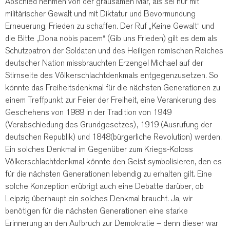
Abschied nehmen von der grausamen Mär, als sei nur mit
militärischer Gewalt und mit Diktatur und Bevormundung
Erneuerung, Frieden zu schaffen. Der Ruf „Keine Gewalt“ und
die Bitte „Dona nobis pacem“ (Gib uns Frieden) gilt es dem als
Schutzpatron der Soldaten und des Heiligen römischen Reiches
deutscher Nation missbrauchten Erzengel Michael auf der
Stirnseite des Völkerschlachtdenkmals entgegenzusetzen. So
könnte das Freiheitsdenkmal für die nächsten Generationen zu
einem Treffpunkt zur Feier der Freiheit, eine Verankerung des
Geschehens von 1989 in der Tradition von 1949
(Verabschiedung des Grundgesetzes), 1919 (Ausrufung der
deutschen Republik) und 1848(bürgerliche Revolution) werden.
Ein solches Denkmal im Gegenüber zum Kriegs-Koloss
Völkerschlachtdenkmal könnte den Geist symbolisieren, den es
für die nächsten Generationen lebendig zu erhalten gilt. Eine
solche Konzeption erübrigt auch eine Debatte darüber, ob
Leipzig überhaupt ein solches Denkmal braucht. Ja, wir
benötigen für die nächsten Generationen eine starke
Erinnerung an den Aufbruch zur Demokratie – denn dieser war