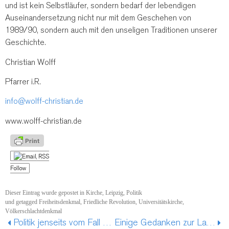
und ist kein Selbstläufer, sondern bedarf der lebendigen
Auseinandersetzung nicht nur mit dem Geschehen von
1989/90, sondern auch mit den unseligen Traditionen unserer
Geschichte.
Christian Wolff
Pfarrer i.R.
info@wolff-christian.de
www.wolff-christian.de
Follow
Dieser Eintrag wurde gepostet in
Kirche
,
Leipzig
,
Politik
und getagged
Freiheitsdenkmal
,
Friedliche Revolution
,
Universitätskirche
,
Völkerschlachtdenkmal
Politik jenseits vom Fall Edathy
Einige Gedanken zur Lage in der Ukraine