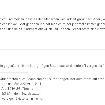
nicht und meinen, dass es den Menschen Gesundheit garantiert. Aber „k
 solche ist von Gott gegeben (so hat man es früher jedenfalls immer gese
inder, und kein Grundrecht auf Glück und Frieden. Grundrechte sind Abw
 gegenüber einem übergriffigen Staat, das wird heute oft vergessen.“
__________________
Grundrechte auch Ansprüche der Bürger gegenüber dem Staat auf staatl
orge und Schutz); Art. 12 I 1
 Art. 19 IV GG (Rechts-
 I GG iVm. dem Sozialstaats-
enwürdigen Existenzminimums.