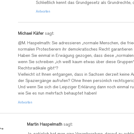
Schließlich kennt das Grundgesetz als Grundrechte, d
Antworten
Michael Käfer
sagt:
@M. Haspelmath: Sie adressieren „normale Menschen, die fried
normalen Protestierern ihr demokratisches Recht garantieren
Haben Sie einmal in Erwägung gezogen, dass diese „normalen“ 
wenn Sie schreiben „ich weiß kaum etwas über diese Gruppen“,
Rechtsradikale gibt“?
Vielleicht ist Ihnen entgangen, dass in Sachsen derzeit kein
der Spaziergänge aufrufen? Ohne Ihnen persönlich rechtsgerich
Und wenn Sie sich die Leipziger Erklärung dann noch einmal ru
wie Sie es nun mehrfach behauptet haben!
Antworten
Martin Haspelmath
sagt:
Ja, natürlich hat man eine Verantwortung, darauf zu ach