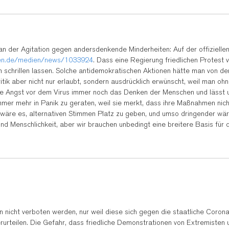
 an der Agitation gegen andersdenkende Minderheiten: Auf der offizielle
sen.de/medien/news/1033924
. Dass eine Regierung friedlichen Protest v
n schrillen lassen. Solche antidemokratischen Aktionen hätte man von 
itik aber nicht nur erlaubt, sondern ausdrücklich erwünscht, weil man o
e Angst vor dem Virus immer noch das Denken der Menschen und lässt uns
immer mehr in Panik zu geraten, weil sie merkt, dass ihre Maßnahmen nic
re es, alternativen Stimmen Platz zu geben, und umso dringender wäre
 und Menschlichkeit, aber wir brauchen unbedingt eine breitere Basis für 
n nicht verboten werden, nur weil diese sich gegen die staatliche Corona
rurteilen. Die Gefahr, dass friedliche Demonstrationen von Extremisten 