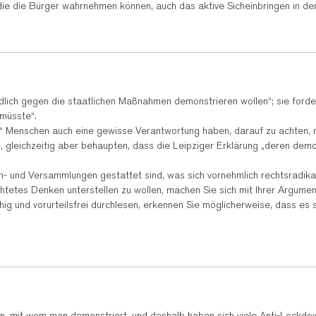
ie die Bürger wahrnehmen können, auch das aktive Sicheinbringen in den S
lich gegen die staatlichen Maßnahmen demonstrieren wollen“; sie fordern
 müsste“.
Menschen auch eine gewisse Verantwortung haben, darauf zu achten, mit
 gleichzeitig aber behaupten, dass die Leipziger Erklärung „deren demo
e An- und Versammlungen gestattet sind, was sich vornehmlich rechtsrad
tetes Denken unterstellen zu wollen, machen Sie sich mit Ihrer Argumenta
hig und vorurteilsfrei durchlesen, erkennen Sie möglicherweise, dass es
ten, mit wem man demonstriert, und deshalb haben sich viele Anti-Lock