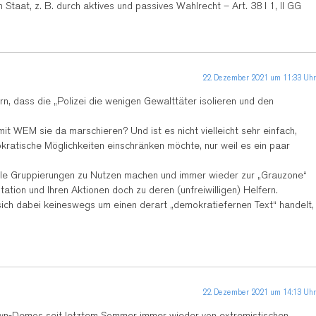
taat, z. B. durch aktives und passives Wahlrecht – Art. 38 I 1, II GG
22. Dezember 2021 um 11:33 Uhr
, dass die „Polizei die wenigen Gewalttäter isolieren und den
 WEM sie da marschieren? Und ist es nicht vielleicht sehr einfach,
kratische Möglichkeiten einschränken möchte, nur weil es ein paar
ikale Gruppierungen zu Nutzen machen und immer wieder zur „Grauzone“
tion und Ihren Aktionen doch zu deren (unfreiwilligen) Helfern.
 sich dabei keineswegs um einen derart „demokratiefernen Text“ handelt,
22. Dezember 2021 um 14:13 Uhr
down-Demos seit letztem Sommer immer wieder von extremistischen