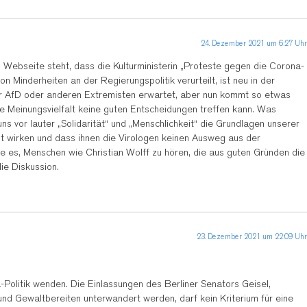
24. Dezember 2021 um 6:27 Uhr
n Webseite steht, dass die Kulturministerin „Proteste gegen die Corona-
on Minderheiten an der Regierungspolitik verurteilt, ist neu in der
der AfD oder anderen Extremisten erwartet, aber nun kommt so etwas
hne Meinungsvielfalt keine guten Entscheidungen treffen kann. Was
 vor lauter „Solidarität“ und „Menschlichkeit“ die Grundlagen unserer
ht wirken und dass ihnen die Virologen keinen Ausweg aus der
 es, Menschen wie Christian Wolff zu hören, die aus guten Gründen die
die Diskussion.
23. Dezember 2021 um 22:09 Uhr
-Politik wenden. Die Einlassungen des Berliner Senators Geisel,
und Gewaltbereiten unterwandert werden, darf kein Kriterium für eine