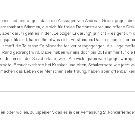
ngehen und bestätigen, dass die Aussagen von Andreas Geisel gegen die D
 vernehmbare Stimmen, die sich für freies Demonstrieren und offene Disk
e), aber darum geht es in der „Leipziger Erklärung“ ja nicht – es geht u
gspolitik sind, haben Sie etwas nicht verstanden: Dass es nämlich erlau
esellschaft die Toleranz für Minderheiten verlorengegangen: Als Ungeim
Rand gedrängt wird. Dabei haben wir uns doch bis 2019 immer für die Marg
, denen nun der Suizid erlaubt wird. Am wichtigsten wäre gegenwärtig,
bote, Besuchsverbote bei Kranken und Alten, Schulverbote wie jetzt wie
ie machen das Leben der Menschen sehr traurig, haben aber offenbar ke
en oder wollen, zu „speisen“, das es in der Verfassung 2 „konkurriernde