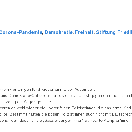
Corona-Pandemie
,
Demokratie
,
Freiheit
,
Stiftung Friedl
ihrem vierjährigen Kind wieder einmal vor Augen geführt!
kür und Demokratie-Gefährder hätte vielleicht sonst gegen den friedliche
chtzeitig die Augen geöffnet:
ren es wohl wieder die übergriffigen Polizist*innen, die das arme Kind 
wollte. Bestimmt hatten die bösen Polizist*innen auch nicht mit Lautsp
 so ist klar, dass nur die „Spaziergänger*innen“ aufrechte Kämpfer*innen