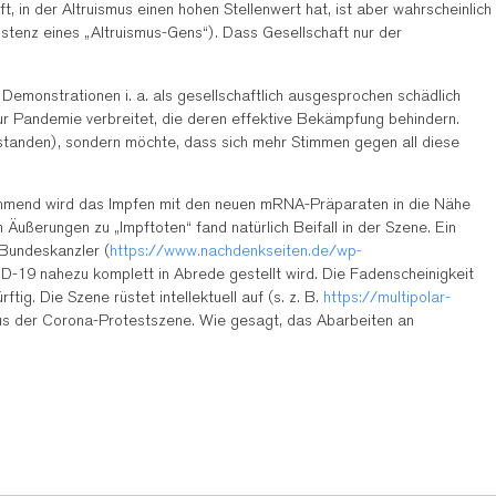
, in der Altruismus einen hohen Stellenwert hat, ist aber wahrscheinlich
xistenz eines „Altruismus-Gens“). Dass Gesellschaft nur der
en Demonstrationen i. a. als gesellschaftlich ausgesprochen schädlich
ur Pandemie verbreitet, die deren effektive Bekämpfung behindern.
erstanden), sondern möchte, dass sich mehr Stimmen gegen all diese
unehmend wird das Impfen mit den neuen mRNA-Präparaten in die Nähe
 Äußerungen zu „Impftoten“ fand natürlich Beifall in der Szene. Ein
 Bundeskanzler (
https://www.nachdenkseiten.de/wp-
-19 nahezu komplett in Abrede gestellt wird. Die Fadenscheinigkeit
g. Die Szene rüstet intellektuell auf (s. z. B.
https://multipolar-
us der Corona-Protestszene. Wie gesagt, das Abarbeiten an