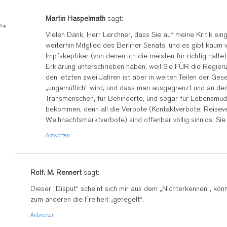
Martin Haspelmath
sagt:
Vielen Dank, Herr Lerchner, dass Sie auf meine Kritik ei
weiterhin Mitglied des Berliner Senats, und es gibt kaum
Impfskeptiker (von denen ich die meisten für richtig halt
Erklärung unterschrieben haben, weil Sie FÜR die Regierun
den letzten zwei Jahren ist aber in weiten Teilen der G
„ungemütlich“ wird, und dass man ausgegrenzt und an den 
Transmenschen, für Behinderte, und sogar für Lebensmüde
bekommen, denn all die Verbote (Kontaktverbote, Reisever
Weihnachtsmarktverbote) sind offenbar völlig sinnlos. S
Antworten
Rolf. M. Rennert
sagt:
Dieser „Disput“ scheint sich mir aus dem „Nichterkennen“, könn
zum anderen die Freiheit „geregelt“.
Antworten