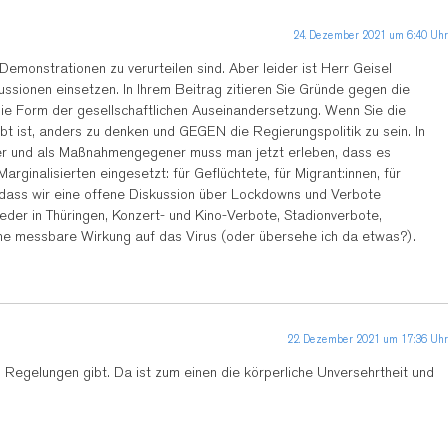
24. Dezember 2021 um 6:40 Uhr
emonstrationen zu verurteilen sind. Aber leider ist Herr Geisel
ussionen einsetzen. In Ihrem Beitrag zitieren Sie Gründe gegen die
m die Form der gesellschaftlichen Auseinandersetzung. Wenn Sie die
bt ist, anders zu denken und GEGEN die Regierungspolitik zu sein. In
pfter und als Maßnahmengegener muss man jetzt erleben, dass es
inalisierten eingesetzt: für Geflüchtete, für Migrant:innen, für
 dass wir eine offene Diskussion über Lockdowns und Verbote
der in Thüringen, Konzert- und Kino-Verbote, Stadionverbote,
ine messbare Wirkung auf das Virus (oder übersehe ich da etwas?).
22. Dezember 2021 um 17:36 Uhr
“ Regelungen gibt. Da ist zum einen die körperliche Unversehrtheit und