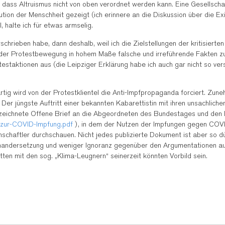
dass Altruismus nicht von oben verordnet werden kann. Eine Gesellschaft
olution der Menschheit gezeigt (ich erinnere an die Diskussion über die E
 halte ich für etwas armselig.
rschrieben habe, dann deshalb, weil ich die Zielstellungen der kritisiert
l der Protestbewegung in hohem Maße falsche und irreführende Fakten z
otestaktionen aus (die Leipziger Erklärung habe ich auch gar nicht so v
rtig wird von der Protestklientel die Anti-Impfpropaganda forciert. Z
er jüngste Auftritt einer bekannten Kabarettistin mit ihren unsachlichen
terzeichnete Offene Brief an die Abgeordneten des Bundestages und den
zur-COVID-Impfung.pdf
), in dem der Nutzen der Impfungen gegen COVID
aftler durchschauen. Nicht jedes publizierte Dokument ist aber so dürfti
einandersetzung und weniger Ignoranz gegenüber den Argumentationen a
ten mit den sog. „Klima-Leugnern“ seinerzeit könnten Vorbild sein.