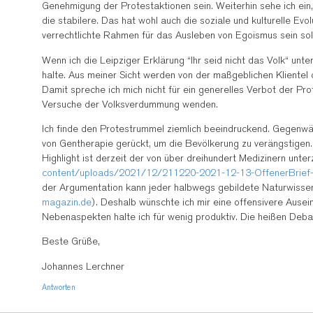
Genehmigung der Protestaktionen sein. Weiterhin sehe ich ein, 
die stabilere. Das hat wohl auch die soziale und kulturelle Ev
verrechtlichte Rahmen für das Ausleben von Egoismus sein soll,
Wenn ich die Leipziger Erklärung “Ihr seid nicht das Volk“ unte
halte. Aus meiner Sicht werden von der maßgeblichen Kliente
Damit spreche ich mich nicht für ein generelles Verbot der Pr
Versuche der Volksverdummung wenden.
Ich finde den Protestrummel ziemlich beeindruckend. Gegenwä
von Gentherapie gerückt, um die Bevölkerung zu verängstigen. D
Highlight ist derzeit der von über dreihundert Medizinern un
content/uploads/2021/12/211220-2021-12-13-OffenerBrief-
der Argumentation kann jeder halbwegs gebildete Naturwissensch
magazin.de
). Deshalb wünschte ich mir eine offensivere Aus
Nebenaspekten halte ich für wenig produktiv. Die heißen Debat
Beste Grüße,
Johannes Lerchner
Antworten