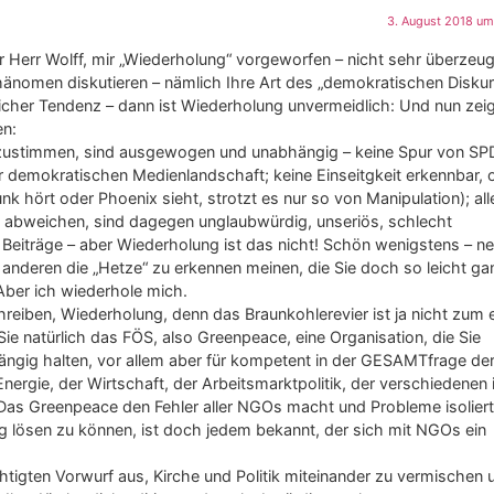
3. August 2018 um
ber Herr Wolff, mir „Wiederholung“ vorgeworfen – nicht sehr überzeu
änomen diskutieren – nämlich Ihre Art des „demokratischen Diskur
eicher Tendenz – dann ist Wiederholung unvermeidlich: Und nun zei
en:
n zustimmen, sind ausgewogen und unabhängig – keine Spur von SP
r demokratischen Medienlandschaft; keine Einseitgkeit erkennbar,
hört oder Phoenix sieht, strotzt es nur so von Manipulation); all
 abweichen, sind dagegen unglaubwürdig, unseriös, schlecht
r Beiträge – aber Wiederholung ist das nicht! Schön wenigstens – nei
i anderen die „Hetze“ zu erkennen meinen, die Sie doch so leicht g
 Aber ich wiederhole mich.
schreiben, Wiederholung, denn das Braunkohlerevier ist ja nicht zum 
n Sie natürlich das FÖS, also Greenpeace, eine Organisation, die Sie
hängig halten, vor allem aber für kompetent in der GESAMTfrage de
rgie, der Wirtschaft, der Arbeitsmarktpolitik, der verschiedenen 
. Das Greenpeace den Fehler aller NGOs macht und Probleme isolier
ig lösen zu können, ist doch jedem bekannt, der sich mit NGOs ein
tigten Vorwurf aus, Kirche und Politik miteinander zu vermischen 