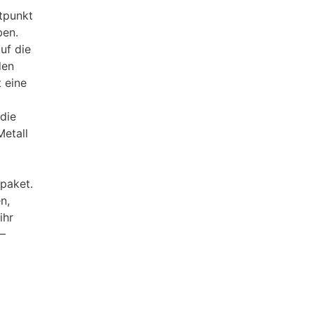
tpunkt
ben.
uf die
den
 eine
die
Metall
hpaket.
n,
ihr
–