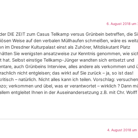
6. August 2018 um 
der DIE ZEIT zum Casus Tellkamp versus Grünbein betreffen, die Si
seriösen Weise auf den verbalen Müllhaufen schmeißen, wäre es weit
 im Dresdner Kulturpalast einst als Zuhörer, Mitdiskutant Platz
t hätten Sie wenigsten ansatzweise zur Kenntnis genommen, wie sic
t hat. Selbst einstige Tellkamp-Jünger wandten sich entsetzt und
tare, auch Grünbeins Interview, alles andere als verkommen und ü
achlich nicht entgleisen; das wirkt auf Sie zurück – ja, so ist das!
itisch – natürlich. Nicht alles kann ich teilen. Vorschlag: versuchen
enzo; verkommen und übel, was er verantwortet – wirklich ? Dann 
allem entgleitet Ihnen in der Auseinandersetzung z.B. mit Chr. Wolff
4. August 2018 um