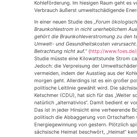
Kohleförderung. Im hiesigen Raum geht es vo
Verbrauch äußerst umweltschädigende Energi
In einer neuen Studie des
„Forum ökologisch
Braunkohlestrom in nicht unerheblichem Aus
gehört die Braunkohleverstromung zu den t
Umwelt- und Gesundheitskosten verursacht. 
Betrachtung nicht auf.“
(
http://www.foes.de
Studie müsste eine Kilowattstunde Strom ca
Jedoch: die Verpreisung der Umweltschäden 
vermeiden, indem der Ausstieg aus der Kohle
morgen geht. Allerdings ist es ein großer po
politische Leitlinie gewählt wird. Die sächs
Ketschmer (CDU), hat sich für das „Weiter 
natürlich „alternativlos“. Damit bedient er 
Das ist in jeder Hinsicht eine verheerende B
politisch die Abbaggerung von Ortschaften 
Energiegewinnung von gestern. Plötzlich spi
sächsische Heimat beschwört, „Heimat“ kein