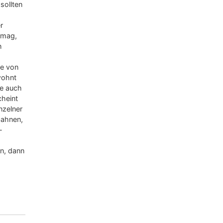
sollten
r
t mag,
n
de von
wohnt
ie auch
cheint
nzelner
bahnen,
-
n, dann