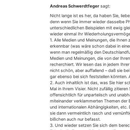
Andreas Schwerdtfeger
sagt:
Nicht lange ist es her, da haben Sie, lie
denn wenn Sie immer wieder dasselbe Ph
unterschiedlichen Beispielen mit ewig gl
wieder einmal Ihr Wiederholungsvermög
1. Alle Medien und Meinungen, die Ihne
erkennbar (was wäre schon dabei in eine
wenn man regelmäßig den Deutschlandfunk 
Medien und Meinungen, die von der Ihren
recherchiert. Wir lesen das in jedem Ihre
nicht schön, aber auffallend – daß sie be
gar ebenso bei sich feststellen könnten.
2. Auch inhaltlich ist das, was Sie hier 
Mal in Ihrem Visier. Nicht zufällig zitiere
offensichtlich für unparteiisch und unab
miteinander verklammerten Themen der Ene
und internationalen Abhängigkeiten, etc
sie dann vermeintlich rasch und vernünft
bißchen auch nur befasst.
3. Und wieder setzen Sie sich dem berech