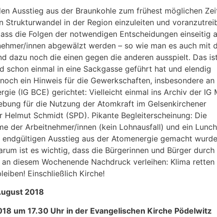
 den Ausstieg aus der Braunkohle zum frühest möglichen Zei
en Strukturwandel in der Region einzuleiten und voranzutrei
dass die Folgen der notwendigen Entscheidungen einseitig a
nehmer/innen abgewälzt werden – so wie man es auch mit 
d dazu noch die einen gegen die anderen ausspielt. Das ist
and schon einmal in eine Sackgasse geführt hat und elendig
 noch ein Hinweis für die Gewerkschaften, insbesondere an 
ie (IG BCE) gerichtet: Vielleicht einmal ins Archiv der IG 
gebung für die Nutzung der Atomkraft im Gelsenkirchener
r Helmut Schmidt (SPD). Pikante Begleiterscheinung: Die
me der Arbeitnehmer/innen (kein Lohnausfall) und ein Lunc
zum endgültigen Ausstieg aus der Atomenergie gemacht wurde
rum ist es wichtig, dass die Bürgerinnen und Bürger durch 
an diesem Wochenende Nachdruck verleihen: Klima retten 
eiben! Einschließlich Kirche!
August 2018
18 um 17.30 Uhr in der Evangelischen Kirche Pödelwitz