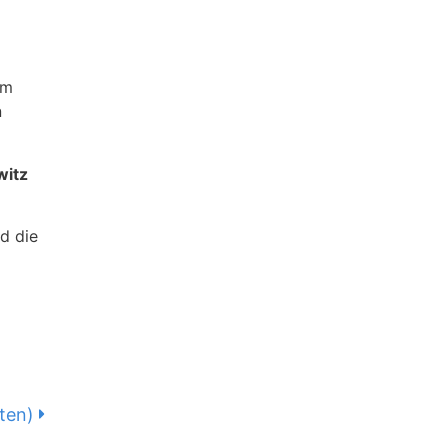
um
n
witz
d die
ten)