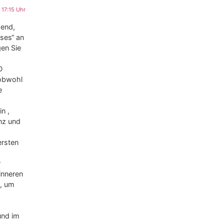
 17:15 Uhr
gend,
ses“ an
gen Sie
D
 obwohl
e
n ,
anz und
ersten
r
inneren
t, um
und im