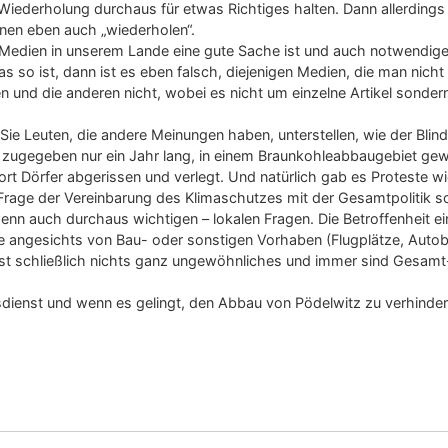
e Wiederholung durchaus für etwas Richtiges halten. Dann allerdings 
hnen eben auch „wiederholen“.
r Medien in unserem Lande eine gute Sache ist und auch notwendige
s so ist, dann ist es eben falsch, diejenigen Medien, die man nich
n und die anderen nicht, wobei es nicht um einzelne Artikel sonder
 Sie Leuten, die andere Meinungen haben, unterstellen, wie der Blin
 zugegeben nur ein Jahr lang, in einem Braunkohleabbaugebiet ge
rt Dörfer abgerissen und verlegt. Und natürlich gab es Proteste w
rage der Vereinbarung des Klimaschutzes mit der Gesamtpolitik s
wenn auch durchaus wichtigen – lokalen Fragen. Die Betroffenheit ei
 angesichts von Bau- oder sonstigen Vorhaben (Flugplätze, Auto
 ist schließlich nichts ganz ungewöhnliches und immer sind Gesamt
dienst und wenn es gelingt, den Abbau von Pödelwitz zu verhinder