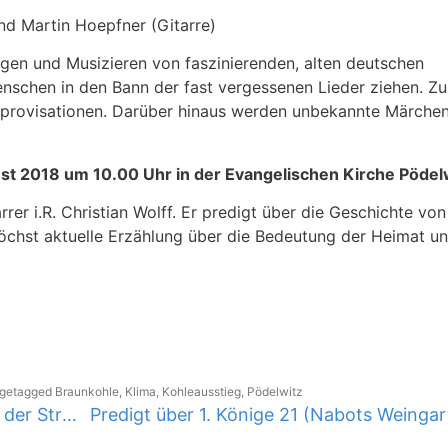
d Martin Hoepfner (Gitarre)
ngen und Musizieren von faszinierenden, alten deutschen
nschen in den Bann der fast vergessenen Lieder ziehen. Z
provisationen. Darüber hinaus werden unbekannte Märche
t 2018 um 10.00 Uhr in der Evangelischen Kirche Pödel
rer i.R. Christian Wolff. Er predigt über die Geschichte von
höchst aktuelle Erzählung über die Bedeutung der Heimat un
 getagged
Braunkohle
,
Klima
,
Kohleausstieg
,
Pödelwitz
Notwendig, beispielhaft, erfolgreich – der Streik bei Halberg Guss Leipzig
Predigt über 1. Könige 21 (Nabots Weingar