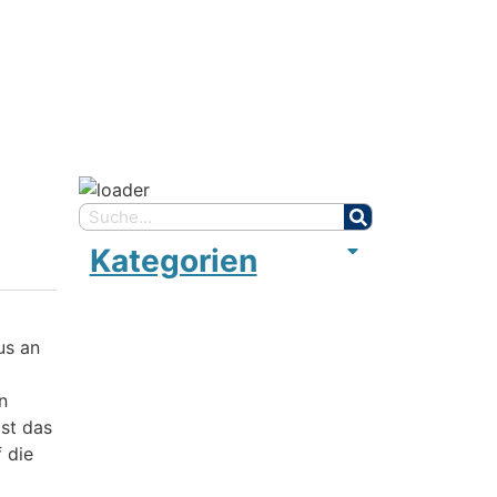
Kategorien
us an
n
st das
 die