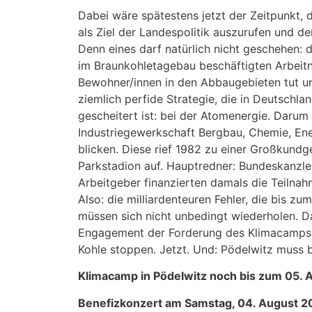
Dabei wäre spätestens jetzt der Zeitpunkt,
als Ziel der Landespolitik auszurufen und d
Denn eines darf natürlich nicht geschehen: 
im Braunkohletagebau beschäftigten Arbeit
Bewohner/innen in den Abbaugebieten tut un
ziemlich perfide Strategie, die in Deutschl
gescheitert ist: bei der Atomenergie. Darum
Industriegewerkschaft Bergbau, Chemie, Energ
blicken. Diese rief 1982 zu einer Großkund
Parkstadion auf. Hauptredner: Bundeskanzle
Arbeitgeber finanzierten damals die Teilnah
Also: die milliardenteuren Fehler, die bis 
müssen sich nicht unbedingt wiederholen. Da
Engagement der Forderung des Klimacamps 
Kohle stoppen. Jetzt. Und: Pödelwitz muss bl
Klimacamp in Pödelwitz noch bis zum 05. 
Benefizkonzert am Samstag, 04. August 20