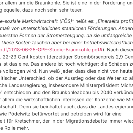
r allem um die Braunkohle. Sie ist eine in der Förderung u
equelle, dazu noch sehr, sehr teuer.
e-soziale Marktwirtschaft (FÖS)“
heißt es:
„Einerseits profit
maß von unterschiedlichen staatlichen Förderungen. Andere
euersten Formen der Stromerzeugung, da sie umfangreiche
Diese Kosten tauchen aber bei einer betriebswirtschaftlic
/pdf/2018-06-25-GPE-Studie-Braunkohle.pdf#
). Nach diese
. 22-23 Cent kosten (derzeitiger Strombörsenpreis 2,9 Cen
ist das eine. Das andere ist noch wichtiger: die Schäden z
 vollzogen wird. Nun weiß jeder, dass dies nicht von heute
litischer Unterschied, ob der Ausstieg oder das Weiter so a
ische Landesregierung, insbesondere Ministerpräsident Mich
so“ entschieden und den Braunkohleabbau bis 2040 verkünd
vor allem die wirtschaftlichen Interessen der Konzerne wie M
otschaft. Denn sie beinhaltet auch, dass die Landesregierun
wie Pödelwitz befürwortet und betreiben wird für eine
elt für Kretschmer, der in der Migrationsdebatte immer wie
e Rolle mehr.