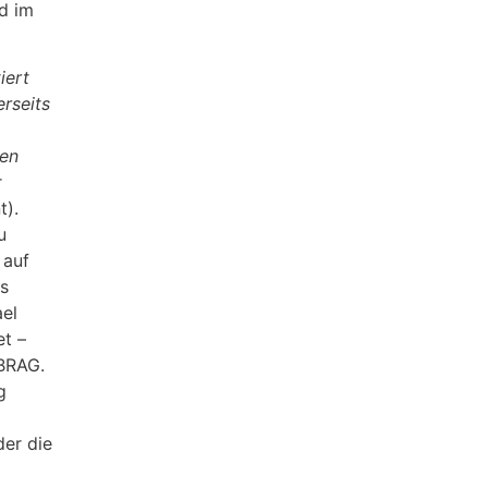
nd im
iert
rseits
hen
r
t).
u
 auf
ls
ael
et –
IBRAG.
g
der die