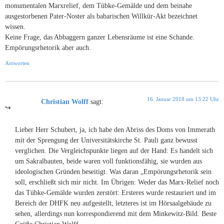
monumentalen Marxrelief, dem Tübke-Gemälde und dem beinahe
ausgestorbenen Pater-Noster als babarischen Willkür-Akt bezeichnet
wissen.
Keine Frage, das Abbaggern ganzer Lebensräume ist eine Schande.
Empörungsrhetorik aber auch.
Antworten
16. Januar 2018 um 13:22 Uhr
Christian Wolff
sagt:
Lieber Herr Schubert, ja, ich habe den Abriss des Doms von Immerath
mit der Sprengung der Universitätskirche St. Pauli ganz bewusst
verglichen. Die Vergleichspunkte liegen auf der Hand: Es handelt sich
um Sakralbauten, beide waren voll funktionsfähig, sie wurden aus
ideologischen Gründen beseitigt. Was daran „Empörungsrhetorik sein
soll, erschließt sich mir nicht. Im Übrigen: Weder das Marx-Relief noch
das Tübke-Gemälde wurden zerstört: Ersteres wurde restauriert und im
Bereich der DHFK neu aufgestellt, letzteres ist im Hörsaalgebäude zu
sehen, allerdings nun korrespondierend mit dem Minkewitz-Bild. Beste
Grüße Christian Wolff