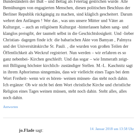
Bundesländern der Buß – und Bettag als Feiertag gestrichen wurde. Alle
Bemühungen von engagierten Menschen, diesen politischen Beschluss der
Berliner Republik rückgängig zu machen, sind kläglich gescheitert. Darum
wehret den Anfängen ! Wer das , was uns unsere Mütter und Väter an
Kulturgut, – auch an religiösem Kulturgut -hinterlassen haben sang- und
klanglos preisgibt, der taumelt selbst in die Geschichtslosigkeit. Und -lieber
Christian- dagegen finde ich: die babarischen Akte von Bamyan , Palmyra
und der Universitätskirche St. Pauli. , die wurden von großen Teilen der
Öffentlichkeit als Weckruf registriert. Nun werden – wir erfahren es so
ganz nebenbei- Kirchen geschleift. Und das sogar – wie Immerath zeigt-
mit Billigung höchster kirchlich- zuständiger Stellen. M.-L. Kaschnitz sagt
in ihrem Aphorismus sinngemäss, dass wir vielleicht eines Tages bei dem
Wort Freiheit- wenn wir es hören- weinen müssen- das steht noch dahin.
Ich ergänze: Ob wir nicht bei dem Wort christliche Kirche und christliche
Religion eines Tages weinen müssen, steht noch dahin. Steht alles, alles
noch dahin.
Antworten
14. Januar 2018 um 13:58 Uhr
jo.Flade
sagt: