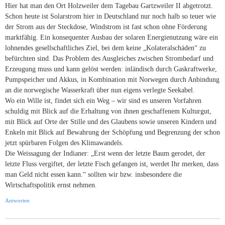
Hier hat man den Ort Holzweiler dem Tagebau Gartzweiler II abgetrotzt.
Schon heute ist Solarstrom hier in Deutschland nur noch halb so teuer wie
der Strom aus der Steckdose, Windstrom ist fast schon ohne Förderung
marktfähig. Ein konsequenter Ausbau der solaren Energienutzung wäre ein
lohnendes gesellschaftliches Ziel, bei dem keine „Kolateralschäden“ zu
befürchten sind. Das Problem des Ausgleiches zwischen Strombedarf und
Erzeugung muss und kann gelöst werden: inländisch durch Gaskraftwerke,
Pumpspeicher und Akkus, in Kombination mit Norwegen durch Anbindung
an die norwegische Wasserkraft über nun eigens verlegte Seekabel.
Wo ein Wille ist, findet sich ein Weg – wir sind es unseren Vorfahren
schuldig mit Blick auf die Erhaltung von ihnen geschaffenem Kulturgut,
mit Blick auf Orte der Stille und des Glaubens sowie unseren Kindern und
Enkeln mit Blick auf Bewahrung der Schöpfung und Begrenzung der schon
jetzt spürbaren Folgen des Klimawandels.
Die Weissagung der Indianer: „Erst wenn der letzte Baum gerodet, der
letzte Fluss vergiftet, der letzte Fisch gefangen ist, werdet Ihr merken, dass
man Geld nicht essen kann.“ sollten wir bzw. insbesondere die
Wirtschaftspolitik ernst nehmen.
Antworten