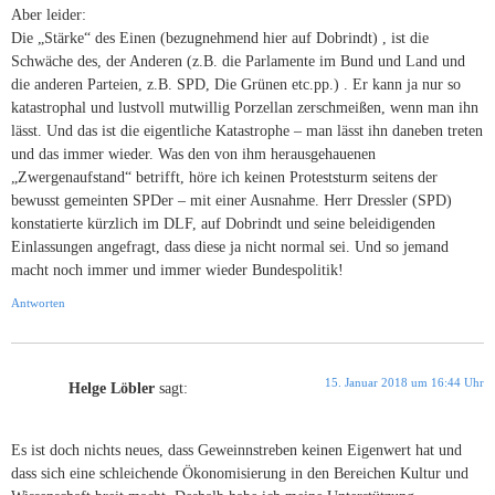
Aber leider:
Die „Stärke“ des Einen (bezugnehmend hier auf Dobrindt) , ist die
Schwäche des, der Anderen (z.B. die Parlamente im Bund und Land und
die anderen Parteien, z.B. SPD, Die Grünen etc.pp.) . Er kann ja nur so
katastrophal und lustvoll mutwillig Porzellan zerschmeißen, wenn man ihn
lässt. Und das ist die eigentliche Katastrophe – man lässt ihn daneben treten
und das immer wieder. Was den von ihm herausgehauenen
„Zwergenaufstand“ betrifft, höre ich keinen Proteststurm seitens der
bewusst gemeinten SPDer – mit einer Ausnahme. Herr Dressler (SPD)
konstatierte kürzlich im DLF, auf Dobrindt und seine beleidigenden
Einlassungen angefragt, dass diese ja nicht normal sei. Und so jemand
macht noch immer und immer wieder Bundespolitik!
Antworten
15. Januar 2018 um 16:44 Uhr
Helge Löbler
sagt:
Es ist doch nichts neues, dass Geweinnstreben keinen Eigenwert hat und
dass sich eine schleichende Ökonomisierung in den Bereichen Kultur und