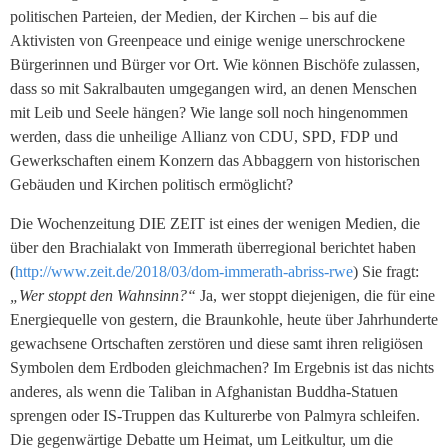
politischen Parteien, der Medien, der Kirchen – bis auf die
Aktivisten von Greenpeace und einige wenige unerschrockene
Bürgerinnen und Bürger vor Ort. Wie können Bischöfe zulassen,
dass so mit Sakralbauten umgegangen wird, an denen Menschen
mit Leib und Seele hängen? Wie lange soll noch hingenommen
werden, dass die unheilige Allianz von CDU, SPD, FDP und
Gewerkschaften einem Konzern das Abbaggern von historischen
Gebäuden und Kirchen politisch ermöglicht?
Die Wochenzeitung DIE ZEIT ist eines der wenigen Medien, die
über den Brachialakt von Immerath überregional berichtet haben
(
http://www.zeit.de/2018/03/dom-immerath-abriss-rwe
) Sie fragt:
„Wer stoppt den Wahnsinn?“
Ja, wer stoppt diejenigen, die für eine
Energiequelle von gestern, die Braunkohle, heute über Jahrhunderte
gewachsene Ortschaften zerstören und diese samt ihren religiösen
Symbolen dem Erdboden gleichmachen? Im Ergebnis ist das nichts
anderes, als wenn die Taliban in Afghanistan Buddha-Statuen
sprengen oder IS-Truppen das Kulturerbe von Palmyra schleifen.
Die gegenwärtige Debatte um Heimat, um Leitkultur, um die