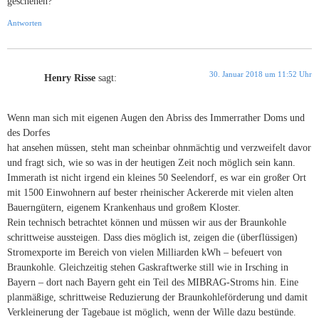
geschehen?
Antworten
30. Januar 2018 um 11:52 Uhr
Henry Risse
sagt:
Wenn man sich mit eigenen Augen den Abriss des Immerrather Doms und
des Dorfes
hat ansehen müssen, steht man scheinbar ohnmächtig und verzweifelt davor
und fragt sich, wie so was in der heutigen Zeit noch möglich sein kann.
Immerath ist nicht irgend ein kleines 50 Seelendorf, es war ein großer Ort
mit 1500 Einwohnern auf bester rheinischer Ackererde mit vielen alten
Bauerngütern, eigenem Krankenhaus und großem Kloster.
Rein technisch betrachtet können und müssen wir aus der Braunkohle
schrittweise aussteigen. Dass dies möglich ist, zeigen die (überflüssigen)
Stromexporte im Bereich von vielen Milliarden kWh – befeuert von
Braunkohle. Gleichzeitig stehen Gaskraftwerke still wie in Irsching in
Bayern – dort nach Bayern geht ein Teil des MIBRAG-Stroms hin. Eine
planmäßige, schrittweise Reduzierung der Braunkohleförderung und damit
Verkleinerung der Tagebaue ist möglich, wenn der Wille dazu bestünde.