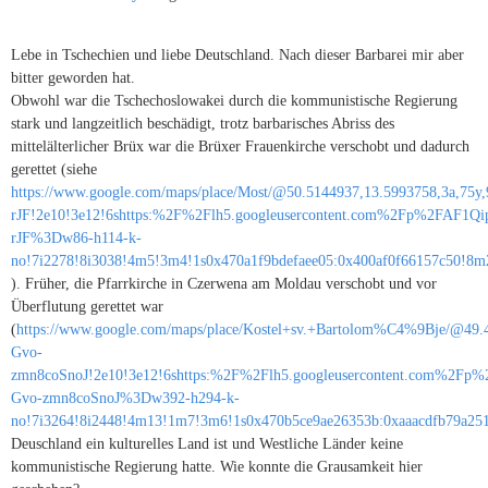
Lebe in Tschechien und liebe Deutschland. Nach dieser Barbarei mir aber
bitter geworden hat.
Obwohl war die Tschechoslowakei durch die kommunistische Regierung
stark und langzeitlich beschädigt, trotz barbarisches Abriss des
mittelälterlicher Brüx war die Brüxer Frauenkirche verschobt und dadurch
gerettet (siehe
https://www.google.com/maps/place/Most/@50.5144937,13.5993758,3a
rJF!2e10!3e12!6shttps:%2F%2Flh5.googleusercontent.com%2Fp%2FAF
rJF%3Dw86-h114-k-
no!7i2278!8i3038!4m5!3m4!1s0x470a1f9bdefaee05:0x400af0f66157c50!8m
). Früher, die Pfarrkirche in Czerwena am Moldau verschobt und vor
Überflutung gerettet war
(
https://www.google.com/maps/place/Kostel+sv.+Bartolom%C4%9Bje/@49
Gvo-
zmn8coSnoJ!2e10!3e12!6shttps:%2F%2Flh5.googleusercontent.com%2F
Gvo-zmn8coSnoJ%3Dw392-h294-k-
no!7i3264!8i2448!4m13!1m7!3m6!1s0x470b5ce9ae26353b:0xaaacdfb79a
Deuschland ein kulturelles Land ist und Westliche Länder keine
kommunistische Regierung hatte. Wie konnte die Grausamkeit hier