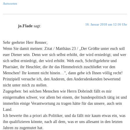
Antworten
16. Januar 2018 um 12:16 Uhr
jo.Flade
sagt:
Sehr geehrter Herr Renner;
Wenn Sie damit meinen: Zitat / Matthäus 23 / „Der Größte unter euch soll
euer Diener sein. Denn wer sich selbst erhöht, der wird erniedrigt; und wer
sich selbst erniedrigt, der wird erhöht. Weh euch, Schriftgelehrte und
Pharisäer, ihr Heuchler, die ihr das Himmelreich zuschließet vor den
Menschen! Ihr kommt nicht hinein…“, dann gebe ich Ihnen völlig recht!
Prinzipiell versuche ich, den Anderen, den Andersdenkenden bewertend
nicht unter mich zu stellen.
Zugegeben: bei solchen Menschen wie Herrn Dobrindt fällt es mir
einigermaßen schwer, vor allem bei einem, der bundespolitisch tätig ist und
immerhin einige Verantwortung zu tragen hätte für das unsere, auch sein
Land.
Ich bewerte ihn a priori als Politiker, und da fällt mir kaum etwas ein, was
ihn qualifizieren könnte, nach all dem, was er uns allesamt in den letzten
Jahren zu zugemutet hat.