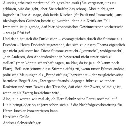
Ausstieg arbeitnehmerfreundlich gestalten muß (Sie vergessen, uns zu
erklären, wie das geht, aber Sie schaffen das schon). Aber nicht ganz
logisch ist Ihre Aussage, daß beide Kirchen (St Pauli und Immerath) „aus
ideologischen Gründen beseitigt“ wurden, denn die Kritik am Fall
Immerath ist ja gerade, daß hier ökonomisches Gewinnstreben vorherrscht
– was ja Pfui ist!
Und dann hat sich die Duskussion – vorangetrieben durch die Stimme aus
Dresden – Herrn Dobrindt zugewandt, der sich zu diesem Thema eigentlich
gar nicht geäussert hat. Diese Stimme versucht („versucht“, wohlgemerkt),
„den Anderen, den Andersdenkenden bewertend nicht unter mich zu
stellen“ (man könnte scherzhaft sagen, na klar, da ist ja auch kaum noch
Platz). Beflissen stimmt diese Stimme eifrig zu, wenn unser Pfarrer andere
politische Meinungen als „Brandstiftung“ bezeichnet – der vergleichsweise
harmlose Begriff des „Zwergenaufstands“ dagegen führt zu wütender
Reaktion und zum Beweis der Tatsache, daß eben der Zwerg beleidigt ist,
wenn er als Zwerg bezeichnet wird.
Also, nun warten wir mal ab, ob Herr Schulz seine Partei nochmal auf
Linie bringt oder ob er jetzt schon sich auf die Nachfolgevorbereitung für
Herrn Juncker konzentrieren kann.
Herzliche Grüße,
Andreas Schwerdtfeger