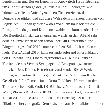
Bürgerinnen und Bürger Leipzigs im Ariowitsch-Haus getroffen,
um auf der Grundlage des „Aufruf 2019“ zu überlegen: Wie
können wir die im Aufruf genannten Ziele erreichen, die
Demokratie stärken und auf diese Weise dem unseligen Treiben von
Pegida/AfD Einhalt gebieten – dies vor allem im Blick auf die
Europa-, Landtags- und Kommunalwahlen im kommenden Jahr.
Die Bereitschaft, sich zu engagieren, wurde an dem Abend sehr
deutlich. Inzwischen haben schon über 140 Bürgerinnen und
Bürger den „Aufruf 2019“ unterschrieben. Stündlich werden es
mehr. Der „Aufruf 2019“ kam zustande aufgrund einer Initiative
von Burkhard Jung, Oberbürgermeister – Gisela Kallenbach,
Vorsitzende des Vereins Synagoge und Begegnungszentrum
Leipzig – Jens Köhler, Betriebsratsvorsitzender BMW Werk
Leipzig – Sebastian Krumbiegel, Musiker – Dr. Barbara Rucha,
Gesellschaft für Gemeinsinn – Britta Taddiken, Pfarrerin an der
Thomaskirche – Erik Wolf, DGB Leipzig-Nordsachsen – Christian
Wolff, Pfarrer i.R.. Am 22.10.2018 wurde vereinbart, dass am 14.
Januar 2019 um 18.00 Uhr (nach dem Friedensgebet in der
Nikolaikirche) eine große Demonstration vom Nikolaikirchhof über