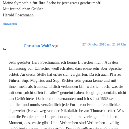
Meine Sympathie für Ihre Sache ist jetzt etwas geschrumpft!
Mit freundlichen Grüßen,
Herold Pöschmann
Antworten
27. Oktober 2018 um 21:20 Uhr
Christian Wolff
sagt:
Sehr geehrter Herr Pöschmann, ich kenne E.Fischer nicht. Aus den
Einlassung von E.Fischer weiß ich aber, dass er/sie sehr aber Sprache
achtet. An dieser Stelle hat er/sie sich vergriffen. Da ich auch Pfarrer
Führer, Sup. Magirius und Sup. Richter sehr genau kenne und mit
ihnen mehr als freundschaftlich verbunden bin, weiß ich auch, was sie
mit dem „nicht offen für alles“ gemeint haben. Es ginge jedenfalls nicht
um Geflüchtete. Da haben die Genannten und ich selbst 1992 sehr
deutlich und unmissverständlich jede Form von Fremdenfeindlichkeit
abgewehrt (Kerzenweg von der Nikolaikirche zur Thomaskirche). Was
nun die Probleme der Integration angeht – so verleugne ich keinen
Moment, dass es sie gibt. Und: Verbrechen sind Verbrechen – völlig
unabhängig davon, wer sie verübt. Dennoch sollten wir auch davon