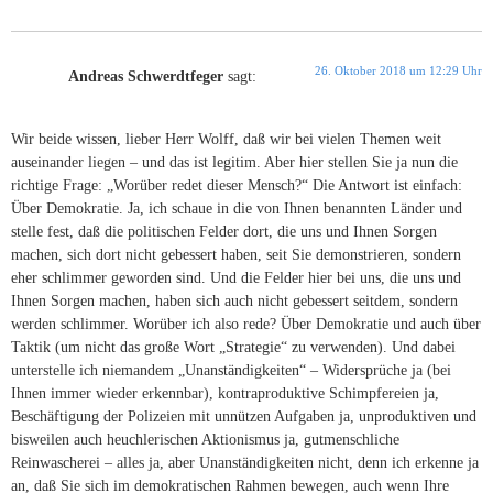
26. Oktober 2018 um 12:29 Uhr
Andreas Schwerdtfeger
sagt:
Wir beide wissen, lieber Herr Wolff, daß wir bei vielen Themen weit
auseinander liegen – und das ist legitim. Aber hier stellen Sie ja nun die
richtige Frage: „Worüber redet dieser Mensch?“ Die Antwort ist einfach:
Über Demokratie. Ja, ich schaue in die von Ihnen benannten Länder und
stelle fest, daß die politischen Felder dort, die uns und Ihnen Sorgen
machen, sich dort nicht gebessert haben, seit Sie demonstrieren, sondern
eher schlimmer geworden sind. Und die Felder hier bei uns, die uns und
Ihnen Sorgen machen, haben sich auch nicht gebessert seitdem, sondern
werden schlimmer. Worüber ich also rede? Über Demokratie und auch über
Taktik (um nicht das große Wort „Strategie“ zu verwenden). Und dabei
unterstelle ich niemandem „Unanständigkeiten“ – Widersprüche ja (bei
Ihnen immer wieder erkennbar), kontraproduktive Schimpfereien ja,
Beschäftigung der Polizeien mit unnützen Aufgaben ja, unproduktiven und
bisweilen auch heuchlerischen Aktionismus ja, gutmenschliche
Reinwascherei – alles ja, aber Unanständigkeiten nicht, denn ich erkenne ja
an, daß Sie sich im demokratischen Rahmen bewegen, auch wenn Ihre