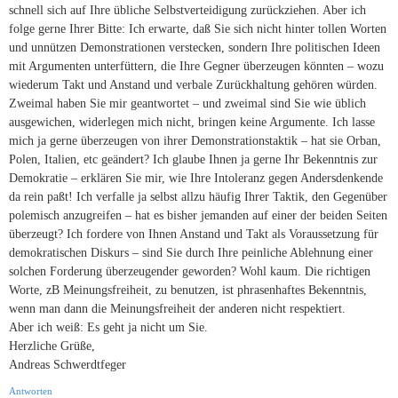
schnell sich auf Ihre übliche Selbstverteidigung zurückziehen. Aber ich
folge gerne Ihrer Bitte: Ich erwarte, daß Sie sich nicht hinter tollen Worten
und unnützen Demonstrationen verstecken, sondern Ihre politischen Ideen
mit Argumenten unterfüttern, die Ihre Gegner überzeugen könnten – wozu
wiederum Takt und Anstand und verbale Zurückhaltung gehören würden.
Zweimal haben Sie mir geantwortet – und zweimal sind Sie wie üblich
ausgewichen, widerlegen mich nicht, bringen keine Argumente. Ich lasse
mich ja gerne überzeugen von ihrer Demonstrationstaktik – hat sie Orban,
Polen, Italien, etc geändert? Ich glaube Ihnen ja gerne Ihr Bekenntnis zur
Demokratie – erklären Sie mir, wie Ihre Intoleranz gegen Andersdenkende
da rein paßt! Ich verfalle ja selbst allzu häufig Ihrer Taktik, den Gegenüber
polemisch anzugreifen – hat es bisher jemanden auf einer der beiden Seiten
überzeugt? Ich fordere von Ihnen Anstand und Takt als Voraussetzung für
demokratischen Diskurs – sind Sie durch Ihre peinliche Ablehnung einer
solchen Forderung überzeugender geworden? Wohl kaum. Die richtigen
Worte, zB Meinungsfreiheit, zu benutzen, ist phrasenhaftes Bekenntnis,
wenn man dann die Meinungsfreiheit der anderen nicht respektiert.
Aber ich weiß: Es geht ja nicht um Sie.
Herzliche Grüße,
Andreas Schwerdtfeger
Antworten