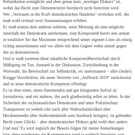
Polizeiketten ermöglicht und eben genau kein „streitiger Diskurs“ ist,
wobei das Recht zum Demonstrieren hierdurch nicht bestritten wird.
Wer „Vertrauen in die Kraft demokratischen Handelns“ erreichen will, der
muß wohl erstmal zwei Voraussetzungen erfüllen:
Er muß erstens dem anderen zuhören, seine Meinung als eine mögliche
innerhalb der Demokratie anerkennen, zum Kompromiß bereit sein anstatt
in totalitärer Art das Maximum entsprechend seiner eigenen Linie als einzig
richtig anzuerkennen und vor allem mit dem Gegner reden anstatt gegen
ihn zu demonstrieren.
Und er muß zweitens diese inhaltliche Kompromißbereitschaft durch
Mäßigung im Ton, Anstand in der Diskussion, Zurückhaltung in der
Wortwahl, die Bereitschaft zur Selbstkritik, etc untermauern – alles (leider)
Knigge-Vorschriften, die unser Vertreter von „Aufbruch 2019“ zurückweist
und so seine demokratische Kompetenz offenlegt.
Es ist eben eines, einen flammenden und gut klingenden Aufruf zu
formulieren, und ein anderes, ihn auch glaubwürdig selbst zu leben. In der
Sicherheit der rechtsstaatlichen Demokratie und unter Polizeischutz
Transparente zu wedeln (die nach aller Wahrscheinlichkeit eher
Herabsetzendes über Andersdenkende zum Ausdruck bringen), ist geltendes
Recht (zum Glück) – aber demokratischer Diskurs geht wohl eher anders.
Und nun? Es wird sogleich der Beweis folgen für meine Anmerkungen
hier, denn mindestens ein Kommentator wird ja sogleich beweisen, wie