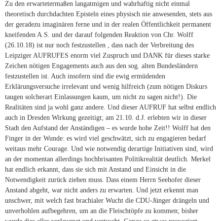
Zu den erwartetermaßen langatmigen und wahrhaftig nicht einmal
theoretisch durchdachten Episteln eines physisch nie anwesenden, stets aus
der geradezu imaginären ferne und in der realen Öffentlichkeit permanent
kneifenden A.S. und der darauf folgenden Reaktion von Chr. Wolff
(26.10.18) ist nur noch festzustellen , dass nach der Verbreitung des
Leipziger AUFRUFES enorm viel Zuspruch und DANK für dieses starke
Zeichen nötigen Engagements auch aus den sog. alten Bundesländern
festzustellen ist. Auch insofern sind die ewig ermüdenden
Erklärungsversuche irrelevant und wenig hilfreich (zum nötigen Diskurs
taugen solcherart Einlassungen kaum, um nicht zu sagen nicht!). Die
Realitäten sind ja wohl ganz andere. Und dieser AUFRUF hat selbst endlich
auch in Dresden Wirkung gezeitigt; am 21.10. d.J. erlebten wir in dieser
Stadt den Aufstand der Anständigen – es wurde hohe Zeit!! Wolff hat den
Finger in der Wunde: es wird viel geschwätzt, sich zu engagieren bedarf
weitaus mehr Courage. Und wie notwendig derartige Initiativen sind, wird
an der momentan allerdings hochbrisanten Politikrealität deutlich. Merkel
hat endlich erkannt, dass sie sich mit Anstand und Einsicht in die
Notwendigkeit zurück ziehen muss. Dass einem Herrn Seehofer dieser
Anstand abgeht, war nicht anders zu erwarten. Und jetzt erkennt man
unschwer, mit welch fast brachialer Wucht die CDU-Jünger drängeln und
unverhohlen aufbegehren, um an die Fleischtöpfe zu kommen; bisher