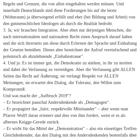
Regeln und Grenzen, die von allen eingehalten werden müssen. Und
innerhalb Deutschlands sind diese Forderungen bis auf die letzte
(Wohnraum) ja überwiegend erfüllt und eher (bei Bildung und Arbeit) von
den gutmenschlichen Ideologen als durch die Realität bedroht.
3. Ja, wir brauchen Integration. Aber eben nur derjenigen Menschen, die
nach internationalem und nationalem Recht einen Anspruch darauf haben
und die sich ihrerseits um diese durch Erlernen der Sprache und Einhaltung
der Gesetze bemühen. Dieses aber bezeichnet der Aufruf vereinfachend und
polemisch als abzulehnende „Einbahnstrasse“.
4. Und ja: Es ist immer gut, die Demokratie zu stärken, in ihr zu streiten
und dabei die Verfassung zu verteidigen. Aber die Verfassung gibt ALLEN
Seiten das Recht auf Äußerung; sie verlangt Respekt vor ALLEN
Meinungen; sie erwartet den Dialog, die Toleranz, den Willen zum
Kompromiß.
Und was macht der „Aufbruch 2019“?
– Er bezeichnet pauschal Andersdenkende als „Demagogen“.
– Er propagiert das „faire, respektvolle Miteinander“ – aber wenn man
Pfarrer Wolff daran erinnert und dies von ihm fordert, weist er es als
albernes Knigge-Gerede zurück.
– Er wirbt für das Mittel der „Demonstration“ – also ein einseitiges Treffen
Gleichdenkender, das den Dialog mit den Andersdenkenden bestenfalls über