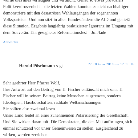
wurde dies alles verleugnet und vertuscht. Genau so etwas provoziert
Politikverdrossenheit – die letzten Wahlen konnten es nicht nachhaltiger
demonstriere mit den desaströsen Wahlausgängen der sogenannten
Volksparteien. Und nun sitzt in allen Bundesländern die AfD und genießt
diese Situation. Ergebnis langjährig praktizierter Ignoranz im Umgang mit
dem Souverän. Ein gesegnetes Reformationsfest – Jo.Flade
Antworten
27. Oktober 2018 um 12:59 Uhr
Herold Pöschmann
sagt:
Sehr geehrter Herr Pfarrer Wolf,
Ihre Antwort auf den Beitrag von E. Fischer enttäuscht mich sehr: E.
Fischer will in seinem Beitrag keine Menschen ausgrenzen, sondern
Ideologien, Hassbotschaften, radikale Weltanschauungen.
Sie sollten also zweimal lesen.
Unser Land leidet an einer zunehmenden Polarisierung der Gesellschaft.
Und Sie wirken daran mit. Die Demokraten, die den Mut aufbringen, sich
einmal schützend vor unser Gemeinwesen zu stellen, ausgleichend zu
wirken, werden zerrieben.