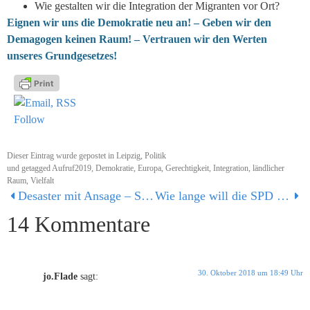
Wie gestalten wir die Integration der Migranten vor Ort?
Eignen wir uns die Demokratie neu an! – Geben wir den
Demagogen keinen Raum! – Vertrauen wir den Werten
unseres Grundgesetzes!
Follow
Dieser Eintrag wurde gepostet in
Leipzig
,
Politik
und getagged
Aufruf2019
,
Demokratie
,
Europa
,
Gerechtigkeit
,
Integration
,
ländlicher
Raum
,
Vielfalt
Desaster mit Ansage – SPD am Scheideweg
Wie lange will die SPD das bleiben: uninteressant und langweilig?
14 Kommentare
30. Oktober 2018 um 18:49 Uhr
jo.Flade
sagt: