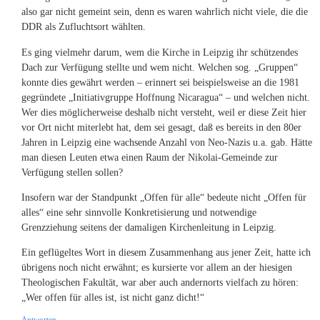
also gar nicht gemeint sein, denn es waren wahrlich nicht viele, die die
DDR als Zufluchtsort wählten.
Es ging vielmehr darum, wem die Kirche in Leipzig ihr schützendes
Dach zur Verfügung stellte und wem nicht. Welchen sog. „Gruppen“
konnte dies gewährt werden – erinnert sei beispielsweise an die 1981
gegründete „Initiativgruppe Hoffnung Nicaragua“ – und welchen nicht.
Wer dies möglicherweise deshalb nicht versteht, weil er diese Zeit hier
vor Ort nicht miterlebt hat, dem sei gesagt, daß es bereits in den 80er
Jahren in Leipzig eine wachsende Anzahl von Neo-Nazis u.a. gab. Hätte
man diesen Leuten etwa einen Raum der Nikolai-Gemeinde zur
Verfügung stellen sollen?
Insofern war der Standpunkt „Offen für alle“ bedeute nicht „Offen für
alles“ eine sehr sinnvolle Konkretisierung und notwendige
Grenzziehung seitens der damaligen Kirchenleitung in Leipzig.
Ein geflügeltes Wort in diesem Zusammenhang aus jener Zeit, hatte ich
übrigens noch nicht erwähnt; es kursierte vor allem an der hiesigen
Theologischen Fakultät, war aber auch andernorts vielfach zu hören:
„Wer offen für alles ist, ist nicht ganz dicht!“
Antworten