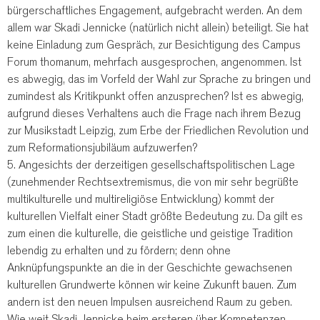
bürgerschaftliches Engagement, aufgebracht werden. An dem
allem war Skadi Jennicke (natürlich nicht allein) beteiligt. Sie hat
keine Einladung zum Gespräch, zur Besichtigung des Campus
Forum thomanum, mehrfach ausgesprochen, angenommen. Ist
es abwegig, das im Vorfeld der Wahl zur Sprache zu bringen und
zumindest als Kritikpunkt offen anzusprechen? Ist es abwegig,
aufgrund dieses Verhaltens auch die Frage nach ihrem Bezug
zur Musikstadt Leipzig, zum Erbe der Friedlichen Revolution und
zum Reformationsjubiläum aufzuwerfen?
5. Angesichts der derzeitigen gesellschaftspolitischen Lage
(zunehmender Rechtsextremismus, die von mir sehr begrüßte
multikulturelle und multireligiöse Entwicklung) kommt der
kulturellen Vielfalt einer Stadt größte Bedeutung zu. Da gilt es
zum einen die kulturelle, die geistliche und geistige Tradition
lebendig zu erhalten und zu fördern; denn ohne
Anknüpfungspunkte an die in der Geschichte gewachsenen
kulturellen Grundwerte können wir keine Zukunft bauen. Zum
andern ist den neuen Impulsen ausreichend Raum zu geben.
Wie weit Skadi Jennicke beim ersteren über Kompetenzen