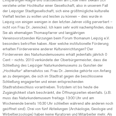
Einsparungen klagte und stattdessen am Ende mehr bekam (ich
verstehe unter Hochkultur einer Gesellschaft, also in unserem Fall
der Leipziger Stadtgesellschaft, sich eine größtmögliche kulturelle
Vielfalt leisten zu wollen und leisten zu können – dies wurde in
Leipzig von einigen wenigen in den letzten Jahren völlig pervertiert –
nicht von Frau Dr. Jennicke). Ich kann sehr wohl nachempfinden, dass
Sie als ehemaligen Thomaspfarrer und langjährigen
Vereinsvorsitzenden Kürzungen beim Forum thomanum Leipzig e.V.
besonders betroffen haben. Aber welche institutionelle Förderung
erhalten Fördervereine anderer Kultureinrichtungen? Der
Förderverein des Naturkundemuseums erhält jedenfalls jährlich 0
Cent – nichts. 2010 verkündete der Oberbürgermeister, dass die
Schließung des Leipziger Naturkundemuseums zu Gunsten der
„Hochkultur“ alternativlos sei. Frau Dr. Jennicke gehörte von Anfang
an zu denjenigen, die sich im Stadtrat gegen die beschlossene
Schließung engagierten und einen entsprechenden
Stadtratsbeschluss vorantrieben. Trotzdem ist bis heute die
Zugänglichkeit stark beschränkt, die Öffnungszeiten ebenfalls. (z.B.
muss das Naturkundemuseum freitags 13:00 Uhr und am
Wochenende bereits 16:30 Uhr schließen während alle anderen noch
geöffnet sind). Drei von fünf Abteilungen (Archäologie, Geologie und
Wirbeltierzoologie) haben keine Kuratoren und Mitarbeiter mehr. Als