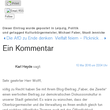
Follow
Dieser Eintrag wurde gepostet in
Leipzig
,
Politik
und getagged
Kulturbürgermeister
,
Michael Faber
,
Skadi Jennicke
Die AfD zu Ende denken
Vielfalt feiern – Picknick für ein friedliches Zusammenleben am 06. Juni 2016
Ein Kommentar
10. Mai 2016 um 22:04 Uhr
Karl Heyde
sagt:
Sehr geehrter Herr Wolff,
völlig zu Recht haben Sie mit Ihrem Blog-Beitrag „Faber, die Zweite“
einen wertvollen Beitrag zur demokratischen Diskussionskultur in
unserer Stadt geleistet. Es wäre zu wünschen, dass der
Oberbürgermeister und die Verwaltung es Ihnen endlich gleich tun
und wichtige öffentliche Themen auch mit der Öffentlichkeit