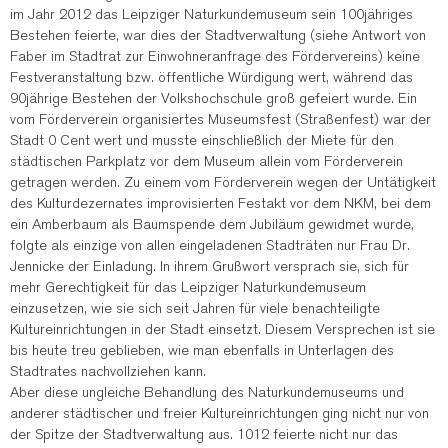
im Jahr 2012 das Leipziger Naturkundemuseum sein 100jähriges
Bestehen feierte, war dies der Stadtverwaltung (siehe Antwort von
Faber im Stadtrat zur Einwohneranfrage des Fördervereins) keine
Festveranstaltung bzw. öffentliche Würdigung wert, während das
90jährige Bestehen der Volkshochschule groß gefeiert wurde. Ein
vom Förderverein organisiertes Museumsfest (Straßenfest) war der
Stadt 0 Cent wert und musste einschließlich der Miete für den
städtischen Parkplatz vor dem Museum allein vom Förderverein
getragen werden. Zu einem vom Förderverein wegen der Untätigkeit
des Kulturdezernates improvisierten Festakt vor dem NKM, bei dem
ein Amberbaum als Baumspende dem Jubiläum gewidmet wurde,
folgte als einzige von allen eingeladenen Stadträten nur Frau Dr.
Jennicke der Einladung. In ihrem Grußwort versprach sie, sich für
mehr Gerechtigkeit für das Leipziger Naturkundemuseum
einzusetzen, wie sie sich seit Jahren für viele benachteiligte
Kultureinrichtungen in der Stadt einsetzt. Diesem Versprechen ist sie
bis heute treu geblieben, wie man ebenfalls in Unterlagen des
Stadtrates nachvollziehen kann.
Aber diese ungleiche Behandlung des Naturkundemuseums und
anderer städtischer und freier Kultureinrichtungen ging nicht nur von
der Spitze der Stadtverwaltung aus. 1012 feierte nicht nur das