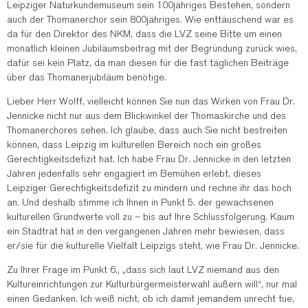
Leipziger Naturkundemuseum sein 100jähriges Bestehen, sondern
auch der Thomanerchor sein 800jähriges. Wie enttäuschend war es
da für den Direktor des NKM, dass die LVZ seine Bitte um einen
monatlich kleinen Jubiläumsbeitrag mit der Begründung zurück wies,
dafür sei kein Platz, da man diesen für die fast täglichen Beiträge
über das Thomanerjubiläum benötige.
Lieber Herr Wolff, vielleicht können Sie nun das Wirken von Frau Dr.
Jennicke nicht nur aus dem Blickwinkel der Thomaskirche und des
Thomanerchores sehen. Ich glaube, dass auch Sie nicht bestreiten
können, dass Leipzig im kulturellen Bereich noch ein großes
Gerechtigkeitsdefizit hat. Ich habe Frau Dr. Jennicke in den letzten
Jahren jedenfalls sehr engagiert im Bemühen erlebt, dieses
Leipziger Gerechtigkeitsdefizit zu mindern und rechne ihr das hoch
an. Und deshalb stimme ich Ihnen in Punkt 5. der gewachsenen
kulturellen Grundwerte voll zu – bis auf Ihre Schlussfolgerung. Kaum
ein Stadtrat hat in den vergangenen Jahren mehr bewiesen, dass
er/sie für die kulturelle Vielfalt Leipzigs steht, wie Frau Dr. Jennicke.
Zu Ihrer Frage im Punkt 6., „dass sich laut LVZ niemand aus den
Kultureinrichtungen zur Kulturbürgermeisterwahl äußern will“, nur mal
einen Gedanken. Ich weiß nicht, ob ich damit jemandem unrecht tue,