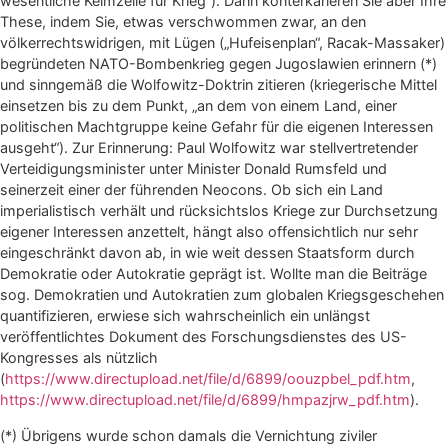
wesentliche Keimzelle für Krieg“). Dann konterkarieren Sie aber Ihre
These, indem Sie, etwas verschwommen zwar, an den
völkerrechtswidrigen, mit Lügen („Hufeisenplan“, Racak-Massaker)
begründeten NATO-Bombenkrieg gegen Jugoslawien erinnern (*)
und sinngemäß die Wolfowitz-Doktrin zitieren (kriegerische Mittel
einsetzen bis zu dem Punkt, „an dem von einem Land, einer
politischen Machtgruppe keine Gefahr für die eigenen Interessen
ausgeht“). Zur Erinnerung: Paul Wolfowitz war stellvertretender
Verteidigungsminister unter Minister Donald Rumsfeld und
seinerzeit einer der führenden Neocons. Ob sich ein Land
imperialistisch verhält und rücksichtslos Kriege zur Durchsetzung
eigener Interessen anzettelt, hängt also offensichtlich nur sehr
eingeschränkt davon ab, in wie weit dessen Staatsform durch
Demokratie oder Autokratie geprägt ist. Wollte man die Beiträge
sog. Demokratien und Autokratien zum globalen Kriegsgeschehen
quantifizieren, erwiese sich wahrscheinlich ein unlängst
veröffentlichtes Dokument des Forschungsdienstes des US-
Kongresses als nützlich
(
https://www.directupload.net/file/d/6899/oouzpbel_pdf.htm
,
https://www.directupload.net/file/d/6899/hmpazjrw_pdf.htm
).
(*) Übrigens wurde schon damals die Vernichtung ziviler