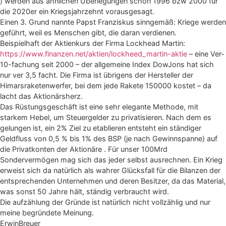
) werden aus ähnlichen Überlegungen schon 1996 bzw 2000 für
die 2020er ein Kriegsjahrzehnt vorausgesagt.
Einen 3. Grund nannte Papst Franziskus sinngemäß: Kriege werden
geführt, weil es Menschen gibt, die daran verdienen.
Beispielhaft der Aktienkurs der Firma Lockhead Martin:
https://www.finanzen.net/aktien/lockheed_martin-aktie
– eine Ver-
10-fachung seit 2000 – der allgemeine Index DowJons hat sich
nur ver 3,5 facht. Die Firma ist übrigens der Hersteller der
Himarsraketenwerfer, bei dem jede Rakete 150000 kostet – da
lacht das Aktionärsherz.
Das Rüstungsgeschäft ist eine sehr elegante Methode, mit
starkem Hebel, um Steuergelder zu privatisieren. Nach dem es
gelungen ist, ein 2% Ziel zu etablieren entsteht ein ständiger
Geldfluss von 0,5 % bis 1% des BSP (je nach Gewinnspanne) auf
die Privatkonten der Aktionäre . Für unser 100Mrd
Sondervermögen mag sich das jeder selbst ausrechnen. Ein Krieg
erweist sich da natürlich als wahrer Glücksfall für die Bilanzen der
entsprechenden Unternehmen und deren Besitzer, da das Material,
was sonst 50 Jahre hält, ständig verbraucht wird.
Die aufzählung der Gründe ist natürlich nicht vollzählig und nur
meine begründete Meinung.
ErwinBreuer