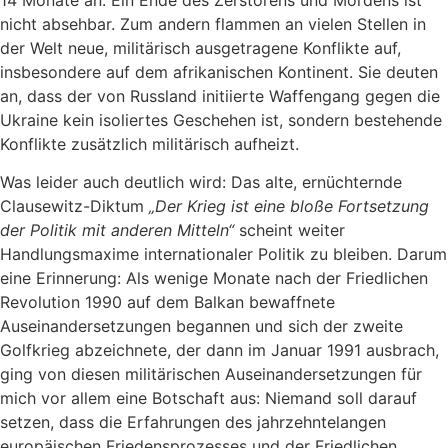
14 Monate an. Ein Ende des Zerstörens und Mordens ist
nicht absehbar. Zum andern flammen an vielen Stellen in
der Welt neue, militärisch ausgetragene Konflikte auf,
insbesondere auf dem afrikanischen Kontinent. Sie deuten
an, dass der von Russland initiierte Waffengang gegen die
Ukraine kein isoliertes Geschehen ist, sondern bestehende
Konflikte zusätzlich militärisch aufheizt.
Was leider auch deutlich wird: Das alte, ernüchternde
Clausewitz-Diktum
„Der Krieg ist eine bloße Fortsetzung
der Politik mit anderen Mitteln“
scheint weiter
Handlungsmaxime internationaler Politik zu bleiben. Darum
eine Erinnerung: Als wenige Monate nach der Friedlichen
Revolution 1990 auf dem Balkan bewaffnete
Auseinandersetzungen begannen und sich der zweite
Golfkrieg abzeichnete, der dann im Januar 1991 ausbrach,
ging von diesen militärischen Auseinandersetzungen für
mich vor allem eine Botschaft aus: Niemand soll darauf
setzen, dass die Erfahrungen des jahrzehntelangen
europäischen Friedensprozesses und der Friedlichen