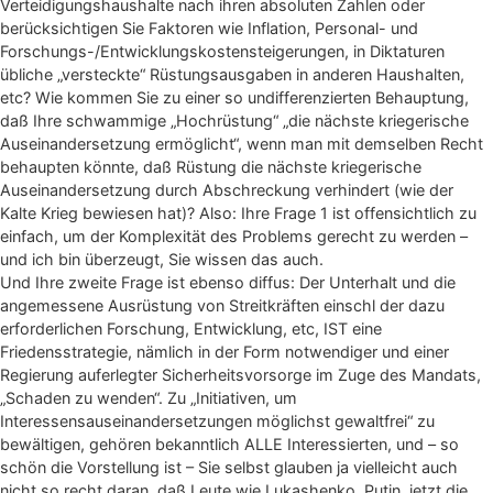
Verteidigungshaushalte nach ihren absoluten Zahlen oder
berücksichtigen Sie Faktoren wie Inflation, Personal- und
Forschungs-/Entwicklungskostensteigerungen, in Diktaturen
übliche „versteckte“ Rüstungsausgaben in anderen Haushalten,
etc? Wie kommen Sie zu einer so undifferenzierten Behauptung,
daß Ihre schwammige „Hochrüstung“ „die nächste kriegerische
Auseinandersetzung ermöglicht“, wenn man mit demselben Recht
behaupten könnte, daß Rüstung die nächste kriegerische
Auseinandersetzung durch Abschreckung verhindert (wie der
Kalte Krieg bewiesen hat)? Also: Ihre Frage 1 ist offensichtlich zu
einfach, um der Komplexität des Problems gerecht zu werden –
und ich bin überzeugt, Sie wissen das auch.
Und Ihre zweite Frage ist ebenso diffus: Der Unterhalt und die
angemessene Ausrüstung von Streitkräften einschl der dazu
erforderlichen Forschung, Entwicklung, etc, IST eine
Friedensstrategie, nämlich in der Form notwendiger und einer
Regierung auferlegter Sicherheitsvorsorge im Zuge des Mandats,
„Schaden zu wenden“. Zu „Initiativen, um
Interessensauseinandersetzungen möglichst gewaltfrei“ zu
bewältigen, gehören bekanntlich ALLE Interessierten, und – so
schön die Vorstellung ist – Sie selbst glauben ja vielleicht auch
nicht so recht daran, daß Leute wie Lukashenko, Putin, jetzt die