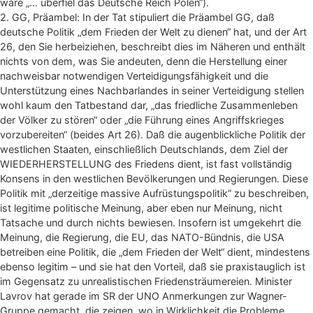
wäre „… überfiel das Deutsche Reich Polen“).
2. GG, Präambel: In der Tat stipuliert die Präambel GG, daß
deutsche Politik „dem Frieden der Welt zu dienen“ hat, und der Art
26, den Sie herbeiziehen, beschreibt dies im Näheren und enthält
nichts von dem, was Sie andeuten, denn die Herstellung einer
nachweisbar notwendigen Verteidigungsfähigkeit und die
Unterstützung eines Nachbarlandes in seiner Verteidigung stellen
wohl kaum den Tatbestand dar, „das friedliche Zusammenleben
der Völker zu stören“ oder „die Führung eines Angriffskrieges
vorzubereiten“ (beides Art 26). Daß die augenblickliche Politik der
westlichen Staaten, einschließlich Deutschlands, dem Ziel der
WIEDERHERSTELLUNG des Friedens dient, ist fast vollständig
Konsens in den westlichen Bevölkerungen und Regierungen. Diese
Politik mit „derzeitige massive Aufrüstungspolitik“ zu beschreiben,
ist legitime politische Meinung, aber eben nur Meinung, nicht
Tatsache und durch nichts bewiesen. Insofern ist umgekehrt die
Meinung, die Regierung, die EU, das NATO-Bündnis, die USA
betreiben eine Politik, die „dem Frieden der Welt“ dient, mindestens
ebenso legitim – und sie hat den Vorteil, daß sie praxistauglich ist
im Gegensatz zu unrealistischen Friedensträumereien. Minister
Lavrov hat gerade im SR der UNO Anmerkungen zur Wagner-
Gruppe gemacht, die zeigen, wo in Wirklichkeit die Probleme