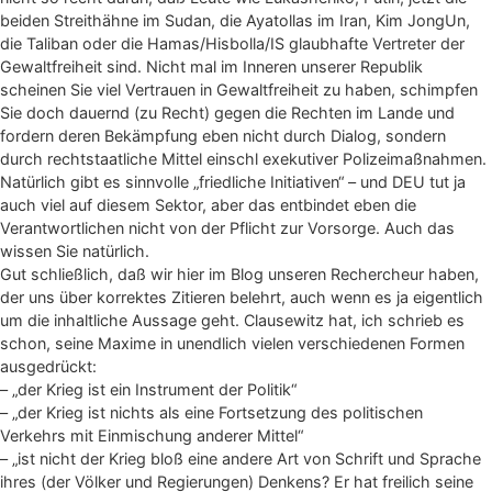
beiden Streithähne im Sudan, die Ayatollas im Iran, Kim JongUn,
die Taliban oder die Hamas/Hisbolla/IS glaubhafte Vertreter der
Gewaltfreiheit sind. Nicht mal im Inneren unserer Republik
scheinen Sie viel Vertrauen in Gewaltfreiheit zu haben, schimpfen
Sie doch dauernd (zu Recht) gegen die Rechten im Lande und
fordern deren Bekämpfung eben nicht durch Dialog, sondern
durch rechtstaatliche Mittel einschl exekutiver Polizeimaßnahmen.
Natürlich gibt es sinnvolle „friedliche Initiativen“ – und DEU tut ja
auch viel auf diesem Sektor, aber das entbindet eben die
Verantwortlichen nicht von der Pflicht zur Vorsorge. Auch das
wissen Sie natürlich.
Gut schließlich, daß wir hier im Blog unseren Rechercheur haben,
der uns über korrektes Zitieren belehrt, auch wenn es ja eigentlich
um die inhaltliche Aussage geht. Clausewitz hat, ich schrieb es
schon, seine Maxime in unendlich vielen verschiedenen Formen
ausgedrückt:
– „der Krieg ist ein Instrument der Politik“
– „der Krieg ist nichts als eine Fortsetzung des politischen
Verkehrs mit Einmischung anderer Mittel“
– „ist nicht der Krieg bloß eine andere Art von Schrift und Sprache
ihres (der Völker und Regierungen) Denkens? Er hat freilich seine