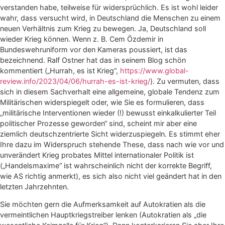
verstanden habe, teilweise für widersprüchlich. Es ist wohl leider
wahr, dass versucht wird, in Deutschland die Menschen zu einem
neuen Verhältnis zum Krieg zu bewegen. Ja, Deutschland soll
wieder Krieg können. Wenn z. B. Cem Özdemir in
Bundeswehruniform vor den Kameras poussiert, ist das
bezeichnend. Ralf Ostner hat das in seinem Blog schön
kommentiert („Hurrah, es ist Krieg“,
https://www.global-
review.info/2023/04/06/hurrah-es-ist-krieg/
). Zu vermuten, dass
sich in diesem Sachverhalt eine allgemeine, globale Tendenz zum
Militärischen widerspiegelt oder, wie Sie es formulieren, dass
„militärische Interventionen wieder (!) bewusst einkalkulierter Teil
politischer Prozesse geworden“ sind, scheint mir aber eine
ziemlich deutschzentrierte Sicht widerzuspiegeln. Es stimmt eher
Ihre dazu im Widerspruch stehende These, dass nach wie vor und
unverändert Krieg probates Mittel internationaler Politik ist
(„Handelsmaxime“ ist wahrscheinlich nicht der korrekte Begriff,
wie AS richtig anmerkt), es sich also nicht viel geändert hat in den
letzten Jahrzehnten.
Sie möchten gern die Aufmerksamkeit auf Autokratien als die
vermeintlichen Hauptkriegstreiber lenken (Autokratien als „die