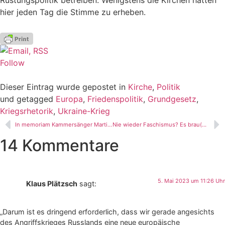
hier jeden Tag die Stimme zu erheben.
Follow
Dieser Eintrag wurde gepostet in
Kirche
,
Politik
und getagged
Europa
,
Friedenspolitik
,
Grundgesetz
,
Kriegsrhetorik
,
Ukraine-Krieg
In memoriam Kammersänger Martin Petzold (25. Juni 1955 – 19. April 2023)
Nie wieder Faschismus? Es brau(n)t sich was zusammen!
14 Kommentare
5. Mai 2023 um 11:26 Uhr
Klaus Plätzsch
sagt:
„Darum ist es dringend erforderlich, dass wir gerade angesichts
des Angriffskrieges Russlands eine neue europäische