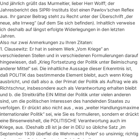
Und jährlich grüßt das Murmeltier, lieber Herr Wolff; der
Jahresbericht des SIPRI-Instituts löst einen Pawlov’schen Reflex
aus. Ihr ganzer Beitrag steht zu Recht unter der Überschrift „der
neue, alte Irrweg“ (auf dem Sie sich befinden). Inhaltlich verweise
ich deshalb auf längst erfolgte Widerlegungen in den letzten
Jahren.
Also nur zwei Anmerkungen zu Ihren Zitaten:
1. Clausewitz: Er hat in seinem Werk „Vom Kriege“ an
verschiedenen Stellen und in verschiedenen Formulierungen darauf
hingewiesen, daß „Krieg Fortsetzung der Politik unter Beimischung
anderer Mittel“ sei. Die inhaltliche Aussage dieser Erkenntnis ist,
daß POLITIK das bestimmende Element bleibt, auch wenn Krieg
ausbricht, und daß also a. der Primat der Politik als Auftrag wie als
Richtschnur, insbesondere auch als Verantwortung erhalten bleibt
und b. die Streitkräfte EIN Mittel der Politik unter vielen anderen
sind, um die politischen Interessen des handelnden Staates zu
verfolgen. Er drückt also nicht aus , was „weiter Handlungsmaxime
internationaler Politik“ sei, wie Sie es formulieren, sondern er drückt
eine Binsenweisheit, die POLITISCHE Verantwortung auch im
Kriege, aus. (Deshalb zB ist ja der in DEU so übliche Satz „im
September 1939 überfiel die Wehrmacht Polen“ so unsinnig; richtig