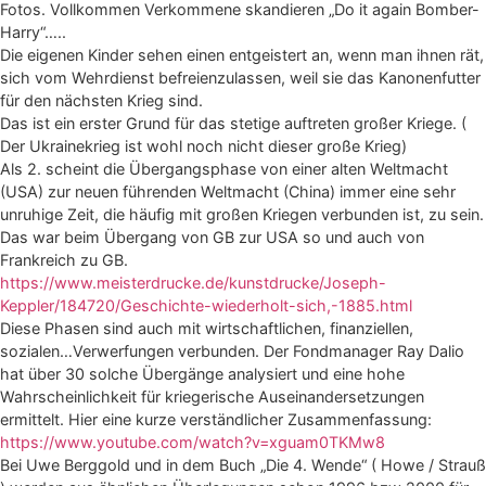
Fotos. Vollkommen Verkommene skandieren „Do it again Bomber-
Harry“…..
Die eigenen Kinder sehen einen entgeistert an, wenn man ihnen rät,
sich vom Wehrdienst befreienzulassen, weil sie das Kanonenfutter
für den nächsten Krieg sind.
Das ist ein erster Grund für das stetige auftreten großer Kriege. (
Der Ukrainekrieg ist wohl noch nicht dieser große Krieg)
Als 2. scheint die Übergangsphase von einer alten Weltmacht
(USA) zur neuen führenden Weltmacht (China) immer eine sehr
unruhige Zeit, die häufig mit großen Kriegen verbunden ist, zu sein.
Das war beim Übergang von GB zur USA so und auch von
Frankreich zu GB.
https://www.meisterdrucke.de/kunstdrucke/Joseph-
Keppler/184720/Geschichte-wiederholt-sich,-1885.html
Diese Phasen sind auch mit wirtschaftlichen, finanziellen,
sozialen…Verwerfungen verbunden. Der Fondmanager Ray Dalio
hat über 30 solche Übergänge analysiert und eine hohe
Wahrscheinlichkeit für kriegerische Auseinandersetzungen
ermittelt. Hier eine kurze verständlicher Zusammenfassung:
https://www.youtube.com/watch?v=xguam0TKMw8
Bei Uwe Berggold und in dem Buch „Die 4. Wende“ ( Howe / Strauß