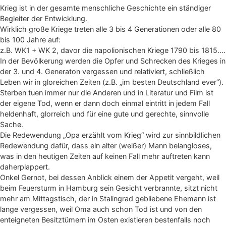
Krieg ist in der gesamte menschliche Geschichte ein ständiger
Begleiter der Entwicklung.
Wirklich große Kriege treten alle 3 bis 4 Generationen oder alle 80
bis 100 Jahre auf:
z.B. WK1 + WK 2, davor die napolionischen Kriege 1790 bis 1815….
In der Bevölkerung werden die Opfer und Schrecken des Krieges in
der 3. und 4. Generaton vergessen und relativiert, schließlich
Leben wir in gloreichen Zeiten (z.B. „im besten Deutschland ever“).
Sterben tuen immer nur die Anderen und in Literatur und Film ist
der eigene Tod, wenn er dann doch einmal eintritt in jedem Fall
heldenhaft, glorreich und für eine gute und gerechte, sinnvolle
Sache.
Die Redewendung „Opa erzählt vom Krieg“ wird zur sinnbildlichen
Redewendung dafür, dass ein alter (weißer) Mann belangloses,
was in den heutigen Zeiten auf keinen Fall mehr auftreten kann
daherplappert.
Onkel Gernot, bei dessen Anblick einem der Appetit vergeht, weil
beim Feuersturm in Hamburg sein Gesicht verbrannte, sitzt nicht
mehr am Mittagstisch, der in Stalingrad gebliebene Ehemann ist
lange vergessen, weil Oma auch schon Tod ist und von den
enteigneten Besitztümern im Osten existieren bestenfalls noch