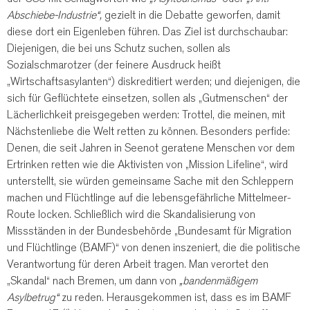
Abschiebe-Industrie“,
gezielt in die Debatte geworfen, damit
diese dort ein Eigenleben führen. Das Ziel ist durchschaubar:
Diejenigen, die bei uns Schutz suchen, sollen als
Sozialschmarotzer (der feinere Ausdruck heißt
„Wirtschaftsasylanten“) diskreditiert werden; und diejenigen, die
sich für Geflüchtete einsetzen, sollen als „Gutmenschen“ der
Lächerlichkeit preisgegeben werden: Trottel, die meinen, mit
Nächstenliebe die Welt retten zu können. Besonders perfide:
Denen, die seit Jahren in Seenot geratene Menschen vor dem
Ertrinken retten wie die Aktivisten von „Mission Lifeline“, wird
unterstellt, sie würden gemeinsame Sache mit den Schleppern
machen und Flüchtlinge auf die lebensgefährliche Mittelmeer-
Route locken. Schließlich wird die Skandalisierung von
Missständen in der Bundesbehörde „Bundesamt für Migration
und Flüchtlinge (BAMF)“ von denen inszeniert, die die politische
Verantwortung für deren Arbeit tragen. Man verortet den
„Skandal“ nach Bremen, um dann von
„bandenmäßigem
Asylbetrug“
zu reden. Herausgekommen ist, dass es im BAMF