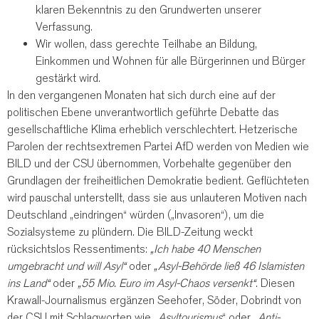
klaren Bekenntnis zu den Grundwerten unserer
Verfassung.
Wir wollen, dass gerechte Teilhabe an Bildung,
Einkommen und Wohnen für alle Bürgerinnen und Bürger
gestärkt wird.
In den vergangenen Monaten hat sich durch eine auf der
politischen Ebene unverantwortlich geführte Debatte das
gesellschaftliche Klima erheblich verschlechtert. Hetzerische
Parolen der rechtsextremen Partei AfD werden von Medien wie
BILD und der CSU übernommen, Vorbehalte gegenüber den
Grundlagen der freiheitlichen Demokratie bedient. Geflüchteten
wird pauschal unterstellt, dass sie aus unlauteren Motiven nach
Deutschland „eindringen“ würden („Invasoren“), um die
Sozialsysteme zu plündern. Die BILD-Zeitung weckt
rücksichtslos Ressentiments:
„Ich habe 40 Menschen
umgebracht und will Asyl“
oder
„Asyl-Behörde ließ 46 Islamisten
ins Land“
oder
„55 Mio. Euro im Asyl-Chaos versenkt“
. Diesen
Krawall-Journalismus ergänzen Seehofer, Söder, Dobrindt von
der CSU mit Schlagworten wie
„Asyltourismus
“ oder
„Anti-