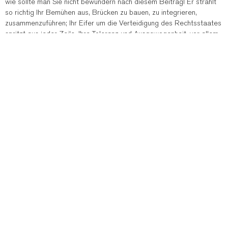
wie sollte man Sie nicht bewundern nach diesem Beitrag! Er strahlt
so richtig Ihr Bemühen aus, Brücken zu bauen, zu integrieren,
zusammenzuführen; Ihr Eifer um die Verteidigung des Rechtsstaates
spritzt aus jeder Zeile, Ihre Toleranz und Ausgewogenheit, vor allem
Ihr Bemühen um „gesellschaftliche Vielfalt“ – alles großartig!
Man kann Ihnen nur danken. Sie werden sicher einen richtig bunten
Tag unter Gleichgesinnten haben und nichts zur Lösung der
Probleme beitragen.
Und entlarvend wie der Beitrag ist dann auch der Kommentar des
Menschen ohne Takt und Verstand.
Ich grüße Sie,
Andreas Schwerdtfeger
Antworten
19. August 2018 um 14:01 Uhr
Christian Wolff
sagt:
Lieber Herr Schwerdtfeger, es geht weder um Bewunderung
noch um Ironie, sondern nur um das, was jedem Einzelnen an
Menschlichkeit und Anstand möglich ist. Beste Grüße Christian