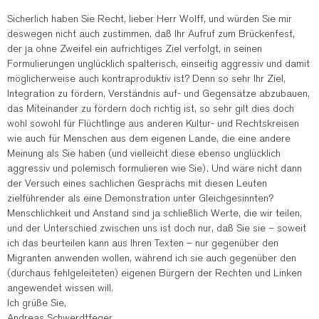
Sicherlich haben Sie Recht, lieber Herr Wolff, und würden Sie mir
deswegen nicht auch zustimmen, daß Ihr Aufruf zum Brückenfest,
der ja ohne Zweifel ein aufrichtiges Ziel verfolgt, in seinen
Formulierungen unglücklich spalterisch, einseitig aggressiv und damit
möglicherweise auch kontraproduktiv ist? Denn so sehr Ihr Ziel,
Integration zu fördern, Verständnis auf- und Gegensätze abzubauen,
das Miteinander zu fördern doch richtig ist, so sehr gilt dies doch
wohl sowohl für Flüchtlinge aus anderen Kultur- und Rechtskreisen
wie auch für Menschen aus dem eigenen Lande, die eine andere
Meinung als Sie haben (und vielleicht diese ebenso unglücklich
aggressiv und polemisch formulieren wie Sie). Und wäre nicht dann
der Versuch eines sachlichen Gesprächs mit diesen Leuten
zielführender als eine Demonstration unter Gleichgesinnten?
Menschlichkeit und Anstand sind ja schließlich Werte, die wir teilen,
und der Unterschied zwischen uns ist doch nur, daß Sie sie – soweit
ich das beurteilen kann aus Ihren Texten – nur gegenüber den
Migranten anwenden wollen, während ich sie auch gegenüber den
(durchaus fehlgeleiteten) eigenen Bürgern der Rechten und Linken
angewendet wissen will.
Ich grüße Sie,
Andreas Schwerdtfeger