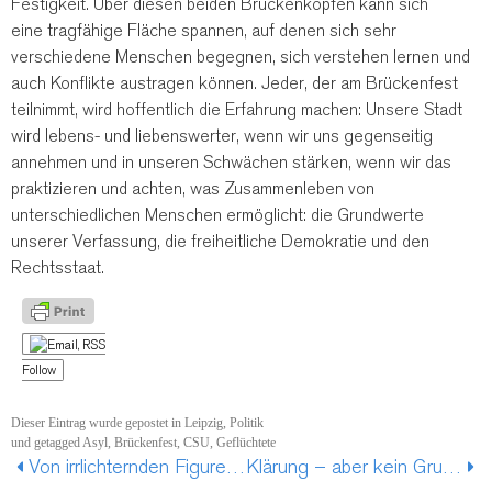
Festigkeit. Über diesen beiden Brückenköpfen kann sich
eine tragfähige Fläche spannen, auf denen sich sehr
verschiedene Menschen begegnen, sich verstehen lernen und
auch Konflikte austragen können. Jeder, der am Brückenfest
teilnimmt, wird hoffentlich die Erfahrung machen: Unsere Stadt
wird lebens- und liebenswerter, wenn wir uns gegenseitig
annehmen und in unseren Schwächen stärken, wenn wir das
praktizieren und achten, was Zusammenleben von
unterschiedlichen Menschen ermöglicht: die Grundwerte
unserer Verfassung, die freiheitliche Demokratie und den
Rechtsstaat.
Follow
Dieser Eintrag wurde gepostet in
Leipzig
,
Politik
und getagged
Asyl
,
Brückenfest
,
CSU
,
Geflüchtete
Von irrlichternden Figuren und sozialdemokratischer Erleuchtung – doch wo bleibt sie?
Klärung – aber kein Grund zur Überheblichkeit und Betulichkeit