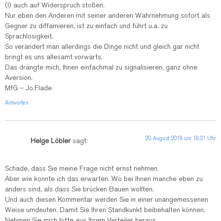
(!) auch auf Widerspruch stoßen.
Nur eben den Anderen mit seiner anderen Wahrnehmung sofort als
Gegner zu diffamieren, ist zu einfach und führt u.a. zu
Sprachlosigkeit.
So verändert man allerdings die Dinge nicht und gleich gar nicht
bringt es uns allesamt vorwärts.
Das drängte mich, Ihnen einfachmal zu signalisieren, ganz ohne
Aversion.
MfG – Jo.Flade
Antworten
20. August 2018 um 18:21 Uhr
Helge Löbler
sagt:
Schade, dass Sie meine Frage nicht ernst nehmen.
Aber wie konnte ich das erwarten. Wo bei Ihnen manche eben zu
anders sind, als dass Sie brücken Bauen wollten.
Und auch diesen Kommentar werden Sie in einer unangemessenen
Weise umdeuten. Damit Sie Ihren Standkunkt beibehalten können.
Nehmen Sie mich bitte aus Ihrem Verteiler heraus.