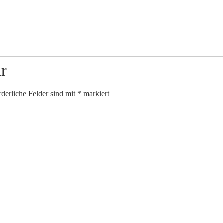
r
rderliche Felder sind mit
*
markiert