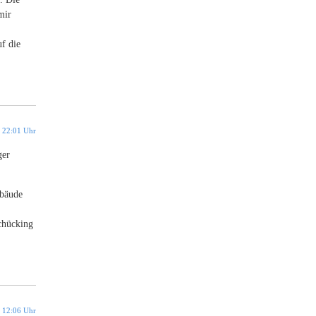
mir
f die
 22:01 Uhr
ger
ebäude
chücking
 12:06 Uhr