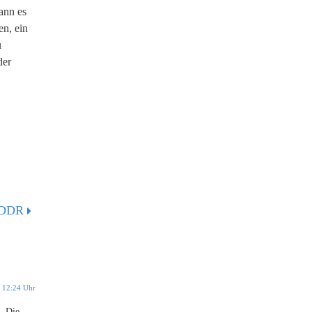
ann es
en, ein
u
der
t DDR
 12:24 Uhr
. Die