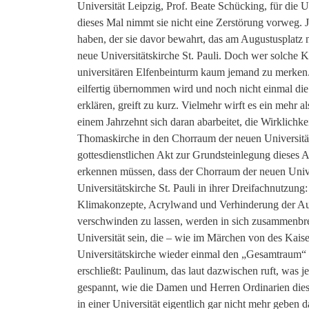
Universität Leipzig, Prof. Beate Schücking, für die
dieses Mal nimmt sie nicht eine Zerstörung vorweg. J
haben, der sie davor bewahrt, das am Augustusplatz 
neue Universitätskirche St. Pauli. Doch wer solche Ka
universitären Elfenbeinturm kaum jemand zu merken. 
eilfertig übernommen wird und noch nicht einmal die 
erklären, greift zu kurz. Vielmehr wirft es ein mehr al
einem Jahrzehnt sich daran abarbeitet, die Wirklich
Thomaskirche in den Chorraum der neuen Universität
gottesdienstlichen Akt zur Grundsteinlegung dieses A
erkennen müssen, dass der Chorraum der neuen Unive
Universitätskirche St. Pauli in ihrer Dreifachnutzung
Klimakonzepte, Acrylwand und Verhinderung der Auf
verschwinden zu lassen, werden in sich zusammenbrech
Universität sein, die – wie im Märchen von des Kais
Universitätskirche wieder einmal den „Gesamtraum“
erschließt: Paulinum, das laut dazwischen ruft, was j
gespannt, wie die Damen und Herren Ordinarien die
in einer Universität eigentlich gar nicht mehr geben 