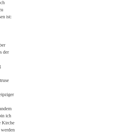
och
zu
n ist:
ber
s der
,
g
truse
eipziger
mandem
bin ich
e Kirche
, werden