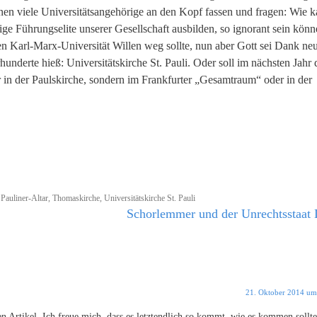
nen viele Universitätsangehörige an den Kopf fassen und fragen: Wie k
ige Führungselite unserer Gesellschaft ausbilden, so ignorant sein könn
n Karl-Marx-Universität Willen weg sollte, nun aber Gott sei Dank ne
hunderte hieß: Universitätskirche St. Pauli. Oder soll im nächsten Jahr 
in der Paulskirche, sondern im Frankfurter „Gesamtraum“ oder in der
d
Pauliner-Altar
,
Thomaskirche
,
Universitätskirche St. Pauli
Schorlemmer und der Unrechtsstaa
21. Oktober 2014 um
 Artikel. Ich freue mich, dass es letztendlich so kommt, wie es kommen sollte