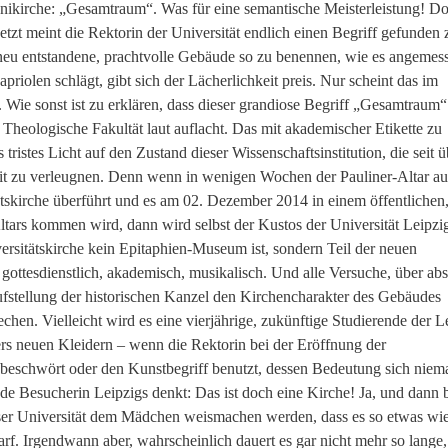
 Unikirche: „Gesamtraum“. Was für eine semantische Meisterleistung! D
etzt meint die Rektorin der Universität endlich einen Begriff gefunden 
neu entstandene, prachtvolle Gebäude so zu benennen, wie es angemesse
priolen schlägt, gibt sich der Lächerlichkeit preis. Nur scheint das im
Wie sonst ist zu erklären, dass dieser grandiose Begriff „Gesamtraum“
Theologische Fakultät laut auflacht. Das mit akademischer Etikette zu
s tristes Licht auf den Zustand dieser Wissenschaftsinstitution, die seit ü
keit zu verleugnen. Denn wenn in wenigen Wochen der Pauliner-Altar au
skirche überführt und es am 02. Dezember 2014 in einem öffentlichen
ltars kommen wird, dann wird selbst der Kustos der Universität Leipzi
rsitätskirche kein Epitaphien-Museum ist, sondern Teil der neuen
: gottesdienstlich, akademisch, musikalisch. Und alle Versuche, über abs
stellung der historischen Kanzel den Kirchencharakter des Gebäudes
en. Vielleicht wird es eine vierjährige, zukünftige Studierende der L
ers neuen Kleidern – wenn die Rektorin bei der Eröffnung der
 beschwört oder den Kunstbegriff benutzt, dessen Bedeutung sich nie
ede Besucherin Leipzigs denkt: Das ist doch eine Kirche! Ja, und dann 
ser Universität dem Mädchen weismachen werden, dass es so etwas wi
darf. Irgendwann aber, wahrscheinlich dauert es gar nicht mehr so lange