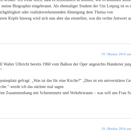
n meine Biographie eingebrannt. Als ehemaliger Student der Uni Leipzig ist es 
eichgültigkeit oder realitätsverkennenden Abneigung dem Thema von
ren Köpfe hinweg wird sich nun aber das einstellen, was die rechte Antwort au
19. Oktober 2014 um
soll Walter Ulbricht bereits 1960 vom Balkon der Oper angesichts Hunderter jun
”
usplatz gefragt: „Was ist das für eine Kirche?“ „Dies ist ein universitäres G
rche.“ werde ich das nächste mal sagen.
r im Zusammenhang mit Schienennetz und Verkehrsraum – was will uns Frau S
19. Oktober 2014 um