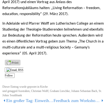
April 2017) und einen Vortrag aus Anlass des
Reformationsjubiläums halten: „Living Reformation – freedom,
education, responsibility“ (29. März 2017).
In Adelaide wird Pfarrer Wolff am Lutherischen College an einem
Studientag der Theologie-Studierenden teilnehmen und ebenfalls
zur Bedeutung der Reformation heute sprechen. Außerdem wird
es einen öffentlichen Vortrag geben zum Thema „The Church in a
multi-culturale and a multi-religious Society – Gemany’s
experience“
(05. April 2017).
Follow
Dieser Eintrag wurde gepostet in
Kirche
und getagged
Australien
,
Christian Wolff
,
Graham Lieschke
,
Johann Sebastian Bach
,
St.
Johns Southbank
Ein großer Tag: Einweihung der Grundschule und des Hortes forum thomanum
Feedback zum Workshop „Rechtspopulismus im kirchlichen Kontext“ am 07. März 2017