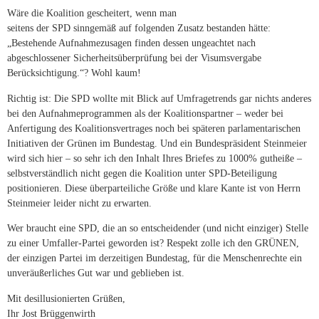
Wäre die Koalition gescheitert, wenn man
seitens der SPD sinngemäß auf folgenden Zusatz bestanden hätte:
„Bestehende Aufnahmezusagen finden dessen ungeachtet nach
abgeschlossener Sicherheitsüberprüfung bei der Visumsvergabe
Berücksichtigung.“? Wohl kaum!
Richtig ist: Die SPD wollte mit Blick auf Umfragetrends gar nichts anderes
bei den Aufnahmeprogrammen als der Koalitionspartner – weder bei
Anfertigung des Koalitionsvertrages noch bei späteren parlamentarischen
Initiativen der Grünen im Bundestag. Und ein Bundespräsident Steinmeier
wird sich hier – so sehr ich den Inhalt Ihres Briefes zu 1000% gutheiße –
selbstverständlich nicht gegen die Koalition unter SPD-Beteiligung
positionieren. Diese überparteiliche Größe und klare Kante ist von Herrn
Steinmeier leider nicht zu erwarten.
Wer braucht eine SPD, die an so entscheidender (und nicht einziger) Stelle
zu einer Umfaller-Partei geworden ist? Respekt zolle ich den GRÜNEN,
der einzigen Partei im derzeitigen Bundestag, für die Menschenrechte ein
unveräußerliches Gut war und geblieben ist.
Mit desillusionierten Grüßen,
Ihr Jost Brüggenwirth