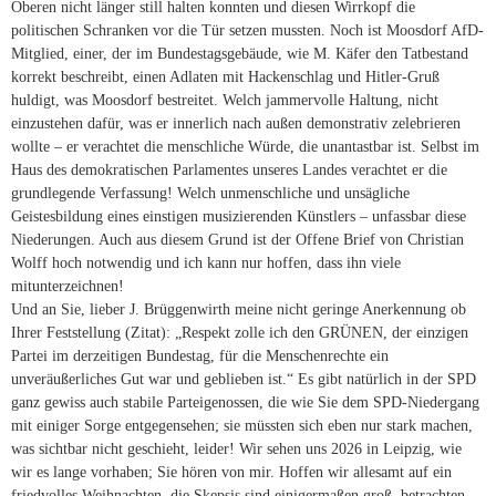
Oberen nicht länger still halten konnten und diesen Wirrkopf die
politischen Schranken vor die Tür setzen mussten. Noch ist Moosdorf AfD-
Mitglied, einer, der im Bundestagsgebäude, wie M. Käfer den Tatbestand
korrekt beschreibt, einen Adlaten mit Hackenschlag und Hitler-Gruß
huldigt, was Moosdorf bestreitet. Welch jammervolle Haltung, nicht
einzustehen dafür, was er innerlich nach außen demonstrativ zelebrieren
wollte – er verachtet die menschliche Würde, die unantastbar ist. Selbst im
Haus des demokratischen Parlamentes unseres Landes verachtet er die
grundlegende Verfassung! Welch unmenschliche und unsägliche
Geistesbildung eines einstigen musizierenden Künstlers – unfassbar diese
Niederungen. Auch aus diesem Grund ist der Offene Brief von Christian
Wolff hoch notwendig und ich kann nur hoffen, dass ihn viele
mitunterzeichnen!
Und an Sie, lieber J. Brüggenwirth meine nicht geringe Anerkennung ob
Ihrer Feststellung (Zitat): „Respekt zolle ich den GRÜNEN, der einzigen
Partei im derzeitigen Bundestag, für die Menschenrechte ein
unveräußerliches Gut war und geblieben ist.“ Es gibt natürlich in der SPD
ganz gewiss auch stabile Parteigenossen, die wie Sie dem SPD-Niedergang
mit einiger Sorge entgegensehen; sie müssten sich eben nur stark machen,
was sichtbar nicht geschieht, leider! Wir sehen uns 2026 in Leipzig, wie
wir es lange vorhaben; Sie hören von mir. Hoffen wir allesamt auf ein
friedvolles Weihnachten, die Skepsis sind einigermaßen groß, betrachten