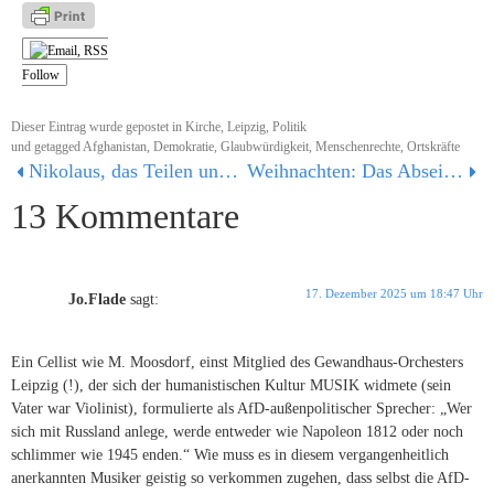
Follow
Dieser Eintrag wurde gepostet in
Kirche
,
Leipzig
,
Politik
und getagged
Afghanistan
,
Demokratie
,
Glaubwürdigkeit
,
Menschenrechte
,
Ortskräfte
Nikolaus, das Teilen und der Sozialstaat
Weihnachten: Das Abseits auf der Weltbühne
13 Kommentare
17. Dezember 2025 um 18:47 Uhr
Jo.Flade
sagt:
Ein Cellist wie M. Moosdorf, einst Mitglied des Gewandhaus-Orchesters
Leipzig (!), der sich der humanistischen Kultur MUSIK widmete (sein
Vater war Violinist), formulierte als AfD-außenpolitischer Sprecher: „Wer
sich mit Russland anlege, werde entweder wie Napoleon 1812 oder noch
schlimmer wie 1945 enden.“ Wie muss es in diesem vergangenheitlich
anerkannten Musiker geistig so verkommen zugehen, dass selbst die AfD-