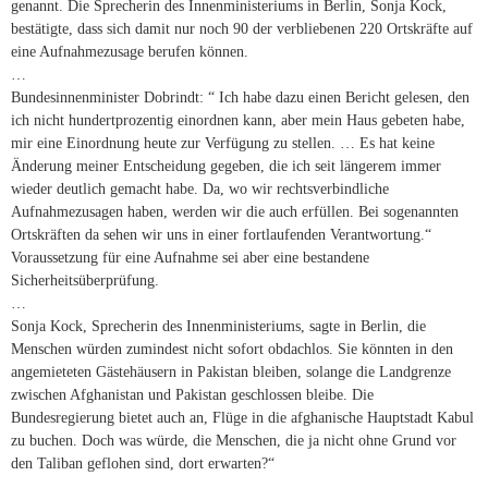
genannt. Die Sprecherin des Innenministeriums in Berlin, Sonja Kock,
bestätigte, dass sich damit nur noch 90 der verbliebenen 220 Ortskräfte auf
eine Aufnahmezusage berufen können.
…
Bundesinnenminister Dobrindt: “ Ich habe dazu einen Bericht gelesen, den
ich nicht hundertprozentig einordnen kann, aber mein Haus gebeten habe,
mir eine Einordnung heute zur Verfügung zu stellen. … Es hat keine
Änderung meiner Entscheidung gegeben, die ich seit längerem immer
wieder deutlich gemacht habe. Da, wo wir rechtsverbindliche
Aufnahmezusagen haben, werden wir die auch erfüllen. Bei sogenannten
Ortskräften da sehen wir uns in einer fortlaufenden Verantwortung.“
Voraussetzung für eine Aufnahme sei aber eine bestandene
Sicherheitsüberprüfung.
…
Sonja Kock, Sprecherin des Innenministeriums, sagte in Berlin, die
Menschen würden zumindest nicht sofort obdachlos. Sie könnten in den
angemieteten Gästehäusern in Pakistan bleiben, solange die Landgrenze
zwischen Afghanistan und Pakistan geschlossen bleibe. Die
Bundesregierung bietet auch an, Flüge in die afghanische Hauptstadt Kabul
zu buchen. Doch was würde, die Menschen, die ja nicht ohne Grund vor
den Taliban geflohen sind, dort erwarten?“