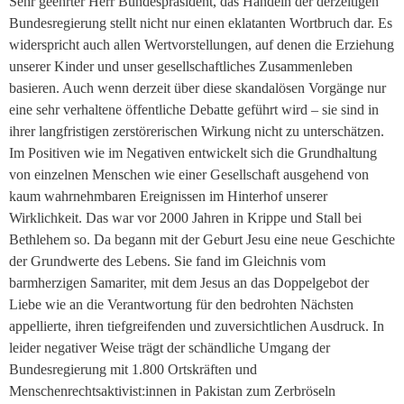
Sehr geehrter Herr Bundespräsident, das Handeln der derzeitigen
Bundesregierung stellt nicht nur einen eklatanten Wortbruch dar. Es
widerspricht auch allen Wertvorstellungen, auf denen die Erziehung
unserer Kinder und unser gesellschaftliches Zusammenleben
basieren. Auch wenn derzeit über diese skandalösen Vorgänge nur
eine sehr verhaltene öffentliche Debatte geführt wird – sie sind in
ihrer langfristigen zerstörerischen Wirkung nicht zu unterschätzen.
Im Positiven wie im Negativen entwickelt sich die Grundhaltung
von einzelnen Menschen wie einer Gesellschaft ausgehend von
kaum wahrnehmbaren Ereignissen im Hinterhof unserer
Wirklichkeit. Das war vor 2000 Jahren in Krippe und Stall bei
Bethlehem so. Da begann mit der Geburt Jesu eine neue Geschichte
der Grundwerte des Lebens. Sie fand im Gleichnis vom
barmherzigen Samariter, mit dem Jesus an das Doppelgebot der
Liebe wie an die Verantwortung für den bedrohten Nächsten
appellierte, ihren tiefgreifenden und zuversichtlichen Ausdruck. In
leider negativer Weise trägt der schändliche Umgang der
Bundesregierung mit 1.800 Ortskräften und
Menschenrechtsaktivist:innen in Pakistan zum Zerbröseln