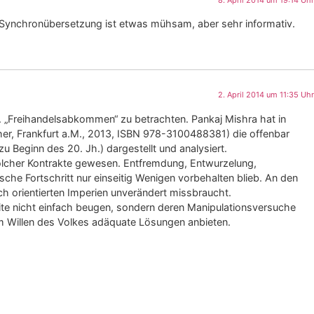
e Synchronübersetzung ist etwas mühsam, aber sehr informativ.
2. April 2014 um 11:35 Uhr
 „Freihandelsabkommen“ zu betrachten. Pankaj Mishra hat in
her, Frankfurt a.M., 2013, ISBN 978-3100488381) die offenbar
u Beginn des 20. Jh.) dargestellt und analysiert.
r solcher Kontrakte gewesen. Entfremdung, Entwurzelung,
sche Fortschritt nur einseitig Wenigen vorbehalten blieb. An den
ch orientierten Imperien unverändert missbraucht.
lite nicht einfach beugen, sondern deren Manipulationsversuche
dem Willen des Volkes adäquate Lösungen anbieten.