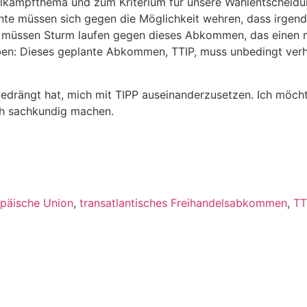
kampfthema und zum Kriterium für unsere Wahlentscheidung
te müssen sich gegen die Möglichkeit wehren, dass irgend
en müssen Sturm laufen gegen dieses Abkommen, das einen ma
haben: Dieses geplante Abkommen, TTIP, muss unbedingt ver
rängt hat, mich mit TIPP auseinanderzusetzen. Ich möchte al
ich sachkundig machen.
päische Union
,
transatlantisches Freihandelsabkommen
,
TT