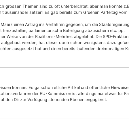
klich grossen Themen sind zu oft unterbelichtet, aber man konnte z
damit auseinander setzen! Es gab bereits zum Gruenen Parteitag vom
aerz einen Antrag ins Verfahren gegeben, um die Staatsregierung 
erzustellen, parlamentarische Beteiligung abzusichern etc. pp.
cher Weise von der Koalitions-Mehrheit abgelehnt. Die SPD-Fraktion
muss aufgebaut werden; hat dieser doch schon wenigstens dazu gef
hten ausgesetzt hat und einen bereits laufenden dreimonatigen Kons
t wissen können. Es ga schon etliche Artikel und öffentliche Hinwe
tionsverfahren der EU-Kommission ist allerdings nur etwas für Fach
uf den Dir zur Verfügung stehenden Ebenen engagierst.