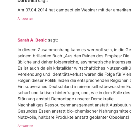
Dorothea
sagt:
Am 07.04.2014 hat campact ein Webinar mit der amerikani
Antworten
Sarah A. Besic
sagt:
In diesem Zusammenhang kann es wertvoll sein, in die G
seinem brillianten Buch „Aus den Ruinen des Empires: Die
übliche und daher folgenreiche, asymmetrische Interessenl
Es ist auch da ein kristallklar wirtschaftliches Nutzenka
Verelendung und Identitätsverlust waren die Folge für Vie
Folgen dieser Politik leiden die entsprechenden Regionen 
Ein souveränes Deutschland in einem selbstbewussten Euro
scharf und kritisch hinterfragen, und, wie in dem Falle 
Stärkung anstatt Demontage unserer Demokratie!
Nachhaltiges Ressourcenmanagement anstatt Ausbeutun
Gesundes Essen anstatt bio-chemischer Nahrungsmittelo
Nutzvolle, haltbare Produkte anstatt geplanter Obsolenz!
Antworten