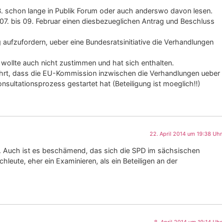
.B. schon lange in Publik Forum oder auch anderswo davon lesen.
 07. bis 09. Februar einen diesbezueglichen Antrag und Beschluss
aufzufordern, ueber eine Bundesratsinitiative die Verhandlungen
 wollte auch nicht zustimmen und hat sich enthalten.
uehrt, dass die EU-Kommission inzwischen die Verhandlungen ueber
ultationsprozess gestartet hat (Beteiligung ist moeglich!!)
22. April 2014 um 19:38 Uhr
ise. Auch ist es beschämend, das sich die SPD im sächsischen
leute, eher ein Examinieren, als ein Beteiligen an der
8. April 2014 um 19:14 Uhr