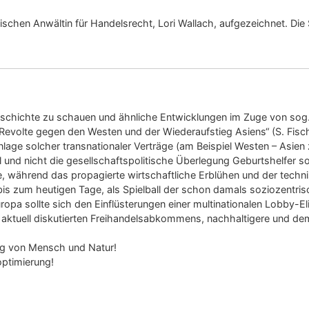
schen Anwältin für Handelsrecht, Lori Wallach, aufgezeichnet. Di
eschichte zu schauen und ähnliche Entwicklungen im Zuge von sog.
 Revolte gegen den Westen und der Wiederaufstieg Asiens“ (S. Fisc
age solcher transnationaler Verträge (am Beispiel Westen – Asien z
lkül und nicht die gesellschaftspolitische Überlegung Geburtshelfe
le, während das propagierte wirtschaftliche Erblühen und der techni
bis zum heutigen Tage, als Spielball der schon damals soziozentris
pa sollte sich den Einflüsterungen einer multinationalen Lobby-E
des aktuell diskutierten Freihandelsabkommens, nachhaltigere und 
g von Mensch und Natur!
ptimierung!