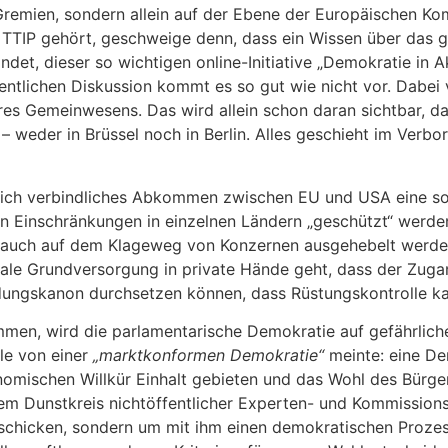
remien, sondern allein auf der Ebene der Europäischen Komm
n TTIP gehört, geschweige denn, dass ein Wissen über das
ndet, dieser so wichtigen online-Initiative „Demokratie i
ffentlichen Diskussion kommt es so gut wie nicht vor. Dabe
es Gemeinwesens. Das wird allein schon daran sichtbar, da
 – weder in Brüssel noch in Berlin. Alles geschieht im Ve
htlich verbindliches Abkommen zwischen EU und USA eine s
n Einschränkungen in einzelnen Ländern „geschützt“ werden
 auch auf dem Klageweg von Konzernen ausgehebelt werden. 
e Grundversorgung in private Hände geht, dass der Zugan
ildungskanon durchsetzen können, dass Rüstungskontrolle k
n, wird die parlamentarische Demokratie auf gefährliche
le von einer
„marktkonformen Demokratie“
meinte: eine De
nomischen Willkür Einhalt gebieten und das Wohl des Bürger
m Dunstkreis nichtöffentlicher Experten- und Kommissions
 schicken, sondern um mit ihm einen demokratischen Prozes