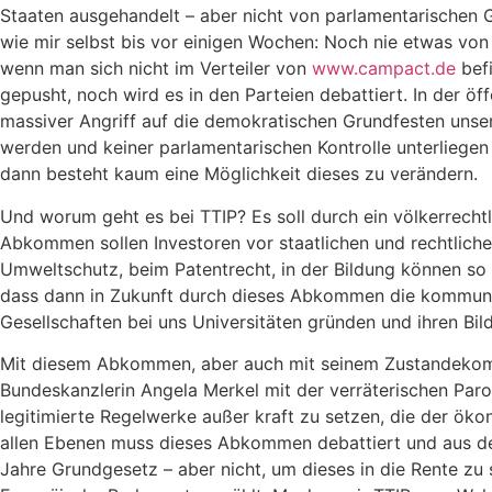
Staaten ausgehandelt – aber nicht von parlamentarischen G
wie mir selbst bis vor einigen Wochen: Noch nie etwas vo
wenn man sich nicht im Verteiler von
www.campact.de
befi
gepusht, noch wird es in den Parteien debattiert. In der ö
massiver Angriff auf die demokratischen Grundfesten unser
werden und keiner parlamentarischen Kontrolle unterliegen
dann besteht kaum eine Möglichkeit dieses zu verändern.
Und worum geht es bei TTIP? Es soll durch ein völkerrec
Abkommen sollen Investoren vor staatlichen und rechtliche
Umweltschutz, beim Patentrecht, in der Bildung können so
dass dann in Zukunft durch dieses Abkommen die kommunal
Gesellschaften bei uns Universitäten gründen und ihren B
Mit diesem Abkommen, aber auch mit seinem Zustandekomme
Bundeskanzlerin Angela Merkel mit der verräterischen Paro
legitimierte Regelwerke außer kraft zu setzen, die der öko
allen Ebenen muss dieses Abkommen debattiert und aus de
Jahre Grundgesetz – aber nicht, um dieses in die Rente zu