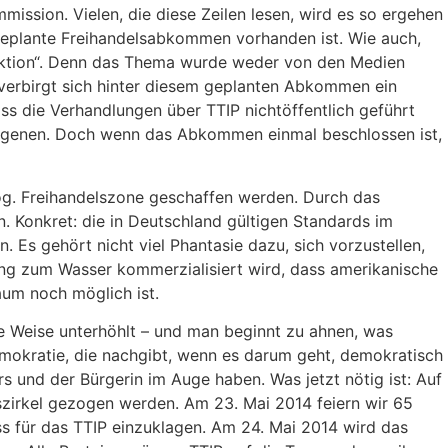
ission. Vielen, die diese Zeilen lesen, wird es so ergehen
 geplante Freihandelsabkommen vorhanden ist. Wie auch,
n Aktion“. Denn das Thema wurde weder von den Medien
i verbirgt sich hinter diesem geplanten Abkommen ein
ss die Verhandlungen über TTIP nichtöffentlich geführt
rborgenen. Doch wenn das Abkommen einmal beschlossen ist,
og. Freihandelszone geschaffen werden. Durch das
. Konkret: die in Deutschland gültigen Standards im
Es gehört nicht viel Phantasie dazu, sich vorzustellen,
g zum Wasser kommerzialisiert wird, dass amerikanische
aum noch möglich ist.
 Weise unterhöhlt – und man beginnt zu ahnen, was
mokratie, die nachgibt, wenn es darum geht, demokratisch
s und der Bürgerin im Auge haben. Was jetzt nötig ist: Auf
zirkel gezogen werden. Am 23. Mai 2014 feiern wir 65
s für das TTIP einzuklagen. Am 24. Mai 2014 wird das