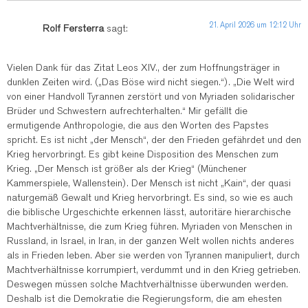
21. April 2026 um 12:12 Uhr
Rolf Fersterra
sagt:
Vielen Dank für das Zitat Leos XIV., der zum Hoffnungsträger in
dunklen Zeiten wird. („Das Böse wird nicht siegen.“). „Die Welt wird
von einer Handvoll Tyrannen zerstört und von Myriaden solidarischer
Brüder und Schwestern aufrechterhalten.“ Mir gefällt die
ermutigende Anthropologie, die aus den Worten des Papstes
spricht. Es ist nicht „der Mensch“, der den Frieden gefährdet und den
Krieg hervorbringt. Es gibt keine Disposition des Menschen zum
Krieg. „Der Mensch ist größer als der Krieg“ (Münchener
Kammerspiele, Wallenstein). Der Mensch ist nicht „Kain“, der quasi
naturgemäß Gewalt und Krieg hervorbringt. Es sind, so wie es auch
die biblische Urgeschichte erkennen lässt, autoritäre hierarchische
Machtverhältnisse, die zum Krieg führen. Myriaden von Menschen in
Russland, in Israel, in Iran, in der ganzen Welt wollen nichts anderes
als in Frieden leben. Aber sie werden von Tyrannen manipuliert, durch
Machtverhältnisse korrumpiert, verdummt und in den Krieg getrieben.
Deswegen müssen solche Machtverhältnisse überwunden werden.
Deshalb ist die Demokratie die Regierungsform, die am ehesten