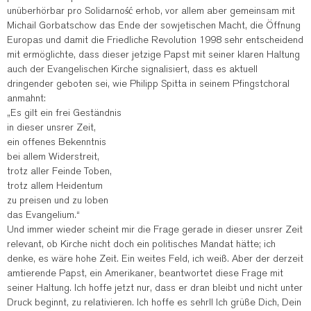
unüberhörbar pro Solidarność erhob, vor allem aber gemeinsam mit
Michail Gorbatschow das Ende der sowjetischen Macht, die Öffnung
Europas und damit die Friedliche Revolution 1998 sehr entscheidend
mit ermöglichte, dass dieser jetzige Papst mit seiner klaren Haltung
auch der Evangelischen Kirche signalisiert, dass es aktuell
dringender geboten sei, wie Philipp Spitta in seinem Pfingstchoral
anmahnt:
„Es gilt ein frei Geständnis
in dieser unsrer Zeit,
ein offenes Bekenntnis
bei allem Widerstreit,
trotz aller Feinde Toben,
trotz allem Heidentum
zu preisen und zu loben
das Evangelium.“
Und immer wieder scheint mir die Frage gerade in dieser unsrer Zeit
relevant, ob Kirche nicht doch ein politisches Mandat hätte; ich
denke, es wäre hohe Zeit. Ein weites Feld, ich weiß. Aber der derzeit
amtierende Papst, ein Amerikaner, beantwortet diese Frage mit
seiner Haltung. Ich hoffe jetzt nur, dass er dran bleibt und nicht unter
Druck beginnt, zu relativieren. Ich hoffe es sehr!! Ich grüße Dich, Dein