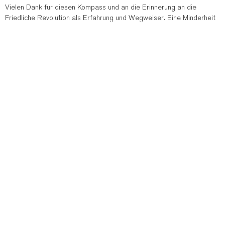
Vielen Dank für diesen Kompass und an die Erinnerung an die
Friedliche Revolution als Erfahrung und Wegweiser. Eine Minderheit
unterdrückte „ihr“ Volk, eine Minderheit lehnte sich ohne Gewalt
gegen sie auf. Ein Glücksfall in der Geschichte. Dazwischen befindet
sich die schwankende Mehrheit. Diese bevorzugt den Tanz um das
vermeintlich goldene Kalb. Es sei denn, es geht um Frieden, Freiheit,
Demokratie und Menschenwürde. Doch das muss die Mehrheit erst
einmal wissen.
Antworten
21. April 2026 um 0:00 Uhr
Klaus Plätzsch
sagt:
„Leo XIV. hat Donald Trump nach ihrem Schlagabtausch eine Brücke
gebaut. Aber der Preis ist hoch. Trump kann sein Narrativ von den
Fake News-Medien nun mit päpstlichem Siegel verbreiten.“
weiter: FAZ 20. 4. 26
https://www.faz.net/aktuell/politik/ausland/trump-gegen-leo-xiv-
der-papst-hat-seinen-sieg-verspielt-200750271.html