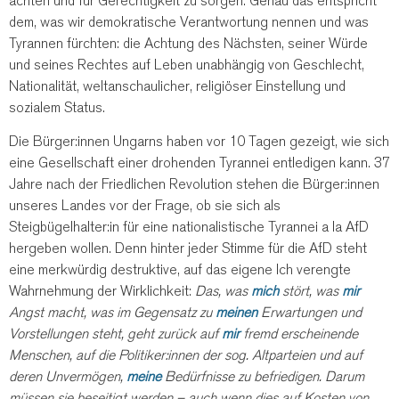
achten und für Gerechtigkeit zu sorgen. Genau das entspricht
dem, was wir demokratische Verantwortung nennen und was
Tyrannen fürchten: die Achtung des Nächsten, seiner Würde
und seines Rechtes auf Leben unabhängig von Geschlecht,
Nationalität, weltanschaulicher, religiöser Einstellung und
sozialem Status.
Die Bürger:innen Ungarns haben vor 10 Tagen gezeigt, wie sich
eine Gesellschaft einer drohenden Tyrannei entledigen kann. 37
Jahre nach der Friedlichen Revolution stehen die Bürger:innen
unseres Landes vor der Frage, ob sie sich als
Steigbügelhalter:in für eine nationalistische Tyrannei a la AfD
hergeben wollen. Denn hinter jeder Stimme für die AfD steht
eine merkwürdig destruktive, auf das eigene Ich verengte
Wahrnehmung der Wirklichkeit:
Das, was
mich
stört, was
mir
Angst macht, was im Gegensatz zu
meinen
Erwartungen und
Vorstellungen steht, geht zurück auf
mir
fremd erscheinende
Menschen, auf die Politiker:innen der sog. Altparteien und auf
deren Unvermögen,
meine
Bedürfnisse zu befriedigen. Darum
müssen sie beseitigt werden – auch wenn dies auf Kosten von