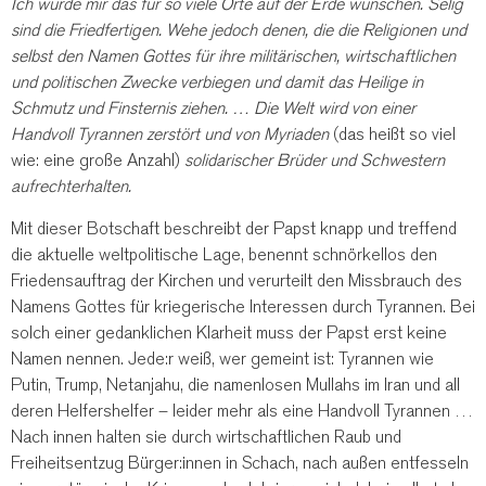
Ich würde mir das für so viele Orte auf der Erde wünschen. Selig
sind die Friedfertigen. Wehe jedoch denen, die die Religionen und
selbst den Namen Gottes für ihre militärischen, wirtschaftlichen
und politischen Zwecke verbiegen und damit das Heilige in
Schmutz und Finsternis ziehen. … Die Welt wird von einer
Handvoll Tyrannen zerstört und von Myriaden
(das heißt so viel
wie: eine große Anzahl)
solidarischer Brüder und Schwestern
aufrechterhalten.
Mit dieser Botschaft beschreibt der Papst knapp und treffend
die aktuelle weltpolitische Lage, benennt schnörkellos den
Friedensauftrag der Kirchen und verurteilt den Missbrauch des
Namens Gottes für kriegerische Interessen durch Tyrannen. Bei
solch einer gedanklichen Klarheit muss der Papst erst keine
Namen nennen. Jede:r weiß, wer gemeint ist: Tyrannen wie
Putin, Trump, Netanjahu, die namenlosen Mullahs im Iran und all
deren Helfershelfer – leider mehr als eine Handvoll Tyrannen …
Nach innen halten sie durch wirtschaftlichen Raub und
Freiheitsentzug Bürger:innen in Schach, nach außen entfesseln