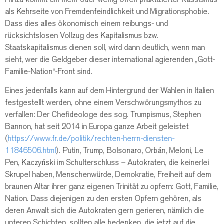
als Kehrseite von Fremdenfeindlichkeit und Migrationsphobie.
Dass dies alles ökonomisch einem reibungs- und
rücksichtslosen Vollzug des Kapitalismus bzw.
Staatskapitalismus dienen soll, wird dann deutlich, wenn man
sieht, wer die Geldgeber dieser international agierenden „Gott-
Familie-Nation“-Front sind.
Eines jedenfalls kann auf dem Hintergrund der Wahlen in Italien
festgestellt werden, ohne einem Verschwörungsmythos zu
verfallen: Der Chefideologe des sog. Trumpismus, Stephen
Bannon, hat seit 2014 in Europa ganze Arbeit geleistet
(
https://www.fr.de/politik/rechten-herrn-diensten-
11846506.html
). Putin, Trump, Bolsonaro, Orbán, Meloni, Le
Pen, Kaczyński im Schulterschluss – Autokraten, die keinerlei
Skrupel haben, Menschenwürde, Demokratie, Freiheit auf dem
braunen Altar ihrer ganz eigenen Trinität zu opfern: Gott, Familie,
Nation. Dass diejenigen zu den ersten Opfern gehören, als
deren Anwalt sich die Autokraten gern gerieren, nämlich die
unteren Schichten, sollten alle bedenken, die jetzt auf die