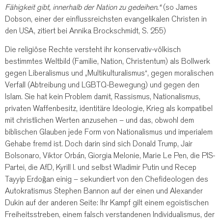
Fähigkeit gibt, innerhalb der Nation zu gedeihen.“
(so James
Dobson, einer der einflussreichsten evangelikalen Christen in
den USA, zitiert bei Annika Brockschmidt, S. 255)
Die religiöse Rechte versteht ihr konservativ-völkisch
bestimmtes Weltbild (Familie, Nation, Christentum) als Bollwerk
gegen Liberalismus und „Multikulturalismus“, gegen moralischen
Verfall (Abtreibung und LGBTQ-Bewegung) und gegen den
Islam. Sie hat kein Problem damit, Rassismus, Nationalismus,
privaten Waffenbesitz, identitäre Ideologie, Krieg als kompatibel
mit christlichen Werten anzusehen – und das, obwohl dem
biblischen Glauben jede Form von Nationalismus und imperialem
Gehabe fremd ist. Doch darin sind sich Donald Trump, Jair
Bolsonaro, Viktor Orbán, Giorgia Melonie, Marie Le Pen, die PIS-
Partei, die AfD, Kyrill I. und selbst Wladimir Putin und Recep
Tayyip Erdoğan einig – sekundiert von den Chefideologen des
Autokratismus Stephen Bannon auf der einen und Alexander
Dukin auf der anderen Seite: Ihr Kampf gilt einem egoistischen
Freiheitsstreben, einem falsch verstandenen Individualismus, der