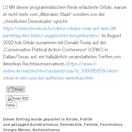
[2]
Mit dieser programmatischen Rede erläuterte Orbán, warum
er nicht mehr vom „illiberalen Staat“ sondern von der
„christlichen Demokratie“ spricht:
https://miniszterelnok.hu/viktor-orbans-rede-auf-dem-28-
parteitag-des-fidesz-ungarischen-burgerbundes/
. Im August
2022 trat Orbán zusammen mit Donald Trump auf der
„Conservative Political Action Conference“ (CPAC) in
Dallas/Texas auf, ein halbjährlich veranstaltetes Treffen von
Amerikas Rechtskonservativen. (
https://www.t-
online.de/nachrichten/ausland/usa/id_100035658/viktor-
orban-in-den-usa-der-aufhetzer-amerikas.html
Follow
Dieser Eintrag wurde gepostet in
Kirche
,
Politik
und getagged
Autokratismus
,
Demokratie
,
Familie
,
Faschismus
,
Giorgia Meloni
,
Nationalismus