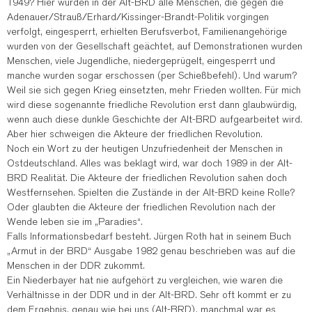
1949? Hier wurden in der Alt-BRD alle Menschen, die gegen die
Adenauer/Strauß/Erhard/Kissinger-Brandt-Politik vorgingen
verfolgt, eingesperrt, erhielten Berufsverbot, Familienangehörige
wurden von der Gesellschaft geächtet, auf Demonstrationen wurden
Menschen, viele Jugendliche, niedergeprügelt, eingesperrt und
manche wurden sogar erschossen (per Schießbefehl). Und warum?
Weil sie sich gegen Krieg einsetzten, mehr Frieden wollten. Für mich
wird diese sogenannte friedliche Revolution erst dann glaubwürdig,
wenn auch diese dunkle Geschichte der Alt-BRD aufgearbeitet wird.
Aber hier schweigen die Akteure der friedlichen Revolution.
Noch ein Wort zu der heutigen Unzufriedenheit der Menschen in
Ostdeutschland. Alles was beklagt wird, war doch 1989 in der Alt-
BRD Realität. Die Akteure der friedlichen Revolution sahen doch
Westfernsehen. Spielten die Zustände in der Alt-BRD keine Rolle?
Oder glaubten die Akteure der friedlichen Revolution nach der
Wende leben sie im „Paradies“.
Falls Informationsbedarf besteht. Jürgen Roth hat in seinem Buch
„Armut in der BRD“ Ausgabe 1982 genau beschrieben was auf die
Menschen in der DDR zukommt.
Ein Niederbayer hat nie aufgehört zu vergleichen, wie waren die
Verhältnisse in der DDR und in der Alt-BRD. Sehr oft kommt er zu
dem Ergebnis, genau wie bei uns (Alt-BRD), manchmal war es