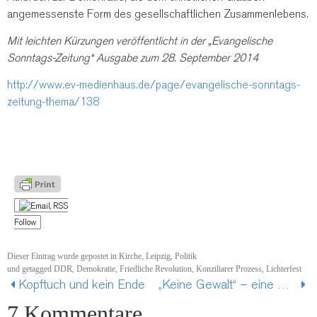
angemessenste Form des gesellschaftlichen Zusammenlebens.
Mit leichten Kürzungen veröffentlicht in der „Evangelische
Sonntags-Zeitung“ Ausgabe zum 28. September 2014
http://www.ev-medienhaus.de/page/evangelische-sonntags-
zeitung-thema/138
Follow
Dieser Eintrag wurde gepostet in
Kirche
,
Leipzig
,
Politik
und getagged
DDR
,
Demokratie
,
Friedliche Revolution
,
Konziliarer Prozess
,
Lichterfest
Kopftuch und kein Ende
„Keine Gewalt“ – eine Nachlese zum 09. Oktober 2014 in Leipzig
7 Kommentare