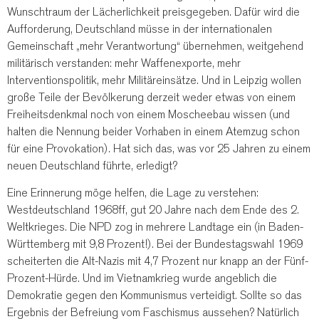
Wunschtraum der Lächerlichkeit preisgegeben. Dafür wird die
Aufforderung, Deutschland müsse in der internationalen
Gemeinschaft „mehr Verantwortung“ übernehmen, weitgehend
militärisch verstanden: mehr Waffenexporte, mehr
Interventionspolitik, mehr Militäreinsätze. Und in Leipzig wollen
große Teile der Bevölkerung derzeit weder etwas von einem
Freiheitsdenkmal noch von einem Moscheebau wissen (und
halten die Nennung beider Vorhaben in einem Atemzug schon
für eine Provokation). Hat sich das, was vor 25 Jahren zu einem
neuen Deutschland führte, erledigt?
Eine Erinnerung möge helfen, die Lage zu verstehen:
Westdeutschland 1968ff, gut 20 Jahre nach dem Ende des 2.
Weltkrieges. Die NPD zog in mehrere Landtage ein (in Baden-
Württemberg mit 9,8 Prozent!). Bei der Bundestagswahl 1969
scheiterten die Alt-Nazis mit 4,7 Prozent nur knapp an der Fünf-
Prozent-Hürde. Und im Vietnamkrieg wurde angeblich die
Demokratie gegen den Kommunismus verteidigt. Sollte so das
Ergebnis der Befreiung vom Faschismus aussehen? Natürlich