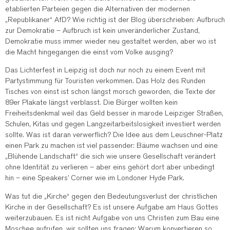
etablierten Parteien gegen die Alternativen der modernen
„Republikaner“ AfD? Wie richtig ist der Blog überschrieben: Aufbruch
zur Demokratie – Aufbruch ist kein unveränderlicher Zustand,
Demokratie muss immer wieder neu gestaltet werden, aber wo ist
die Macht hingegangen die einst vom Volke ausging?
Das Lichterfest in Leipzig ist doch nur noch zu einem Event mit
Partystimmung für Touristen verkommen. Das Holz des Runden
Tisches von einst ist schon längst morsch geworden, die Texte der
89er Plakate längst verblasst. Die Bürger wollten kein
Freiheitsdenkmal weil das Geld besser in marode Leipziger Straßen,
Schulen, Kitas und gegen Langzeitarbeitslosigkeit investiert werden
sollte. Was ist daran verwerflich? Die Idee aus dem Leuschner-Platz
einen Park zu machen ist viel passender: Bäume wachsen und eine
„Blühende Landschaft“ die sich wie unsere Gesellschaft verändert
ohne Identität zu verlieren – aber eins gehört dort aber unbedingt
hin – eine Speakers’ Corner wie im Londoner Hyde Park.
Was tut die „Kirche“ gegen den Bedeutungsverlust der christlichen
Kirche in der Gesellschaft? Es ist unsere Aufgabe am Haus Gottes
weiterzubauen. Es ist nicht Aufgabe von uns Christen zum Bau eine
Moschee aufrufen, wir sollten uns fragen: Warum konvertieren so