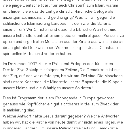
viele junge Deutsche (darunter auch Christen!) zum Islam, warum
empfinden viele das derzeitige christlich-kirchliche Gefüge als
unzeitgemäß, unsozial und geldhungrig? Was tun wir gegen die
schleichende Islamisierung Europas mit dem Ziel die Scharia
einzuführen? Wir Christen sind dabei die biblische Wahrheit und
unsere kulturelle Identität einem globalen multireligösen Konsens zu
opfern und ergo treten Menschen aus der Kirche aus weil sie durch
diese globale Denkweise die Wahrnehmung für Jesus Christus als
spirituellen Mittelpunkt verloren haben.
Im Dezember 1997 zitierte Präsident Erdogan den türkischen
Dichter Ziya Gökalp mit folgenden Zeilen: „Die Demokratie ist nur
der Zug, auf den wir aufsteigen, bis wir am Ziel sind. Die Moscheen
sind unsere Kasernen, die Minarette unsere Bajonette, die Kuppeln
unsere Helme und die Gläubigen unsere Soldaten.“
Dies ist Programm der Islam-Propaganda in Europa geworden
genauso wie Kopftücher ein gut sichtbares Mittel zum Zweck der
Islamisierung sind.
Welche Antwort hätte Jesus darauf gegeben? Welche Antworten
haben wir, hat die Kirche von heute damit wir nicht eines Tages, wie
in anderen Ländern, um unsere Religionsfreiheit und Demokratie