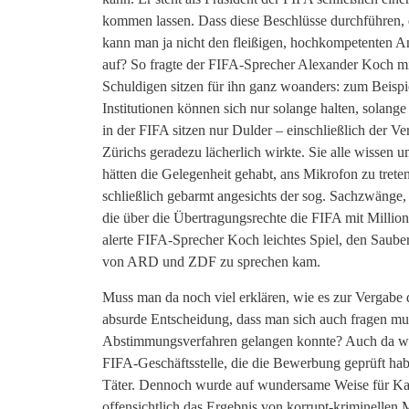
kommen lassen. Dass diese Beschlüsse durchführen,
kann man ja nicht den fleißigen, hochkompetenten Ang
auf? So fragte der FIFA-Sprecher Alexander Koch mit
Schuldigen sitzen für ihn ganz woanders: zum Beisp
Institutionen können sich nur solange halten, solang
in der FIFA sitzen nur Dulder – einschließlich der
Zürichs geradezu lächerlich wirkte. Sie alle wissen
hätten die Gelegenheit gehabt, ans Mikrofon zu trete
schließlich gebarmt angesichts der sog. Sachzwäng
die über die Übertragungsrechte die FIFA mit Million
alerte FIFA-Sprecher Koch leichtes Spiel, den Saube
von ARD und ZDF zu sprechen kam.
Muss man da noch viel erklären, wie es zur Vergabe
absurde Entscheidung, dass man sich auch fragen mu
Abstimmungsverfahren gelangen konnte? Auch da wied
FIFA-Geschäftsstelle, die die Bewerbung geprüft ha
Täter. Dennoch wurde auf wundersame Weise für Katar
offensichtlich das Ergebnis von korrupt-kriminelle