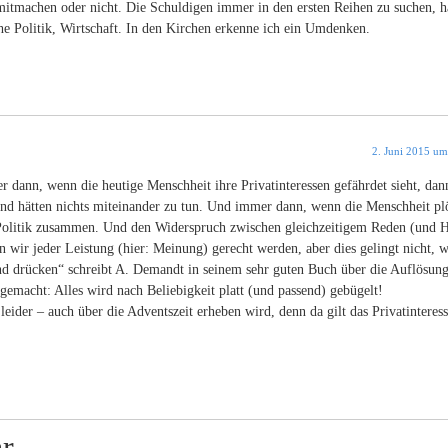
 mitmachen oder nicht. Die Schuldigen immer in den ersten Reihen zu suchen, h
he Politik, Wirtschaft. In den Kirchen erkenne ich ein Umdenken.
2. Juni 2015 um
r dann, wenn die heutige Menschheit ihre Privatinteressen gefährdet sieht, dann
und hätten nichts miteinander zu tun. Und immer dann, wenn die Menschheit plö
 Politik zusammen. Und den Widerspruch zwischen gleichzeitigem Reden (und 
n wir jeder Leistung (hier: Meinung) gerecht werden, aber dies gelingt nicht, 
Hand drücken“ schreibt A. Demandt in seinem sehr guten Buch über die Auflösung
gemacht: Alles wird nach Beliebigkeit platt (und passend) gebügelt!
 leider – auch über die Adventszeit erheben wird, denn da gilt das Privatinteres
r