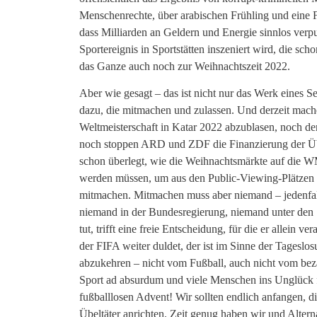
Menschenrechte, über arabischen Frühling und eine 
dass Milliarden an Geldern und Energie sinnlos verpul
Sportereignis in Sportstätten inszeniert wird, die
das Ganze auch noch zur Weihnachtszeit 2022.
Aber wie gesagt – das ist nicht nur das Werk eines S
dazu, die mitmachen und zulassen. Und derzeit machen
Weltmeisterschaft in Katar 2022 abzublasen, noch de
noch stoppen ARD und ZDF die Finanzierung der Übe
schon überlegt, wie die Weihnachtsmärkte auf die W
werden müssen, um aus den Public-Viewing-Plätzen
mitmachen. Mitmachen muss aber niemand – jedenfa
niemand in der Bundesregierung, niemand unter den 
tut, trifft eine freie Entscheidung, für die er allein
der FIFA weiter duldet, der ist im Sinne der Tageslo
abzukehren – nicht vom Fußball, auch nicht vom beza
Sport ad absurdum und viele Menschen ins Unglück f
fußballlosen Advent! Wir sollten endlich anfangen, 
Übeltäter anrichten. Zeit genug haben wir und Altern