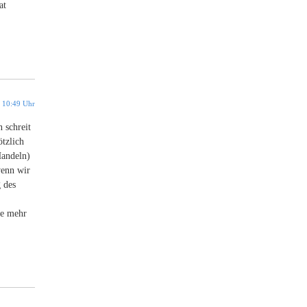
at
 10:49 Uhr
 schreit
tzlich
Handeln)
wenn wir
 des
se mehr