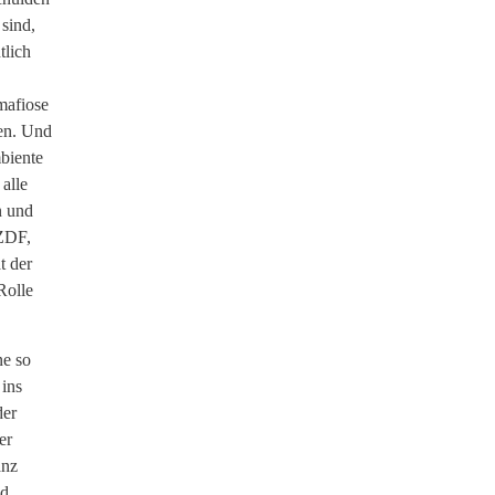
sind,
tlich
mafiose
hen. Und
biente
alle
n und
 ZDF,
t der
Rolle
ne so
 ins
der
er
anz
nd