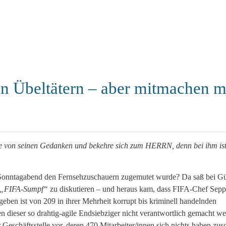
n Übeltätern – aber mitmachen 
se von seinen Gedanken und bekehre sich zum HERRN, denn bei ihm ist
Sonntagabend den Fernsehzuschauern zugemutet wurde? Da saß bei G
„FIFA-Sumpf“
zu diskutieren
– und heraus kam, dass FIFA-Chef Sepp 
mgeben ist von 209 in ihrer Mehrheit korrupt bis kriminell handelnden
n dieser so drahtig-agile Endsiebziger nicht verantwortlich gemacht w
er Geschäftsstelle vor, deren 470 Mitarbeiter/innen sich nichts haben zu