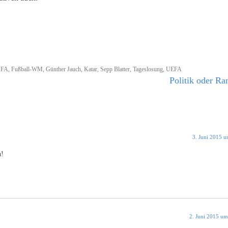
IFA
,
Fußball-WM
,
Günther Jauch
,
Katar
,
Sepp Blatter
,
Tageslosung
,
UEFA
Politik oder Ra
3. Juni 2015 
n!
2. Juni 2015 um