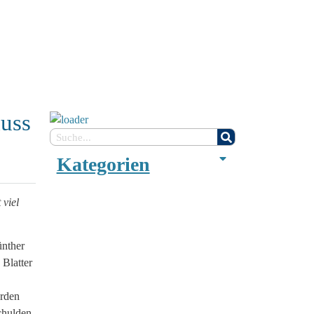
muss
Kategorien
 viel
ünther
Blatter
erden
schulden