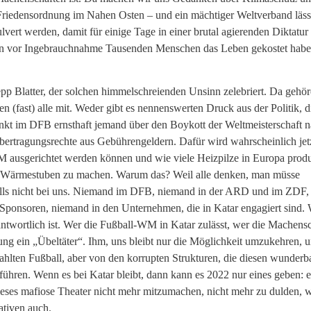
Friedensordnung im Nahen Osten – und ein mächtiger Weltverband läss
vert werden, damit für einige Tage in einer brutal agierenden Diktatur
 schon vor Ingebrauchnahme Tausenden Menschen das Leben gekostet hab
epp Blatter, der solchen himmelschreienden Unsinn zelebriert. Da gehör
 (fast) alle mit. Weder gibt es nennenswerten Druck aus der Politik, d
nkt im DFB ernsthaft jemand über den Boykott der Weltmeisterschaft n
rtragungsrechte aus Gebührengeldern. Dafür wird wahrscheinlich jet
M ausgerichtet werden können und wie viele Heizpilze in Europa produ
 Wärmestuben zu machen. Warum das? Weil alle denken, man müsse
lls nicht bei uns. Niemand im DFB, niemand in der ARD und im ZDF,
Sponsoren, niemand in den Unternehmen, die in Katar engagiert sind. 
 verantwortlich ist. Wer die Fußball-WM in Katar zulässt, wer die Machens
sung ein „Übeltäter“. Ihm, uns bleibt nur die Möglichkeit umzukehren, 
hlten Fußball, aber von den korrupten Strukturen, die diesen wunderb
ühren. Wenn es bei Katar bleibt, dann kann es 2022 nur eines geben: 
dieses mafiose Theater nicht mehr mitzumachen, nicht mehr zu dulden, 
ativen auch.