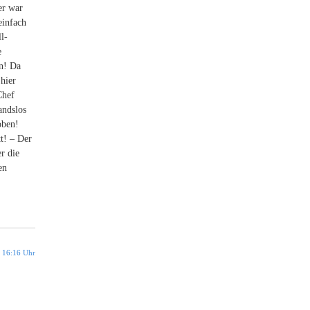
er war
einfach
l-
e
n! Da
 hier
Chef
andslos
oben!
t! – Der
r die
en
 16:16 Uhr