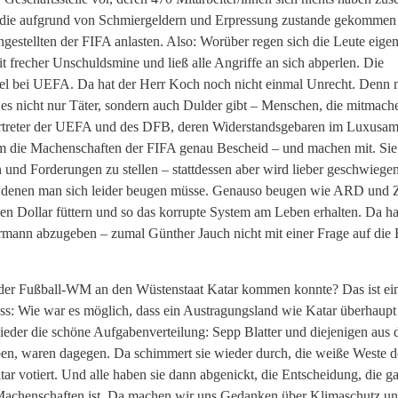
 die aufgrund von Schmiergeldern und Erpressung zustande gekommen 
estellten der FIFA anlasten. Also: Worüber regen sich die Leute eigen
 frecher Unschuldsmine und ließ alle Angriffe an sich abperlen. Die
iel bei UEFA. Da hat der Herr Koch noch nicht einmal Unrecht. Denn 
e es nicht nur Täter, sondern auch Dulder gibt – Menschen, die mitmac
 Vertreter der UEFA und des DFB, deren Widerstandsgebaren im Luxusam
 um die Machenschaften der FIFA genau Bescheid – und machen mit. Sie 
n und Forderungen zu stellen – stattdessen aber wird lieber geschwiege
e, denen man sich leider beugen müsse. Genauso beugen wie ARD und
en Dollar füttern und so das korrupte System am Leben erhalten. Da ha
rmann abzugeben – zumal Günther Jauch nicht mit einer Frage auf die 
 der Fußball-WM an den Wüstenstaat Katar kommen konnte? Das ist ei
ss: Wie war es möglich, dass ein Austragungsland wie Katar überhaupt
er die schöne Aufgabenverteilung: Sepp Blatter und diejenigen aus 
ben, waren dagegen. Da schimmert sie wieder durch, die weiße Weste d
 votiert. Und alle haben sie dann abgenickt, die Entscheidung, die g
n Machenschaften ist. Da machen wir uns Gedanken über Klimaschutz u