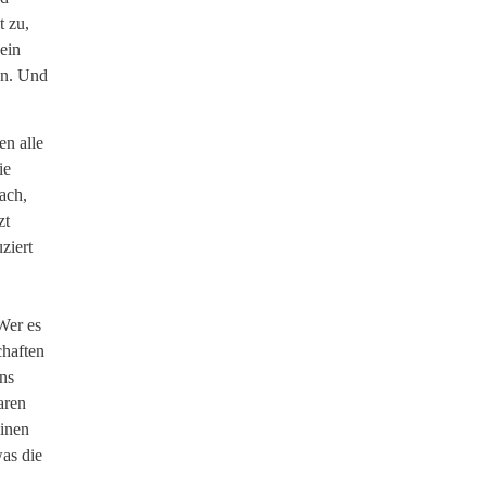
t zu,
 ein
en. Und
en alle
ie
ach,
zt
ziert
Wer es
chaften
uns
aren
einen
was die