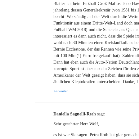
Blatter hat beim Fußball-Groß-Mafiosi Joao Have
jahrelang dessen Generalsekretär (von 1981 bis
beerbt. Wo ständig auf der Welt durch die Wettm
Funktionär aus einem Dritte-Welt-Land doch mal
Fußball-WM 2018) und die Scheichs aus Quatar 
interessiert es dann auch nicht, dass die Spiele
wohl nach 30 Minuten einen Kreislaufkollaps bek
Bernie Ecclestone, der das Rennen wie seine Pr
mit 100 Mio.(!) Euro freigekauft hat). Zahlen 
Dann hat eben auch die Auto-Nation Deutschland
korrupte Sport ist aber nur ein Zeichen für den 
Amerikaner der Welt gezeigt haben, dass sie sic
ähnlichen Kleptokratien unterscheiden. Danke, 
Antworten
Daniella Sagnelli-Reeh
sagt:
Sehr geeehrter Herr Wolf,
es ist wie Sie sagen. Petra Roth hat glar gemac