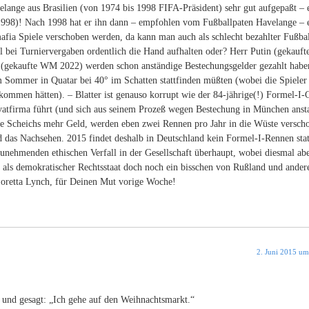
lange aus Brasilien (von 1974 bis 1998 FIFA-Präsident) sehr gut aufgepaßt – 
 1998)! Nach 1998 hat er ihn dann – empfohlen vom Fußballpaten Havelange – 
afia Spiele verschoben werden, da kann man auch als schlecht bezahlter Fußbal
 bei Turniervergaben ordentlich die Hand aufhalten oder? Herr Putin (gekauft
(gekaufte WM 2022) werden schon anständige Bestechungsgelder gezahlt habe
 im Sommer in Quatar bei 40° im Schatten stattfinden müßten (wobei die Spieler
ommen hätten). – Blatter ist genauso korrupt wie der 84-jährige(!) Formel-I-
ivatfirma führt (und sich aus seinem Prozeß wegen Bestechung in München anst
die Scheichs mehr Geld, werden eben zwei Rennen pro Jahr in die Wüste versch
 das Nachsehen. 2015 findet deshalb in Deutschland kein Formel-I-Rennen stat
zunehmenden ethischen Verfall in der Gesellschaft überhaupt, wobei diesmal abe
h als demokratischer Rechtsstaat doch noch ein bisschen von Rußland und ander
Loretta Lynch, für Deinen Mut vorige Woche!
2. Juni 2015 um
ht und gesagt: „Ich gehe auf den Weihnachtsmarkt.“