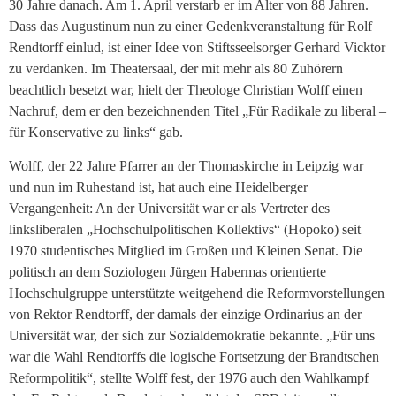
30 Jahre danach. Am 1. April verstarb er im Alter von 88 Jahren.
Dass das Augustinum nun zu einer Gedenkveranstaltung für Rolf
Rendtorff einlud, ist einer Idee von Stiftsseelsorger Gerhard Vicktor
zu verdanken. Im Theatersaal, der mit mehr als 80 Zuhörern
beachtlich besetzt war, hielt der Theologe Christian Wolff einen
Nachruf, dem er den bezeichnenden Titel „Für Radikale zu liberal –
für Konservative zu links“ gab.
Wolff, der 22 Jahre Pfarrer an der Thomaskirche in Leipzig war
und nun im Ruhestand ist, hat auch eine Heidelberger
Vergangenheit: An der Universität war er als Vertreter des
linksliberalen „Hochschulpolitischen Kollektivs“ (Hopoko) seit
1970 studentisches Mitglied im Großen und Kleinen Senat. Die
politisch an dem Soziologen Jürgen Habermas orientierte
Hochschulgruppe unterstützte weitgehend die Reformvorstellungen
von Rektor Rendtorff, der damals der einzige Ordinarius an der
Universität war, der sich zur Sozialdemokratie bekannte. „Für uns
war die Wahl Rendtorffs die logische Fortsetzung der Brandtschen
Reformpolitik“, stellte Wolff fest, der 1976 auch den Wahlkampf