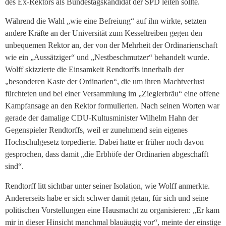
des Ex-Rektors als Bundestagskandidat der SPD leiten sollte.
Während die Wahl „wie eine Befreiung“ auf ihn wirkte, setzten
andere Kräfte an der Universität zum Kesseltreiben gegen den
unbequemen Rektor an, der von der Mehrheit der Ordinarienschaft
wie ein „Aussätziger“ und „Nestbeschmutzer“ behandelt wurde.
Wolff skizzierte die Einsamkeit Rendtorffs innerhalb der
„besonderen Kaste der Ordinarien“, die um ihren Machtverlust
fürchteten und bei einer Versammlung im „Zieglerbräu“ eine offene
Kampfansage an den Rektor formulierten. Nach seinen Worten war
gerade der damalige CDU-Kultusminister Wilhelm Hahn der
Gegenspieler Rendtorffs, weil er zunehmend sein eigenes
Hochschulgesetz torpedierte. Dabei hatte er früher noch davon
gesprochen, dass damit „die Erbhöfe der Ordinarien abgeschafft
sind“.
Rendtorff litt sichtbar unter seiner Isolation, wie Wolff anmerkte.
Andererseits habe er sich schwer damit getan, für sich und seine
politischen Vorstellungen eine Hausmacht zu organisieren: „Er kam
mir in dieser Hinsicht manchmal blauäugig vor“, meinte der einstige