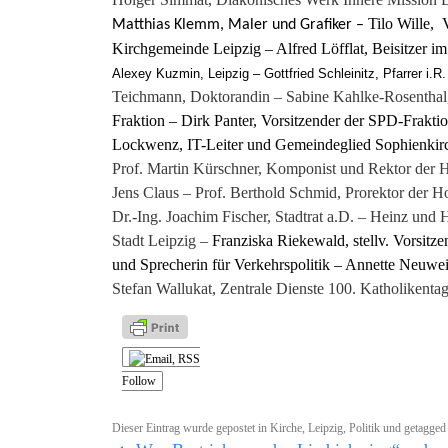
Tilo Wille,
V
Matthias Klemm, Maler und Grafiker –
Kirchgemeinde Leipzig –
Alfred Löfflat, Beisitzer
Alexey Kuzmin, Leipzig – Gottfried Schleinitz, Pfarrer i.R
Teichmann, Doktorandin – Sabine Kahlke-Rosenthal
Fraktion –
Dirk Panter, Vorsitzender der SPD-Fraktio
Lockwenz, IT-Leiter und Gemeindeglied Sophienkirc
Prof. Martin Kürschner, Komponist und Rektor der 
Jens Claus – Prof. Berthold Schmid, Prorektor der 
Dr.-Ing. Joachim Fischer, Stadtrat a.D. – Heinz und
Stadt Leipzig –
Franziska Riekewald,
stellv. Vorsit
und Sprecherin für Verkehrspolitik – Annette Neuwei
Stefan Wallukat, Zentrale Dienste 100. Katholikenta
Follow
Dieser Eintrag wurde gepostet in
Kirche
,
Leipzig
,
Politik
und getagge