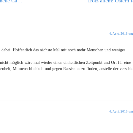
„Wes Brot ich ess, des Lied ich sing“ – der neue Cantus firmus für den Kreuzchor?
Trotz allem: Ostern f
4. April 2016 u
e dabei. Hoffentlich das nächste Mal mit noch mehr Menschen und weniger
 nicht möglich wäre mal wieder einen einheitlichen Zeitpunkt und Ort für eine
enheit, Mitmenschlichkeit und gegen Rassismus zu finden, anstelle der verschi
4. April 2016 u