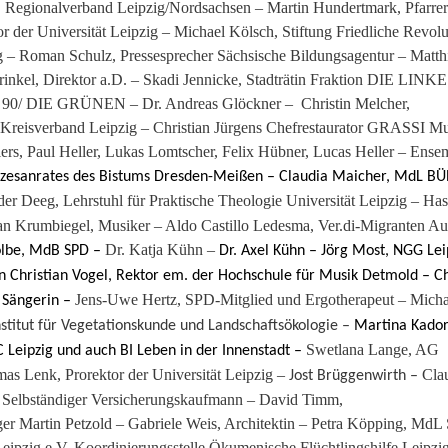
V. Regionalverband Leipzig/Nordsachsen – Martin Hundertmark, Pfarrer
r der Universität Leipzig – Michael Kölsch, Stiftung Friedliche Revolu
ig – Roman Schulz, Pressesprecher Sächsische Bildungsagentur – Matth
Brinkel, Direktor a.D. – Skadi Jennicke, Stadträtin Fraktion DIE LINKE
90/ DIE GRÜNEN – Dr. Andreas Glöckner – Christin Melcher,
isverband Leipzig – Christian Jürgens Chefrestaurator GRASSI M
ers, Paul Heller, Lukas Lomtscher, Felix Hübner, Lucas Heller – Ense
Diözesanrates des Bistums Dresden-Meißen –
Claudia Maicher, MdL B
der Deeg, Lehrstuhl für Praktische Theologie Universität Leipzig – Ha
ian Krumbiegel, Musiker – Aldo Castillo Ledesma, Ver.di-Migranten A
Dr. Katja Kühn –
olbe, MdB SPD –
Dr. Axel Kühn – Jörg Most, NGG Lei
n Christian Vogel,
Rektor em. der Hochschule für Musik Detmold – Ch
Jens-Uwe Hertz, SPD-Mitglied und Ergotherapeut – Micha
, Sängerin –
Institut für Vegetationskunde und Landschaftsökologie –
Martina Kador
Swetlana Lange, AG
 Leipzig und auch BI Leben in der Innenstadt –
as Lenk, Prorektor der Universität Leipzig –
Cla
Jost Brüggenwirth –
, Selbständiger Versicherungskaufmann – David Timm,
er Martin Petzold – Gabriele Weis, Architektin – Petra Köpping, MdL
ipzig e.V. Koordinierungsstelle Ökumenische Flüchtlingshilfe Leipzi