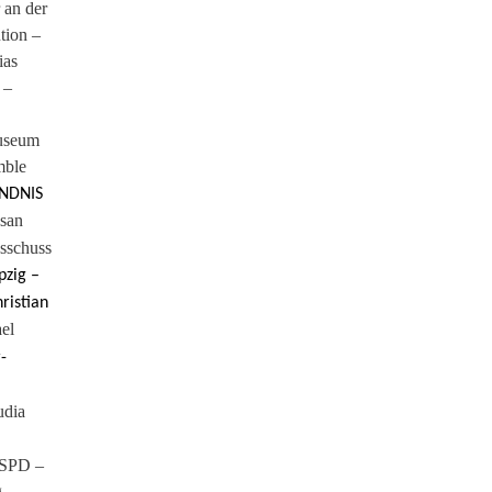
 an der
tion –
ias
 –
useum
mble
ÜNDNIS
ssan
usschuss
pzig –
ristian
el
-
udia
 SPD –
g –