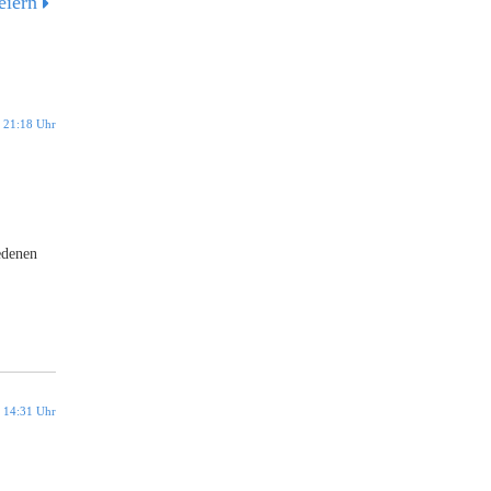
eiern
m 21:18 Uhr
edenen
m 14:31 Uhr