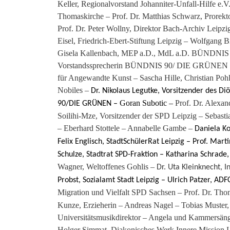
Keller, Regionalvorstand Johanniter-Unfall-Hilfe e.
Thomaskirche – Prof. Dr. Matthias Schwarz, Prorekto
Prof. Dr. Peter Wollny, Direktor Bach-Archiv Leipz
Eisel, Friedrich-Ebert-Stiftung Leipzig – Wolfgang 
Gisela Kallenbach, MEP a.D., MdL a.D. BÜNDNIS 
Vorstandssprecherin BÜNDNIS 90/ DIE GRÜNEN Kre
für Angewandte Kunst – Sascha Hille, Christian Pohl
Nobiles –
Dr. Nikolaus Legutke, Vorsitzender des 
Goran Subotic –
Prof. Dr. Alexan
90/DIE GRÜNEN –
Soilihi-Mze, Vorsitzender der SPD Leipzig – Sebast
– Eberhard Stottele – Annabelle Gambe –
Daniela K
Felix Englisch, StadtSchülerRat Leipzig –
Prof. Marti
Schulze, Stadtrat SPD-Fraktion – Katharina Schrade
Wagner, Weltoffenes Gohlis –
Dr. Uta Kleinknecht, 
Probst, Sozialamt Stadt Leipzig –
Ulrich Patzer,
ADFC
Migration und Vielfalt SPD Sachsen – Prof. Dr. Thom
Kunze, Erzieherin – Andreas Nagel – Tobias Muster
Universitätsmusikdirektor – Angela und Kammersäng
Holger Simmat, Diakonisches Werk Innere Mission Le