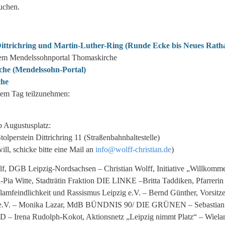
suchen.
ittrichring und Martin-Luther-Ring (Runde Ecke bis Neues Rath
dem Mendelssohnportal Thomaskirche
he (Mendelssohn-Portal)
che
sem Tag teilzunehmen:
 Augustusplatz:
perstein Dittrichring 11 (Straßenbahnhaltestelle)
ll, schicke bitte eine Mail an
info@wolff-christian.de
)
f, DGB Leipzig-Nordsachsen – Christian Wolff, Initiative „Willkomm
i-Pia Witte, Stadträtin Fraktion DIE LINKE –Britta Taddiken, Pfarrerin
lamfeindlichkeit und Rassismus Leipzig e.V. – Bernd Günther, Vorsitz
 e.V. – Monika Lazar, MdB BÜNDNIS 90/ DIE GRÜNEN – Sebastian 
PD – Irena Rudolph-Kokot, Aktionsnetz „Leipzig nimmt Platz“ – Wiela