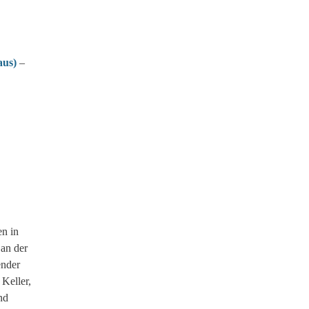
aus)
–
en in
 an der
ender
Keller,
nd