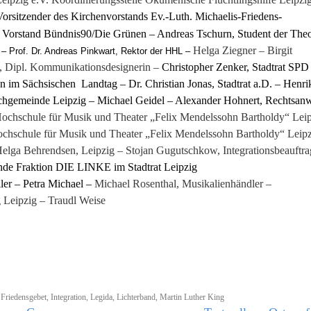
orsitzender des Kirchenvorstands Ev.-Luth. Michaelis-Friedens-
 im Vorstand Bündnis90/Die Grünen – Andreas Tschurn, Student der The
Helga Ziegner – Birgit
. – Prof. Dr. Andreas Pinkwart, Rektor der HHL –
, Dipl. Kommunikationsdesignerin –
Christopher Zenker, Stadtrat SPD
n im Sächsischen Landtag – Dr. Christian Jonas, Stadtrat a.D. – Henri
hgemeinde Leipzig – Michael Geidel – Alexander Hohnert, Rechtsanw
Hochschule für Musik und Theater „Felix Mendelssohn Bartholdy“ Leip
Hochschule für Musik und Theater „Felix Mendelssohn Bartholdy“ Leipz
 Helga Behrendsen, Leipzig – Stojan Gugutschkow, Integrationsbeauftra
zende Fraktion DIE LINKE im Stadtrat Leipzig
ler – Petra Michael –
Michael Rosenthal, Musikalienhändler –
g Leipzig – Traudl Weise
d
Friedensgebet
,
Integration
,
Legida
,
Lichterband
,
Martin Luther King