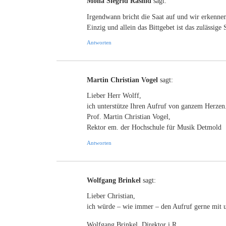
Mona Siegrid Rashid
sagt:
Irgendwann bricht die Saat auf und wir erkennen
Einzig und allein das Bittgebet ist das zulässig
Antworten
Martin Christian Vogel
sagt:
Lieber Herr Wolff,
ich unterstütze Ihren Aufruf von ganzem Herzen
Prof. Martin Christian Vogel,
Rektor em. der Hochschule für Musik Detmold
Antworten
Wolfgang Brinkel
sagt:
Lieber Christian,
ich würde – wie immer – den Aufruf gerne mit u
Wolfgang Brinkel, Direktor i.R.