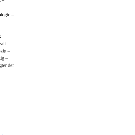
ologie –
k
alt –
zig –
ig –
gter der