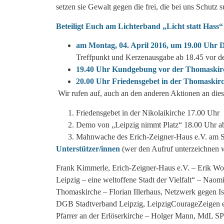
setzen sie Gewalt gegen die frei, die bei uns Schutz 
Beteiligt Euch am Lichterband „Licht statt Hass“
am
Montag, 04. April 2016, um 19.00 Uhr
D
Treffpunkt und Kerzenausgabe ab 18.45 vor 
19.40 Uhr Kundgebung vor der Thomaskirc
20.00 Uhr Friedensgebet in der Thomaskir
Wir rufen auf, auch an den anderen Aktionen an die
Friedensgebet in der Nikolaikirche 17.00 Uhr
Demo von „Leipzig nimmt Platz“ 18.00 Uhr ab
Mahnwache des Erich-Zeigner-Haus e.V. am Stol
Unterstützer/innen
(wer den Aufruf unterzeichnen wi
Frank Kimmerle, Erich-Zeigner-Haus e.V. – Erik Wol
Leipzig – eine weltoffene Stadt der Vielfalt“ – Naom
Thomaskirche – Florian Illerhaus, Netzwerk gegen Is
DGB Stadtverband Leipzig, LeipzigCourageZeigen
Pfarrer an der Erlöserkirche – Holger Mann, MdL S