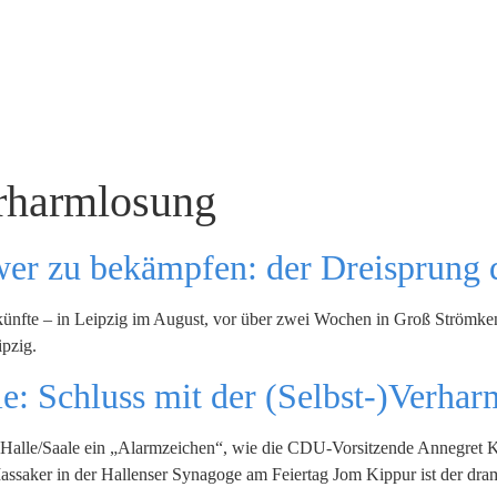
rharmlosung
wer zu bekämpfen: der Dreisprung d
rkünfte – in Leipzig im August, vor über zwei Wochen in Groß Ström
ipzig.
: Schluss mit der (Selbst-)Verhar
n Halle/Saale ein „Alarmzeichen“, wie die CDU-Vorsitzende Annegret
assaker in der Hallenser Synagoge am Feiertag Jom Kippur ist der dram